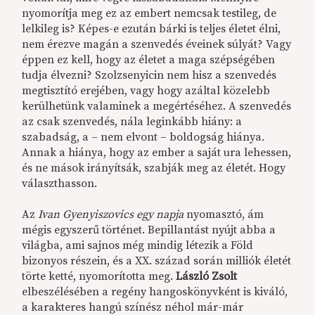
nyomorítja meg ez az embert nemcsak testileg, de
lelkileg is? Képes-e ezután bárki is teljes életet élni,
nem érezve magán a szenvedés éveinek súlyát? Vagy
éppen ez kell, hogy az életet a maga szépségében
tudja élvezni? Szolzsenyicin nem hisz a szenvedés
megtisztító erejében, vagy hogy azáltal közelebb
kerülhetünk valaminek a megértéséhez. A szenvedés
az csak szenvedés, nála leginkább hiány: a
szabadság, a – nem elvont – boldogság hiánya.
Annak a hiánya, hogy az ember a saját ura lehessen,
és ne mások irányítsák, szabják meg az életét. Hogy
választhasson.
Az
Ivan Gyenyiszovics egy napja
nyomasztó, ám
mégis egyszerű történet. Bepillantást nyújt abba a
világba, ami sajnos még mindig létezik a Föld
bizonyos részein, és a XX. század során milliók életét
törte ketté, nyomorította meg.
László Zsolt
elbeszélésében a regény hangoskönyvként is kiváló,
a karakteres hangú színész néhol már-már