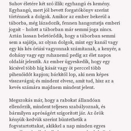
Suhov életére két szó illik: egyhangú és kemény.
Egyhangú, mert jól bevett forgatókönyv szerint
történnek a dolgok. Amikor az ember bekerül a
táborba, még lázadozik, fennen hangoztatja emberi
jogait – holott a táborban már semmi joga nincs.
Aztán lassan beletörődik, hogy a táborban semmi
sem a sajátja, az olyan dolgok, mint egy kanál vagy
egy kis kés óriási vagyonnak számítanak, a kenyér, a
dohány vagy egy ruhanemű pedig az élet napos
oldalát jelentik. Az ember ügyeskedik, hogy egy
kicsivel több híg kását vagy öt perccel több
pihenőidőt kapjon; bárkitől lop, aki nem képes
visszavágni; és mindent elvesz, amit tud, hisz az a
kevés számára majdnem mindent jelent.
Megszokás már, hogy a rabokat állandóan
ellenőrzik, mindent teljesen szabályoznak, és
bármilyen apróságért szigorított jár. Az őrök
kényük-kedvük szerint büntethetik a
fogvatartottakat, akikkel a nap minden egyes