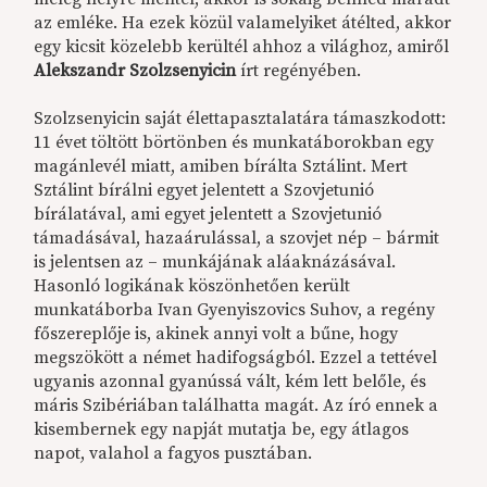
az emléke. Ha ezek közül valamelyiket átélted, akkor
egy kicsit közelebb kerültél ahhoz a világhoz, amiről
Alekszandr Szolzsenyicin
írt regényében.
Szolzsenyicin saját élettapasztalatára támaszkodott:
11 évet töltött börtönben és munkatáborokban egy
magánlevél miatt, amiben bírálta Sztálint. Mert
Sztálint bírálni egyet jelentett a Szovjetunió
bírálatával, ami egyet jelentett a Szovjetunió
támadásával, hazaárulással, a szovjet nép – bármit
is jelentsen az – munkájának aláaknázásával.
Hasonló logikának köszönhetően került
munkatáborba Ivan Gyenyiszovics Suhov, a regény
főszereplője is, akinek annyi volt a bűne, hogy
megszökött a német hadifogságból. Ezzel a tettével
ugyanis azonnal gyanússá vált, kém lett belőle, és
máris Szibériában találhatta magát. Az író ennek a
kisembernek egy napját mutatja be, egy átlagos
napot, valahol a fagyos pusztában.