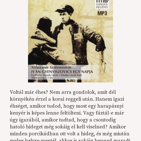
Voltál már éhes? Nem arra gondolok, amit dél
környékén érzel a korai reggeli után. Hanem igazi
éhséget, amikor tudod, hogy most egy harapásnyi
kenyér is képes lenne feltölteni. Vagy fáztál-e már
úgy igazából, amikor tudtad, hogy a csontodig
hatoló hideget még sokáig el kell viselned? Amikor
minden porcikádban ott volt a hideg, és még miután
meleg helyre mentél, akkor is sokáig benned maradt