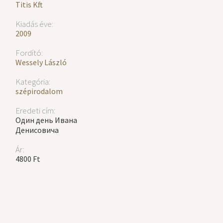
Titis Kft.
Kiadás éve:
2009
Fordító:
Wessely László
Kategória:
szépirodalom
Eredeti cím:
Один день Ивана
Денисовича
Ár:
4800 Ft