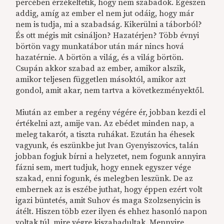
percében érzékeltetik, hogy nem szabadok. Egészen
addig, amíg az ember el nem jut odáig, hogy már
nem is tudja, mi a szabadság. Kikerülni a táborból?
És ott mégis mit csináljon? Hazatérjen? Több évnyi
börtön vagy munkatábor után már nincs hová
hazatérnie. A börtön a világ, és a világ börtön.
Csupán akkor szabad az ember, amikor alszik,
amikor teljesen független másoktól, amikor azt
gondol, amit akar, nem tartva a következményektől.
Miután az ember a regény végére ér, jobban kezdi el
értékelni azt, amije van. Az ebédet minden nap, a
meleg takarót, a tiszta ruhákat. Ezután ha éhesek
vagyunk, és eszünkbe jut Ivan Gyenyiszovics, talán
jobban fogjuk bírni a helyzetet, nem fogunk annyira
fázni sem, mert tudjuk, hogy ennek egyszer vége
szakad, enni fogunk, és melegben leszünk. De az
embernek az is eszébe juthat, hogy éppen ezért volt
igazi büntetés, amit Suhov és maga Szolzsenyicin is
átélt. Hiszen több ezer ilyen és ehhez hasonló napon
voltak túl, mire végre kiszabadultak. Mennyire