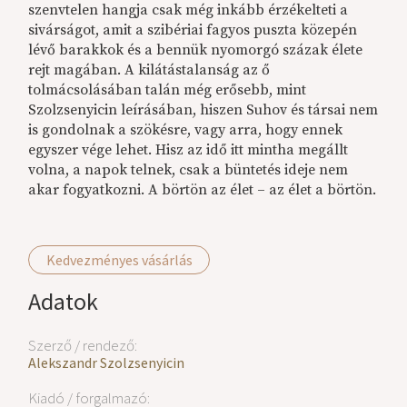
szenvtelen hangja csak még inkább érzékelteti a
sivárságot, amit a szibériai fagyos puszta közepén
lévő barakkok és a bennük nyomorgó százak élete
rejt magában. A kilátástalanság az ő
tolmácsolásában talán még erősebb, mint
Szolzsenyicin leírásában, hiszen Suhov és társai nem
is gondolnak a szökésre, vagy arra, hogy ennek
egyszer vége lehet. Hisz az idő itt mintha megállt
volna, a napok telnek, csak a büntetés ideje nem
akar fogyatkozni. A börtön az élet – az élet a börtön.
Kedvezményes vásárlás
Adatok
Szerző / rendező:
Alekszandr Szolzsenyicin
Kiadó / forgalmazó: