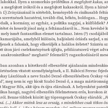
 alakokkal. Ilyen a szomorkás-prófétikus
A megfojtott kakas
, a
, a megfojtott írókról és a megfojtott kakasokról. Ilyen a hírné
th
Új Zrínyiász
ánál is sötétebb, keményebb és cinikusabb feltám
 s szeretnének hazatérni, tovább élni, békén, boldogan… Hogy
daik, a kormány, az egyház, a politika nagyjai, a külföldiek
ötétet és keserűt jósol még a feltámadásról is… Nem kevésbé 
 mely ismét fantasztikus elemet tartalmaz. Isten (?) csodájáb
 kamarájába, amelyből különös, baljóslatú óriásfa sarjad, s m
jenek a falusiak, hogy elkerüljék a halálos ítéletet? Szintén sz
ott úton járó cselekményének újfajta, példázatszerű véget ad
 anakronisztikus? megható? felemelő?) ragaszkodásáról mesé
bban azonban a kötetkezdő elbeszélést ajánlanám mindenkin
örténelem vitatott személyiségének, a II. Rákóczi Ferenc feje
cskay Lászlónak a neve Szabó Dezső elbeszélésében Ócskay-vá t
l”, meg nem is: egy kicsit Szabó Dezső ő, a maga mártíromságá
t Magyar Hős, akit újra és újra elárulnak. A helyenként patet
ikus hangú, nagyívű elbeszélés félelmetesen erős, korokon át
ról. Benne többek között így töprengenek Ócskay elárulói: „
F
sá. (…) Akkor miénk lesz az ország, s mindehhez csak titkos 