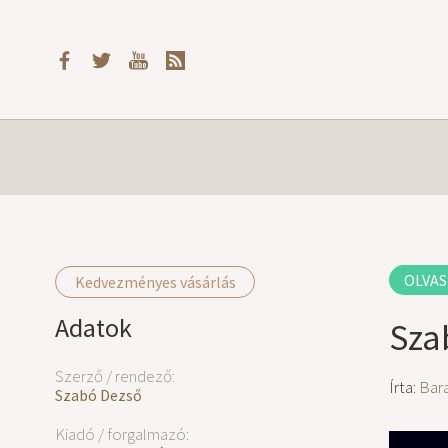
OLVAS
Kedvezményes vásárlás
Adatok
Sza
Szerző / rendező:
Írta:
Bara
Szabó Dezső
Kiadó / forgalmazó: