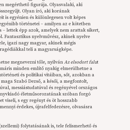
n megérthető figurája. Olyasvalaki, aki
sszegyűjt. Olyan író, aki korának
it is egyénien és különlegesen volt képes
egyénibb történetei – amilyen az e kötetben
is – lettek épp azok, amelyek nem arattak sikert,
. Fantasztikus nyelvművész, akinek nyelve
ele, igazi nagy magyar, akinek mégis
tragédiákkal teli a magyarságképe.
hetne megnevezni tőle, nyilván
Az elsodort falu
t
l máris minden említő nyakig elmerülhetne a
örténeti és politikai vitáiban, sőt, azokban a
maga Szabó Dezső, a késői, a megfontolt,
fjúval, messiástudatúval és regényével országos
önyvkiadó életműsorozatának szóban forgó
t viseli, s egy regényt és öt hosszabb
amennyi érdekes, újrafelfedezésre, olvasásra
(szellemi) folytatásának is, tele felismerhető és