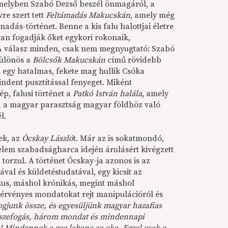
melyben Szabó Dezső beszél önmagáról, a
vre szert tett
Feltámadás Makucskán
, amely még
adás-történet. Benne a kis falu halottjai életre
an fogadják őket egykori rokonaik,
? A válasz minden, csak nem megnyugtató: Szabó
különös a
Bölcsők Makucskán
című rövidebb
ól egy hatalmas, fekete mag hullik Csóka
indent pusztítással fenyeget. Miként
ép, falusi történet a
Patkó István halála
, amely
va a magyar parasztság magyar földhöz való
l.
ek, az
Ócskay László
t. Már az is sokatmondó,
delem szabadságharca idején árulásért kivégzett
orzul. A történet Ócskay-ja azonos is az
val és küldetéstudatával, egy kicsit az
ikus, máshol krónikás, megint máshol
 érvényes mondatokat rejt manipulációról és
ogjunk össze, és egyesüljünk magyar hazafias
összefogás, három mondat és mindennapi