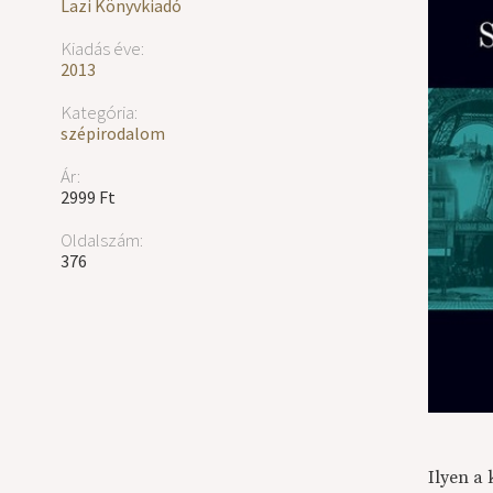
Lazi Könyvkiadó
Kiadás éve:
2013
Kategória:
szépirodalom
Ár:
2999 Ft
Oldalszám:
376
Ilyen a