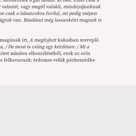
! Mindennek a gaz labanc az oka. Ezzel csak a
jt valamit, vagy megöl valakit, mindnyájunknak
me csak a labancokra fordul, mi pedig szépen
tvágyuk van. Ráadásul még lassanként magunk is
önmagának írt,
A megfojtott kakas
ban szereplő
 / De most is csüng egy kérdésen: / Mi a
 kötet minden elbeszéléséből, ezek az erős
is felkavarnak: érdemes velük párbeszédbe