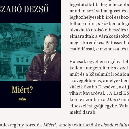
legvitatottabb, legnehezebbe
minden sorával megoszt és ö
legközhelyesebb írói eszköze
felhasználni, s közben a leg
olvasható utolsó elbeszélés 
elmaradtak a várakozásoktól
mégis töredékes. Pátosszal t
csalódással, cinizmussal és 
Ha csak egyetlen regényt le
kellene megemlíteni: s ezze
múlt és a közelmúlt irodalomt
szövegekben is, amelyekben 
vitázik Szabó Dezsővel, az i
vihart kavaróval… A Lazi K
kötete azonban a
Miért?
címe
elbeszélést gyűjt egybe. Val
méltó darab.
 kulcsregény-töredék
Miért?
, amely tekinthető
Az elsodort falu