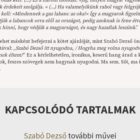
rodás kell. (…) Ez a három mondat: »Jaj, milyen magyar vagyok
 érdekeit szolgálja. « (…) Ha valamelyikünk rabol vagy felgyú
 kell: »Mindennek a gaz labanc az oka!« Így a magyarok figyel
jük a labancok orra elől az országot, pedig azoknak is fene é
k hinni, hogy védjük a magyarságot, és nagy hazafiak leszünk
.”
lehet másként befejezni a kötet ajánlóját, mint Szabó Dezső 
tával: „
Szabó Dezső itt nyugodna, / Hogyha meg volna nyugodva,
ének éltem?
” Ez a kérlelhetetlen, ironikus, keserű hang árad a
k, feszes szövegek nem hagynak nyugodni. Ma sem. Sőt, ma 
.
KAPCSOLÓDÓ TARTALMAK
Szabó Dezső
további művei