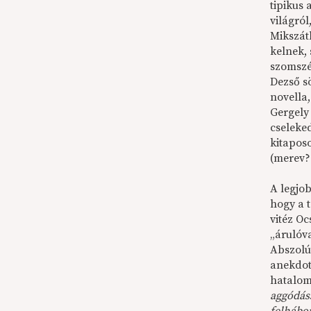
tipikus
világról
Mikszá
kelnek,
szomszé
Dezső s
novella,
Gergely
cseleked
kitapos
(merev?
A legjo
hogy a t
vitéz O
„árulóva
Abszolú
anekdot
hatalom
aggódás