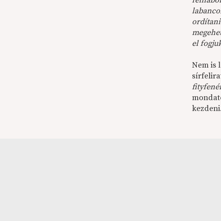
felhábo
labancok
ordítani
megehet
el fogju
Nem is 
sírfelira
fityfen
mondato
kezdeni