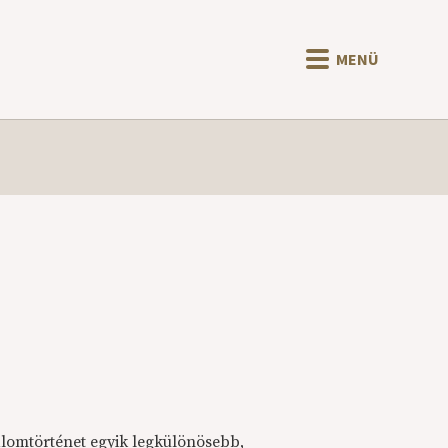
MENÜ
lomtörténet egyik legkülönösebb,