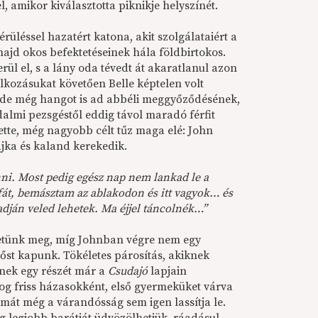
l, amikor kiválasztotta piknikje helyszínét.
üléssel hazatért katona, akit szolgálataiért a
majd okos befektetéseinek hála földbirtokos.
l el, s a lány oda tévedt át akaratlanul azon
lkozásukat követően Belle képtelen volt
, de még hangot is ad abbéli meggyőződésének,
adalmi pezsgéstől eddig távol maradó férfit
ítette, még nagyobb célt tűz maga elé: John
jka és kaland kerekedik.
. Most pedig egész nap nem lankad le a
át, bemásztam az ablakodon és itt vagyok… és
adján veled lehetek. Ma éjjel táncolnék…”
hetünk meg, míg Johnban végre nem egy
őst kapunk. Tökéletes párosítás, akiknek
ynek egy részét már a
Csudajó
lapjain
og friss házasokként, első gyermeküket várva
mát még a várandósság sem igen lassítja le.