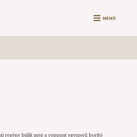
MENÜ
exi regény bújik meg a roppant egyszerű borító