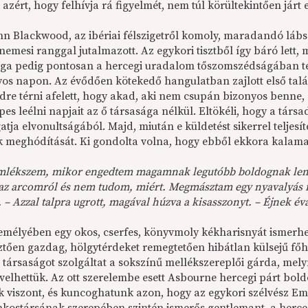
azért, hogy felhívja rá figyelmét, nem túl körültekintően járt e
n Blackwood, az ibériai félszigetről komoly, maradandó lábsér
emesi ranggal jutalmazott. Az egykori tisztből így báró lett, 
ga pedig pontosan a hercegi uradalom tőszomszédságában terü
yos napon. Az évődően kötekedő hangulatban zajlott első talá
dre térni afelett, hogy akad, aki nem csupán bizonyos benne
es leélni napjait az ő társasága nélkül. Eltökéli, hogy a társ
atja elvonultságából. Majd, miután e küldetést sikerrel teljes
k meghódítását. Ki gondolta volna, hogy ebből ekkora kalama
lékszem, mikor engedtem magamnak legutóbb boldognak lenni
az arcomról és nem tudom, miért. Megmásztam egy nyavalyás f
 – Azzal talpra ugrott, magával húzva a kisasszonyt. – Éjnek év
zemélyében egy okos, cserfes, könyvmoly kékharisnyát ismer
ztően gazdag, hölgytérdeket remegtetően hibátlan külsejű főh
társaságot szolgáltat a sokszínű mellékszereplői gárda, mel
elhettük. Az ott szerelembe esett Asbourne hercegi párt bold
uk viszont, és kuncoghatunk azon, hogy az egykori szélvész Em