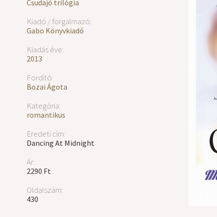
Csudajó trilógia
Kiadó / forgalmazó:
Gabo Könyvkiadó
Kiadás éve:
2013
Fordító:
Bozai Ágota
Kategória:
romantikus
Eredeti cím:
Dancing At Midnight
Ár:
2290 Ft
Oldalszám:
430