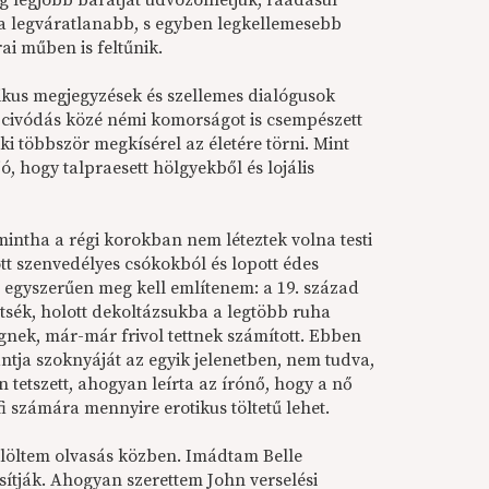
g legjobb barátját üdvözölhetjük, ráadásul
 a legváratlanabb, s egyben legkellemesebb
i műben is feltűnik.
ikus megjegyzések és szellemes dialógusok
mi civódás közé némi komorságot is csempészett
ki többször megkísérel az életére törni. Mint
, hogy talpraesett hölgyekből és lojális
intha a régi korokban nem léteztek volna testi
ott szenvedélyes csókokból és lopott édes
t egyszerűen meg kell említenem: a 19. század
ejtsék, holott dekoltázsukba a legtöbb ruha
égnek, már-már frivol tettnek számított. Ebben
ntja szoknyáját az egyik jelenetben, nem tudva,
n tetszett, ahogyan leírta az írónő, hogy a nő
i számára mennyire erotikus töltetű lehet.
elöltem olvasás közben. Imádtam Belle
ítják. Ahogyan szerettem John verselési