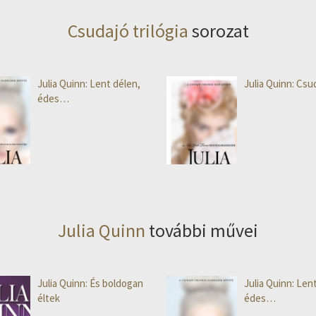
Csudajó trilógia
sorozat
Julia Quinn: Lent délen,
Julia Quinn: Csu
édes…
Julia Quinn
további művei
Julia Quinn: És boldogan
Julia Quinn: Len
éltek
édes…