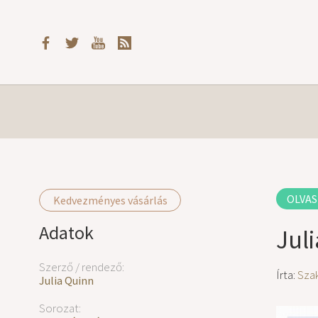
OLVAS
Kedvezményes vásárlás
Adatok
Jul
Szerző / rendező:
Írta:
Szak
Julia Quinn
Sorozat: