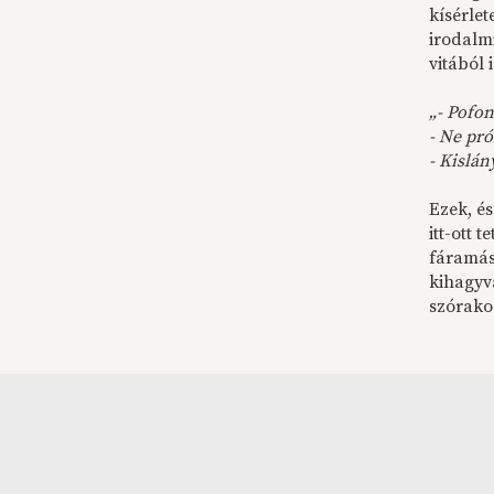
kísérlet
irodalm
vitából
„- Pofon
- Ne pró
- Kislán
Ezek, é
itt-ott 
fáramász
kihagyv
szórako