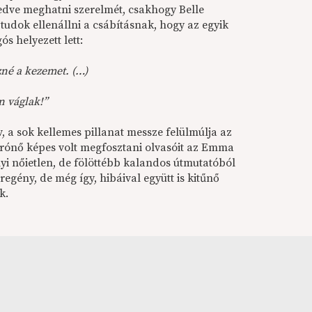
skedve meghatni szerelmét, csakhogy Belle
tudok ellenállni a csábításnak, hogy az egyik
s helyezett lett:
zné a kezemet. (…)
n váglak!”
 a sok kellemes pillanat messze felülmúlja az
z írónő képes volt megfosztani olvasóit az Emma
lnyi nőietlen, de fölöttébb kalandos útmutatóból
gény, de még így, hibáival együtt is kitűnő
k.