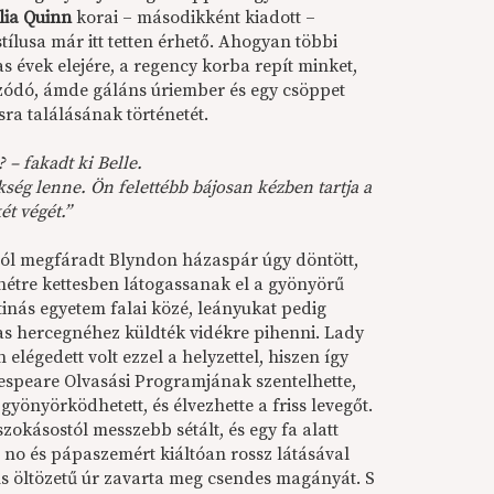
lia Quinn
korai – másodikként kiadott –
stílusa már itt tetten érhető. Ahogyan többi
-as évek elejére, a regency korba repít minket,
zódó, ámde gáláns úriember és egy csöppet
sra találásának történetét.
 – fakadt ki Belle.
ség lenne. Ön felettébb bájosan kézben tartja a
t végét.”
tól megfáradt Blyndon házaspár úgy döntött,
étre kettesben látogassanak el a gyönyörű
atinás egyetem falai közé, leányukat pedig
as hercegnéhez küldték vidékre pihenni. Lady
elégedett volt ezzel a helyzettel, hiszen így
kespeare Olvasási Programjának szentelhette,
yönyörködhetett, és élvezhette a friss levegőt.
okásostól messzebb sétált, és egy fa alatt
, no és pápaszemért kiáltóan rossz látásával
ns öltözetű úr zavarta meg csendes magányát. S