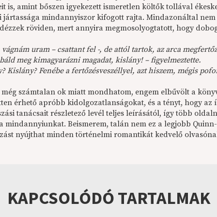
eit is, amint bőszen igyekezett ismeretlen költők tollával éke
i jártassága mindannyiszor kifogott rajta. Mindazonáltal nem 
 idézzek röviden, mert annyira megmosolyogtatott, hogy dobogó
 vágnám uram – csattant fel -, de attól tartok, az arca megfertő
báld meg kimagyarázni magadat, kislány! – figyelmeztette.
y? Kislány? Fenébe a fertőzésveszéllyel, azt hiszem, mégis pofo
s még számtalan ok miatt mondhatom, engem elbűvölt a könyv,
tetten érhető apróbb kidolgozatlanságokat, és a tényt, hogy a
ási tanácsait részletező levél teljes leírásától, így több olda
a mindannyiunkat. Beismerem, talán nem ez a legjobb Quinn-re
zást nyújthat minden történelmi romantikát kedvelő olvasóna
KAPCSOLÓDÓ TARTALMAK