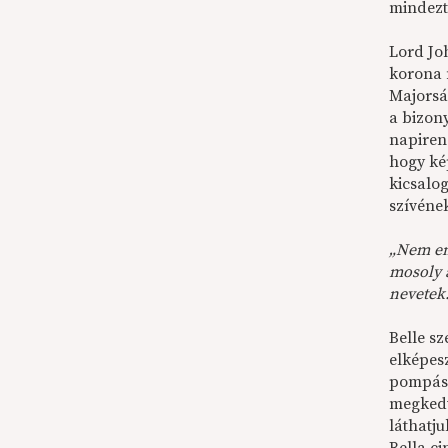
mindezt 
Lord Joh
korona n
Majorsá
a bizon
napiren
hogy kép
kicsalog
szívéne
„Nem em
mosoly 
nevetek.
Belle s
elképes
pompás 
megkedv
láthatj