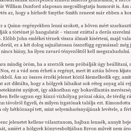
inkostársának szerepében szintén ismerős gentlemant, a herce
 Sir William Dunford alaposan megcsillogtatja humorát is. Ám
tés az, hogy a hírhedt Smythe-Smith zeneest már ebben a kora
z a Quinn-regényekben lenni szokott, a bőven mért szarkaszt
ják a történet jó hangulatát – viszont ezúttal a derűs szerel
. Előbb John emlékei térnek vissza álmait kísérteni, majd vala
derül, ez a két dolog sajnálatosan összefügg egymással: még jó
 nincs hiány, ha ilyen zavaró tényezőktől kell megszabadulni.
a mindig öröm, ha a szerzők nem próbálják úgy beállítani, m
Nos, ez a vád nem érheti a regényt, mert itt aztán bőven kijut
tokból. Ám az összes érzéki jelenet közül kiemelkedik egy, ami
vat azt diktálta, hogy a hölgyek lábaikat sok réteg anyag alá r
betekintést nyújtott, így akkoriban egy bokavillantás merészs
ben Belle ugyan egy kínzó vízhólyag prózai okán, de térdig rá
n távolról figyeli, és milyen izgatónak találja ezt. Kimondotta
oly hétköznapi tett, mint selyemharisnyájának levétele, a férf
enc jelenetet kellene választanom, bajban lennék, annyit bej
át, amiért a hölgyek könyvesboltjában Byron műveit nem árus