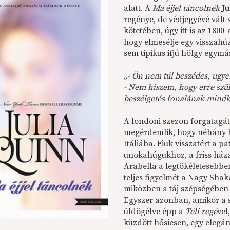
alatt. A
Ma éjjel táncolnék
Ju
regénye, de védjegyévé vált 
kötetében, úgy itt is az 1800
hogy elmesélje egy visszahú
sem tipikus ifjú hölgy egymá
„- Ön nem túl beszédes, ugye?
- Nem hiszem, hogy erre szük
beszélgetés fonalának mindké
A londoni szezon forgatagá
megérdemlik, hogy néhány h
Itáliába. Fiuk visszatért a p
unokahúgukhoz, a friss ház
Arabella a legtökéletesebben 
teljes figyelmét a Nagy Sha
miközben a táj szépségében g
Egyszer azonban, amikor a sz
üldögélve épp a
Téli regé
vel
küzdött hősiesen, egy elegá