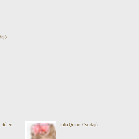
dajó
t délen,
Julia Quinn: Csudajó