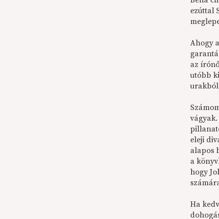
Bella c
ezúttal
meglepe
Ahogy a
garantál
az írónő
utóbb ki
urakból
Számomr
vágyak. 
pillana
eleji di
alapos 
a könyv
hogy Joh
számára 
Ha kedv
dohogás