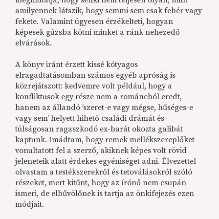
amilyennek látszik, hogy semmi sem csak fehér vagy
fekete. Valamint ügyesen érzékelteti, hogyan
képesek gúzsba kötni minket a ránk nehezedő
elvárások.
A könyv iránt érzett kissé kótyagos
elragadtatásomban számos egyéb apróság is
közrejátszott: kedvemre volt például, hogy a
konfliktusok egy része nem a románcból eredt,
hanem az állandó ’szeret-e vagy mégse, hűséges-e
vagy sem’ helyett hihető családi drámát és
túlságosan ragaszkodó ex-barát okozta galibát
kaptunk. Imádtam, hogy remek mellékszereplőket
vonultatott fel a szerző, akiknek képes volt rövid
jeleneteik alatt érdekes egyéniséget adni. Élvezettel
olvastam a testékszerekről és tetoválásokról szóló
részeket, mert kitűnt, hogy az írónő nem csupán
ismeri, de elbűvölőnek is tartja az önkifejezés ezen
módjait.