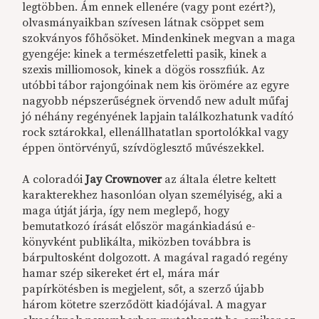
legtöbben. Ám ennek ellenére (vagy pont ezért?),
olvasmányaikban szívesen látnak csöppet sem
szokványos főhősöket. Mindenkinek megvan a maga
gyengéje: kinek a természetfeletti pasik, kinek a
szexis milliomosok, kinek a dögös rosszfiúk. Az
utóbbi tábor rajongóinak nem kis örömére az egyre
nagyobb népszerűségnek örvendő new adult műfaj
jó néhány regényének lapjain találkozhatunk vadító
rock sztárokkal, ellenállhatatlan sportolókkal vagy
éppen öntörvényű, szívdöglesztő művészekkel.
A coloradói
Jay Crownover
az általa életre keltett
karakterekhez hasonlóan olyan személyiség, aki a
maga útját járja, így nem meglepő, hogy
bemutatkozó írását először magánkiadású e-
könyvként publikálta, miközben továbbra is
bárpultosként dolgozott. A magával ragadó regény
hamar szép sikereket ért el, mára már
papírkötésben is megjelent, sőt, a szerző újabb
három kötetre szerződött kiadójával. A magyar