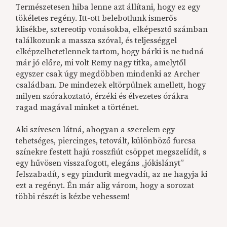
Természetesen hiba lenne azt állítani, hogy ez egy
tökéletes regény. Itt-ott belebotlunk ismerős
klisékbe, sztereotip vonásokba, elképesztő számban
találkozunk a massza szóval, és teljességgel
elképzelhetetlennek tartom, hogy bárki is ne tudná
már jó előre, mi volt Remy nagy titka, amelytől
egyszer csak úgy megdöbben mindenki az Archer
családban. De mindezek eltörpülnek amellett, hogy
milyen szórakoztató, érzéki és élvezetes órákra
ragad magával minket a történet.
Aki szívesen látná, ahogyan a szerelem egy
tehetséges, piercinges, tetovált, különböző furcsa
színekre festett hajú rosszfiút csöppet megszelídít, s
egy hűvösen visszafogott, elegáns „jókislányt”
felszabadít, s egy pindurit megvadít, az ne hagyja ki
ezt a regényt. Én már alig várom, hogy a sorozat
többi részét is kézbe vehessem!