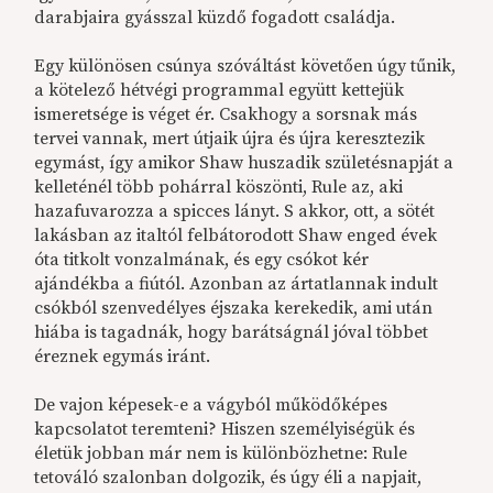
darabjaira gyásszal küzdő fogadott családja.
Egy különösen csúnya szóváltást követően úgy tűnik,
a kötelező hétvégi programmal együtt kettejük
ismeretsége is véget ér. Csakhogy a sorsnak más
tervei vannak, mert útjaik újra és újra keresztezik
egymást, így amikor Shaw huszadik születésnapját a
kelleténél több pohárral köszönti, Rule az, aki
hazafuvarozza a spicces lányt. S akkor, ott, a sötét
lakásban az italtól felbátorodott Shaw enged évek
óta titkolt vonzalmának, és egy csókot kér
ajándékba a fiútól. Azonban az ártatlannak indult
csókból szenvedélyes éjszaka kerekedik, ami után
hiába is tagadnák, hogy barátságnál jóval többet
éreznek egymás iránt.
De vajon képesek-e a vágyból működőképes
kapcsolatot teremteni? Hiszen személyiségük és
életük jobban már nem is különbözhetne: Rule
tetováló szalonban dolgozik, és úgy éli a napjait,