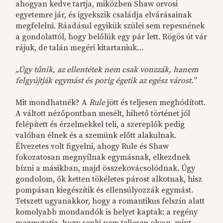
ahogyan kedve tartja, miközben Shaw orvosi
egyetemre jár, és igyekszik családja elvárásainak
megfelelni. Ráadásul egyikük szülei sem repesnének
a gondolattól, hogy belőlük egy pár lett. Rögös út vár
rájuk, de talán megéri kitartaniuk…
„Úgy tűnik, az ellentétek nem csak vonzzák, hanem
felgyújtják egymást és porig égetik az egész várost.”
Mit mondhatnék? A
Rule
jött és teljesen meghódított.
A váltott nézőpontban mesélt, hihető történet jól
felépített és érzelmekkel teli, a szereplők pedig
valóban élnek és a szemünk előtt alakulnak.
Élvezetes volt figyelni, ahogy Rule és Shaw
fokozatosan megnyílnak egymásnak, elkezdnek
bízni a másikban, majd összekovácsolódnak. Úgy
gondolom, ők ketten tökéletes párost alkotnak, hisz
pompásan kiegészítik és ellensúlyozzák egymást.
Tetszett ugyanakkor, hogy a romantikus felszín alatt
komolyabb mondandók is helyet kaptak: a regény
megmutatja, hogy senki nem teljesen olyan, mint