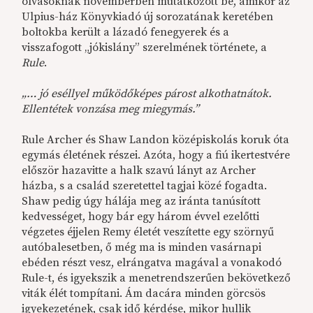
olvasóknak novemberben mutatkozott be, amikor az
Ulpius-ház Könyvkiadó új sorozatának keretében
boltokba került a lázadó fenegyerek és a
visszafogott „jókislány” szerelmének története, a
Rule
.
„… jó eséllyel működőképes párost alkothatnátok.
Ellentétek vonzása meg miegymás.”
Rule Archer és Shaw Landon középiskolás koruk óta
egymás életének részei. Azóta, hogy a fiú ikertestvére
először hazavitte a halk szavú lányt az Archer
házba, s a család szeretettel tagjai közé fogadta.
Shaw pedig úgy hálája meg az iránta tanúsított
kedvességet, hogy bár egy három évvel ezelőtti
végzetes éjjelen Remy életét veszítette egy szörnyű
autóbalesetben, ő még ma is minden vasárnapi
ebéden részt vesz, elrángatva magával a vonakodó
Rule-t, és igyekszik a menetrendszerűen bekövetkező
viták élét tompítani. Ám dacára minden görcsös
igyekezetének, csak idő kérdése, mikor hullik