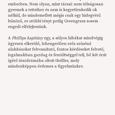
emberben. Nem olyan, mint társai: nem túlságosan
gyermek a tetteihez és nem is kegyetlenkedik ok
nélkül, de mindemellett mégis csak egy hidegvérű
bűnöző, ez utóbbi tényt pedig Greengrass sosem
engedi elfelejtenünk.
A
Phillips kapitány
egy, a súlyos hibákat mindvégig
ügyesen elkerülő, lehengerlően erős színészi
alakításokat felvonultató, fontos kérdéseket felvető,
izgalmakban gazdag és feszültséggel teli, bő két órát
ígérő túszdrámába oltott thriller, mely
mindenképpen érdemes a figyelmünkre.