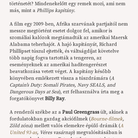
történetét? Mindenekelőtt egy remek mozi, ami nem
más, mint a
Phillips kapitány
.
A film egy 2009-ben, Afrika szarvának partjaitól nem
messze megtörtént esetet dolgoz fel, amikor is
szomáliai kalózok megtámadták az amerikai Maersk
Alabama teherhajót. A hajó kapitányát, Richard
Phillipset túszul ejtették, és váltságdíjat követelve
több napig fogva tartották a tengeren, az
eseményeknek az amerikai haditengerészet
beavatkozása vetett véget. A kapitány később
könyvében emlékezett vissza a túszdrámára (
A
Captain’s Duty: Somali Pirates, Navy SEALS, and
Dangerous Days at Sea
), ezt felhasználva írta meg a
forgatókönyvet
Billy Ray
.
A rendezői székbe az a
Paul Greengrass
ült, akinek a
fordulatokban gazdag akciófilmek (
Bourne-filmek
,
Zöld zóna
) mellett valós elemekre épülő drámák (
A
United 93-as
, Véres vasárnap
) megvalósításában is