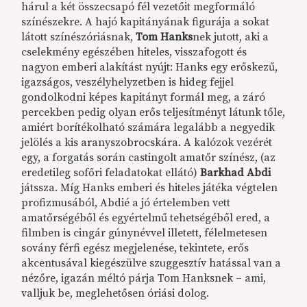
hárul a két összecsapó fél vezetőit megformáló
színészekre. A hajó kapitányának figurája a sokat
látott színészóriásnak,
Tom Hanks
nek jutott, aki a
cselekmény egészében hiteles, visszafogott és
nagyon emberi alakítást nyújt: Hanks egy erőskezű,
igazságos, veszélyhelyzetben is hideg fejjel
gondolkodni képes kapitányt formál meg, a záró
percekben pedig olyan erős teljesítményt látunk tőle,
amiért borítékolható számára legalább a negyedik
jelölés a kis aranyszobrocskára. A kalózok vezérét
egy, a forgatás során castingolt amatőr színész, (az
eredetileg sofőri feladatokat ellátó)
Barkhad Abdi
játssza. Míg Hanks emberi és hiteles játéka végtelen
profizmusából, Abdié a jó értelemben vett
amatőrségéből és egyértelmű tehetségéből ered, a
filmben is cingár gúnynévvel illetett, félelmetesen
sovány férfi egész megjelenése, tekintete, erős
akcentusával kiegészülve szuggesztív hatással van a
nézőre, igazán méltó párja Tom Hanksnek – ami,
valljuk be, meglehetősen óriási dolog.