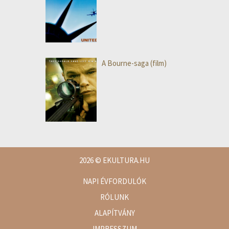
A Bourne-saga (film)
2026
© EKULTURA.HU
NAPI ÉVFORDULÓK
RÓLUNK
ALAPÍTVÁNY
IMPRESSZUM