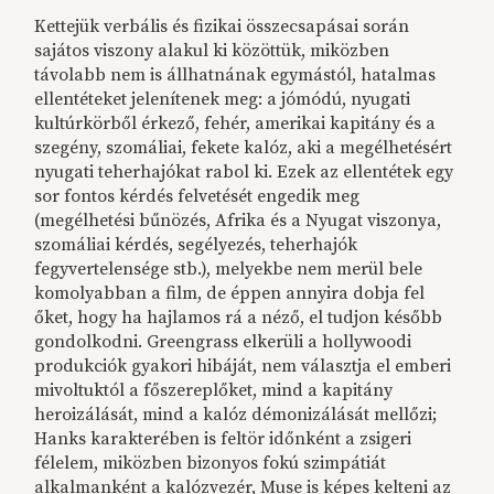
Kettejük verbális és fizikai összecsapásai során
sajátos viszony alakul ki közöttük, miközben
távolabb nem is állhatnának egymástól, hatalmas
ellentéteket jelenítenek meg: a jómódú, nyugati
kultúrkörből érkező, fehér, amerikai kapitány és a
szegény, szomáliai, fekete kalóz, aki a megélhetésért
nyugati teherhajókat rabol ki. Ezek az ellentétek egy
sor fontos kérdés felvetését engedik meg
(megélhetési bűnözés, Afrika és a Nyugat viszonya,
szomáliai kérdés, segélyezés, teherhajók
fegyvertelensége stb.), melyekbe nem merül bele
komolyabban a film, de éppen annyira dobja fel
őket, hogy ha hajlamos rá a néző, el tudjon később
gondolkodni. Greengrass elkerüli a hollywoodi
produkciók gyakori hibáját, nem választja el emberi
mivoltuktól a főszereplőket, mind a kapitány
heroizálását, mind a kalóz démonizálását mellőzi;
Hanks karakterében is feltör időnként a zsigeri
félelem, miközben bizonyos fokú szimpátiát
alkalmanként a kalózvezér, Muse is képes kelteni az