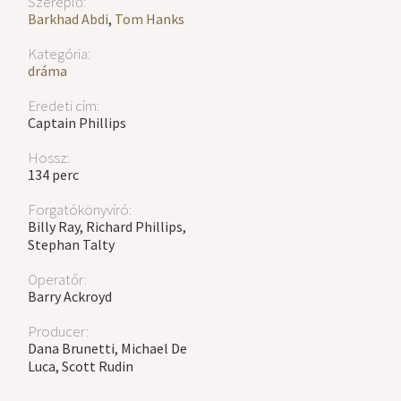
Szereplő:
Barkhad Abdi
,
Tom Hanks
Kategória:
dráma
Eredeti cím:
Captain Phillips
Hossz:
134 perc
Forgatókönyvíró:
Billy Ray, Richard Phillips,
Stephan Talty
Operatőr:
Barry Ackroyd
Producer:
Dana Brunetti, Michael De
Luca, Scott Rudin