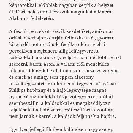
képsorokkal: előbbiek nagyban segítik a helyzet
átélését, sokszor ott érezzük magunkat a Maersk
Alabama fedélzetén.
A feszült percek ott veszik kezdetüket, amikor az
óriási teherhajó radarján felbukkan két, gyorsan
közeledő motorcsónak, fedélzetükön az első
percekben megismert, állig felfegyverzett
kalózokkal, akiknek egy célja van: minél több pénzt
szerezni, bármi áron. A valami elől menekülés
félelme itt kúszik be alattomosan a néző zsigereibe,
és emeli az amúgy sem éppen alacsony
feszültségszintet. Mindennemű fegyver hiányában
Phillips kapitány és a hajó legénysége magas
nyomású víztömlőkkel és jelzőfegyverrel próbál
szembeszállni a kalózokkal és megakadályozni
feljutásukat a fedélzetre, erőfeszítéseik azonban
nem járnak sikerrel, a kalózok feljutnak a hajóra.
Egy ilyen jellegű filmben különösen nagy szerep