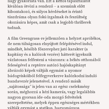
nagy gyakorlata van. Ezt a kettős tapasztalatot
kiválóan ötvözi a rendező – a szemünk előtt
kibontakozó, és súlyos kérdéseket is érintő
túszdráma olyan fokú izgalmak és feszültség
okozására képes, amit csak a legjobb thrillerek
tudnak.
A film Greengrass-re jellemzően a helyzet aprólékos,
de nem túlságosan elnyújtott felépítésével indul,
mindkét, később főszerephez jutó karakter (a
kapitány és a kalózok vezére) hátterét igyekszik
vázlatosan felfesteni a vászonra: a békés otthonából
feleségével a reptérre autózó hajóskapitányt
ábrázoló képek váltják egymást a nyomor
bádogviskóiból felfegyverkezve kalózkodni induló
bandavezér jeleneteivel. A rendező másik
„sajátossága” is jelen van az egész cselekmény
során, méghozzá a kézi kamerás, vagy legalábbis
nagyon gyorsan ide-oda mozgó felvételek
szerepeltetése, melyek éppen egészséges mértékben
váltják egymást a statikus, hagyományos