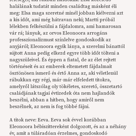
halálának tudatát minden családtag másként éli
meg: Elsa maga szeretné minél jobban kiélvezni azt
a kis időt, ami még hátravan neki; Martti próbál
lélekben felkészülni a fájdalomra, ami hamarosan
vár rá; lányuk, az orvos Eleonoora arrogáns
professzionalizmust színlelve gondoskodik az
anyjáról; Eleonoora egyik lánya, a szerelmi bánattól
sújtott Anna pedig elkezd egyre több időt tölteni a
nagyszüleivel. És éppen a fiatal, de az élet rejtett
történéseit és az emberek eltemetett fájdalmait
ösztönösen ismerő és értő Anna az, aki véletlenül
rábukkan egy régi, már-már elfeledett titokra,
amelyről látszólag oly tökéletes, szerető, összetartó
családjának tagjai évtizedek óta nem hajlandók
beszélni, abban a hitben, hogy amiről nem
beszélnek, az nem is fog többé fájni.
A titok neve: Eeva. Eeva sok évvel korábban
Eleonoora bébiszittereként dolgozott, és az a néhány
év, amit a túláradóan érzelmes, gondoskodó