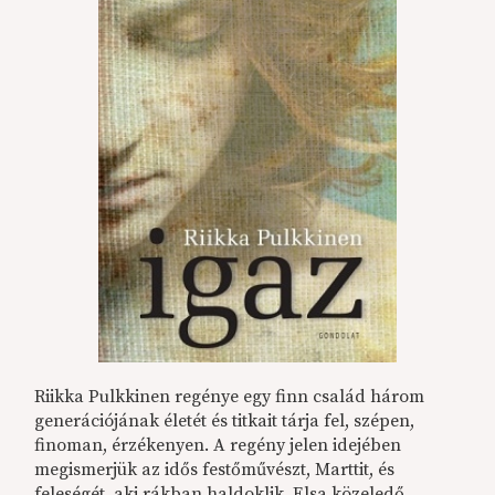
Riikka Pulkkinen regénye egy finn család három
generációjának életét és titkait tárja fel, szépen,
finoman, érzékenyen. A regény jelen idejében
megismerjük az idős festőművészt, Marttit, és
feleségét, aki rákban haldoklik. Elsa közeledő