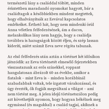
természetű lány a családdal töltött, minden
érintettben maradandó nyomokat hagyott, bár a
családtagok a későbbiekben mindent megtettek,
hogy elhalványítsák az Eevával kapcsolatos
emlékeiket. Érthető hát, hogy nem mindenki örül
Anna véletlen felfedezésének, ám a dacos,
melankolikus lány nem hagyja, hogy a családja
továbbra is hazugságok között éljen, és szép lassan
kideríti, miért számít Eeva neve régóta tabunak.
Az első felfedezés után aztán a történet két idősíkon
játszódik: az Eeva történetét elmesélő fejezetekben
visszautazunk az erős színekkel, roppant
hangulatosan ábrázolt 60-as évekbe, amikor a
fiatalok – mint Eeva is – minden korábbinál
szabadabbak voltak, tele izgatott várakozással, és
úgy érezték, ők fogják megváltani a világot – ami
nem történt meg. A jelen idejű történetszálon pedig
azt követhetjük nyomon, hogy hogyan békélnek meg
egymással (és magukkal) a család tagjai, akiknek a