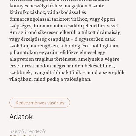
könnyes beszélgetéshez, megejtően őszinte
kitárulkozáshoz, vádaskodással és
önmarcangolással tarkított vitához, vagy éppen
szépséges, finoman intim családi jelenethez vezet.
Ám az írónő sikeresen elkerüli a túlzott drámaiság
vagy érzelgősség csapdáját – ő egyszerűen csak
szolidan, merengősen, a boldog és a boldogtalan
pillanatokon egyaránt elidőzve elmesél egy
alapvetően tragikus történetet, amelynek a végére
érve furcsa módon mégis minden békésebbnek,
szebbnek, nyugodtabbnak tűnik – mind a szereplők
világában, mind pedig a valóságban.
Kedvezményes vásárlás
Adatok
Szerző / rendező: