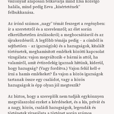
viszonyait alaposan felkavarja mind Elsa közelgő
halála, mind pedig Eeva „kísértetének”
felbukkanása.
Az írónő számos „nagy” témát feszeget a regényben:
ír a szeretetről és a szerelemről; az élet során
elkerülhetetlen árulásokról; a megbocsátásról és az
újrakezdésről. A legfőbb témája pedig – a címből is
sejthetően – az igazság(ok) és a hazugságok, kitalált
történetek, meghamisított emlékek közötti kapcsolat
vizsgálata: vajon megváltozik-e bármi is attól, ha
valamiről, amit évtizedekig igaznak hittünk, kiderül,
hogy hazugság? (Vagy fordítva.) Vajon felül kell-e
írni a hamis emlékeket? És vajon a közös igazságok
tartanak össze egy családot, vagy a közös
hazugságok is épp olyan jól megteszik?
Az biztos, hogy a szereplők nem tudják egykönnyen
megválaszolni ezeket a kérdéseket, és a kis, privát és
a nagy, közös, családi hazugságok, legendák és
történetek vizsgálata a történet során számos