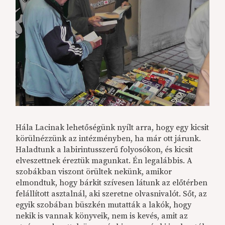
Hála Lacinak lehetőségünk nyílt arra, hogy egy kicsit
körülnézzünk az intézményben, ha már ott járunk.
Haladtunk a labirintusszerű folyosókon, és kicsit
elveszettnek éreztük magunkat. Én legalábbis. A
szobákban viszont örültek nekünk, amikor
elmondtuk, hogy bárkit szívesen látunk az előtérben
felállított asztalnál, aki szeretne olvasnivalót. Sőt, az
egyik szobában büszkén mutatták a lakók, hogy
nekik is vannak könyveik, nem is kevés, amit az