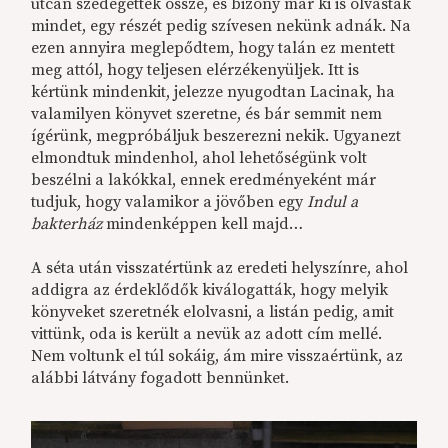
utcán szedegettek össze, és bizony már ki is olvasták
mindet, egy részét pedig szívesen nekünk adnák. Na
ezen annyira meglepődtem, hogy talán ez mentett
meg attól, hogy teljesen elérzékenyüljek. Itt is
kértünk mindenkit, jelezze nyugodtan Lacinak, ha
valamilyen könyvet szeretne, és bár semmit nem
ígérünk, megpróbáljuk beszerezni nekik. Ugyanezt
elmondtuk mindenhol, ahol lehetőségünk volt
beszélni a lakókkal, ennek eredményeként már
tudjuk, hogy valamikor a jövőben egy
Indul a
bakterház
mindenképpen kell majd…
A séta után visszatértünk az eredeti helyszínre, ahol
addigra az érdeklődők kiválogatták, hogy melyik
könyveket szeretnék elolvasni, a listán pedig, amit
vittünk, oda is került a nevük az adott cím mellé.
Nem voltunk el túl sokáig, ám mire visszaértünk, az
alábbi látvány fogadott bennünket.