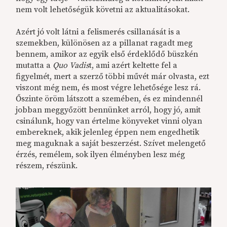
nem volt lehetőségük követni az aktualitásokat.
Azért jó volt látni a felismerés csillanását is a
szemekben, különösen az a pillanat ragadt meg
bennem, amikor az egyik első érdeklődő büszkén
mutatta a
Quo Vadis
t, ami azért keltette fel a
figyelmét, mert a szerző többi művét már olvasta, ezt
viszont még nem, és most végre lehetősége lesz rá.
Őszinte öröm látszott a szemében, és ez mindennél
jobban meggyőzött bennünket arról, hogy jó, amit
csinálunk, hogy van értelme könyveket vinni olyan
embereknek, akik jelenleg éppen nem engedhetik
meg maguknak a saját beszerzést. Szívet melengető
érzés, remélem, sok ilyen élményben lesz még
részem, részünk.