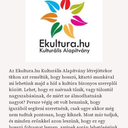
Az Ekultura.hu Kulturális Alapítvány létrejöttekor
titkon azt reméltük, hogy hosszú, kitartó munkával
mi lehetünk majd a híd a kultúra bizonyos szereplői
között. Lehet, hogy ez naivnak tűnik, vagy túlontúl
nagyszabásúnak, de miért ne álmodhatnánk
nagyot? Persze végig ott volt bennünk, hogy
igazából segíteni szeretnénk, csak ugye akkor még
nem tudtuk pontosan, hogy kiknek. Most már tudjuk,
és minden erőnkkel azon leszünk, hogy ez egy
hosszú folyamat legyen, aminek során lehetőségünk