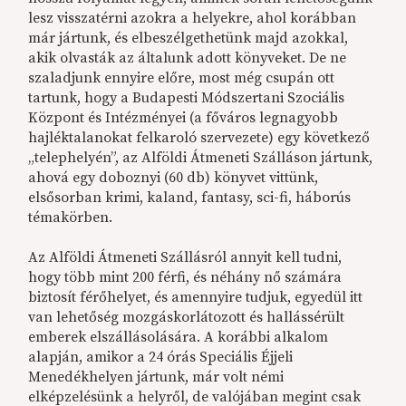
lesz visszatérni azokra a helyekre, ahol korábban
már jártunk, és elbeszélgethetünk majd azokkal,
akik olvasták az általunk adott könyveket. De ne
szaladjunk ennyire előre, most még csupán ott
tartunk, hogy a Budapesti Módszertani Szociális
Központ és Intézményei (a főváros legnagyobb
hajléktalanokat felkaroló szervezete) egy következő
„telephelyén”, az Alföldi Átmeneti Szálláson jártunk,
ahová egy doboznyi (60 db) könyvet vittünk,
elsősorban krimi, kaland, fantasy, sci-fi, háborús
témakörben.
Az Alföldi Átmeneti Szállásról annyit kell tudni,
hogy több mint 200 férfi, és néhány nő számára
biztosít férőhelyet, és amennyire tudjuk, egyedül itt
van lehetőség mozgáskorlátozott és hallássérült
emberek elszállásolására. A korábbi alkalom
alapján, amikor a 24 órás Speciális Éjjeli
Menedékhelyen jártunk, már volt némi
elképzelésünk a helyről, de valójában megint csak