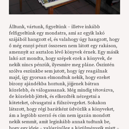
Álltunk, vártunk, figyeltünk – illetve inkább
felfigyeltünk egy mondatra, ami az egyik lakó
szájából hangzott el, és valahogy úgy hangzott, hogy
ő még ennyi pénzt összesen nem látott egy rakáson,
amennyit az asztalon lévő könyvek érnek. Egy másik
lakó azt mondta, hogy szépek ezek a könyvek, de
nekik nincs pénzük, ilyesmire meg pláne. Őszintén
szólva eszünkbe sem jutott, hogy így reagálnak
majd, így gyorsan elmondtuk nekik, hogy ezeket
bizony ajándékba hoztunk, jöjjenek bátran
közelebb, és válogassanak. Még mindig tétovázva,
de közelebb jöttek, és elkezdték nézegetni a
köteteket, olvasgatni a fülszövegeket. Sokakon
látszott, hogy régi barátként üdvözlik a könyveket,
ám a legtöbb szerző és cím nem igazán mondott
nekik semmit, amit leginkább annak tudtunk be,
hogy egy ideje – valószínűleg a körülményeik miatt –