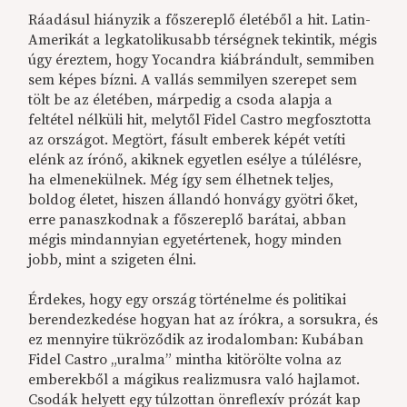
Ráadásul hiányzik a főszereplő életéből a hit. Latin-
Amerikát a legkatolikusabb térségnek tekintik, mégis
úgy éreztem, hogy Yocandra kiábrándult, semmiben
sem képes bízni. A vallás semmilyen szerepet sem
tölt be az életében, márpedig a csoda alapja a
feltétel nélküli hit, melytől Fidel Castro megfosztotta
az országot. Megtört, fásult emberek képét vetíti
elénk az írónő, akiknek egyetlen esélye a túlélésre,
ha elmenekülnek. Még így sem élhetnek teljes,
boldog életet, hiszen állandó honvágy gyötri őket,
erre panaszkodnak a főszereplő barátai, abban
mégis mindannyian egyetértenek, hogy minden
jobb, mint a szigeten élni.
Érdekes, hogy egy ország történelme és politikai
berendezkedése hogyan hat az írókra, a sorsukra, és
ez mennyire tükröződik az irodalomban: Kubában
Fidel Castro „uralma” mintha kitörölte volna az
emberekből a mágikus realizmusra való hajlamot.
Csodák helyett egy túlzottan önreflexív prózát kap