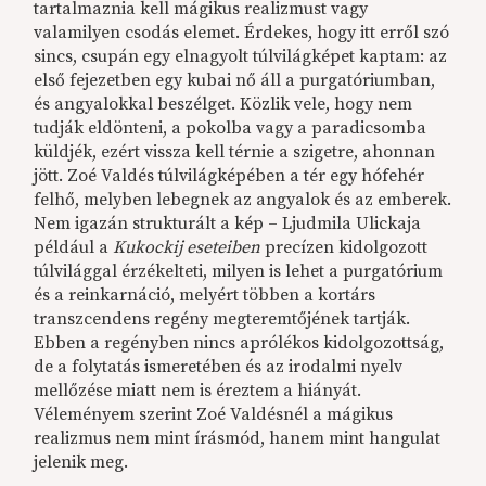
tartalmaznia kell mágikus realizmust vagy
valamilyen csodás elemet. Érdekes, hogy itt erről szó
sincs, csupán egy elnagyolt túlvilágképet kaptam: az
első fejezetben egy kubai nő áll a purgatóriumban,
és angyalokkal beszélget. Közlik vele, hogy nem
tudják eldönteni, a pokolba vagy a paradicsomba
küldjék, ezért vissza kell térnie a szigetre, ahonnan
jött. Zoé Valdés túlvilágképében a tér egy hófehér
felhő, melyben lebegnek az angyalok és az emberek.
Nem igazán strukturált a kép – Ljudmila Ulickaja
például a
Kukockij eseteiben
precízen kidolgozott
túlvilággal érzékelteti, milyen is lehet a purgatórium
és a reinkarnáció, melyért többen a kortárs
transzcendens regény megteremtőjének tartják.
Ebben a regényben nincs aprólékos kidolgozottság,
de a folytatás ismeretében és az irodalmi nyelv
mellőzése miatt nem is éreztem a hiányát.
Véleményem szerint Zoé Valdésnél a mágikus
realizmus nem mint írásmód, hanem mint hangulat
jelenik meg.