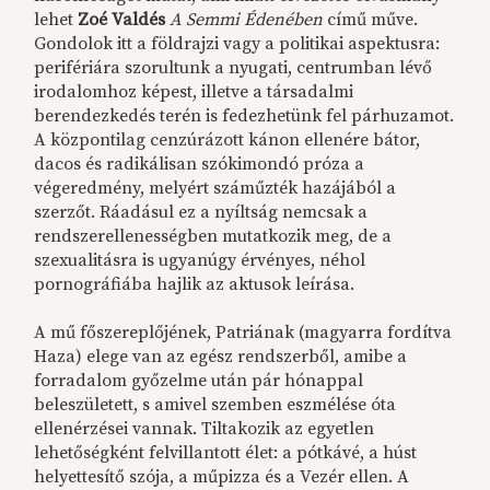
lehet
Zoé Valdés
A Semmi Édenében
című műve.
Gondolok itt a földrajzi vagy a politikai aspektusra:
perifériára szorultunk a nyugati, centrumban lévő
irodalomhoz képest, illetve a társadalmi
berendezkedés terén is fedezhetünk fel párhuzamot.
A központilag cenzúrázott kánon ellenére bátor,
dacos és radikálisan szókimondó próza a
végeredmény, melyért száműzték hazájából a
szerzőt. Ráadásul ez a nyíltság nemcsak a
rendszerellenességben mutatkozik meg, de a
szexualitásra is ugyanúgy érvényes, néhol
pornográfiába hajlik az aktusok leírása.
A mű főszereplőjének, Patriának (magyarra fordítva
Haza) elege van az egész rendszerből, amibe a
forradalom győzelme után pár hónappal
beleszületett, s amivel szemben eszmélése óta
ellenérzései vannak. Tiltakozik az egyetlen
lehetőségként felvillantott élet: a pótkávé, a húst
helyettesítő szója, a műpizza és a Vezér ellen. A