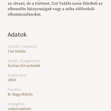
az olvasó, de a történet, Zoé Valdés sorsa feledteti az
elbeszélés hiányosságait vagy a néha előforduló
ellentmondásokat.
Adatok
Szerző / rendező:
Zoé Valdés
Kiadó / forgalmazó:
Európa Könyvkiadó
Kiadás éve:
2004
Fordító:
M. Nagy Miklós
Kategória:
szépirodalom