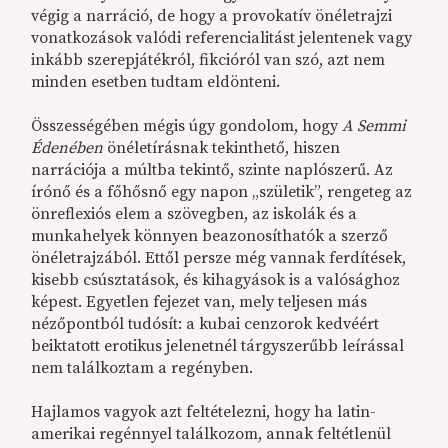
végig a narráció, de hogy a provokatív önéletrajzi
vonatkozások valódi referencialitást jelentenek vagy
inkább szerepjátékról, fikcióról van szó, azt nem
minden esetben tudtam eldönteni.
Összességében mégis úgy gondolom, hogy
A Semmi
Édenében
önéletírásnak tekinthető, hiszen
narrációja a múltba tekintő, szinte naplószerű. Az
írónő és a főhősnő egy napon „születik”, rengeteg az
önreflexiós elem a szövegben, az iskolák és a
munkahelyek könnyen beazonosíthatók a szerző
önéletrajzából. Ettől persze még vannak ferdítések,
kisebb csúsztatások, és kihagyások is a valósághoz
képest. Egyetlen fejezet van, mely teljesen más
nézőpontból tudósít: a kubai cenzorok kedvéért
beiktatott erotikus jelenetnél tárgyszerűbb leírással
nem találkoztam a regényben.
Hajlamos vagyok azt feltételezni, hogy ha latin-
amerikai regénnyel találkozom, annak feltétlenül