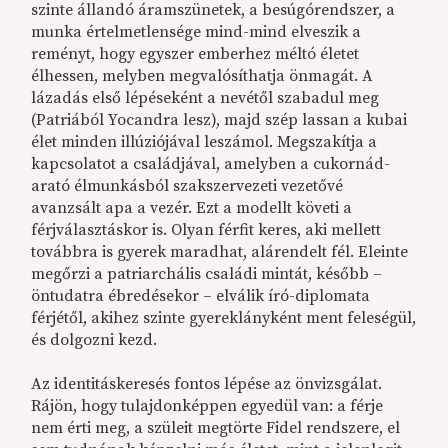
szinte állandó áramszünetek, a besúgórendszer, a
munka értelmetlensége mind-mind elveszik a
reményt, hogy egyszer emberhez méltó életet
élhessen, melyben megvalósíthatja önmagát. A
lázadás első lépéseként a nevétől szabadul meg
(Patriából Yocandra lesz), majd szép lassan a kubai
élet minden illúziójával leszámol. Megszakítja a
kapcsolatot a családjával, amelyben a cukornád-
arató élmunkásból szakszervezeti vezetővé
avanzsált apa a vezér. Ezt a modellt követi a
férjválasztáskor is. Olyan férfit keres, aki mellett
továbbra is gyerek maradhat, alárendelt fél. Eleinte
megőrzi a patriarchális családi mintát, később –
öntudatra ébredésekor – elválik író-diplomata
férjétől, akihez szinte gyereklányként ment feleségül,
és dolgozni kezd.
Az identitáskeresés fontos lépése az önvizsgálat.
Rájön, hogy tulajdonképpen egyedül van: a férje
nem érti meg, a szüleit megtörte Fidel rendszere, el