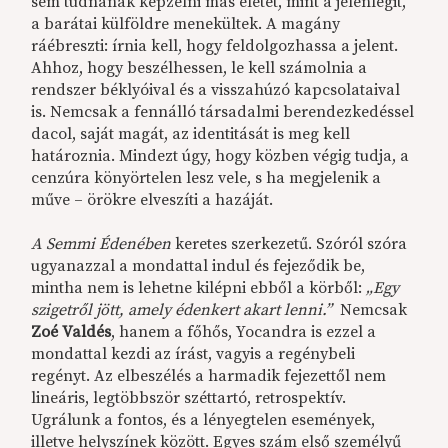
sem tudnának képzelni más életet, mint a jelenlegit,
a barátai külföldre menekültek. A magány
ráébreszti: írnia kell, hogy feldolgozhassa a jelent.
Ahhoz, hogy beszélhessen, le kell számolnia a
rendszer béklyóival és a visszahúzó kapcsolataival
is. Nemcsak a fennálló társadalmi berendezkedéssel
dacol, saját magát, az identitását is meg kell
határoznia. Mindezt úgy, hogy közben végig tudja, a
cenzúra könyörtelen lesz vele, s ha megjelenik a
műve – örökre elveszíti a hazáját.
A Semmi Édenében
keretes szerkezetű. Szóról szóra
ugyanazzal a mondattal indul és fejeződik be,
mintha nem is lehetne kilépni ebből a körből:
„Egy
szigetről jött, amely édenkert akart lenni.”
Nemcsak
Zoé Valdés
, hanem a főhős, Yocandra is ezzel a
mondattal kezdi az írást, vagyis a regénybeli
regényt. Az elbeszélés a harmadik fejezettől nem
lineáris, legtöbbször széttartó, retrospektív.
Ugrálunk a fontos, és a lényegtelen események,
illetve helyszínek között. Egyes szám első személyű