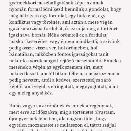
gyermekkori mesehallgatások képe, s ennek
nyomán formálódni kezd bennünk a gondolat, hogy
még hátravan egy fordulat, egy bökkenő, egy
konfliktus vagy történés, ami aztán a mese végén
igazi katarzisba fordul át, és ez adja meg a történet
igazi sava-borsát. Néha örömteli ez a fordulat,
máskor keserédes, vagy éppen mindkettő, a szívünk
pedig össze-vissza ver, hol örömében, hol
bánatában, miközben fontos igazságokat tanít
nekünk a sorok mögött rejtőző mesemondó. Ennek a
mesének a végén az egyik szemem sírt, mert
bekövetkezett, amitől titkon féltem, a másik szemem
pedig nevetett, attól a kedves, szeretetteljes záró
képtől, ami végül is elringatott, megnyugtatott, mint
egy meleg anyai kéz.
Hálás vagyok az írónőnek és ennek a regénynek,
mert erre az időszakra, míg a történetet olvastam,
újra gyermek lehettem, aki nagyon fülel, hogy
egyetlen mozzanatot se mulasszon el, tátott szájjal