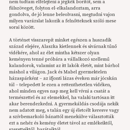
nem tudtam elfelejteni a jégkék borítót, sem a
fülszöveget, folyton el-elkalandoztam, arra
gondolva, de jó lenne beleolvasni, megtudni vajon
milyen varázslat lakozik a felnőtteknek szóló mese
sorai között.
A történet visszarepít minket egészen a huszadik
század elejére, Alaszka kietlennek és sivárnak tűnő
vidékére, ahol az élet mintha kétszer olyan
keményen tenné próbára a vállalkozó szellemű
kalandorok, valamint az itt lakók életét, mint bárhol
máshol a világon. Jack és Mabel gyermektelen
házaspárként – az ifjonti lázas éveken már jócskán
túl – telepedett le ezen a rettenthetetlen vidéken,
ahol minden egyes nap meg kell vívni a csatát a
természettel és az elemekkel, ha valaki tartósan itt
akar berendezkedni. A gyermekáldás csodája nekik
nem adatott meg, s talán egy új életcélt keresve vagy
a szívbemarkoló bánattól menekülve választották
ezt a nehéz és kemény életet távol az emlékeiktől,
szeretteiktől, barátaiktól.