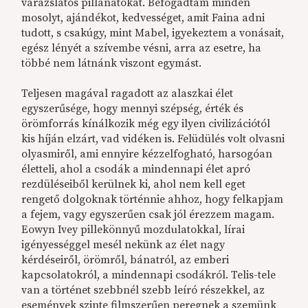
varázslatos pillanatokat. Befogadtam minden
mosolyt, ajándékot, kedvességet, amit Faina adni
tudott, s csakúgy, mint Mabel, igyekeztem a vonásait,
egész lényét a szívembe vésni, arra az esetre, ha
többé nem látnánk viszont egymást.
Teljesen magával ragadott az alaszkai élet
egyszerűsége, hogy mennyi szépség, érték és
örömforrás kínálkozik még egy ilyen civilizációtól
kis híján elzárt, vad vidéken is. Felüdülés volt olvasni
olyasmiről, ami ennyire kézzelfogható, harsogóan
életteli, ahol a csodák a mindennapi élet apró
rezdüléseiből kerülnek ki, ahol nem kell eget
rengető dolgoknak történnie ahhoz, hogy felkapjam
a fejem, vagy egyszerűen csak jól érezzem magam.
Eowyn Ivey pillekönnyű mozdulatokkal, lírai
igényességgel mesél nekünk az élet nagy
kérdéseiről, örömről, bánatról, az emberi
kapcsolatokról, a mindennapi csodákról. Telis-tele
van a történet szebbnél szebb leíró részekkel, az
események szinte filmszerűen peregnek a szemünk