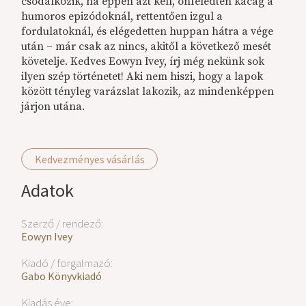
csodálkozik, ha éppen azt kell, önfeledten kacag a
humoros epizódoknál, rettentően izgul a
fordulatoknál, és elégedetten huppan hátra a vége
után – már csak az nincs, akitől a következő mesét
követelje. Kedves Eowyn Ivey, írj még nekünk sok
ilyen szép történetet! Aki nem hiszi, hogy a lapok
között tényleg varázslat lakozik, az mindenképpen
járjon utána.
Kedvezményes vásárlás
Adatok
Szerző / rendező:
Eowyn Ivey
Kiadó / forgalmazó:
Gabo Könyvkiadó
Kiadás éve: