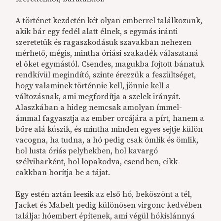
A történet kezdetén két olyan emberrel találkozunk,
akik bár egy fedél alatt élnek, s egymás iránti
szeretetük és ragaszkodásuk szavakban nehezen
mérhető, mégis, mintha óriási szakadék választaná
el őket egymástól. Csendes, magukba fojtott bánatuk
rendkívül megindító, szinte érezzük a feszültséget,
hogy valaminek történnie kell, jönnie kell a
változásnak, ami megfordítja a szelek irányát.
Alaszkában a hideg nemcsak amolyan ímmel-
ámmal fagyasztja az ember orcájára a pírt, hanem a
bőre alá kúszik, és mintha minden egyes sejtje külön
vacogna, ha tudna, a hó pedig csak ömlik és ömlik,
hol lusta óriás pelyhekben, hol kavargó
szélviharként, hol lopakodva, csendben, cikk-
cakkban borítja be a tájat.
Egy estén aztán leesik az első hó, beköszönt a tél,
Jacket és Mabelt pedig különösen virgonc kedvében
találja: hóembert építenek, ami végül hókislánnyá