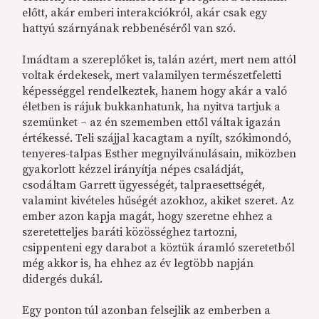
előtt, akár emberi interakciókról, akár csak egy
hattyú szárnyának rebbenéséről van szó.
Imádtam a szereplőket is, talán azért, mert nem attól
voltak érdekesek, mert valamilyen természetfeletti
képességgel rendelkeztek, hanem hogy akár a való
életben is rájuk bukkanhatunk, ha nyitva tartjuk a
szemünket – az én szememben ettől váltak igazán
értékessé. Teli szájjal kacagtam a nyílt, szókimondó,
tenyeres-talpas Esther megnyilvánulásain, miközben
gyakorlott kézzel irányítja népes családját,
csodáltam Garrett ügyességét, talpraesettségét,
valamint kivételes hűségét azokhoz, akiket szeret. Az
ember azon kapja magát, hogy szeretne ehhez a
szeretetteljes baráti közösséghez tartozni,
csippenteni egy darabot a köztük áramló szeretetből
még akkor is, ha ehhez az év legtöbb napján
didergés dukál.
Egy ponton túl azonban felsejlik az emberben a