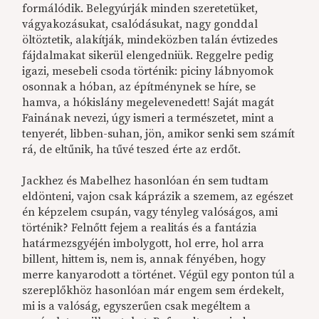
formálódik. Belegyúrják minden szeretetüket,
vágyakozásukat, csalódásukat, nagy gonddal
öltöztetik, alakítják, mindeközben talán évtizedes
fájdalmakat sikerül elengedniük. Reggelre pedig
igazi, mesebeli csoda történik: piciny lábnyomok
osonnak a hóban, az építménynek se híre, se
hamva, a hókislány megelevenedett! Saját magát
Fainának nevezi, úgy ismeri a természetet, mint a
tenyerét, libben-suhan, jön, amikor senki sem számít
rá, de eltűnik, ha tűvé teszed érte az erdőt.
Jackhez és Mabelhez hasonlóan én sem tudtam
eldönteni, vajon csak káprázik a szemem, az egészet
én képzelem csupán, vagy tényleg valóságos, ami
történik? Felnőtt fejem a realitás és a fantázia
határmezsgyéjén imbolygott, hol erre, hol arra
billent, hittem is, nem is, annak fényében, hogy
merre kanyarodott a történet. Végül egy ponton túl a
szereplőkhöz hasonlóan már engem sem érdekelt,
mi is a valóság, egyszerűen csak megéltem a