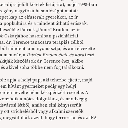
ker-díjra jelölt kötetek listájára), majd 1998-ban
t regény nagyfokú hasonlóságot mutat:
et kap az elfuserált gyerekkor, az ír
t, a popkultúra és a mindent átható erőszak.
lbeszélője Patrick „Punci” Braden. az ír
ob
Oskarjához hasonlóan pszichiátriai
sa, dr. Terence tanácsára terápiás célból
ból mindent, ami nyomasztja, és ami elvezette
z a memoár, a
Patrick Braden élete és kora
teszi
kítják kiszólások dr. Terence-hez, akibe
és akivel soha többé nem fog találkozni.
olt: apja a helyi pap, aki teherbe ejtette, majd
a nem kívánt gyermeket pedig egy helyi
raden nevelte némi készpénzért cserébe. A
y vonzódik a nőies dolgokhoz, és mindvégig
isvárosi létből, amiben élni kényszerült.
 ott strichelésből vagy alkalmi szeretők
 megvádolták azzal, hogy terrorista, és az IRA