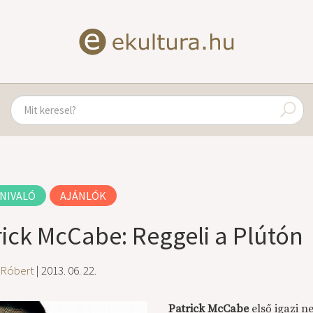
NIVALÓ
AJÁNLÓK
rick McCabe: Reggeli a Plútón
 Róbert
| 2013. 06. 22.
Patrick McCabe
első igazi n