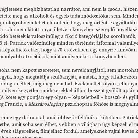
 végletesen megbízhatatlan narrátor, ami nem is csoda, hiszen 
etette meg az alkoholt és egyéb tudatmódosítókat sem. Minden
g dologról nem lehet eldönteni, hogy megtörtént-e egyáltalán.
 a soha nem látott anya, illetve a könyvben szereplő novellas
ódó betétek is valószínűleg a fikció kategóriájába sorolható
 el. Patrick valószínűleg minden történést átformál valamilye
 képzelhető el az, hogy a 70-es években egy ennyire kihívóan
omolyabb atrocitások, mint amilyeneket a könyvben leír.
soha nem kapott szeretetet, sem nevelőanyjától, sem mostohate
egyik, hogy megtalálja szülőanyját, a másik, hogy találkozzon eg
boldogan élhet, míg meg nem hal. Ezek mellett olyan „elhanya
y milyen kegyetlen módszerekkel álljon bosszút gyűlölt apján 
 (A kötet egy pontján egy olyan – képzeletbeli – bosszú- és gy
g Francie, a
Mészároslegény
pszichopata főhőse is megnyalná 
 címe egy dalra utal, ami többször feltűnik a kötetben. Patri
etbe, amit soha sem élhet, s ebben a világban úgy képzeli el m
 évek slágereihez, filmjeihez fordul, amelyeknek vajmi kevés 