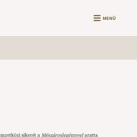
MENÜ
emzetközi sikerét a
Mészároslegénnyel
aratta