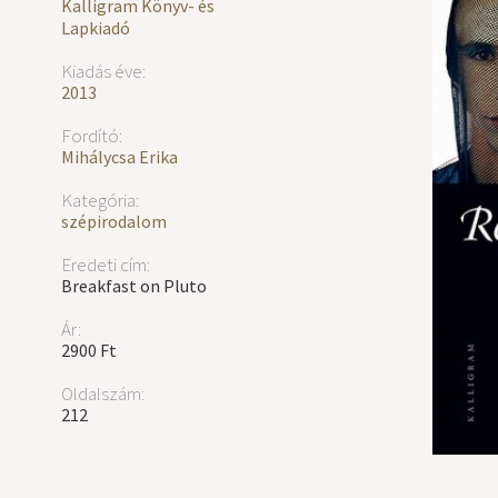
Kalligram Könyv- és
Lapkiadó
Kiadás éve:
2013
Fordító:
Mihálycsa Erika
Kategória:
szépirodalom
Eredeti cím:
Breakfast on Pluto
Ár:
2900 Ft
Oldalszám:
212