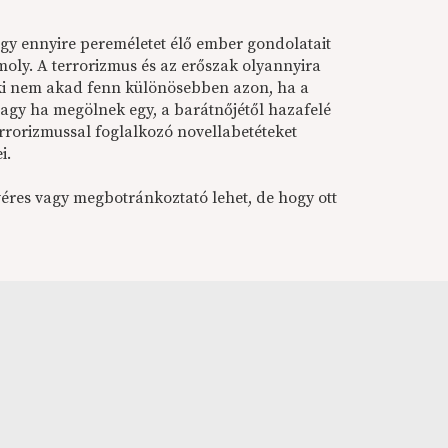
egy ennyire pereméletet élő ember gondolatait
omoly. A terrorizmus és az erőszak olyannyira
i nem akad fenn különösebben azon, ha a
agy ha megölnek egy, a barátnőjétől hazafelé
terrorizmussal foglalkozó novellabetéteket
i.
res vagy megbotránkoztató lehet, de hogy ott