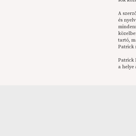
sok köz
A szerz
és nyelv
mindenn
közelbe
tartó, m
Patrick
Patrick
a helye 