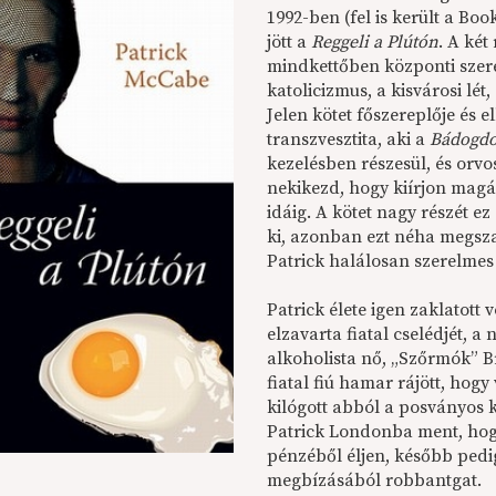
1992-ben (fel is került a Boo
jött a
Reggeli a Plútón
. A ké
mindkettőben központi szerep
katolicizmus, a kisvárosi lé
Jelen kötet főszereplője és e
transzvesztita, aki a
Bádogd
kezelésben részesül, és orvo
nekikezd, hogy kiírjon magá
idáig. A kötet nagy részét e
ki, azonban ezt néha megsza
Patrick halálosan szerelmes 
Patrick élete igen zaklatott v
elzavarta fiatal cselédjét, 
alkoholista nő, „Szőrmók” B
fiatal fiú hamar rájött, hog
kilógott abból a posványos k
Patrick Londonba ment, hogy
pénzéből éljen, később pedig
megbízásából robbantgat.