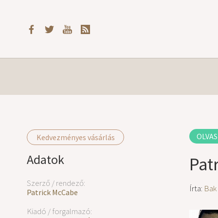
OLVAS
Kedvezményes vásárlás
Adatok
Pat
Szerző / rendező:
Írta:
Bak
Patrick McCabe
Kiadó / forgalmazó: