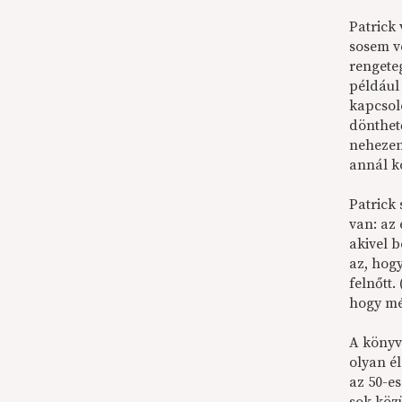
Patrick
sosem v
rengete
például
kapcsol
dönthető
nehezen
annál k
Patrick 
van: az 
akivel 
az, hog
felnőtt.
hogy mé
A könyv
olyan él
az 50-es