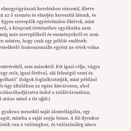
elmegyógyászati kezelésben részesül, illetve
t az ő szemén és elméjén keresztül látunk, és
 Egyes szereplők egyértelműen fiktívek, mint
zerű, a központi történethez egyáltalán nem
k, míg más szereplőkről és eseményekről ez nem
n szinten, hogy csak egy példát említsek:
 viselkedő homoszexuális egyént ne értek volna
stvéreitől, sem másoktól. Két igazi célja, vágya
y erős, igazi férfival, aki feleségül veszi és
golható” dolgok foglalkoztatják, mint például
és úgy általában az egész kisvároson, ahol
ilkolászóhadjáratra indul a szülővárosában,
utána mind a tíz ujját.)
ck gyakran menekül saját álomvilágába, egy
agát, mintha a saját anyja lenne. A fiú ilyenkor
közük van a valósághoz, és valószínűleg nincs