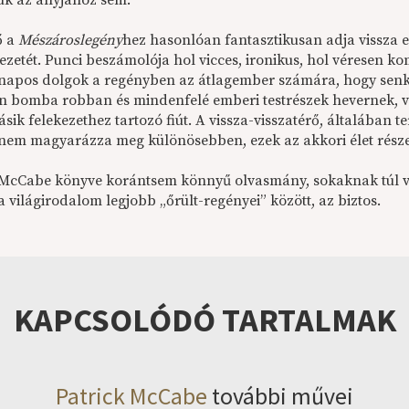
ük az anyjához sem.
ő a
Mészároslegény
hez hasonlóan fantasztikusan adja vissza 
ezetét. Punci beszámolója hol vicces, ironikus, hol véresen k
apos dolgok a regényben az átlagember számára, hogy senk
n bomba robban és mindenfelé emberi testrészek hevernek, v
ásik felekezethez tartozó fiút. A vissza-visszatérő, általában 
 nem magyarázza meg különösebben, ezek az akkori élet része
 McCabe könyve korántsem könnyű olvasmány, sokaknak túl vé
a világirodalom legjobb „őrült-regényei” között, az biztos.
KAPCSOLÓDÓ TARTALMAK
Patrick McCabe
további művei