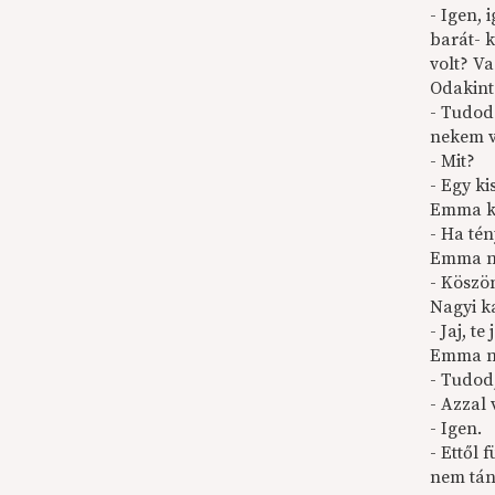
- Igen,
barát- 
volt? Va
Odakint 
- Tudod
nekem v
- Mit?
- Egy ki
Emma kiv
- Ha té
Emma ne
- Köszö
Nagyi k
- Jaj, t
Emma ne
- Tudod,
- Azzal 
- Igen.
- Ettől 
nem tán