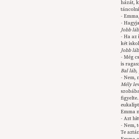
házát, k
táncolni
- Emma,
- Hagyj
Jobb láb
- Ha az 
két isko
Jobb láb,
- Még c
is ragas
Bal láb, 
- Nem, 
Mély lev
szobában
figyelte
eukalip
Emma nem
- Azt hi
- Nem, 
Te aztá