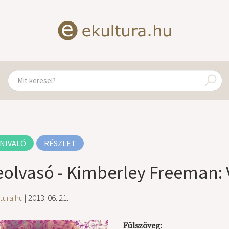
NIVALÓ
RÉSZLET
eolvasó - Kimberley Freeman: 
tura.hu
| 2013. 06. 21.
Fülszöveg: