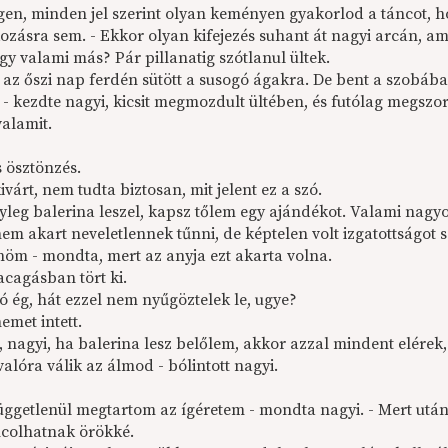
 igen, minden jel szerint olyan keményen gyakorlod a táncot,
kozásra sem. - Ekkor olyan kifejezés suhant át nagyi arcán, 
gy valami más? Pár pillanatig szótlanul ültek.
az őszi nap ferdén sütött a susogó ágakra. De bent a szobában
 - kezdte nagyi, kicsit megmozdult ültében, és futólag megszo
alamit.
s ösztönzés.
árt, nem tudta biztosan, mit jelent ez a szó.
nyleg balerina leszel, kapsz tőlem egy ajándékot. Valami nagy
m akart neveletlennek tűnni, de képtelen volt izgatottságot s
nöm - mondta, mert az anyja ezt akarta volna.
acagásban tört ki.
e jó ég, hát ezzel nem nyűgöztelek le, ugye?
met intett.
 nagyi, ha balerina lesz belőlem, akkor azzal min­dent elérek
valóra válik az álmod - bólintott nagyi.
függetlenül megtartom az ígéretem - mondta na­gyi. - Mert utá
colhatnak örökké.