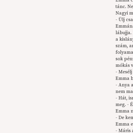
Emma cs
tánc. N
Nagyi m
- Ülj c
Emmának 
láb­ujja
a kis­lá
szám, a
folyama
sok pén
mókás v
- Mesélj
Emma bó
- Anya a
nem mar
- Hát, 
meg. - É
Emma ne
- De ke
Emma el
- Máris 