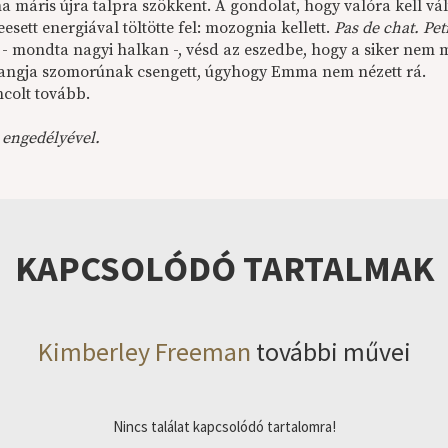
 máris újra talpra szökkent. A gondolat, hogy valóra kell vál
esett energiával töltötte fel: mozognia kellett.
Pas de chat. Peti
- mondta nagyi halkan -, vésd az eszedbe, hogy a siker nem 
angja szomorúnak csengett, úgyhogy Emma nem nézett rá.
ncolt tovább.
 engedélyével.
KAPCSOLÓDÓ TARTALMAK
Kimberley Freeman
további művei
Nincs találat kapcsolódó tartalomra!