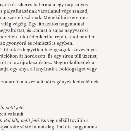
yörű és sikeres balerinája egy nap súlyos
tes pályafutásának váratlanul vége szakad,
mai szertefoszlanak. Menekülni szeretne a
 a világ végéig. Egy titokzatos nagymamai
gváltoztat, és Emmát a zajos nagyvárosi
smeretlen földi édenkertbe repíti, ahol minden
 az gyönyörű és rémisztő is egyben.
ét titkok és kegyetlen hazugságok szövevényes
ációkon át hordozott. És egy síron túli üzenet,
s erőt ad az újrakezdéshez. Megörökölhetőek a
hatja egy anya a lányának a boldogságot vagy
s romantika a vérbeli női regények kedvelőinek.
, petit jeté.
tt valamit!
 Bal láb, petit jeté.
És vég nélkül tovább a
napsütötte sávtól a másikig. Imádta nagymama