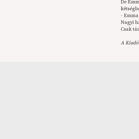
De Emma
kétségbe
- Emma 
Nagyi h
Csak tá
A Kiadó