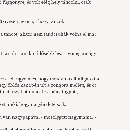
 függönyre, és volt elég hely táncolni, csak
 Szívesen nézem, ahogy táncol.
t a táncot, akkor nem tanácsolták volna el már
ort tanulni, amikor idősebb lesz. Te meg amúgy
rra lett figyelmes, hogy mindenki elhallgatott a
 egy öblös kanapén ült a zongora mellett, és őt
 fölött egy hatalmas festmény függött,
ett neki, hogy nagyinak tetszik.
tben van nagypapával - mosolygott nagymama. -