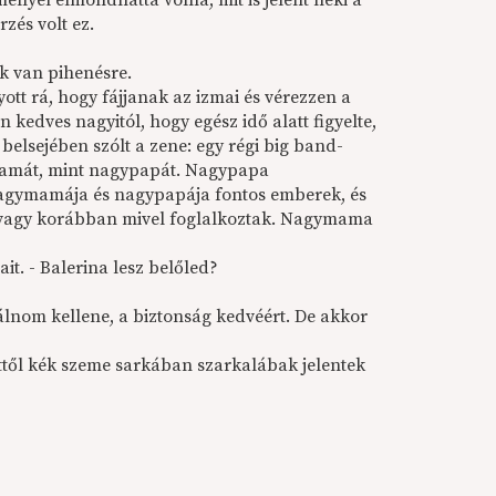
llyel elmondhatta volna, mit is jelent neki a
zés volt ez.
ük van pihenésre.
ott rá, hogy fájjanak az izmai és vérezzen a
n kedves nagyitól, hogy egész idő alatt figyelte,
z belsejében szólt a zene: egy régi big band-
mamát, mint nagypapát. Nagypapa
nagymamája és nagypapája fontos emberek, és
, vagy korábban mivel foglalkoztak. Nagymama
it. - Balerina lesz belőled?
nálnom kellene, a biztonság kedvéért. De akkor
ettől kék szeme sarkában szarkalábak jelentek