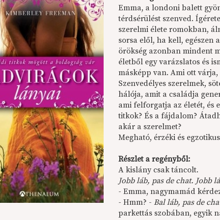
Emma, a londoni balett gyön
térdsérülést szenved. Ígére
szerelmi élete romokban, ál
sorsa elől, ha kell, egészen
örökség azonban mindent me
életből egy varázslatos és i
másképp van. Ami ott várja,
Szenvedélyes szerelmek, söt
hálója, amit a családja gener
ami felforgatja az életét, é
titkok? És a fájdalom? Átad
akár a szerelmet?
Megható, érzéki és egzotiku
Részlet a regényből:
A kislány csak táncolt.
Jobb láb, pas de chat. Jobb láb
- Emma, nagymamád kérdeze
- Hmm? -
Bal láb, pas de chat.
parkettás szobában, egyik 