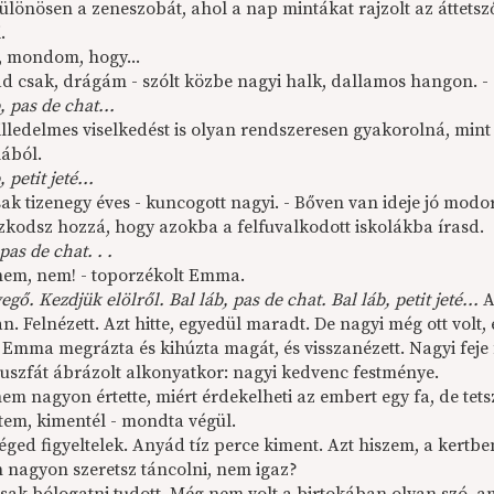
ülönösen a zeneszobát, ahol a nap mintákat rajzolt az áttetsző
.
 mondom, hogy...
ad csak, drágám - szólt közbe nagyi halk, dalla­mos hangon. -
, pas de chat...
illedelmes viselkedést is olyan rendszeresen gya­korolná, min
lából.
 petit jeté...
sak tizenegy éves - kuncogott nagyi. - Bőven van ideje jó mod
zkodsz hozzá, hogy azokba a felfuvalkodott iskolák­ba írasd.
pas de chat. . .
nem, nem! - toporzékolt Emma.
egő. Kezdjük elölről. Bal láb, pas de chat. Bal láb, petit jeté...
A
. Felnézett. Azt hitte, egyedül maradt. De nagyi még ott volt,
. Emma megrázta és kihúzta magát, és visszanézett. Nagyi feje
tusz­fát ábrázolt alkonyatkor: nagyi kedvenc festménye.
 nagyon értette, miért érdekelheti az embert egy fa, de tetsz
ttem, kimentél - mondta végül.
téged figyeltelek. Anyád tíz perce kiment. Azt hi­szem, a ker
n nagyon szeretsz táncolni, nem igaz?