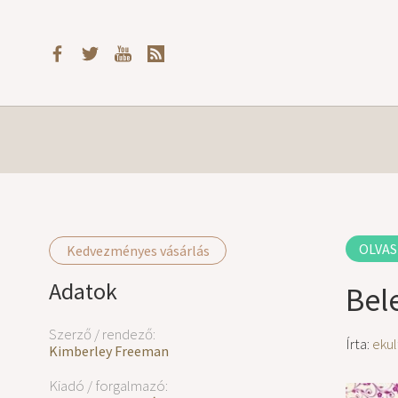
OLVAS
Kedvezményes vásárlás
Adatok
Bel
Szerző / rendező:
Írta:
ekul
Kimberley Freeman
Kiadó / forgalmazó: