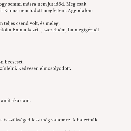
 hogy semmi másra nem jut időd. Még csak
amit Emma nem tudott megfejteni. Aggodalom
 teljes csend volt, és meleg.
rította Emma kezét -, szeretném, ha meg­ígérnél
on becseset.
zínlelni. Kedvesen elmosolyodott.
, amit akartam.
na is szükséged lesz még valamire. A baleri­nák