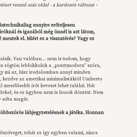
ténet vessző száz oldal - a kardozós változat –
stechnikailag ennyire erőteljesen
róknál és igazából még önnél is azt látom,
 mentek el. Miért ez a visszatérés? Vagy ez
 másik. Van valóban… nem is tudom, hogy
 én rögtön leblokkolok a „posztmodern” szóra,
y mi az, hisz irodalomban annyi minden
, kezdve az amerikai minimalistáktól Umberto
 mesélősebb írót keveset lehet találni. Hát
dekel, és ez ügyben nem is hozok döntést. Nem
gy adta magát.
többszörös lábjegyzetelésnek a játéka. Honnan
szöveget, tehát ez így egyben valami, nincs