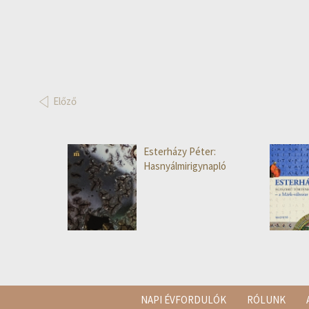
Előző
Esterházy Péter:
Hasnyálmirigynapló
NAPI ÉVFORDULÓK
RÓLUNK