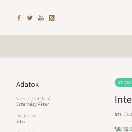
Adatok
OLVAS
Inte
Szerző / rendező:
Esterházy Péter
Írta:
Gal
Kiadás éve:
2013