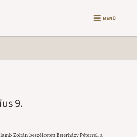
MENÜ
ius 9.
amb Zoltán beszélgetett Esterházy Péterrel, a