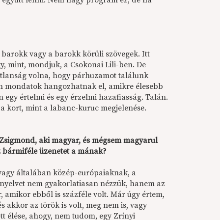
l együtt lenni. Nem nagy program ez, de ha
a barokk vagy a barokk körüli szövegek. Itt
y, mint, mondjuk, a Csokonai Lili-ben. De
atlanság volna, hogy párhuzamot találunk
yan mondatok hangozhatnak el, amikre élesebb
 egy értelmi és egy érzelmi hazafiasság. Talán.
t a kort, mint a labanc-kuruc megjelenése.
ra Zsigmond, aki magyar, és mégsem magyarul
z bármiféle üzenetet a mának?
vagy általában közép-európaiaknak, a
 nyelvet nem gyakorlatiasan nézzük, hanem az
, amikor ebből is százféle volt. Már úgy értem,
 és akkor az török is volt, meg nem is, vagy
tt élése, ahogy, nem tudom, egy Zrínyi