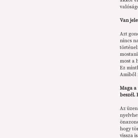
akkor e
valóság
Van jel
Azt gond
nincs n
történe
mostani
most a h
Ez minth
Amiből 
Maga a 
beszél.
Az üzen
nyelvhe
önazonos
hogy tör
vissza i