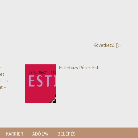
Következő
:
Esterházy Péter: Esti
et
l – a
t –
KARRIER
ADÓ 1%
BELÉPÉS