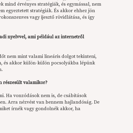
k mind érvényes stratégiák, és egymással, nem
m egyeztetett stratégiák. És akkor ehhez jön
konszenves vagy ijesztő rövidlátása, és így
adi nyelvvel, ami például az internetről
őt nem mint valami lineáris dolgot tekinteni,
n, és akkor külön-külön pocsolyákba lépünk
n.
 részesült valamikor?
mi. Ha vonzódások nem is, de csábítások
tően. Arra nézvést van bennem hajlandóság. De
 miket írnék vagy gondolnék akkor, ha