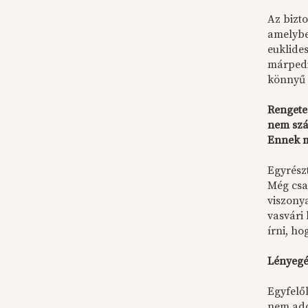
Az bizt
amelybe
euklide
márpedi
könnyű í
Rengete
nem szá
Ennek m
Egyrész
Még csa
viszony
vasvári
írni, ho
Lényegéb
Egyfelől
nem ado