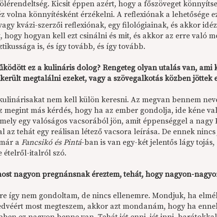
fölérendeltség. Kicsit éppen azért, hogy a főszöveget könnyít
éz volna könnyítésként érzékelni. A reflexiónak a lehetősége 
vagy kvázi-szerzői reflexiónak, egy filológiainak, és akkor id
k, hogy hogyan kell ezt csinálni és mit, és akkor az erre val
tikussága is, és így tovább, és így tovább.
ködött ez a kulináris dolog? Rengeteg olyan utalás van, ami 
került megtalálni ezeket, vagy a szövegalkotás közben jöttek e
kulinárisakat nem kell külön keresni. Az megvan bennem neve
z megint más kérdés, hogy ha az ember gondolja, ide kéne v
 amely egy valóságos vacsorából jön, amit éppenséggel a nagy 
l az tehát egy reálisan létező vacsora leírása. De ennek ninc
 már a
Fancsikó és Pintá
-ban is van egy-két jelentős lágy tojá
 ételről-italról szó.
most nagyon pregnánsnak éreztem, tehát, hogy nagyon-nagyon
rre így nem gondoltam, de nincs ellenemre. Mondjuk, ha elmél
edvéért most megteszem, akkor azt mondanám, hogy ha ennek 