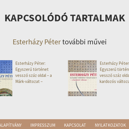
KAPCSOLÓDÓ TARTALMAK
Esterházy Péter
további művei
Esterházy Péter:
Esterházy Péter
Egyszerű történet
Egyszerű történ
vessző száz oldal – a
vessző száz olda
Márk-változat –
kardozós változa
ALAPÍTVÁNY
IMPRESSZUM
KAPCSOLAT
NYILATKOZATOK