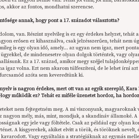
bben ez nagyon benne van. Tehát jót enni, jót inni, barátokka
os, akkor az fontos, mondhatni szerencse.
entősége annak, hogy pont a 17. századot választotta?
olom, van. Részint nyelvileg is ez egy érdekes helyzet, tehát 
agyon erősen ez kihasználva, csak jelzésszerűen, tehát nem úg
lmileg is egy olyan idő, amely… az ugyan nem igaz, mert pont
 ügyekkel, de mindenesetre olyan dolgok történtek, vagy ol
allásunk. Ez a 17. század, amikor megy széjjel tulajdonképpen
a igaz volna. Ezt nem akarom túlfeszíteni, de le lehet írni az
furcsamód azóta sem keveredtünk ki.
nyelv is nagyon érdekes, mert ott van az egyik szereplő, Ka
 Hogy működik ez? Tehát ez miféle üzenetet hordoz, ha hordo
eteket nem fejtegetném meg. A mi viszonyunk, magyaroknak 
z nagyon mély, más, mint, mondjuk, a skandináv államoké. A
ságnak egy jele vagy föltétele. Csak az például egy olyan kor
ténet. A kisgyerekek, akiket elvitt a török, és töröknek nevelt,
s kavarodott. Vagy egyáltalán a stratégiáknak az egymás melle