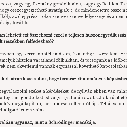
odott, vagy egy Pázmány gondolkodott, vagy egy Bethlen. Eze
hogy összeegyeztethető stratégiák-e, de mindenesetre össze ne
köly, az ő egyrészt rokonszenves szenvedélyessége és a nem ro
és így tovább.
n lehetett ezt összehozni ezzel a teljesen huszonegyedik száz
t részekben felfedezhető?
nyben egyszerre többféle idő van, és mindig is szerettem az id
melyik hirtelen váratlanul fölbukkan, és tocsogunk az időbe
yek nem okvetlenül vannak egymással követhető kapcsolatba
ehet bármi köze ahhoz, hogy természettudományos képzésben
egválaszolni ezeket a kérdéseket, de nyilván ebben van vala
a fogalmi gondolkodást vagy egyáltalán az absztrakciót ille
 nehéz megállapítani, mert nincsen ellenpróbája. Tehát vajon
zhallgató lettem volna.
valóan ugyanaz, mint a Schrödinger macskája.