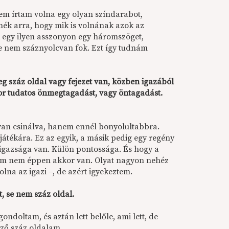
em írtam volna egy olyan színdarabot,
nék arra, hogy mik is volnának azok az
k egy ilyen asszonyon egy háromszöget,
ge nem száznyolcvan fok. Ezt így tudnám
g száz oldal vagy fejezet van, közben igazából
zor tudatos önmegtagadást, vagy öntagadást.
van csinálva, hanem ennél bonyolultabbra.
játékára. Ez az egyik, a másik pedig egy regény
 igazsága van. Külön pontossága. És hogy a
álam nem éppen akkor van. Olyat nagyon nehéz
lna az igazi –, de azért igyekeztem.
t, se nem száz oldal.
ondoltam, és aztán lett belőle, ami lett, de
sző száz oldalam.