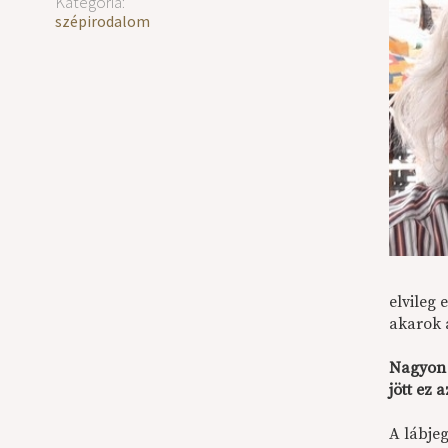
Kategória:
szépirodalom
elvileg
akarok a
Nagyon 
jött ez a
A lábje