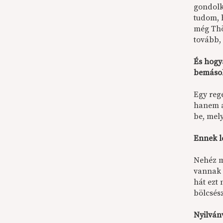
gondolk
tudom, 
még Thö
tovább, 
És hogya
bemásol
Egy regé
hanem a
be, mel
Ennek l
Nehéz m
vannak 
hát ezt
bölcsés
Nyilván