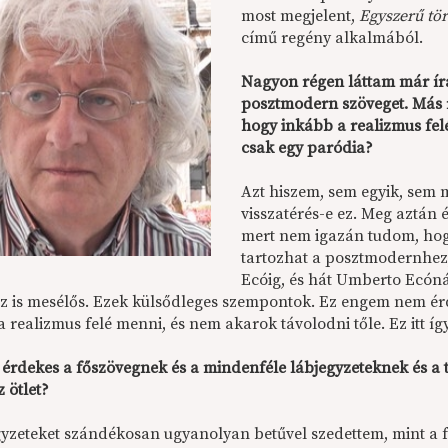
most megjelent,
Egyszerű tör
című regény alkalmából.
Nagyon régen láttam már írá
posztmodern szöveget. Más í
hogy inkább a realizmus felé
csak egy paródia?
Azt hiszem, sem egyik, sem
visszatérés-e ez. Meg aztán
mert nem igazán tudom, hog
tartozhat a posztmodernhez
Ecóig, és hát Umberto Ecónál
 ez is mesélős. Ezek külsődleges szempontok. Ez engem nem ér
 realizmus felé menni, és nem akarok távolodni tőle. Ez itt í
érdekes a főszövegnek és a mindenféle lábjegyzeteknek és a 
z ötlet?
gyzeteket szándékosan ugyanolyan betűvel szedettem, mint a fő