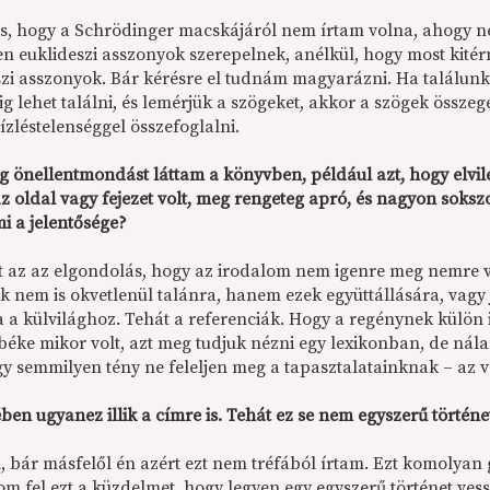
os, hogy a Schrödinger macskájáról nem írtam volna, ahogy n
n euklideszi asszonyok szerepelnek, anélkül, hogy most kitér
szi asszonyok. Bár kérésre el tudnám magyarázni. Ha találun
g lehet találni, és lemérjük a szögeket, akkor a szögek össze
zléstelenséggel összefoglalni.
g önellentmondást láttam a könyvben, például azt, hogy elvile
z oldal vagy fejezet volt, meg rengeteg apró, és nagyon soks
i a jelentősége?
t az az elgondolás, hogy az irodalom nem igenre meg nemre 
k nem is okvetlenül talánra, hanem ezek együttállására, vagy 
a a külvilághoz. Tehát a referenciák. Hogy a regénynek külön
 béke mikor volt, azt meg tudjuk nézni egy lexikonban, de n
gy semmilyen tény ne feleljen meg a tapasztalatainknak – az vo
en ugyanez illik a címre is. Tehát ez se nem egyszerű történe
, bár másfelől én azért ezt nem tréfából írtam. Ezt komolyan g
m fel ezt a küzdelmet, hogy legyen egy egyszerű történet ves