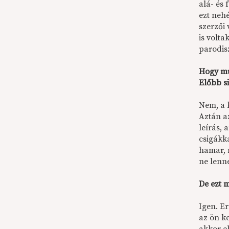
alá- és 
ezt neh
szerzői 
is volta
parodisz
Hogy mű
Előbb si
Nem, a 
Aztán a
leírás,
csigákka
hamar,
ne lenne
De ezt 
Igen. E
az ön k