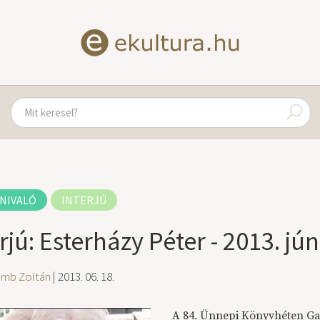
NIVALÓ
INTERJÚ
rjú: Esterházy Péter - 2013. jún
amb Zoltán
| 2013. 06. 18.
A 84. Ünnepi Könyvhéten Gal