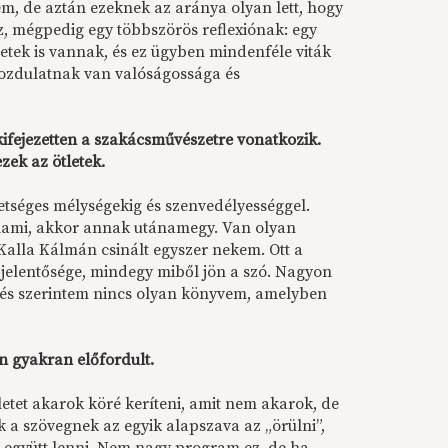
sem, de aztán ezeknek az aránya olyan lett, hogy
ez, mégpedig egy többszörös reflexiónak: egy
ézetek is vannak, és ez ügyben mindenféle viták
ó mozdulatnak van valóságossága és
kifejezetten a szakácsművészetre vonatkozik.
zek az ötletek.
tséges mélységekig és szenvedélyességgel.
alami, akkor annak utánamegy. Van olyan
Kalla Kálmán csinált egyszer nekem. Ott a
s jelentősége, mindegy miből jön a szó. Nagyon
s, és szerintem nincs olyan könyvem, amelyben
 gyakran előfordult.
etet akarok köré keríteni, amit nem akarok, de
a szövegnek az egyik alapszava az „örülni”,