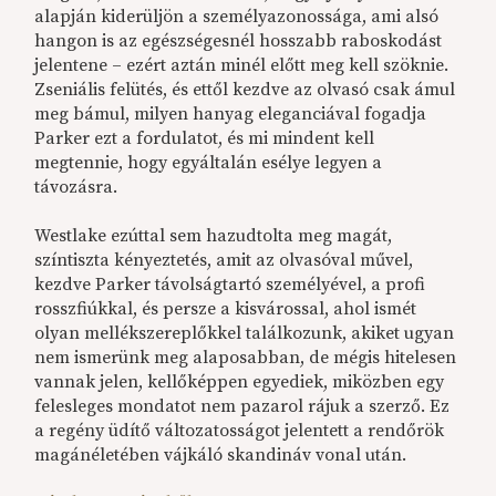
alapján kiderüljön a személyazonossága, ami alsó
hangon is az egészségesnél hosszabb raboskodást
jelentene – ezért aztán minél előtt meg kell szöknie.
Zseniális felütés, és ettől kezdve az olvasó csak ámul
meg bámul, milyen hanyag eleganciával fogadja
Parker ezt a fordulatot, és mi mindent kell
megtennie, hogy egyáltalán esélye legyen a
távozásra.
Westlake ezúttal sem hazudtolta meg magát,
színtiszta kényeztetés, amit az olvasóval művel,
kezdve Parker távolságtartó személyével, a profi
rosszfiúkkal, és persze a kisvárossal, ahol ismét
olyan mellékszereplőkkel találkozunk, akiket ugyan
nem ismerünk meg alaposabban, de mégis hitelesen
vannak jelen, kellőképpen egyediek, miközben egy
felesleges mondatot nem pazarol rájuk a szerző. Ez
a regény üdítő változatosságot jelentett a rendőrök
magánéletében vájkáló skandináv vonal után.