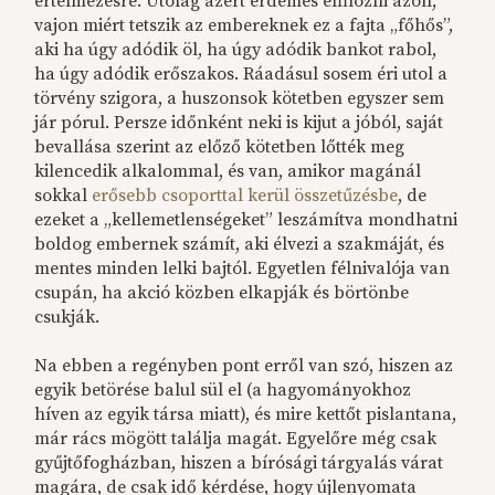
értelmezésre. Utólag azért érdemes elfilózni azon,
vajon miért tetszik az embereknek ez a fajta „főhős”,
aki ha úgy adódik öl, ha úgy adódik bankot rabol,
ha úgy adódik erőszakos. Ráadásul sosem éri utol a
törvény szigora, a huszonsok kötetben egyszer sem
jár pórul. Persze időnként neki is kijut a jóból, saját
bevallása szerint az előző kötetben lőtték meg
kilencedik alkalommal, és van, amikor magánál
sokkal
erősebb csoporttal kerül összetűzésbe
, de
ezeket a „kellemetlenségeket” leszámítva mondhatni
boldog embernek számít, aki élvezi a szakmáját, és
mentes minden lelki bajtól. Egyetlen félnivalója van
csupán, ha akció közben elkapják és börtönbe
csukják.
Na ebben a regényben pont erről van szó, hiszen az
egyik betörése balul sül el (a hagyományokhoz
híven az egyik társa miatt), és mire kettőt pislantana,
már rács mögött találja magát. Egyelőre még csak
gyűjtőfogházban, hiszen a bírósági tárgyalás várat
magára, de csak idő kérdése, hogy újlenyomata