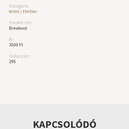
Kategória:
krimi / thriller
Eredeti cím:
Breakout
Ár:
3500 Ft
Oldalszám:
295
KAPCSOLÓDÓ