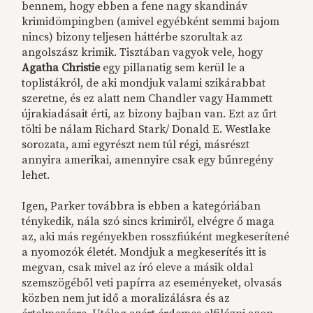
bennem, hogy ebben a fene nagy skandináv
krimidömpingben (amivel egyébként semmi bajom
nincs) bizony teljesen háttérbe szorultak az
angolszász krimik. Tisztában vagyok vele, hogy
Agatha Christie
egy pillanatig sem kerül le a
toplistákról, de aki mondjuk valami szikárabbat
szeretne, és ez alatt nem Chandler vagy Hammett
újrakiadásait érti, az bizony bajban van. Ezt az űrt
tölti be nálam Richard Stark/ Donald E. Westlake
sorozata, ami egyrészt nem túl régi, másrészt
annyira amerikai, amennyire csak egy bűnregény
lehet.
Igen, Parker továbbra is ebben a kategóriában
ténykedik, nála szó sincs krimiről, elvégre ő maga
az, aki más regényekben rosszfiúként megkeserítené
a nyomozók életét. Mondjuk a megkeserítés itt is
megvan, csak mivel az író eleve a másik oldal
szemszögéből veti papírra az eseményeket, olvasás
közben nem jut idő a moralizálásra és az