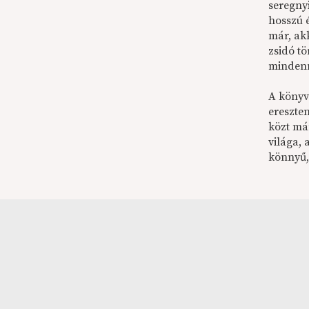
seregny
hosszú 
már, ak
zsidó t
mindenn
A könyv
ereszten
közt má
világa,
könnyű,