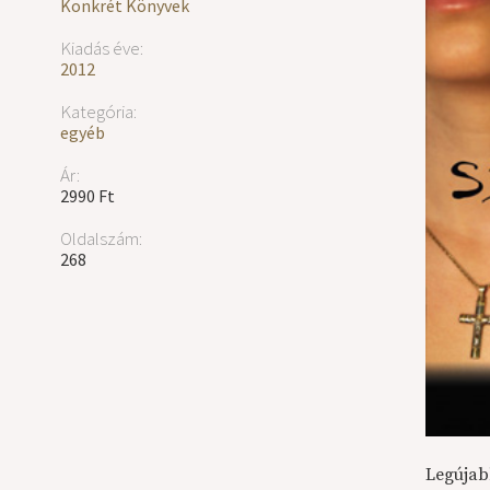
Konkrét Könyvek
Kiadás éve:
2012
Kategória:
egyéb
Ár:
2990 Ft
Oldalszám:
268
Legújab