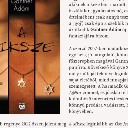
akiknek a keze lent maradt: a
tisztátalan, gyalázatos nő,
értelmében) csak annyit tes
a „gój”, csak épp a szebbik
árulkodik
Gantner Ádám
új
fantáziájára bízom.
A szerző 2007-ben mutatkoz
egy laza, jó hangulatú, kön
főszerepben magával Gantne
papírra. Következő könyve 
mely műfaját tekintve legink
saját életéből, mindennapjai
szemezgetett. A harmadik G
L@tor
címmel, és jócskán elt
különböző internetes társke
könnyű prédára vadászott, h
könyvében.
b regénye 2012 őszén jelent meg.
A siksze
leginkább az
Ősz J