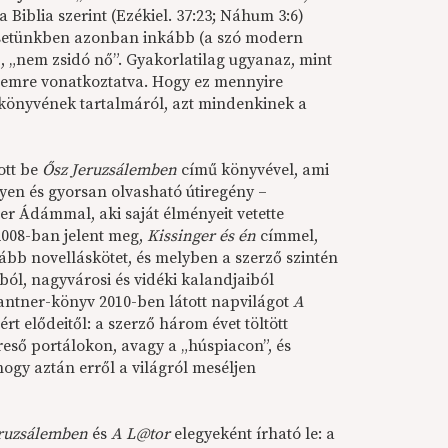
 Biblia szerint (Ezékiel. 37:23; Náhum 3:6)
 esetünkben azonban inkább (a szó modern
z, „nem zsidó nő”. Gyakorlatilag ugyanaz, mint
 nemre vonatkoztatva. Hogy ez mennyire
 könyvének tartalmáról, azt mindenkinek a
ott be
Ősz Jeruzsálemben
című könyvével, ami
nyen és gyorsan olvasható útiregény –
r Ádámmal, aki saját élményeit vetette
2008-ban jelent meg,
Kissinger és én
címmel,
ább novelláskötet, és melyben a szerző szintén
ból, nagyvárosi és vidéki kalandjaiból
antner-könyv 2010-ben látott napvilágot
A
ért elődeitől: a szerző három évet töltött
reső portálokon, avagy a „húspiacon”, és
ogy aztán erről a világról meséljen
eruzsálemben
és
A L@tor
elegyeként írható le: a