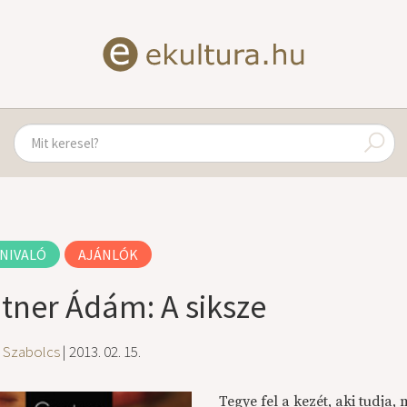
NIVALÓ
AJÁNLÓK
tner Ádám: A siksze
ó Szabolcs
| 2013. 02. 15.
Tegye fel a kezét, aki tudja