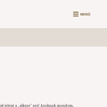
MENÜ
, mit jelent a „siksze” szó! Azoknak mondom,