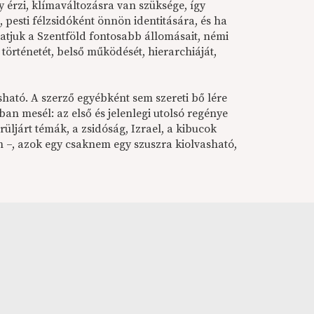
érzi, klímaváltozásra van szüksége, így
pesti félzsidóként önnön identitására, és ha
atjuk a Szentföld fontosabb állomásait, némi
örténetét, belső működését, hierarchiáját,
ható. A szerző egyébként sem szereti bő lére
an mesél: az első és jelenlegi utolsó regénye
örüljárt témák, a zsidóság, Izrael, a kibucok
em –, azok egy csaknem egy szuszra kiolvasható,