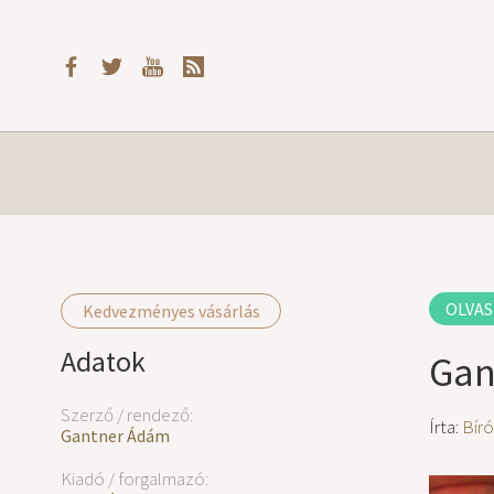
OLVAS
Kedvezményes vásárlás
Adatok
Gan
Szerző / rendező:
Írta:
Bír
Gantner Ádám
Kiadó / forgalmazó: