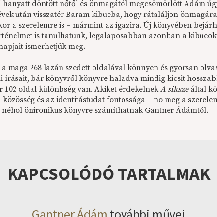
i hanyatt döntött nőtől és önmagától megcsömörlött Ádám úgy 
évek után visszatér Baram kibucba, hogy rátaláljon önmagára, 
kor a szerelemre is – mármint az igazira. Új könyvében bejárh
örténelmet is tanulhatunk, legalaposabban azonban a kibucok t
apjait ismerhetjük meg.
 a maga 268 lazán szedett oldalával könnyen és gyorsan olvas
i írásait, bár könyvről könyvre haladva mindig kicsit hosszabb
r 102 oldal különbség van. Akiket érdekelnek
A siksze
által k
 a közösség és az identitástudat fontossága – no meg a szerel
 néhol önironikus könyvre számíthatnak Gantner Ádámtól.
KAPCSOLÓDÓ TARTALMAK
Gantner Ádám
további művei