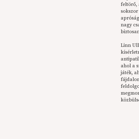
feltörő
sokszor
apróságo
nagy cs
biztosa
Linn Ul
kísérlet
antipat
ahol a 
játék, 
fájdalo
feldolgo
megmond
közbüls