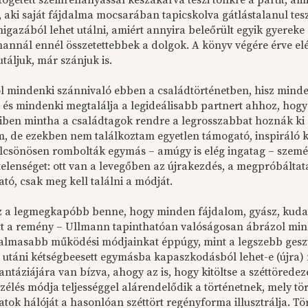
tögetett szemrehányással készakarva teszi tönkre a partit, ami
l, aki saját fájdalma mocsarában tapicskolva gátlástalanul te
nigazából lehet utálni, amiért annyira beleőrült egyik gyereke 
annál ennél összetettebbek a dolgok. A könyv végére érve elén
táljuk, már szánjuk is.
l mindenki szánnivaló ebben a családtörténetben, hisz mindenk
– és mindenki megtalálja a legideálisabb partnert ahhoz, ho
iben mintha a családtagok rendre a legrosszabbat hoznák ki
m, de ezekben nem találkoztam egyetlen támogató, inspiráló 
ölcsönösen rombolták egymás – amúgy is elég ingatag – szemé
elenséget: ott van a levegőben az újrakezdés, a megpróbáltat
ató, csak meg kell találni a módját.
z a legmegkapóbb benne, hogy minden fájdalom, gyász, kudar
tt a remény – Ullmann tapinthatóan valóságosan ábrázol mink
almasabb működési módjainkat éppúgy, mint a legszebb geszt
 utáni kétségbeesett egymásba kapaszkodásból lehet-e (újra)
antáziájára van bízva, ahogy az is, hogy kitöltse a széttörede
zélés módja teljességgel alárendelődik a történetnek, mely tör
tok hálóját a hasonlóan széttört regényforma illusztrálja. Tö