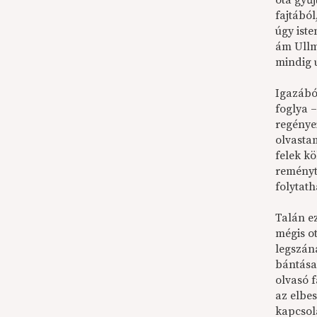
óta gyűj
fajtábó
úgy iste
ám Ullm
mindig u
Igazábó
foglya 
regénye
olvasta
felek k
reményt
folytath
Talán e
mégis o
legszán
bántása
olvasó f
az elbes
kapcsola