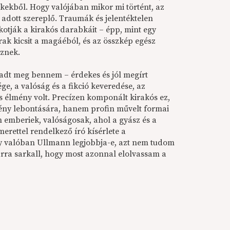
ékekből. Hogy valójában mikor mi történt, az
dott szereplő. Traumák és jelentéktelen
lkotják a kirakós darabkáit – épp, mint egy
ak kicsit a magáéból, és az összkép egész
eznek.
dt meg bennem – érdekes és jól megírt
ge, a valóság és a fikció keveredése, az
 élmény volt. Precízen komponált kirakós ez,
ény lebontására, hanem profin művelt formai
 emberiek, valóságosak, ahol a gyász és a
rettel rendelkező író kísérlete a
gény valóban Ullmann legjobbja-e, azt nem tudom
rra sarkall, hogy most azonnal elolvassam a