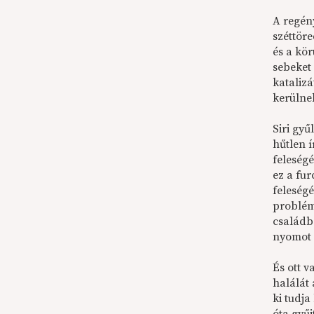
A regén
széttör
és a kör
sebeket 
katalizá
kerülne
Siri gyű
hűtlen í
feleség
ez a fur
feleségé
problém
családb
nyomot 
És ott v
halálát 
ki tudj