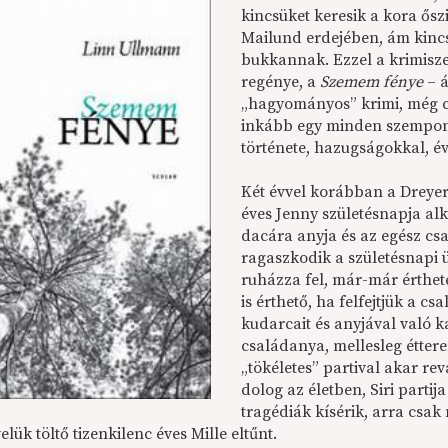
kincsüket keresik a kora ősz
Mailund erdejében, ám kincs h
bukkannak. Ezzel a krimisze
regénye, a
Szemem fénye
– á
„hagyományos” krimi, még cs
inkább egy minden szempont
története, hazugságokkal, évt
Két évvel korábban a Dreyer 
éves Jenny születésnapja alk
dacára anyja és az egész cs
ragaszkodik a születésnapi 
ruházza fel, már-már érthet
is érthető, ha felfejtjük a csa
kudarcait és anyjával való 
családanya, mellesleg éttere
„tökéletes” partival akar re
dolog az életben, Siri partij
tragédiák kísérik, arra csak
elük töltő tizenkilenc éves Mille eltűnt.