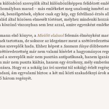
, a különböző szereplők által különbözőképpen felidézett eml
 homályban marad – más emlékeket meg unalomig ismétel az a
k, beszélgetések, olykor csak egy kép, egy felvillanó érzés a
alád által közösen elmesélt történet, melyhez mindenki hozzár
n köszönő viszonyban sem lesz azzal, amire egyenként emlék
lmann első könyve, a
Mielőtt elalszol
felemás élményként mara
nek tartottam, de sokszor az idegeimre ment a széttöredezettsé
ikus szereplők hada. Ehhez képest a
Szemem fénye
döbbenetes
széttöredezettség már nem valami kísérlet a hagyományos reg
ahol a szereplők már nem pusztán antipatikusak, hanem igazán
m már nem puszta kiáltás, hanem egy érzékeny, mély emberisme
zásra. Hogy ez a sokáig (az író szerint túl sokáig) érlelt re
ani, ám egyvalami biztos: a két mű közti szakadéknyi árok a
ő három regényét.