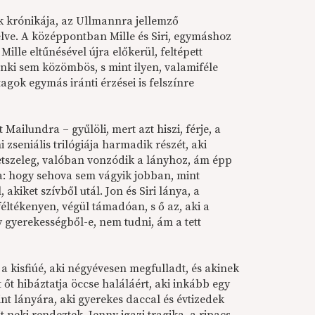
ak krónikája, az Ullmannra jellemző
élve. A középpontban Mille és Siri, egymáshoz
ille eltűnésével újra előkerül, feltépett
enki sem közömbös, s mint ilyen, valamiféle
agok egymás iránti érzései is felszínre
et Mailundra – gyűlöli, mert azt hiszi, férje, a
 zseniális trilógiája harmadik részét, aki
etszeleg, valóban vonzódik a lányhoz, ám épp
ata: hogy sehova sem vágyik jobban, mint
akiket szívből utál. Jon és Siri lánya, a
éltékenyen, végül támadóan, s ő az, aki a
 gyerekességből-e, nem tudni, ám a tett
, a kisfiúé, aki négyévesen megfulladt, és akinek
 őt hibáztatja öccse haláláért, aki inkább egy
t lányára, aki gyerekes daccal és évtizedek