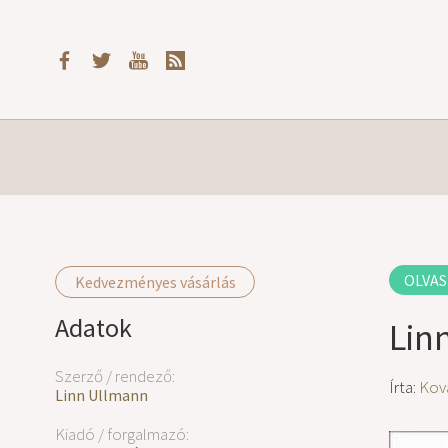
OLVAS
Kedvezményes vásárlás
Adatok
Lin
Szerző / rendező:
Írta:
Kov
Linn Ullmann
Kiadó / forgalmazó: