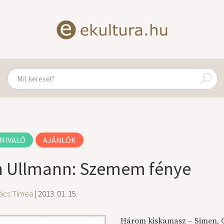
NIVALÓ
AJÁNLÓK
n Ullmann: Szemem fénye
ács Tímea
| 2013. 01. 15.
Három kiskamasz – Simen, Gu