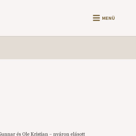
MENÜ
nnar és Ole Kristian – nyáron elásott