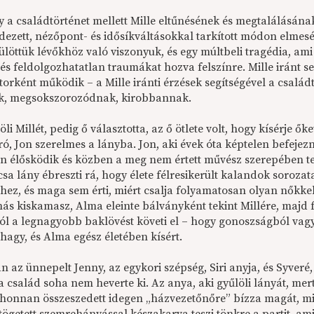
y a családtörténet mellett Mille eltűnésének és megtalálásán
edezett, nézőpont- és idősíkváltásokkal tarkított módon elmes
ülöttük lévőkhöz való viszonyuk, és egy múltbeli tragédia, ami M
és feldolgozhatatlan traumákat hozva felszínre. Mille iránt s
torként működik – a Mille iránti érzések segítségével a családt
k, megsokszorozódnak, kirobbannak.
löli Millét, pedig ő választotta, az ő ötlete volt, hogy kísérje ők
ró, Jon szerelmes a lányba. Jon, aki évek óta képtelen befejezni
én élősködik és közben a meg nem értett művész szerepében t
csa lány ébreszti rá, hogy élete félresikerült kalandok soroz
hez, és maga sem érti, miért csalja folyamatosan olyan nőkkel, 
ás kiskamasz, Alma eleinte bálványként tekint Millére, majd f
ól a legnagyobb baklövést követi el – hogy gonoszságból vagy
hagy, és Alma egész életében kísért.
an az ünnepelt Jenny, az egykori szépség, Siri anyja, és Syveré
a család soha nem heverte ki. Az anya, aki gyűlöli lányát, mert
a honnan összeszedett idegen „házvezetőnőre” bízza magát, min