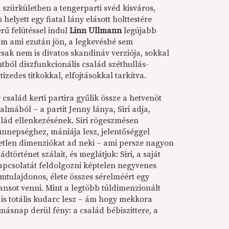
i szürkületben a tengerparti svéd kisváros,
elyett egy fiatal lány elásott holttestére
rű felütéssel indul
Linn Ullmann
legújabb
m ami ezután jön, a legkevésbé sem
ak nem is divatos skandináv verziója, sokkal
ból diszfunkcionális család széthullás-
izedes titkokkal, elfojtásokkal tarkítva.
család kerti partira gyűlik össze a hetvenöt
almából – a partit Jenny lánya, Siri adja,
alád ellenkezésének. Siri rögeszmésen
ünnepséghez, mániája lesz, jelentőséggel
etlen dimenziókat ad neki – ami persze nagyon
ládtörténet szálait, és meglátjuk: Siri, a saját
kapcsolatát feldolgozni képtelen negyvenes
mtulajdonos, élete összes sérelméért egy
vansot venni. Mint a legtöbb túldimenzionált
a is totális kudarc lesz – ám hogy mekkora
 másnap derül fény: a család bébiszittere, a