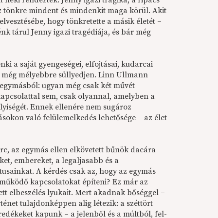
t neki rendeztek. Jenny igazi tragika, a ripacs
sz tönkre mindent és mindenkit maga körül. Akit
elvesztésébe, hogy tönkretette a másik életét –
k tárul Jenny igazi tragédiája, és bár még
i a saját gyengeségei, elfojtásai, kudarcai
gy még mélyebbre süllyedjen. Linn Ullmann
 egymásból: ugyan még csak két művét
kapcsolattal sem, csak olyannal, amelyben a
lyiségét. Ennek ellenére nem sugároz
ásokon való felülemelkedés lehetősége – az élet
c, az egymás ellen elkövetett bűnök dacára
et, embereket, a legaljasabb és a
usainkat. A kérdés csak az, hogy az egymás
 működő kapcsolatokat építeni? Ez már az
zett elbeszélés lyukait. Mert akadnak bőséggel –
ténet tulajdonképpen alig létezik: a széttört
redékeket kapunk – a jelenből és a múltból, fel-