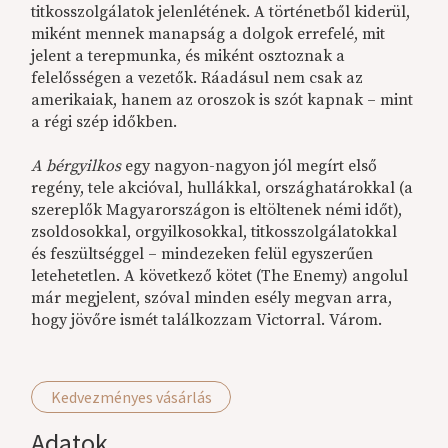
titkosszolgálatok jelenlétének. A történetből kiderül,
miként mennek manapság a dolgok errefelé, mit
jelent a terepmunka, és miként osztoznak a
felelősségen a vezetők. Ráadásul nem csak az
amerikaiak, hanem az oroszok is szót kapnak – mint
a régi szép időkben.
A bérgyilkos
egy nagyon-nagyon jól megírt első
regény, tele akcióval, hullákkal, országhatárokkal (a
szereplők Magyarországon is eltöltenek némi időt),
zsoldosokkal, orgyilkosokkal, titkosszolgálatokkal
és feszültséggel – mindezeken felül egyszerűen
letehetetlen. A következő kötet (The Enemy) angolul
már megjelent, szóval minden esély megvan arra,
hogy jövőre ismét találkozzam Victorral. Várom.
Kedvezményes vásárlás
Adatok