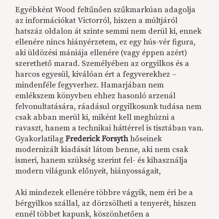
Egyébként Wood feltűnően szűkmarkúan adagolja
az információkat Victorról, hiszen a múltjáról
hatszáz oldalon át szinte semmi nem derül ki, ennek
ellenére nincs hiányérzetem, ez egy hús-vér figura,
aki üldözési mániája ellenére (vagy éppen azért)
szerethető marad. Személyében az orgyilkos és a
harcos egyesül, kiválóan ért a fegyverekhez –
mindenféle fegyverhez. Hamarjában nem
emlékszem könyvben ehhez hasonló arzenál
felvonultatására, ráadásul orgyilkosunk tudása nem
csak abban merül ki, miként kell meghúzni a
ravaszt, hanem a technikai háttérrel is tisztában van.
Gyakorlatilag
Frederick Forsyth
hőseinek
modernizált kiadását látom benne, aki nem csak
ismeri, hanem szükség szerint fel- és kihasználja
modern világunk előnyeit, hiányosságait,
Aki mindezek ellenére többre vágyik, nem éri be a
bérgyilkos szállal, az dörzsölheti a tenyerét, hiszen
ennél többet kapunk, köszönhetően a