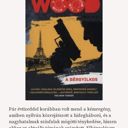
Pár évtizeddel korábban volt menő a kémregény,
amiben nyilván közrejátszott a hidegháború, és a
nagyhatalmak színfalak mögötti ténykedése, hiszen
akkor ez aktuális témának számított. Elképzelésem