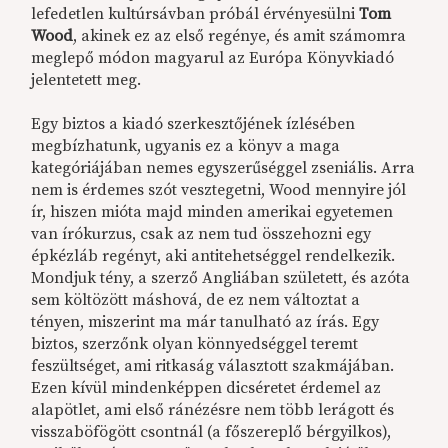
lefedetlen kultúrsávban próbál érvényesülni
Tom
Wood
, akinek ez az első regénye, és amit számomra
meglepő módon magyarul az Európa Könyvkiadó
jelentetett meg.
Egy biztos a kiadó szerkesztőjének ízlésében
megbízhatunk, ugyanis ez a könyv a maga
kategóriájában nemes egyszerűséggel zseniális. Arra
nem is érdemes szót vesztegetni, Wood mennyire jól
ír, hiszen mióta majd minden amerikai egyetemen
van írókurzus, csak az nem tud összehozni egy
épkézláb regényt, aki antitehetséggel rendelkezik.
Mondjuk tény, a szerző Angliában született, és azóta
sem költözött máshová, de ez nem változtat a
tényen, miszerint ma már tanulható az írás. Egy
biztos, szerzőnk olyan könnyedséggel teremt
feszültséget, ami ritkaság választott szakmájában.
Ezen kívül mindenképpen dicséretet érdemel az
alapötlet, ami első ránézésre nem több lerágott és
visszaböfögött csontnál (a főszereplő bérgyilkos),