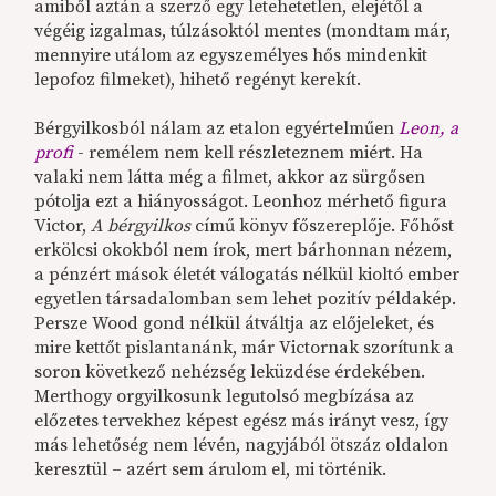
amiből aztán a szerző egy letehetetlen, elejétől a
végéig izgalmas, túlzásoktól mentes (mondtam már,
mennyire utálom az egyszemélyes hős mindenkit
lepofoz filmeket), hihető regényt kerekít.
Bérgyilkosból nálam az etalon egyértelműen
Leon, a
profi
- remélem nem kell részleteznem miért. Ha
valaki nem látta még a filmet, akkor az sürgősen
pótolja ezt a hiányosságot. Leonhoz mérhető figura
Victor,
A bérgyilkos
című könyv főszereplője. Főhőst
erkölcsi okokból nem írok, mert bárhonnan nézem,
a pénzért mások életét válogatás nélkül kioltó ember
egyetlen társadalomban sem lehet pozitív példakép.
Persze Wood gond nélkül átváltja az előjeleket, és
mire kettőt pislantanánk, már Victornak szorítunk a
soron következő nehézség leküzdése érdekében.
Merthogy orgyilkosunk legutolsó megbízása az
előzetes tervekhez képest egész más irányt vesz, így
más lehetőség nem lévén, nagyjából ötszáz oldalon
keresztül – azért sem árulom el, mi történik.