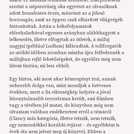
szerint a népszerűség oka egyrészt az olvasóknak
adott bennfentes érzés, másrészt az a jóleső
borzongás, amit az éppen csak elhárított világvégék
biztosítottak. Aztán a békefolyamatok
előrehaladtával egyenes arányban alábbhagyott a
lelkesedés, illetve elfogytak az ötletek, a műfaj
nagyjai (például Ludlum) kifáradtak. A tollforgatók
az utóbbi időben azonban mintha újra felfedeznék a
műfajban rejlő lehetőségeket, de egyelőre még nem
látom tisztán, mi lesz ebből.
Egy biztos, aki most akar kémregényt írni, annak
nehezebb dolga van, mint mondjuk a hetvenes
években, mert a fix ellenségkép helyére a jóval
bizonytalanabb terrorizmus került, ami filmben
vagy a tévében jól mutat, de könyvben még nem
olvastam valóban emlékezetest erről a témáról
(Clancy más kategória, illetve tetszik, nem tetszik,
egy nemzedékkel korábbi évjárat – és egyébként is
évek óta nem jelent meg új könyve). Ebben a