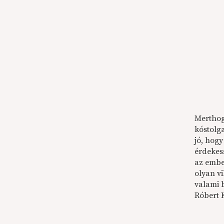
Merthog
kóstolg
jó, hog
érdekes
az embe
olyan v
valami 
Róbert 