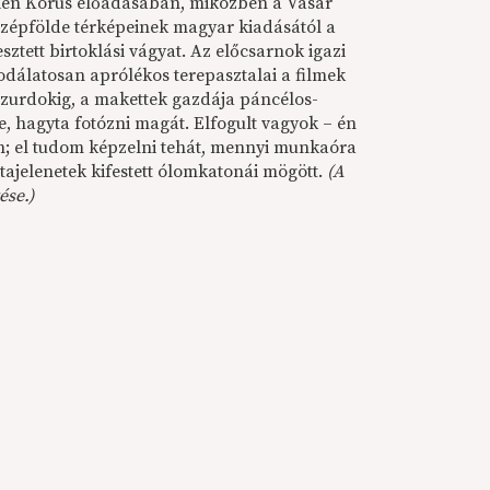
lkien Kórus előadásában, miközben a Vásár
Középfölde térképeinek magyar kiadásától a
sztett birtoklási vágyat. Az előcsarnok igazi
sodálatosan aprólékos terepasztalai a filmek
-szurdokig, a makettek gazdája páncélos-
e, hagyta fotózni magát. Elfogult vagyok – én
; el tudom képzelni tehát, mennyi munkaóra
tajelenetek kifestett ólomkatonái mögött.
(A
ése.)