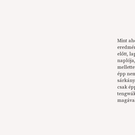
Mint aho
eredmén
előtt, l
naplója,
mellette
épp nem
sárkányt
csak ép
tengwák
magával