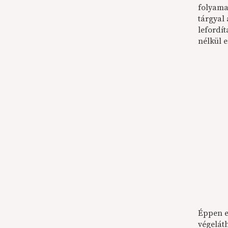
folyama
tárgyal 
lefordít
nélkül 
Éppen el
végelát