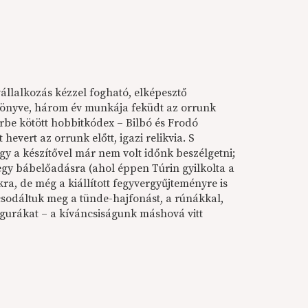
vállalkozás kézzel fogható, elképesztő
 Könyve, három év munkája feküdt az orrunk
őrbe kötött hobbitkódex – Bilbó és Frodó
evert az orrunk előtt, igazi relikvia. S
ogy a készítővel már nem volt időnk beszélgetni;
egy bábelőadásra (ahol éppen Túrin gyilkolta a
kra, de még a kiállított fegyvergyűjteményre is
csodáltuk meg a tünde-hajfonást, a rúnákkal,
igurákat – a kíváncsiságunk máshová vitt