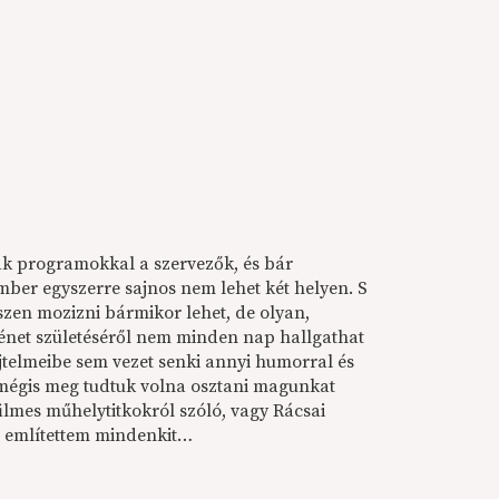
ák programokkal a szervezők, és bár
mber egyszerre sajnos nem lehet két helyen. S
szen mozizni bármikor lehet, de olyan,
rténet születéséről nem minden nap hallgathat
ejtelmeibe sem vezet senki annyi humorral és
 mégis meg tudtuk volna osztani magunkat
ilmes műhelytitkokról szóló, vagy Rácsai
s említettem mindenkit…