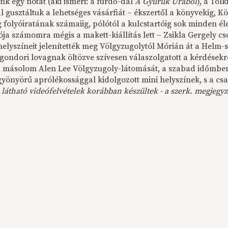
nk egy nótát (aki ismeri: a fürdő-dal
A Gyűrűk Urából
), a To
ál gusztáltuk a lehetséges vásárfiát – ékszertől a könyvekig, 
 folyóiratának számaiig, pólótól a kulcstartóig sok minden éle
ója számomra mégis a makett-kiállítás lett – Zsikla Gergely c
helyszíneit jelenítették meg Völgyzugolytól Mórián át a Helm
 gondori lovagnak öltözve szívesen válaszolgatott a kérdésekr
a másolom Alen Lee Völgyzugoly-látomását, a szabad időmben
gyönyörű aprólékossággal kidolgozott mini helyszínek, s a csa
látható videófelvételek korábban készültek - a szerk. megjegyz