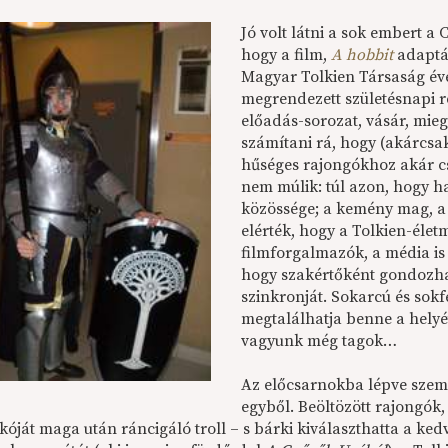
Jó volt látni a sok embert a
hogy a film,
A hobbit
adaptác
Magyar Tolkien Társaság év
megrendezett születésnapi r
előadás-sorozat, vásár, mieg
számítani rá, hogy (akárcs
hűséges rajongókhoz akár cs
nem múlik: túl azon, hogy 
közössége; a kemény mag, a
elérték, hogy a Tolkien-élet
filmforgalmazók, a média is
hogy szakértőként gondozha
szinkronját. Sokarcú és sokf
megtalálhatja benne a hely
vagyunk még tagok…
Az előcsarnokba lépve szem
egyből. Beöltözött rajongók,
óját maga után ráncigáló troll – s bárki kiválaszthatta a kedv