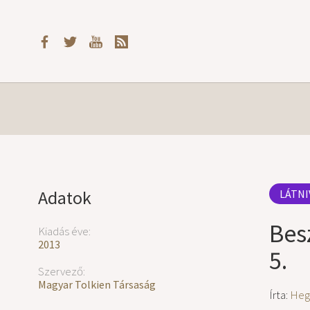
Adatok
LÁTNI
Bes
Kiadás éve:
2013
5.
Szervező:
Magyar Tolkien Társaság
Írta:
Heg