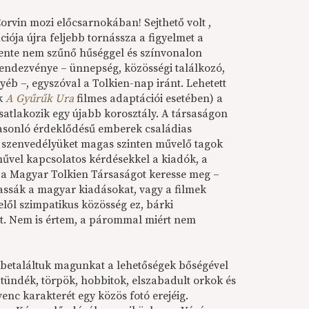
 Corvin mozi előcsarnokában! Sejthető volt ,
iója újra feljebb tornássza a figyelmet a
ente nem szűnő hűséggel és színvonalon
endezvénye – ünnepség, közösségi találkozó,
yéb –, egyszóval a Tolkien-nap iránt. Lehetett
ak
A Gyűrűk Ura
filmes adaptációi esetében) a
atlakozik egy újabb korosztály. A társaságon
hasonló érdeklődésű emberek családias
 szenvedélyüket magas szinten művelő tagok
művel kapcsolatos kérdésekkel a kiadók, a
 a Magyar Tolkien Társaságot keresse meg –
ssák a magyar kiadásokat, vagy a filmek
elől szimpatikus közösség ez, bárki
ét. Nem is értem, a párommal miért nem
betaláltuk magunkat a lehetőségek bőségével
 tündék, törpök, hobbitok, elszabadult orkok és
enc karakterét egy közös fotó erejéig.