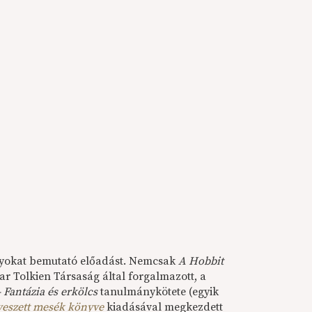
ányokat bemutató előadást. Nemcsak
A Hobbit
ar Tolkien Társaság által forgalmazott, a
– Fantázia és erkölcs
tanulmánykötete (egyik
veszett mesék könyve
kiadásával megkezdett