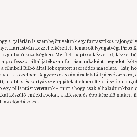
gy a galérián is szembejött velünk egy fantasztikus rajongói 
ye. Hári István kézzel elkészített-lemásolt Nyugatvégi Piros
apozgatható közelségben. Merített papírra kézzel írt, kézzel b
 a professzor által játékosan forrásmunkaként megadott kötet h
 a filmbeli Bilbó által lobogtatott szerződés másolata - kár, h
 volt a közelben. A gyerekek számára kitalált játszósarokra, 
), a táblás és kártyás szerepjátékot elmerülten játszó rajongó
p egy pillantást vetettünk – mint ahogy csak elhaladtunkban 
kal készülő emléklapokat, a kifestett és épp készülő makett-f
: az előadásokra.