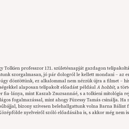
y Tolkien professzor 121. születésnapját gazdagon telipakolt
atunk szorgalmasan, jó pár dologról le kellett mondani – az e
y úgy döntöttünk, ez alkalommal nem nézzük újra a filmet – hi
ségekkel alaposan telipakolt előadást például
A hobbit
, a tö
r fia-lánya, mint Kaszab Zsuzsannáé, s a tolkieni mitológia r
ilágos fogalmazással, mint ahogy Füzessy Tamás csinálja. Ha
bűbájjal, bizony szívesen belehallgattunk volna Barna Bálint f
Középfölde nyelveiről szóló előadásába is, s akkor még nem i