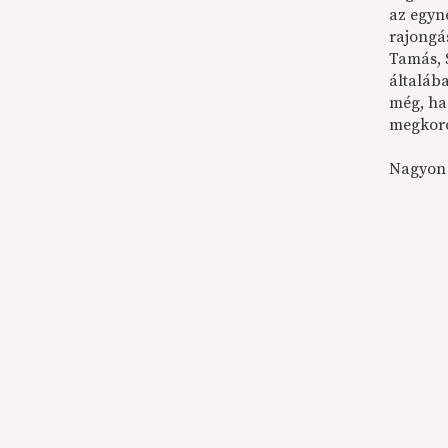
az egyn
rajongá
Tamás, 
általáb
még, ha
megkor
Nagyon 