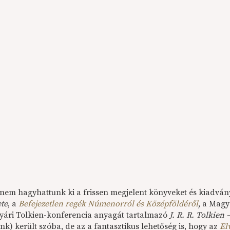
 nem hagyhattunk ki a frissen megjelent könyveket és kiadv
te
, a
Befejezetlen regék Númenorról és Középföldéről
, a Magy
nyári Tolkien-konferencia anyagát tartalmazó
J. R. R. Tolkien 
nk) került szóba, de az a fantasztikus lehetőség is, hogy az
El