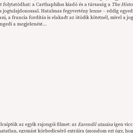
t folytatódhat: a Carthaphilus kiadó és a társaság a
The Histo
a jogtulajdonossal. Hatalmas fegyvertény lenne – eddig egyedü
ani, a francia fordítás is elakadt az ötödik kötetnél, mivel a
engedi a megjelenést…
csíptük az egyik rajongói filmet: az
Earendil utazása
igen vicc
hatatlan, egymást körbedicsérő extráira (mondom ezt úgy, ho