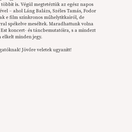
többit is. Végül megtetéztük az egész napos
ével – ahol Láng Balázs, Széles Tamás, Fodor
k e film szinkronos műhelytitkairól, de
rral spékelve meséltek. Maradhattunk volna
 Est koncert- és táncbemutatóira, s a mindezt
elkelt minden jegy.
atóknak! Jövőre veletek ugyanitt!