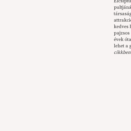
Elcsíptü
pultján
társaság
attrakci
kedves 
pajzsos
évek ót
lehet a 
cikkben 