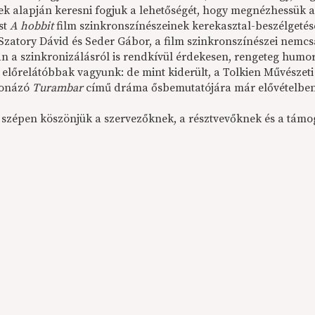
ek alapján keresni fogjuk a lehetőségét, hogy megnézhessük a 
st
A hobbit
film szinkronszínészeinek kerekasztal-beszélgetés
Szatory Dávid és Seder Gábor, a film szinkronszínészei nemcsa
an a szinkronizálásról is rendkívül érdekesen, rengeteg humo
 előrelátóbbak vagyunk: de mint kiderült, a Tolkien Művészeti
onázó
Turambar
című dráma ősbemutatójára már elővételben 
szépen köszönjük a szervezőknek, a résztvevőknek és a támog