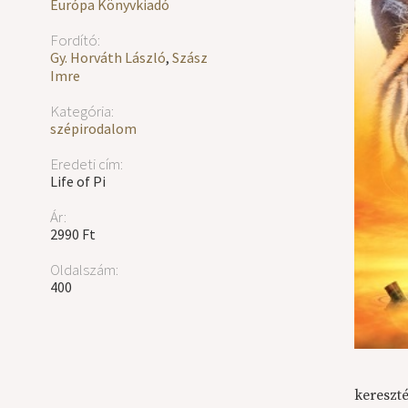
Európa Könyvkiadó
Fordító:
Gy. Horváth László
,
Szász
Imre
Kategória:
szépirodalom
Eredeti cím:
Life of Pi
Ár:
2990 Ft
Oldalszám:
400
kereszt