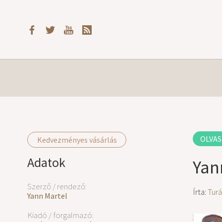
OLVAS
Kedvezményes vásárlás
Adatok
Yann
Szerző / rendező:
Írta:
Turá
Yann Martel
Kiadó / forgalmazó: