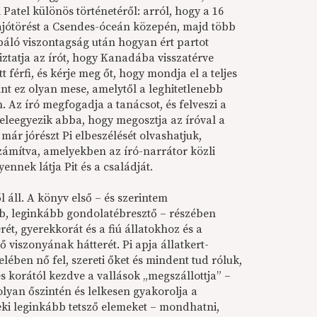
Patel különös történetéről: arról, hogy a 16
 hajótörést a Csendes-óceán közepén, majd több
áló viszontagság után hogyan ért partot
tatja az írót, hogy Kanadába visszatérve
tt férfi, és kérje meg őt, hogy mondja el a teljes
rint ez olyan mese, amelytől a leghitetlenebb
. Az író megfogadja a tanácsot, és felveszi a
 beleegyezik abba, hogy megosztja az íróval a
 már jórészt Pi elbeszélését olvashatjuk,
számítva, amelyekben az író-narrátor közli
ennek látja Pit és a családját.
l áll. A könyv első – és szerintem
b, leginkább gondolatébresztő – részében
rét, gyerekkorát és a fiú állatokhoz és a
 viszonyának hátterét. Pi apja állatkert-
elében nő fel, szereti őket és mindent tud róluk,
es korától kezdve a vallások „megszállottja” –
lyan őszintén és lelkesen gyakorolja a
neki leginkább tetsző elemeket – mondhatni,