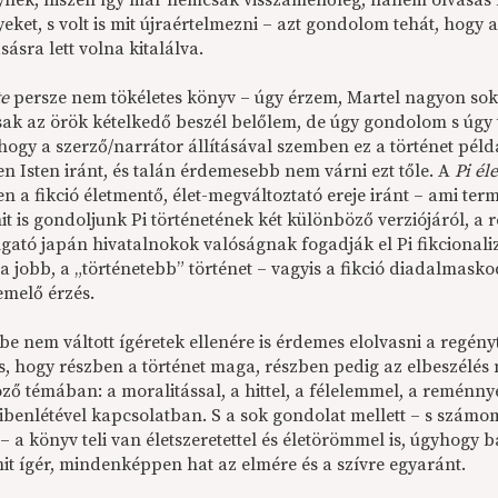
ynek, hiszen így már nemcsak visszamenőleg, hanem olvasás k
ket, s volt is mit újraértelmezni – azt gondolom tehát, hogy 
sásra lett volna kitalálva.
te
persze nem tökéletes könyv – úgy érzem, Martel nagyon soka
sak az örök kételkedő beszél belőlem, de úgy gondolom s úgy 
 hogy a szerző/narrátor állításával szemben ez a történet péld
n Isten iránt, és talán érdemesebb nem várni ezt tőle. A
Pi él
n a fikció életmentő, élet-megváltoztató ereje iránt – ami ter
t is gondoljunk Pi történetének két különböző verziójáról, a 
gató japán hivatalnokok valóságnak fogadják el Pi fikcionaliz
a jobb, a „történetebb” történet – vagyis a fikció diadalmaskod
emelő érzés.
be nem váltott ígéretek ellenére is érdemes elolvasni a regényt
os, hogy részben a történet maga, részben pedig az elbeszélé
ző témában: a moralitással, a hittel, a félelemmel, a reménny
ibenlétével kapcsolatban. S a sok gondolat mellett – s számom
– a könyv teli van életszeretettel és életörömmel is, úgyhogy 
mit ígér, mindenképpen hat az elmére és a szívre egyaránt.