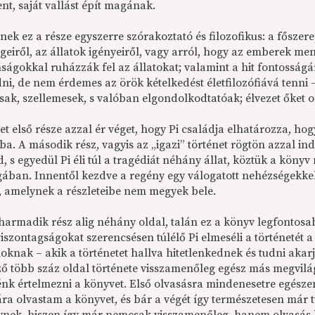
tent, saját vallást épít magának.
ek ez a része egyszerre szórakoztató és filozofikus: a főszere
eiről, az állatok igényeiről, vagy arról, hogy az emberek men
nságokkal ruházzák fel az állatokat; valamint a hit fontosság
dni, de nem érdemes az örök kételkedést életfilozófiává tenni
ak, szellemesek, s valóban elgondolkodtatóak; élvezet őket o
et első része azzal ér véget, hogy Pi családja elhatározza, ho
. A második rész, vagyis az „igazi” történet rögtön azzal ind
d, s egyedül Pi éli túl a tragédiát néhány állat, köztük a könyv
gában. Innentől kezdve a regény egy válogatott nehézségekkel
t, amelynek a részleteibe nem megyek bele.
harmadik rész alig néhány oldal, talán ez a könyv legfontosabb
iszontagságokat szerencsésen túlélő Pi elmeséli a történetét a
oknak – akik a történetet hallva hitetlenkednek és tudni akarjá
ő több száz oldal története visszamenőleg egész más megvilág
énk értelmezni a könyvet. Első olvasásra mindenesetre egész
ra olvastam a könyvet, és bár a végét így természetesen már