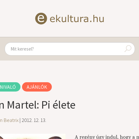
NIVALÓ
AJÁNLÓK
 Martel: Pi élete
n Beatrix
| 2012. 12. 13.
A regény úgy indul, hogy a n