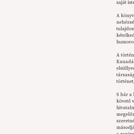
saját is
A könyvn
nehézség
tulajdo
kételke
humoros
A történ
Kanadába
elsüllye
társasá
történe
S bár a 
követő v
hivataln
megelőz
szeretn
másodjá