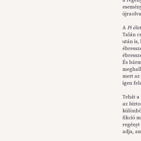
a regén
eseménye
újraolva
A
Pi éle
Talán c
után is,
ébressze
ébressze
És bármi
meghall
mert az 
igen fel
Tehát a 
az bizt
különbö
fikció m
regényt 
adja, a