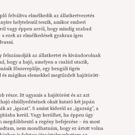
plő felváltva elmélkedik az állatkertvezetés
nyire helytelenül teszik, amikor emberi
áról vagy éppen arról, hogy mindig szabad
 – s ezek az elmélkedések gyakran igen
lvasni.
gy felszámolják az állatkertet és kivándorolnak
ul, hogy a hajó, amelyen a család utazik,
 másik főszereplője, egy bengáli tigris
 és mágikus elemekkel megtűzdelt hajótörött-
 része. Itt ugyanis a hajótörést és az azt
 hajó elsüllyedésének okait kutató két japán
k az „igazat”. S amint kiderül az „igazság”, a
ításba kerül. Vagy kerülhet, ha éppen úgy
en megdöbbentő a regény befejezése – én most
 tudtam, nem mondhatnám, hogy ez ártott volna