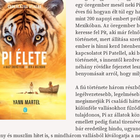
egy öregember mesél neki Pi 
éves fiú hogyan élt túl egy
mint 200 napnyi embert prób
Mexikóban. Az öregember biz
keresse fel Pit, aki már felnő
történetet, mert állítása sze
ember is hinni kezd Istenben
kapcsolatot Pi Patellel, aki
történetét, s innentől kezdve
néhány rövidke fejezetet le
benyomásait arról, hogy mily
A fiú története három részbő
legélvezetesebb, legelméseb
megismerjük Pi családi hátte
különféle vallásokhoz fűződő
tulajdonos, Pi az állatok köz
emellett pedig fiatal tizenév
bár eredetileg hindu, ugyano
ény és muszlim hitet is, s mindhárom vallásból kiválogatja a 