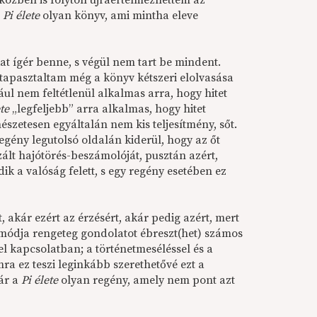
özben is folyton újraértelmezhettem az
a
Pi élete
olyan könyv, ami mintha eleve
t ígér benne, s végül nem tart be mindent.
tapasztaltam még a könyv kétszeri elolvasása
ául nem feltétlenül alkalmas arra, hogy hitet
ete
„legfeljebb” arra alkalmas, hogy hitet
mészetesen egyáltalán nem kis teljesítmény, sőt.
regény legutolsó oldalán kiderül, hogy az őt
ált hajótörés-beszámolóját, pusztán azért,
ik a valóság felett, s egy regény esetében ez
, akár ezért az érzésért, akár pedig azért, mert
s módja rengeteg gondolatot ébreszt(het) számos
el kapcsolatban; a történetmeséléssel és a
ra ez teszi leginkább szerethetővé ezt a
bár a
Pi élete
olyan regény, amely nem pont azt