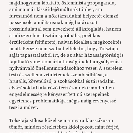
majdhogynem kioktató, ősfeminista propaganda,
ami ma már kissé idejétmúltnak tűnhet, ám
furcsamód nem a nők társadalmi helyzetét elemző
passzusok, a militánsnak még határozott
rosszindulattal sem nevezhető állásfoglalás, hanem
a női szerelmet tisztán spirituális, poétikus
érzületként feltüntető, naivan idealista megközelítés
miatt. Persze nem szabad elfeledni, hogy Tolsztaja
saját tapasztalatból írt, de az akár házasságtörésig is
fajulható vonzalom ártatlanságának hangsúlyozása
nyilvánvaló önellentmondásokhoz vezet. A szerelem
testi és szellemi vetületeinek szembeállítása, a
brutális, követelőző, a szokásokkal és társadalmi
elvárásokkal takarózó férfi és a neki mindenben
engedelmességre kényszerített nő szerepeinek
egyetemes problematikája mégis máig érvényessé
teszi a művet.
Tolsztaja stílusa közel sem annyira klasszikusan
tömör, minden részletében kidolgozott, mint férjéé,