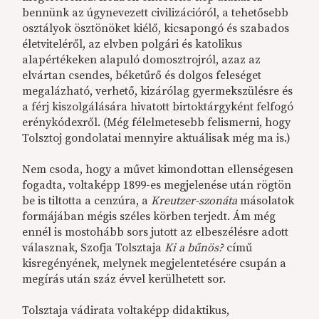
bennünk az úgynevezett civilizációról, a tehetősebb
osztályok ösztönöket kiélő, kicsapongó és szabados
életviteléről, az elvben polgári és katolikus
alapértékeken alapuló domosztrojról, azaz az
elvártan csendes, béketűrő és dolgos feleséget
megalázható, verhető, kizárólag gyermekszülésre és
a férj kiszolgálására hivatott birtoktárgyként felfogó
erénykódexről. (Még félelmetesebb felismerni, hogy
Tolsztoj gondolatai mennyire aktuálisak még ma is.)
Nem csoda, hogy a művet kimondottan ellenségesen
fogadta, voltaképp 1899-es megjelenése után rögtön
be is tiltotta a cenzúra, a
Kreutzer-szonáta
másolatok
formájában mégis széles körben terjedt. Ám még
ennél is mostohább sors jutott az elbeszélésre adott
válasznak, Szofja Tolsztaja
Ki a bűnös?
című
kisregényének, melynek megjelentetésére csupán a
megírás után száz évvel kerülhetett sor.
Tolsztaja vádirata voltaképp didaktikus,