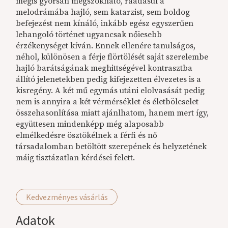
mégis gyorsan megszokható, ráadásul a
melodrámába hajló, sem katarzist, sem boldog
befejezést nem kínáló, inkább egész egyszerűen
lehangoló történet ugyancsak nőiesebb
érzékenységet kíván. Ennek ellenére tanulságos,
néhol, különösen a férje flörtölését saját szerelembe
hajló barátságának meghittségével kontrasztba
állító jelenetekben pedig kifejezetten élvezetes is a
kisregény. A két mű egymás utáni elolvasását pedig
nem is annyira a két vérmérséklet és életbölcselet
összehasonlítása miatt ajánlhatom, hanem mert így,
együttesen mindenképp még alaposabb
elmélkedésre ösztökélnek a férfi és nő
társadalomban betöltött szerepének és helyzetének
máig tisztázatlan kérdései felett.
Kedvezményes vásárlás
Adatok