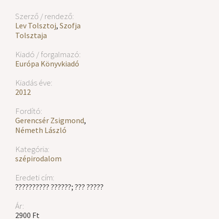
Szerző / rendező:
Lev Tolsztoj
,
Szofja
Tolsztaja
Kiadó / forgalmazó:
Európa Könyvkiadó
Kiadás éve:
2012
Fordító:
Gerencsér Zsigmond
,
Németh László
Kategória:
szépirodalom
Eredeti cím:
?????????? ??????; ??? ?????
Ár:
2900 Ft