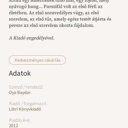
Aztán egy ismerősnek tűnő illat, egy fojtott, mély
nyávogó hang… Parszifál volt az első férfi az
életében. Az első szenvedélyes vágy, az első
szerelem, az első tűz, amely egész testét átjárta és
persze az első szerelem okozta fájdalom.
A Kiadó engedélyével.
Kedvezményes vásárlás
Adatok
Szerző / rendező:
Oya Baydar
Kiadó / forgalmazó:
Libri Könyvkiadó
Kiadás éve:
2012