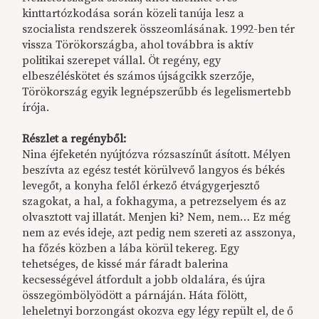
kinttartózkodása során közeli tanúja lesz a
szocialista rendszerek összeomlásának. 1992-ben tér
vissza Törökországba, ahol továbbra is aktív
politikai szerepet vállal. Öt regény, egy
elbeszéléskötet és számos újságcikk szerzője,
Törökország egyik legnépszerűbb és legelismertebb
írója.
Részlet a regényből:
Nina éjfeketén nyújtózva rózsaszínűt ásított. Mélyen
beszívta az egész testét körülvevő langyos és békés
levegőt, a konyha felől érkező étvágygerjesztő
szagokat, a hal, a fokhagyma, a petrezselyem és az
olvasztott vaj illatát. Menjen ki? Nem, nem… Ez még
nem az evés ideje, azt pedig nem szereti az asszonya,
ha főzés közben a lába körül tekereg. Egy
tehetséges, de kissé már fáradt balerina
kecsességével átfordult a jobb oldalára, és újra
összegömbölyödött a párnáján. Háta fölött,
leheletnyi borzongást okozva egy légy repült el, de ő