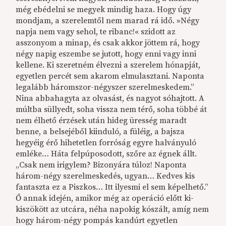
még ebédelni se megyek mindig haza. Hogy úgy
mondjam, a szerelemtől nem marad rá idő. »Négy
napja nem vagy sehol, te ribanc!« szidott az
asszonyom a minap, és csak akkor jöttem rá, hogy
négy napig eszembe se jutott, hogy enni vagy inni
kellene. Ki szeretném élvezni a szerelem hónapját,
egyetlen percét sem akarom elmulasztani. Naponta
legalább háromszor-négyszer szerelmeskedem.”
Nina abbahagyta az olvasást, és nagyot sóhajtott. A
múltba süllyedt, soha vissza nem térő, soha többé át
nem élhető érzések után hideg üresség maradt
benne, a belsejéből kiinduló, a füléig, a bajsza
hegyéig érő hihetetlen forróság egyre halványuló
emléke… Háta felpúposodott, szőre az égnek állt.
„Csak nem irigylem? Bizonyára túloz! Naponta
három-négy szerelmeskedés, ugyan… Kedves kis
fantaszta ez a Piszkos… Itt ilyesmi el sem képelhető.”
Ő annak idején, amikor még az operáció előtt ki-
kiszökött az utcára, néha napokig kószált, amíg nem
hogy három-négy pompás kandúrt egyetlen