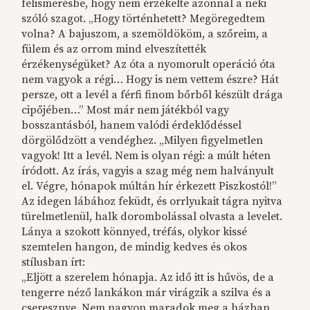
felismerésbe, hogy nem érzékelte azonnal a neki
szóló szagot. „Hogy történhetett? Megöregedtem
volna? A bajuszom, a szemöldököm, a szőreim, a
fülem és az orrom mind elveszítették
érzékenységüket? Az óta a nyomorult operáció óta
nem vagyok a régi… Hogy is nem vettem észre? Hát
persze, ott a levél a férfi finom bőrből készült drága
cipőjében…” Most már nem játékból vagy
bosszantásból, hanem valódi érdeklődéssel
dörgölődzött a vendéghez. „Milyen figyelmetlen
vagyok! Itt a levél. Nem is olyan régi: a múlt héten
íródott. Az írás, vagyis a szag még nem halványult
el. Végre, hónapok múltán hír érkezett Piszkostól!”
Az idegen lábához feküdt, és orrlyukait tágra nyitva
türelmetlenül, halk dorombolással olvasta a levelet.
Lánya a szokott könnyed, tréfás, olykor kissé
szemtelen hangon, de mindig kedves és okos
stílusban írt:
„Eljött a szerelem hónapja. Az idő itt is hűvös, de a
tengerre néző lankákon már virágzik a szilva és a
cseresznye. Nem nagyon maradok meg a házban,