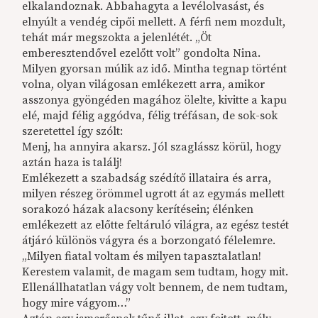
elkalandoznak. Abbahagyta a levélolvasást, és
elnyúlt a vendég cipői mellett. A férfi nem mozdult,
tehát már megszokta a jelenlétét. „Öt
emberesztendővel ezelőtt volt” gondolta Nina.
Milyen gyorsan múlik az idő. Mintha tegnap történt
volna, olyan világosan emlékezett arra, amikor
asszonya gyöngéden magához ölelte, kivitte a kapu
elé, majd félig aggódva, félig tréfásan, de sok-sok
szeretettel így szólt:
Menj, ha annyira akarsz. Jól szaglássz körül, hogy
aztán haza is találj!
Emlékezett a szabadság szédítő illataira és arra,
milyen részeg örömmel ugrott át az egymás mellett
sorakozó házak alacsony kerítésein; élénken
emlékezett az előtte feltáruló világra, az egész testét
átjáró különös vágyra és a borzongató félelemre.
„Milyen fiatal voltam és milyen tapasztalatlan!
Kerestem valamit, de magam sem tudtam, hogy mit.
Ellenállhatatlan vágy volt bennem, de nem tudtam,
hogy mire vágyom…”