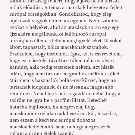
Jobbító Társaság felkért, hogy a jövő héten tartsak
náluk előadást. A téma: a macskák helyzete a fejlett
európai országokban. Gondolhatod, hogy elég
tájékozott vagyok ebben az ügyben. Nem számítva
azokat a helyeket, ahol az utazások során egy-egy
éjszakára megálltunk, öt különböző európai
országban éltem, s tettem megfigyeléseket. Itt sokat
látott, tapasztalt, bölcs macskának számítok.
Érzékelem, hogy tisztelnek. Igaz, azt is észrevettem,
hogy ez a tisztelet távol tart tőlem néhány olyan
kandúrt, akik pedig tetszenek nekem. Azt hiszik
talán, hogy nem tartom magamhoz méltónak őket.
Már nem is használok bolha-nyakörvet, hogy ne
tartsanak idegennek, és ne lássanak magasabb
rendűnek. Nem bújok már a gazdám ölébe, hogy a
szőröm ne igya be a parfüm illatát. Hetedhét
határba bujdosom, ha megérzem, hogy
macskapúderrel akarnak beszórni. Sőt, hiszed-e,
nem eszem a kedvenc európai dobozos
macskaeledeleimből sem, nehogy megérezzék
rajtam a drága ételek szagát.”