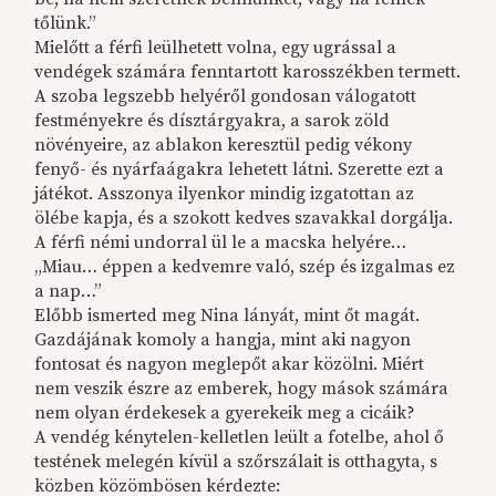
tőlünk.”
Mielőtt a férfi leülhetett volna, egy ugrással a
vendégek számára fenntartott karosszékben termett.
A szoba legszebb helyéről gondosan válogatott
festményekre és dísztárgyakra, a sarok zöld
növényeire, az ablakon keresztül pedig vékony
fenyő- és nyárfaágakra lehetett látni. Szerette ezt a
játékot. Asszonya ilyenkor mindig izgatottan az
ölébe kapja, és a szokott kedves szavakkal dorgálja.
A férfi némi undorral ül le a macska helyére…
„Miau… éppen a kedvemre való, szép és izgalmas ez
a nap…”
Előbb ismerted meg Nina lányát, mint őt magát.
Gazdájának komoly a hangja, mint aki nagyon
fontosat és nagyon meglepőt akar közölni. Miért
nem veszik észre az emberek, hogy mások számára
nem olyan érdekesek a gyerekeik meg a cicáik?
A vendég kénytelen-kelletlen leült a fotelbe, ahol ő
testének melegén kívül a szőrszálait is otthagyta, s
közben közömbösen kérdezte: