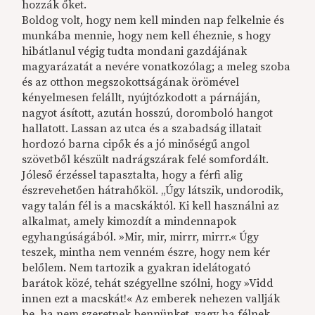
hozzák őket.
Boldog volt, hogy nem kell minden nap felkelnie és
munkába mennie, hogy nem kell éheznie, s hogy
hibátlanul végig tudta mondani gazdájának
magyarázatát a nevére vonatkozólag; a meleg szoba
és az otthon megszokottságának örömével
kényelmesen felállt, nyújtózkodott a párnáján,
nagyot ásított, azután hosszú, doromboló hangot
hallatott. Lassan az utca és a szabadság illatait
hordozó barna cipők és a jó minőségű angol
szövetből készült nadrágszárak felé somfordált.
Jóleső érzéssel tapasztalta, hogy a férfi alig
észrevehetően hátrahőköl. „Úgy látszik, undorodik,
vagy talán fél is a macskáktól. Ki kell használni az
alkalmat, amely kimozdít a mindennapok
egyhangúságából. »Mir, mir, mirrr, mirrr.« Úgy
teszek, mintha nem venném észre, hogy nem kér
belőlem. Nem tartozik a gyakran idelátogató
barátok közé, tehát szégyellne szólni, hogy »Vidd
innen ezt a macskát!« Az emberek nehezen vallják
be, ha nem szeretnek bennünket, vagy ha félnek