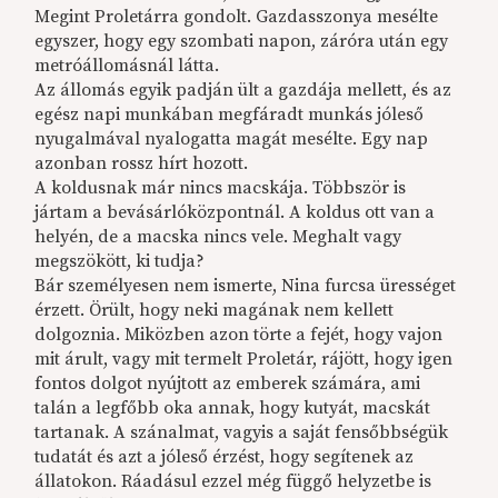
Megint Proletárra gondolt. Gazdasszonya mesélte
egyszer, hogy egy szombati napon, záróra után egy
metróállomásnál látta.
Az állomás egyik padján ült a gazdája mellett, és az
egész napi munkában megfáradt munkás jóleső
nyugalmával nyalogatta magát mesélte. Egy nap
azonban rossz hírt hozott.
A koldusnak már nincs macskája. Többször is
jártam a bevásárlóközpontnál. A koldus ott van a
helyén, de a macska nincs vele. Meghalt vagy
megszökött, ki tudja?
Bár személyesen nem ismerte, Nina furcsa ürességet
érzett. Örült, hogy neki magának nem kellett
dolgoznia. Miközben azon törte a fejét, hogy vajon
mit árult, vagy mit termelt Proletár, rájött, hogy igen
fontos dolgot nyújtott az emberek számára, ami
talán a legfőbb oka annak, hogy kutyát, macskát
tartanak. A szánalmat, vagyis a saját fensőbbségük
tudatát és azt a jóleső érzést, hogy segítenek az
állatokon. Ráadásul ezzel még függő helyzetbe is