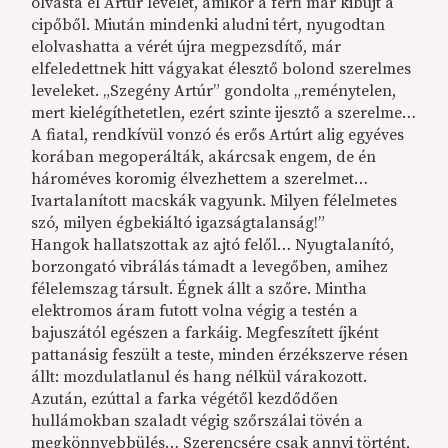
olvasta el Artúr levelét, amikor a férfi már kibújt a
cipőből. Miután mindenki aludni tért, nyugodtan
elolvashatta a vérét újra megpezsdítő, már
elfeledettnek hitt vágyakat élesztő bolond szerelmes
leveleket. „Szegény Artúr” gondolta „reménytelen,
mert kielégíthetetlen, ezért szinte ijesztő a szerelme…
A fiatal, rendkívül vonzó és erős Artúrt alig egyéves
korában megoperálták, akárcsak engem, de én
hároméves koromig élvezhettem a szerelmet…
Ivartalanított macskák vagyunk. Milyen félelmetes
szó, milyen égbekiáltó igazságtalanság!”
Hangok hallatszottak az ajtó felől… Nyugtalanító,
borzongató vibrálás támadt a levegőben, amihez
félelemszag társult. Égnek állt a szőre. Mintha
elektromos áram futott volna végig a testén a
bajuszától egészen a farkáig. Megfeszített íjként
pattanásig feszült a teste, minden érzékszerve résen
állt: mozdulatlanul és hang nélkül várakozott.
Azután, ezúttal a farka végétől kezdődően
hullámokban szaladt végig szőrszálai tövén a
megkönnyebbülés… Szerencsére csak annyi történt,