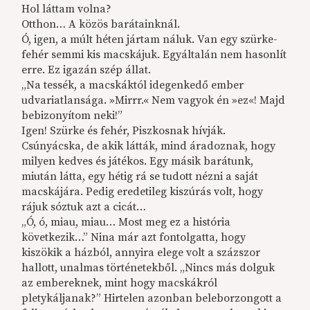
Hol láttam volna?
Otthon… A közös barátainknál.
Ó, igen, a múlt héten jártam náluk. Van egy szürke-
fehér semmi kis macskájuk. Egyáltalán nem hasonlít
erre. Ez igazán szép állat.
„Na tessék, a macskáktól idegenkedő ember
udvariatlansága. »Mirrr.« Nem vagyok én »ez«! Majd
bebizonyítom neki!”
Igen! Szürke és fehér, Piszkosnak hívják.
Csúnyácska, de akik látták, mind áradoznak, hogy
milyen kedves és játékos. Egy másik barátunk,
miután látta, egy hétig rá se tudott nézni a saját
macskájára. Pedig eredetileg kiszúrás volt, hogy
rájuk sóztuk azt a cicát…
„Ó, ó, miau, miau… Most meg ez a história
következik…” Nina már azt fontolgatta, hogy
kiszökik a házból, annyira elege volt a százszor
hallott, unalmas történetekből. „Nincs más dolguk
az embereknek, mint hogy macskákról
pletykáljanak?” Hirtelen azonban beleborzongott a