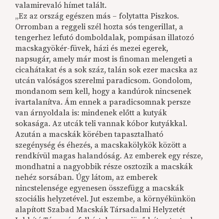
valamirevaló hímet talált.
„Ez az ország egészen más – folytatta Piszkos.
Orromban a reggeli szél hozta sós tengerillat, a
tengerhez lefutó domboldalak, pompásan illatozó
macskagyökér-füvek, házi és mezei egerek,
napsugár, amely már most is finoman melengeti a
cicahátakat és a sok száz, talán sok ezer macska az
utcán valóságos szerelmi paradicsom. Gondolom,
mondanom sem kell, hogy a kandúrok nincsenek
ivartalanítva. Ám ennek a paradicsomnak persze
van árnyoldala is: mindenek előtt a kutyák
sokasága. Az utcák teli vannak kóbor kutyákkal.
Azután a macskák körében tapasztalható
szegénység és éhezés, a macskakölykök között a
rendkívül magas halandóság. Az emberek egy része,
mondhatni a nagyobbik része osztozik a macskák
nehéz sorsában. Úgy látom, az emberek
nincstelensége egyenesen összefügg a macskák
szociális helyzetével. Jut eszembe, a környékünkön
alapított Szabad Macskák Társadalmi Helyzetét