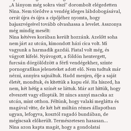
„A lányom még sokra viszi” dorombolt elégedetten
Nina. Nem törődve a vendég ideges lábdobogásával,
orrát újra és újra a cipőjéhez nyomta, hogy
bajuszvégeivel tovább olvashassa a levelet. Asszonya
még mindig mesélt:
Nina kétéves korában került hozzánk. Azelőtt soha
nem járt az utcán, kimondott házi cica volt. Mi
vagyunk a harmadik gazdái. Fiatal volt még, és
vágyott kifelé. Nyávogott, a földön hentergett,
furcsán dörgölődzött a férfi vendégekhez, szinte
pornografikus jeleneteket adott elő. Nem tudtuk már
nézni, annyira sajnáltuk. Hadd menjen, élje a saját
életét, mondtuk, és kitettük a kapu elé. Ha hiszed, ha
nem, két hétig a színét se láttuk. Már azt hittük, hogy
elveszett vagy ellopták. Itt nincs annyi macska az
utcán, mint otthon. Féltünk, hogy valaki meglátta és
magával vitte, de két hét múltán rémes állapotban
ugyan, lefogyva, kosztól ragadó bundában, de
mégiscsak előkerült. Természetesen hasasan…
Nina azon kapta magát, hogy a gondolatai