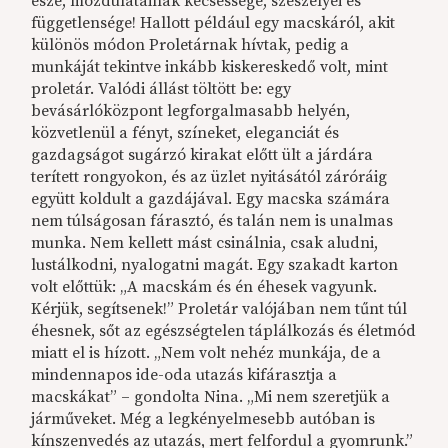
esze, mozdulatainak kecsessége, szeszélyei és
függetlensége! Hallott például egy macskáról, akit
különös módon Proletárnak hívtak, pedig a
munkáját tekintve inkább kiskereskedő volt, mint
proletár. Valódi állást töltött be: egy
bevásárlóközpont legforgalmasabb helyén,
közvetlenül a fényt, színeket, eleganciát és
gazdagságot sugárzó kirakat előtt ült a járdára
terített rongyokon, és az üzlet nyitásától záróráig
együtt koldult a gazdájával. Egy macska számára
nem túlságosan fárasztó, és talán nem is unalmas
munka. Nem kellett mást csinálnia, csak aludni,
lustálkodni, nyalogatni magát. Egy szakadt karton
volt előttük: „A macskám és én éhesek vagyunk.
Kérjük, segítsenek!” Proletár valójában nem tűnt túl
éhesnek, sőt az egészségtelen táplálkozás és életmód
miatt el is hízott. „Nem volt nehéz munkája, de a
mindennapos ide-oda utazás kifárasztja a
macskákat” – gondolta Nina. „Mi nem szeretjük a
járműveket. Még a legkényelmesebb autóban is
kínszenvedés az utazás, mert felfordul a gyomrunk.”