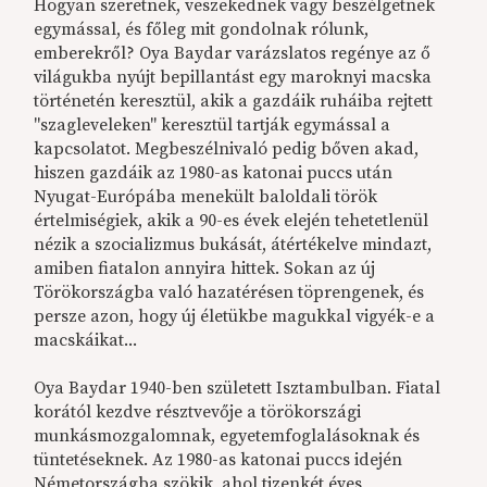
Hogyan szeretnek, veszekednek vagy beszélgetnek
egymással, és főleg mit gondolnak rólunk,
emberekről? Oya Baydar varázslatos regénye az ő
világukba nyújt bepillantást egy maroknyi macska
történetén keresztül, akik a gazdáik ruháiba rejtett
"szagleveleken" keresztül tartják egymással a
kapcsolatot. Megbeszélnivaló pedig bőven akad,
hiszen gazdáik az 1980-as katonai puccs után
Nyugat-Európába menekült baloldali török
értelmiségiek, akik a 90-es évek elején tehetetlenül
nézik a szocializmus bukását, átértékelve mindazt,
amiben fiatalon annyira hittek. Sokan az új
Törökországba való hazatérésen töprengenek, és
persze azon, hogy új életükbe magukkal vigyék-e a
macskáikat...
Oya Baydar 1940-ben született Isztambulban. Fiatal
korától kezdve résztvevője a törökországi
munkásmozgalomnak, egyetemfoglalásoknak és
tüntetéseknek. Az 1980-as katonai puccs idején
Németországba szökik, ahol tizenkét éves