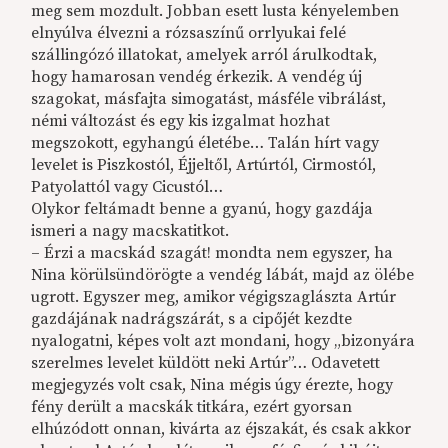
meg sem mozdult. Jobban esett lusta kényelemben
elnyúlva élvezni a rózsaszínű orrlyukai felé
szállingózó illatokat, amelyek arról árulkodtak,
hogy hamarosan vendég érkezik. A vendég új
szagokat, másfajta simogatást, másféle vibrálást,
némi változást és egy kis izgalmat hozhat
megszokott, egyhangú életébe… Talán hírt vagy
levelet is Piszkostól, Éjjeltől, Artúrtól, Cirmostól,
Patyolattól vagy Cicustól…
Olykor feltámadt benne a gyanú, hogy gazdája
ismeri a nagy macskatitkot.
– Érzi a macskád szagát! mondta nem egyszer, ha
Nina körülsündörögte a vendég lábát, majd az ölébe
ugrott. Egyszer meg, amikor végigszaglászta Artúr
gazdájának nadrágszárát, s a cipőjét kezdte
nyalogatni, képes volt azt mondani, hogy „bizonyára
szerelmes levelet küldött neki Artúr”… Odavetett
megjegyzés volt csak, Nina mégis úgy érezte, hogy
fény derült a macskák titkára, ezért gyorsan
elhúzódott onnan, kivárta az éjszakát, és csak akkor