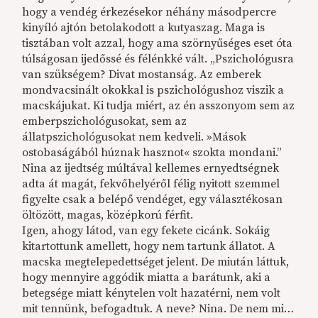
hogy a vendég érkezésekor néhány másodpercre
kinyíló ajtón betolakodott a kutyaszag. Maga is
tisztában volt azzal, hogy ama szörnyűséges eset óta
túlságosan ijedőssé és félénkké vált. „Pszichológusra
van szükségem? Divat mostanság. Az emberek
mondvacsinált okokkal is pszichológushoz viszik a
macskájukat. Ki tudja miért, az én asszonyom sem az
emberpszichológusokat, sem az
állatpszichológusokat nem kedveli. »Mások
ostobaságából húznak hasznot« szokta mondani.”
Nina az ijedtség múltával kellemes ernyedtségnek
adta át magát, fekvőhelyéről félig nyitott szemmel
figyelte csak a belépő vendéget, egy választékosan
öltözött, magas, középkorú férfit.
Igen, ahogy látod, van egy fekete cicánk. Sokáig
kitartottunk amellett, hogy nem tartunk állatot. A
macska megtelepedettséget jelent. De miután láttuk,
hogy mennyire aggódik miatta a barátunk, aki a
betegsége miatt kénytelen volt hazatérni, nem volt
mit tennünk, befogadtuk. A neve? Nina. De nem mi…