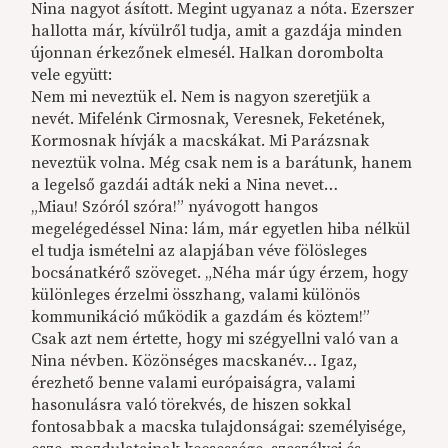
Nina nagyot ásított. Megint ugyanaz a nóta. Ezerszer
hallotta már, kívülről tudja, amit a gazdája minden
újonnan érkezőnek elmesél. Halkan dorombolta
vele együtt:
Nem mi neveztük el. Nem is nagyon szeretjük a
nevét. Mifelénk Cirmosnak, Veresnek, Feketének,
Kormosnak hívják a macskákat. Mi Parázsnak
neveztük volna. Még csak nem is a barátunk, hanem
a legelső gazdái adták neki a Nina nevet…
„Miau! Szóról szóra!” nyávogott hangos
megelégedéssel Nina: lám, már egyetlen hiba nélkül
el tudja ismételni az alapjában véve fölösleges
bocsánatkérő szöveget. „Néha már úgy érzem, hogy
különleges érzelmi összhang, valami különös
kommunikáció működik a gazdám és köztem!”
Csak azt nem értette, hogy mi szégyellni való van a
Nina névben. Közönséges macskanév… Igaz,
érezhető benne valami európaiságra, valami
hasonulásra való törekvés, de hiszen sokkal
fontosabbak a macska tulajdonságai: személyisége,