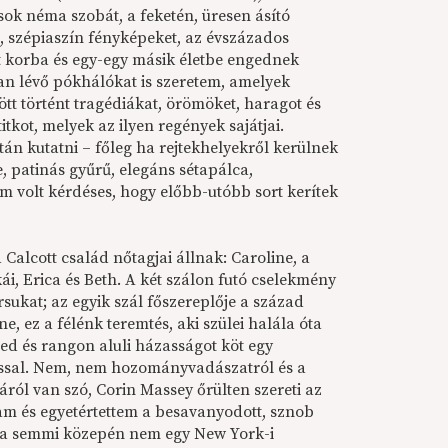
 sok néma szobát, a feketén, üresen ásító
s, szépiaszín fényképeket, az évszázados
nt korba és egy-egy másik életbe engednek
an lévő pókhálókat is szeretem, amelyek
tt történt tragédiákat, örömöket, haragot és
titkot, melyek az ilyen regények sajátjai.
án kutatni – főleg ha rejtekhelyekről kerülnek
e, patinás gyűrű, elegáns sétapálca,
em volt kérdéses, hogy előbb-utóbb sort kerítek
Calcott család nőtagjai állnak: Caroline, a
ái, Erica és Beth. A két szálon futó cselekmény
sukat; az egyik szál főszereplője a század
ne, ez a félénk teremtés, aki szülei halála óta
ed és rangon aluli házasságot köt egy
ssal. Nem, nem hozományvadászatról és a
ról van szó, Corin Massey őrülten szereti az
gam és egyetértettem a besavanyodott, sznob
let a semmi közepén nem egy New York-i