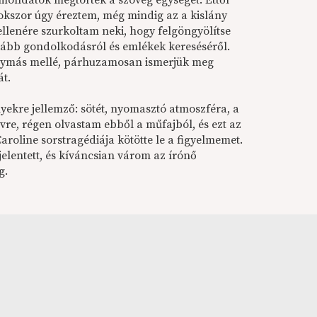
ő mondatok megtörték a szöveg egységét. Ettől
okszor úgy éreztem, még mindig az a kislány
ellenére szurkoltam neki, hogy felgöngyölítse
nkább gondolkodásról és emlékek kereséséről.
egymás mellé, párhuzamosan ismerjük meg
át.
nyekre jellemző: sötét, nyomasztó atmoszféra, a
yvre, régen olvastam ebből a műfajból, és ezt az
Caroline sorstragédiája kötötte le a figyelmemet.
lentett, és kíváncsian várom az írónő
eg.