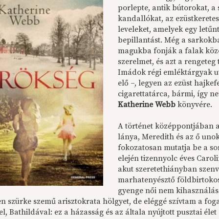
porlepte, antik bútorokat, a
kandallókat, az ezüstkerete
leveleket, amelyek egy letű
bepillantást. Még a sarkokb
magukba fonják a falak közö
szerelmet, és azt a rengeteg 
Imádok régi emléktárgyak ut
elő –, legyen az ezüst hajkef
cigarettatárca, bármi, így n
Katherine Webb
könyvére.
A történet középpontjában a 
lánya, Meredith és az ő unok
fokozatosan mutatja be a sor
elején tizennyolc éves Caroli
akut szeretethiányban szenv
marhatenyésztő földbirtoko
gyenge női nem kihasználásá
en szürke szemű arisztokrata hölgyet, de eléggé szívtam a fo
l, Bathildával: ez a házasság és az általa nyújtott pusztai é