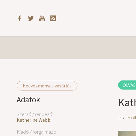
OLVAS
Kedvezményes vásárlás
Adatok
Kat
Szerző / rendező:
Írta:
Hol
Katherine Webb
Kiadó / forgalmazó: