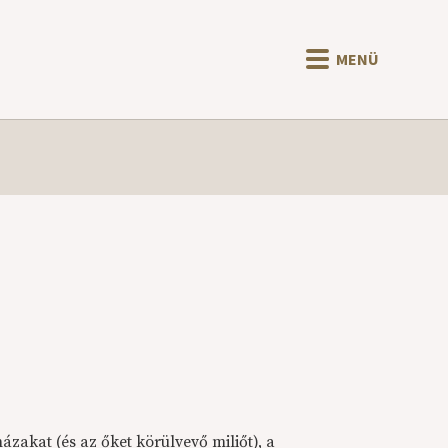
MENÜ
zakat (és az őket körülvevő miliőt), a