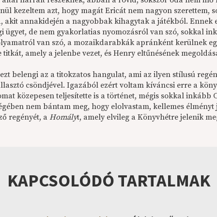
a által narrált részeknek, abban a rövid, sokszor oda nem ill
enül kezeltem azt, hogy magát Ericát nem nagyon szerettem, s
ja, akit annakidején a nagyobbak kihagytak a játékból. Ennek 
égi ügyet, de nem gyakorlatias nyomozásról van szó, sokkal i
olyamatról van szó, a mozaikdarabkák apránként kerülnek 
 titkát, amely a jelenbe vezet, és Henry eltűnésének megoldás
zt belengi az a titokzatos hangulat, ami az ilyen stílusú regé
ullasztó csöndjével. Igazából ezért voltam kíváncsi erre a kön
mat közepesen teljesítette is a történet, mégis sokkal inkább 
égében nem bántam meg, hogy elolvastam, kellemes élményt je
ző regényét, a
Homály
t, amely elvileg a Könyvhétre jelenik m
KAPCSOLÓDÓ TARTALMAK