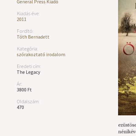
General Press Kiadó
Kiadás éve:
2011
Fordító:
Tóth Bernadett
Kategória:
szórakoztató irodalom
Eredeti cím:
The Legacy
Ár:
3800 Ft
Oldalszám:
470
ezüstös
nénikéve