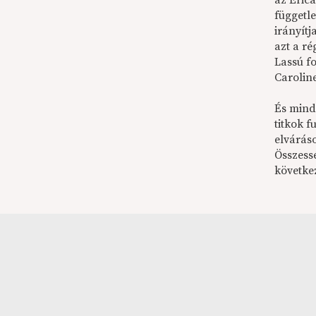
az Eric
függetl
irányít
azt a r
Lassú f
Caroline
És minde
titkok f
elváráso
Összess
követke