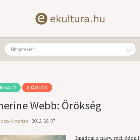
NIVALÓ
AJÁNLÓK
herine Webb: Örökség
lóssy Amadea
| 2012. 06. 07.
Imádom a nagy, régi, ódon há