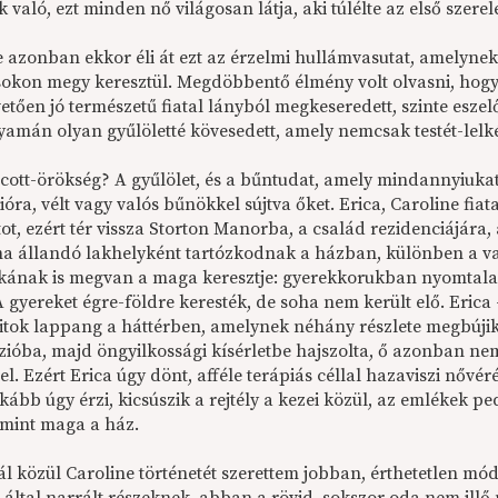
 való, ezt minden nő világosan látja, aki túlélte az első szere
e azonban ekkor éli át ezt az érzelmi hullámvasutat, amelyne
sokon megy keresztül. Megdöbbentő élmény volt olvasni, hogya
etően jó természetű fiatal lányból megkeseredett, szinte esze
lyamán olyan gyűlöletté kövesedett, amely nemcsak testét-lel
lcott-örökség? A gyűlölet, és a bűntudat, amely mindannyiukat
óra, vélt vagy valós bűnökkel sújtva őket. Erica, Caroline fi
tot, ezért tér vissza Storton Manorba, a család rezidenciájára
 ha állandó lakhelyként tartózkodnak a házban, különben a vag
ának is megvan a maga keresztje: gyerekkorukban nyomtalanu
 gyereket égre-földre keresték, de soha nem került elő. Erica - 
titok lappang a háttérben, amelynek néhány részlete megbújik 
zióba, majd öngyilkossági kísérletbe hajszolta, ő azonban ne
l. Ezért Erica úgy dönt, afféle terápiás céllal hazaviszi nőv
nkább úgy érzi, kicsúszik a rejtély a kezei közül, az emlékek
, mint maga a ház.
ál közül Caroline történetét szerettem jobban, érthetetlen mó