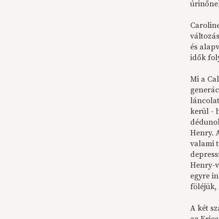
úrinőnek
Carolin
változá
és alapv
idők fo
Mi a Ca
generáci
láncola
kerül -
dédunok
Henry. A
valami 
depress
Henry-ve
egyre i
föléjük
A két sz