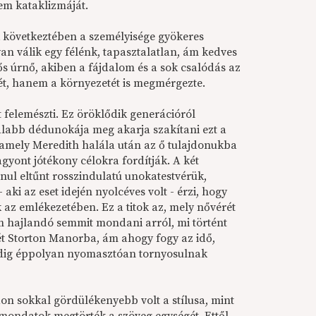
lem kataklizmáját.
k következtében a személyisége gyökeres
n válik egy félénk, tapasztalatlan, ám kedves
lős úrnő, akiben a fájdalom és a sok csalódás az
két, hanem a környezetét is megmérgezte.
 felemészti. Ez öröklődik generációról
atalabb dédunokája meg akarja szakítani ezt a
, amely Meredith halála után az ő tulajdonukba
yont jótékony célokra fordítják. A két
l eltűnt rosszindulatú unokatestvérük,
aki az eset idején nyolcéves volt - érzi, hogy
az emlékezetében. Ez a titok az, mely nővérét
m hajlandó semmit mondani arról, mi történt
érét Storton Manorba, ám ahogy fogy az idő,
 pedig éppolyan nyomasztóan tornyosulnak
don sokkal gördülékenyebb volt a stílusa, mint