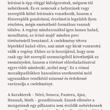
leírásai is épp eléggé kidolgozottak, mégsem túl
nehézkesek. És ez nemcsak a helyszínek vagy
szereplők külső leírásaira vonatkozik, hanem a
főszereplők gondolatai, érzelmei is legalább ilyen
részletes, mégis emészthető formában vannak
tálalva. A regény mindazonáltal igen lassan halad,
mondhatni, az írónő majd’ minden perc
történéseiről beszámol. A cselekmény tétova
léptekkel halad előre, ami miatt egy kicsit vontatottá
válik a regény. Ehhez az is hozzájárul, hogy nem
csak egy-két szereplő szemszögéből követhetjük az
eseményeket, hanem a történet előrehaladásával
egyre több mindenki „szólal meg”. Ez a római
mozaikpadlókhoz hasonlatos szerkesztési mód
ugyanakkor rendkívül színessé és érdekessé
varázsolja a cselekményt.
A karakterek – Néró, Seneca, Pantera, Ajax,
Hannah, Math – grandiózusak. Ennek ellenére a
mozgatásuk egy pillanatra sem érződik nehézkesnek