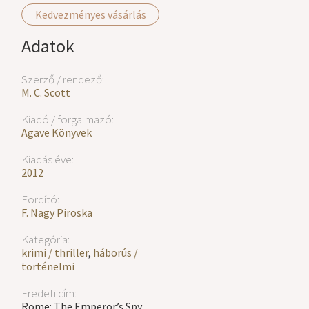
Kedvezményes vásárlás
Adatok
Szerző / rendező:
M. C. Scott
Kiadó / forgalmazó:
Agave Könyvek
Kiadás éve:
2012
Fordító:
F. Nagy Piroska
Kategória:
krimi / thriller
,
háborús /
történelmi
Eredeti cím:
Rome: The Emperor’s Spy