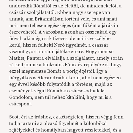
undorodik Rómától és az élettől, de mindenekelőtt a
császár szolgálatától. Ebben nagy szerepe van
annak, ami Britanniában történt vele, és ami miatt
már nem teljesen egészséges (ami főként a járásán
észrevehető). A városban azonban összeakad egy
fiúval, aki még csak tízéves, de máris veszélybe
kerül, hiszen felkelti Néró figyelmét, a császár
viszont gyorsan ráun játékszereire. Hogy mentse
Mathet, Pantera elvállalja a szolgálatot, amely során
rá kell jönnie a titokzatos Főnix év rejtélyére is, hogy
ezzel megmentse Rómát a porig égéstől. Így a
bérgyilkos is Alexandriába kerül, ahol nem egészen
egy évvel később folytatódik a történet, majd az
események végül Rómában csúcsosodnak ki.
Gondolom, nem túl nehéz kitalálni, hogy mi is a
csúcspont.
Scott ért az íráshoz, ez kétségtelen, hiszen végig fenn
tudja tartani az olvasó figyelmét a különböző
rejtélyekkel és homályban hagyott részletekkel, és a