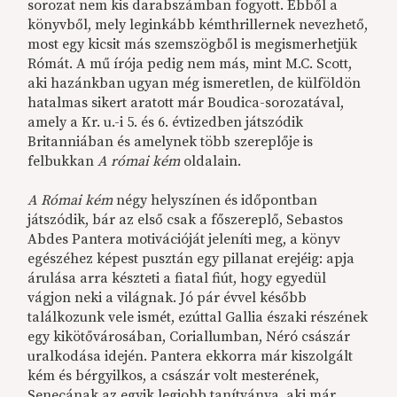
sorozat nem kis darabszámban fogyott. Ebből a
könyvből, mely leginkább kémthrillernek nevezhető,
most egy kicsit más szemszögből is megismerhetjük
Rómát. A mű írója pedig nem más, mint M.C. Scott,
aki hazánkban ugyan még ismeretlen, de külföldön
hatalmas sikert aratott már Boudica-sorozatával,
amely a Kr. u.-i 5. és 6. évtizedben játszódik
Britanniában és amelynek több szereplője is
felbukkan
A római kém
oldalain.
A Római kém
négy helyszínen és időpontban
játszódik, bár az első csak a főszereplő, Sebastos
Abdes Pantera motivációját jeleníti meg, a könyv
egészéhez képest pusztán egy pillanat erejéig: apja
árulása arra készteti a fiatal fiút, hogy egyedül
vágjon neki a világnak. Jó pár évvel később
találkozunk vele ismét, ezúttal Gallia északi részének
egy kikötővárosában, Coriallumban, Néró császár
uralkodása idején. Pantera ekkorra már kiszolgált
kém és bérgyilkos, a császár volt mesterének,
Senecának az egyik legjobb tanítványa, aki már