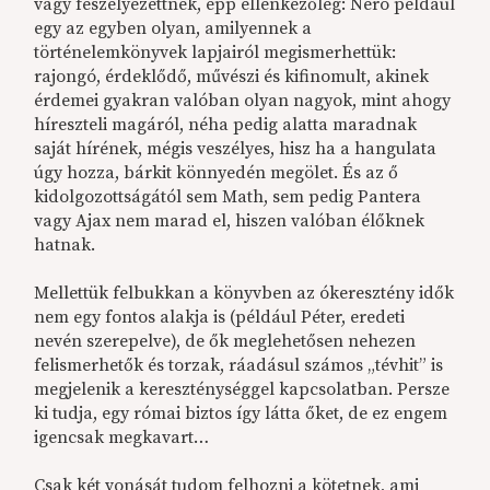
vagy feszélyezettnek, épp ellenkezőleg: Néró például
egy az egyben olyan, amilyennek a
történelemkönyvek lapjairól megismerhettük:
rajongó, érdeklődő, művészi és kifinomult, akinek
érdemei gyakran valóban olyan nagyok, mint ahogy
híreszteli magáról, néha pedig alatta maradnak
saját hírének, mégis veszélyes, hisz ha a hangulata
úgy hozza, bárkit könnyedén megölet. És az ő
kidolgozottságától sem Math, sem pedig Pantera
vagy Ajax nem marad el, hiszen valóban élőknek
hatnak.
Mellettük felbukkan a könyvben az ókeresztény idők
nem egy fontos alakja is (például Péter, eredeti
nevén szerepelve), de ők meglehetősen nehezen
felismerhetők és torzak, ráadásul számos „tévhit” is
megjelenik a kereszténységgel kapcsolatban. Persze
ki tudja, egy római biztos így látta őket, de ez engem
igencsak megkavart…
Csak két vonását tudom felhozni a kötetnek, ami