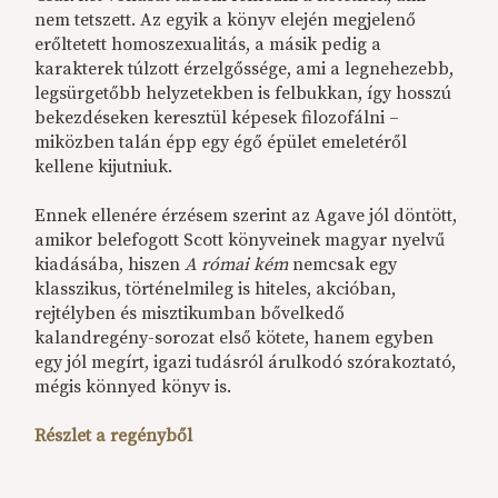
nem tetszett. Az egyik a könyv elején megjelenő
erőltetett homoszexualitás, a másik pedig a
karakterek túlzott érzelgőssége, ami a legnehezebb,
legsürgetőbb helyzetekben is felbukkan, így hosszú
bekezdéseken keresztül képesek filozofálni –
miközben talán épp egy égő épület emeletéről
kellene kijutniuk.
Ennek ellenére érzésem szerint az Agave jól döntött,
amikor belefogott Scott könyveinek magyar nyelvű
kiadásába, hiszen
A római kém
nemcsak egy
klasszikus, történelmileg is hiteles, akcióban,
rejtélyben és misztikumban bővelkedő
kalandregény-sorozat első kötete, hanem egyben
egy jól megírt, igazi tudásról árulkodó szórakoztató,
mégis könnyed könyv is.
Részlet a regényből