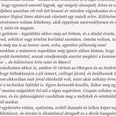
, hogy egyszerű szerető legyek, egy mégoly ünnepelt, híres és s
őjében azonban ott volt két hosszú év minden vágyakozása és s
yszor Hajnal Imre akárcsak ránézett egy másik nőre. Különös
stvéremre voltam féltékeny, akik éppolyan szenvedélyesen és 
rt, mint én magam.
 győztem – legalábbis ekkor még azt hittem, és a diadal érzete
vvel, erkölcsi vagy értelmi korláttal szemben. Ostoba voltam
m még ma is az lenne: nem, soha, egyetlen pillanatig sem!
 azokban a mámoros napokban még igenis abban bíztam, hogy Im
gyobb tisztelettel, annak rendjemódja szerint megkéri a kezem
an –, de különösen Irén néni és Manci!
rándoztam akkor is, amikor őt vártam az Oktogon és az Andráss
hogy felbukkanjon a jól ismert, csillogó jármű, és beülhessek 
om ekkoriban már jóval élénkebb volt, mint akár néhány évvel az
i a technikai fejlődét is. Egyre kevesebb konflis, fiáker meg eg
 masina száguldott fel-alá a tágas sugárúton. Csupán néhány n
ten, és én újdonságként csodáltam meg a mélykék és sötétzöld
l-taxikat.
 egybevéve vidám, optimista, erőtől duzzadó és lelkes képet s
délutánon, és énrám is óhatatlanul átragadt ez a derűs hangulat