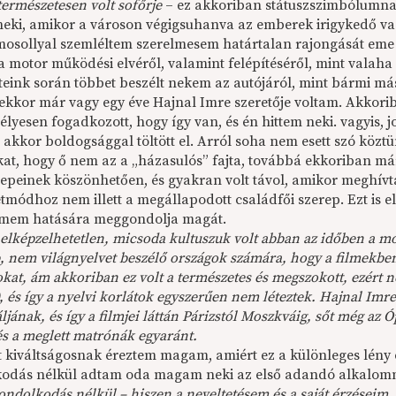
természetesen volt sofőrje
– ez akkoriban státuszszimbólumnak
neki, amikor a városon végigsuhanva az emberek irigykedő vag
mosollyal szemléltem szerelmesem határtalan rajongását eme 
a motor működési elvéről, valamint felépítéséről, mint valaha
éteink során többet beszélt nekem az autójáról, mint bármi má
 ekkor már vagy egy éve Hajnal Imre szeretője voltam. Akkorib
élyesen fogadkozott, hogy így van, és én hittem neki. vagyis,
 akkor boldogsággal töltött el. Arról soha nem esett szó köztün
kat, hogy ő nem az a „házasulós” fajta, továbbá ekkoriban már
repeinek köszönhetően, és gyakran volt távol, amikor meghív
letmódhoz nem illett a megállapodott családfői szerep. Ezt i
lmem hatására meggondolja magát.
elképzelhetetlen, micsoda kultuszuk volt abban az időben a mo
b, nem világnyelvet beszélő országok számára, hogy a filmekb
okat, ám akkoriban ez volt a természetes és megszokott, ezért
, és így a nyelvi korlátok egyszerűen nem léteztek. Hajnal Imre
áljának, és így a filmjei láttán Párizstól Moszkváig, sőt még az 
és a meglett matrónák egyaránt.
t kiváltságosnak éreztem magam, amiért ez a különleges lény é
odás nélkül adtam oda magam neki az első adandó alkalom
ondolkodás nélkül – hiszen a neveltetésem és a saját érzéseim