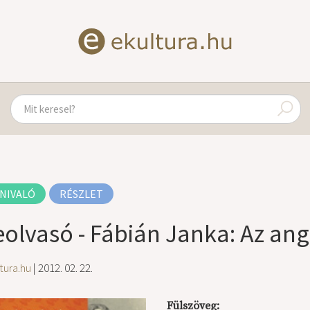
NIVALÓ
RÉSZLET
eolvasó - Fábián Janka: Az an
tura.hu
| 2012. 02. 22.
Fülszöveg: