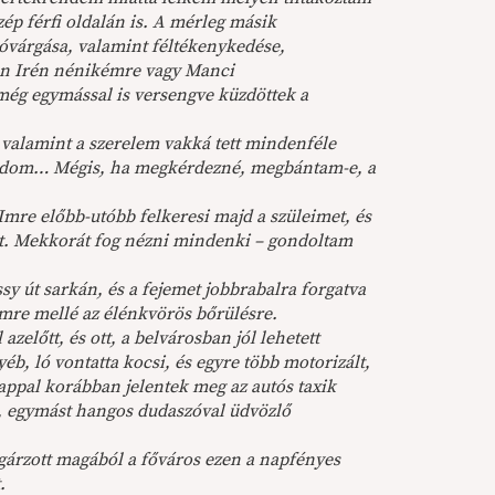
zép férfi oldalán is. A mérleg másik
óvárgása, valamint féltékenykedése,
en Irén nénikémre vagy Manci
még egymással is versengve küzdöttek a
, valamint a szerelem vakká tett mindenféle
, tudom… Mégis, ha megkérdezné, megbántam-e, a
re előbb-utóbb felkeresi majd a szüleimet, és
et. Mekkorát fog nézni mindenki – gondoltam
y út sarkán, és a fejemet jobbrabalra forgatva
Imre mellé az élénkvörös bőrülésre.
előtt, és ott, a belvárosban jól lehetett
yéb, ló vontatta kocsi, és egyre több motorizált,
appal korábban jelentek meg az autós taxik
, egymást hangos dudaszóval üdvözlő
ugárzott magából a főváros ezen a napfényes
.