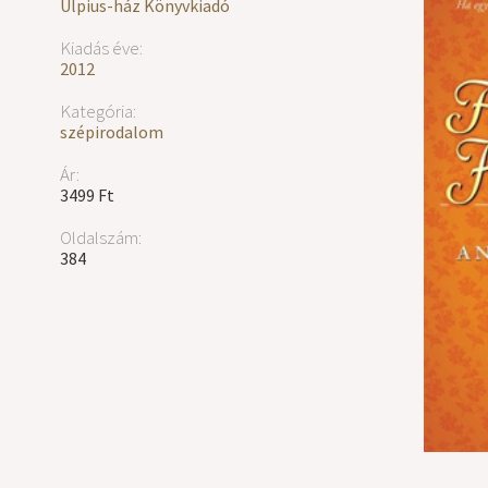
Ulpius-ház Könyvkiadó
Kiadás éve:
2012
Kategória:
szépirodalom
Ár:
3499 Ft
Oldalszám:
384