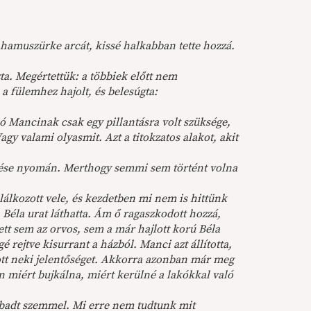
y hamuszürke arcát, kissé halkabban tette hozzá.
ta. Megértettük: a többiek előtt nem
a fülemhez hajolt, és belesúgta:
ó Mancinak csak egy pillantásra volt szüksége,
Vagy valami olyasmit. Azt a titokzatos alakot, akit
yzése nyomán. Merthogy semmi sem történt volna
álkozott vele, és kezdetben mi nem is hittünk
 Béla urat láthatta. Ám ő ragaszkodott hozzá,
ett sem az orvos, sem a már hajlott korú Béla
é rejtve kisurrant a házból. Manci azt állította,
tott neki jelentőséget. Akkorra azonban már meg
en miért bujkálna, miért kerülné a lakókkal való
ábadt szemmel. Mi erre nem tudtunk mit