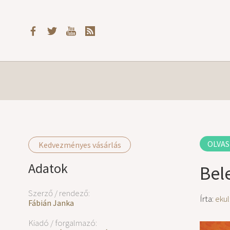
OLVAS
Kedvezményes vásárlás
Adatok
Bel
Szerző / rendező:
Írta:
ekul
Fábián Janka
Kiadó / forgalmazó: