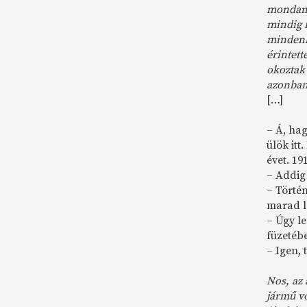
mondani
mindig f
mindenki
érintet
okoztak 
azonban
[…]
– Á, hag
ülök itt
évet. 19
– Addig
– Történ
marad l
– Úgy l
füzetéb
– Igen,
Nos, az
jármű v