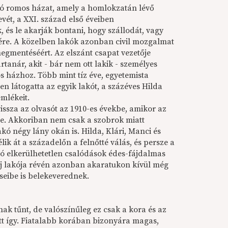
ló romos házat, amely a homlokzatán lévő
vét, a XXI. század első éveiben
k, és le akarják bontani, hogy szállodát, vagy
ére. A közelben lakók azonban civil mozgalmat
megmentéséért. Az elszánt csapat vezetője
anár, akit - bár nem ott lakik - személyes
 házhoz. Több mint tíz éve, egyetemista
n látogatta az egyik lakót, a százéves Hilda
emlékeit.
vissza az olvasót az 1910-es évekbe, amikor az
te. Akkoriban nem csak a szobrok miatt
akó négy lány okán is. Hilda, Klári, Manci és
lik át a századelőn a felnőtté válás, és persze a
áró elkerülhetetlen csalódások édes-fájdalmas
 új lakója révén azonban akaratukon kívül még
éseibe is belekeverednek.
ak tűnt, de valószínűleg ez csak a kora és az
ott így. Fiatalabb korában bizonyára magas,