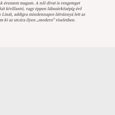
ak érezzem magam. A női divat is rengeteget
okát kivillantó, vagy éppen lábszárközépig érő
 Linát, addigra mindennapos látvánnyá lett az
m ki az utcára ilyen „modern” viseletben.