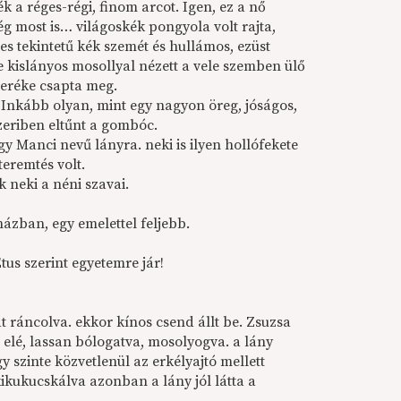
k a réges-régi, finom arcot. Igen, ez a nő
ég most is… világoskék pongyola volt rajta,
es tekintetű kék szemét és hullámos, ezüst
te kislányos mosollyal nézett a vele szemben ülő
veréke csapta meg.
? Inkább olyan, mint egy nagyon öreg, jóságos,
zeriben eltűnt a gombóc.
y Manci nevű lányra. neki is ilyen hollófekete
eremtés volt.
 neki a néni szavai.
ázban, egy emelettel feljebb.
us szerint egyetemre jár!
 ráncolva. ekkor kínos csend állt be. Zsuzsa
elé, lassan bólogatva, mosolyogva. a lány
y szinte közvetlenül az erkélyajtó mellett
kikukucskálva azonban a lány jól látta a