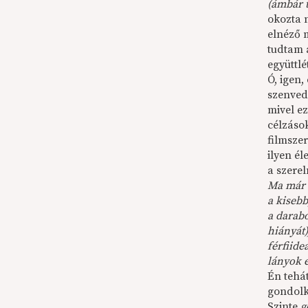
(ámbár 
okozta 
elnéző 
tudtam 
együttl
Ó, igen,
szenved
mivel ez
célzáso
filmsze
ilyen é
a szere
Ma már 
a kiseb
a darab
hiányát)
férfiide
lányok 
Én tehá
gondolk
Szinte
g