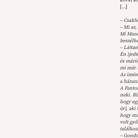
kovácsol
[…]
– Csakho
– Mi az, 
Mi Manci
beszélhe
– Látta
Én ijedt
és máris
mi már 
Az imén
a házun
A Fantom
neki. Bi
hogy egy
úr), aki
hogy már
volt győ
találkoz
– Gondo