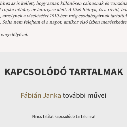
ehhez az is kellett, hogy aznap különösen csinosnak és vonzón
t röpke néhány év leforgása alatt. A fűző hiánya, és a rövid, b
, amelynek a viseléséért 1910-ben még csodabogárnak tartottuk
. Soha nem felejtem el a napot, amikor első ízben merészkedte
 engedélyével.
KAPCSOLÓDÓ TARTALMAK
Fábián Janka
további művei
Nincs találat kapcsolódó tartalomra!