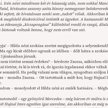
. Irén néni mindössze két év házasság után, nem sokkal Manci
iatal, kívánatos asszony azóta bizony nemegyszer belekeverede
 sejtett, de hivatalosan senki sem „tudott” róluk. Akkoriban 
tek megfelelő diszkrécióval intézték az ügyeket. A kamaszodó 
az édesanyja „kicsapongásai” különböző rendű és rangú, általá
 biztosak voltunk benne, hogy nem erről van szó.
yja! – Hilda néni szokása szerint megigazította a selyemkendő
. Ma egy kicsit előbbre ugrunk az időben – dőlt hátra a szoká
13 júniusában járunk.
 nem történt semmi érdekes? – kérdezte Zsuzsa, miközben elők
ni történt, és ki is térek rá, de igazán izgalmassá ekkor válta
e semmiről. Ha pedig valami nem világos, nyugodtan szóljon 
esz – mondta Zsuzsa. – Ott tartottunk a múlt-kor, hogy Hajnal
e.
 tudom – mosolyodott el Hilda néni az emlék hatására. – Még
 automobil – egy gyönyörű Mercedes – még három év múlva is 
olt Hajnal Imre egyetlen igaz szerelme, ám akkoriban ez még 