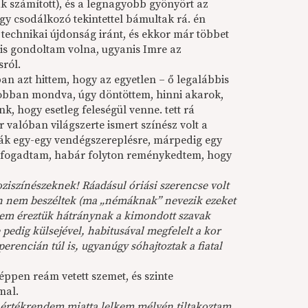
 számított), és a legnagyobb gyönyört az
y csodálkozó tekintettel bámultak rá. én
technikai újdonság iránt, és ekkor már többet
 is gondoltam volna, ugyanis Imre az
sról.
an azt hittem, hogy az egyetlen – ő legalábbis
 jobban mondva, úgy döntöttem, hinni akarok,
k, hogy esetleg feleségül venne. tett rá
 valóban világszerte ismert színész volt a
ták egy-egy vendégszereplésre, márpedig egy
s elfogadtam, habár folyton reménykedtem, hogy
ziszínészeknek! Ráadásul óriási szerencse volt
en nem beszéltek (ma „némáknak” nevezik ezeket
 nem éreztük hátránynak a kimondott szavak
 pedig külsejével, habitusával megfelelt a kor
Óperencián túl is, ugyanúgy sóhajtoztak a fiatal
ppen reám vetett szemet, és szinte
mal.
, értékrendem miatta lelkem mélyén tiltakoztam