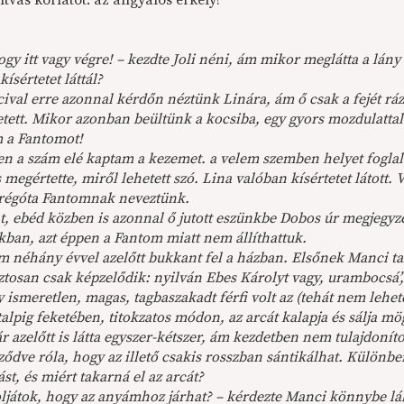
tvas korlátot. az angyalos erkély!
gy itt vagy végre! – kezdte Joli néni, ám mikor meglátta a lán
kísértetet láttál?
val erre azonnal kérdőn néztünk Linára, ám ő csak a fejét ráz
tett. Mikor azonban beültünk a kocsiba, egy gyors mozdulattal 
m a Fantomot!
en a szám elé kaptam a kezemet. a velem szemben helyet foglal
 megértette, miről lehetett szó. Lina valóban kísértetet látott. 
régóta Fantomnak neveztünk.
t, ebéd közben is azonnal ő jutott eszünkbe Dobos úr megjeg
kban, azt éppen a Fantom miatt nem állíthattuk.
 néhány évvel azelőtt bukkant fel a házban. Elsőnek Manci tal
ztosan csak képzelődik: nyilván Ebes Károlyt vagy, urambocsá’,
 ismeretlen, magas, tagbaszakadt férfi volt az (tehát nem lehet
 talpig feketében, titokzatos módon, az arcát kalapja és sálja mög
 azelőtt is látta egyszer-kétszer, ám kezdetben nem tulajdoní
ződve róla, hogy az illető csakis rosszban sántikálhat. Különb
ást, és miért takarná el az arcát?
ljátok, hogy az anyámhoz járhat? – kérdezte Manci könnybe l