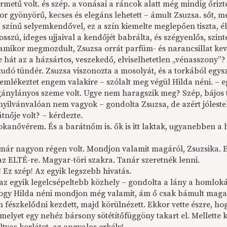
rmetű volt. és szép. a vonásai a ráncok alatt még mindig őrizté
r gyönyörű, kecses és elegáns lehetett – ámult Zsuzsa. sőt, m
színű selyemkendővel, ez a szín kiemelte meglepően tiszta, él
osszú, ideges ujjaival a kendőjét babrálta, és szégyenlős, szin
 amikor megmozdult, Zsuzsa orrát parfüm- és narancsillat ke
e hát az a házsártos, veszekedő, elviselhetetlen „vénasszony”
udó tündér. Zsuzsa viszonozta a mosolyát, és a torkából egys
mlékeztet engem valakire – szólalt meg végül Hilda néni. – eg
igánylányos szeme volt. Ugye nem haragszik meg? Szép, bájos t
nyilvánvalóan nem vagyok – gondolta Zsuzsa, de azért jólestek
tnője volt? – kérdezte.
okanővérem. És a barátnőm is. ők is itt laktak, ugyanebben a h
 már nagyon régen volt. Mondjon valamit magáról, Zsuzsika. Et
az ELTÉ-re. Magyar-töri szakra. Tanár szeretnék lenni.
 Ez szép! Az egyik legszebb hivatás.
az egyik legelcsépeltebb közhely – gondolta a lány a homlokát
hogy Hilda néni mondjon még valamit, ám ő csak bámult maga 
 fészkelődni kezdett, majd körülnézett. Ekkor vette észre, hog
melyet egy nehéz bársony sötétítőfüggöny takart el. Mellette 