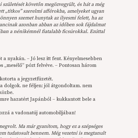
 születését követőn megözvegyült, és hát a még
tt „titkos” szerelmi afférokba, amelyeket ugyan
könnyen szemet hunytak az ilyesmi felett, ha az
Mancinak azonban abban az időben sok fájdalmat
ban a nénikémnél fiatalabb ficsúrokkal. Ezúttal
t a nyakán. – Jó lesz itt fent. Kényelmesebben
sos „mesélő” pózt felvéve. – Pontosan három
otorta a jegyzetfüzetét.
k a dolgok. ne féljen: jól átgondoltam. nem
közbe.
 Imre hazatért Japánból – kukkantott bele a
hozzá a vadonatúj automobiljában!
megvolt. Ma már gyanítom, hogy ez a szépséges
nem tudatosult bennem. Még vezetni is megtanult