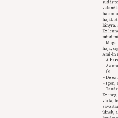
sudár te
valamiko
hasonló 
haját. H
lányra.
Ez lenn
mindent
– Maga e
haja, c
Ami én 
– A bará
– Az un
– Ó!
– De ez
– Igen, 
– Tanár!
Ez meg 
várta, 
zavartan
ülnek, a