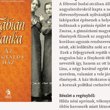
A félreeső budai utcában ál
angyalszobrokról kapta a ne
életveszélyesnek nyilvánítjá
lakóparkot építsenek a hely
indítanak a patinás épület 
Zsuzsa, a gimnáziumi magyart
élmények fűznek az angyalos
korában ugyanis rendszerese
nénit, aki lediktálta neki az 
Ezek a feljegyzések repítik 
angyalos ház a fénykorát él
nevezték így, hanem az ott l
Lina, a négy barátnő együtt é
szerelem, valamint a vele j
élményeit. A ház titokzatos
a korszak politikai cselszöv
Részlet a regényből:
Hilda néni aprónak, vékonyn
öblös karosszék miatt látsz