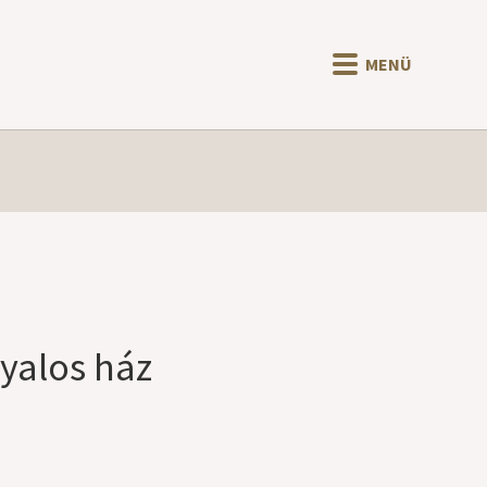
MENÜ
gyalos ház