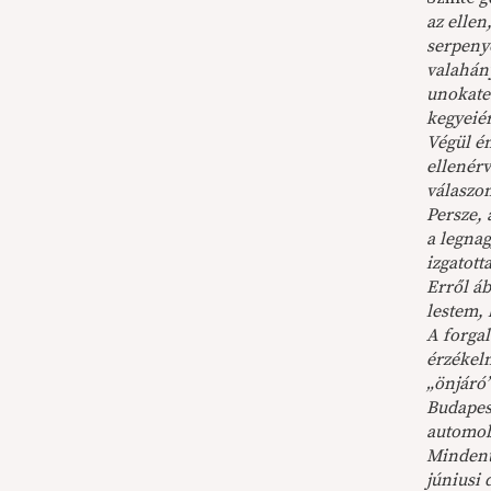
az ellen
serpeny
valahán
unokate
kegyeié
Végül én
ellenér
válaszo
Persze,
a legna
izgatott
Erről áb
lestem, 
A forgal
érzékeln
„önjáró”
Budapes
automobi
Mindent
júniusi 