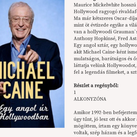
Maurice Mickelwhite hosszú 
Hollywood ragyogó rivaldaf
Ma már kétszeres Oscar-díjas
mint öt évtizede egyike a vi
van a hollywoodi Grauman`s 
Anthony Hopkinsé, Fred Ast
Egy angol sztár, egy hollywoo
akit Michael Caine-ként ism
mulatságos, barátságos és ő
láttatja velünk Hollywoodot,
fel a legendás filmeket, a sz
Részlet a regényből:
1
ALKONYZÓNA
Amikor 1992-ben befejeztem 
úgy tűnt, jó lesz ott és akko
mögöttem, írtam egy könyvet,
voltak, szép házam és a legf