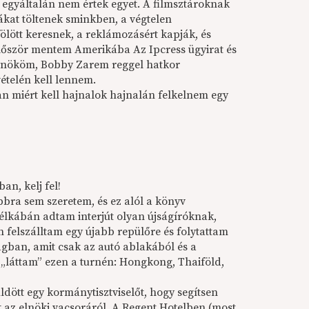
el egyáltalán nem értek egyet. A filmsztároknak
ákat töltenek sminkben, a végtelen
e fölött keresnek, a reklámozásért kapják, és
lőször mentem Amerikába Az Ipcress ügyirat és
gynököm, Bobby Zarem reggel hatkor
vételén kell lennem.
an miért kell hajnalok hajnalán felkelnem egy
an, kelj fel!
ra sem szeretem, és ez alól a könyv
 félkábán adtam interjút olyan újságíróknak,
n felszálltam egy újabb repülőre és folytattam
ban, amit csak az autó ablakából és a
 „láttam” ezen a turnén: Hongkong, Thaiföld,
dött egy kormánytisztviselőt, hogy segítsen
 az elnöki vacsoráról. A Regent Hotelben (most