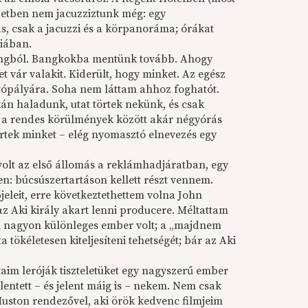
zetben nem jacuzziztunk még: egy
s, csak a jacuzzi és a körpanoráma; órákat
siában.
gkongból. Bangkokba mentünk tovább. Ahogy
et vár valakit. Kiderült, hogy minket. Az egész
autópályára. Soha nem láttam ahhoz foghatót.
án haladunk, utat törtek nekünk, és csak
g a rendes körülmények között akár négyórás
rtek minket – elég nyomasztó elnevezés egy
volt az első állomás a reklámhadjáratban, egy
n: búcsúszertartáson kellett részt vennem.
jeleit, erre következtethettem volna John
az Aki király akart lenni producere. Méltattam
n nagyon különleges ember volt; a „majdnem
tökéletesen kiteljesíteni tehetségét; bár az Aki
aim leróják tiszteletüket egy nagyszerű ember
elentett – és jelent máig is – nekem. Nem csak
 Huston rendezővel, aki örök kedvenc filmjeim