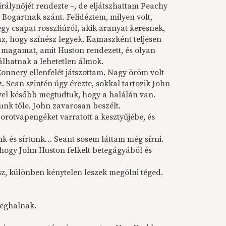
irálynőjét rendezte –, de eljátszhattam Peachy
ogartnak szánt. Felidéztem, milyen volt,
egy csapat rosszfiúról, akik aranyat keresnek,
z, hogy színész legyek. Kamaszként teljesen
m magamat, amit Huston rendezett, és olyan
válhatnak a lehetetlen álmok.
Connery ellenfelét játszottam. Nagy öröm volt
 Sean szintén úgy érezte, sokkal tartozik John
el később megtudtuk, hogy a halálán van.
nk tőle. John zavarosan beszélt.
orotvapengéket varratott a kesztyűjébe, és
nk és sírtunk… Seant sosem láttam még sírni.
 hogy John Huston felkelt betegágyából és
z, különben kénytelen leszek megölni téged.
meghalnak.