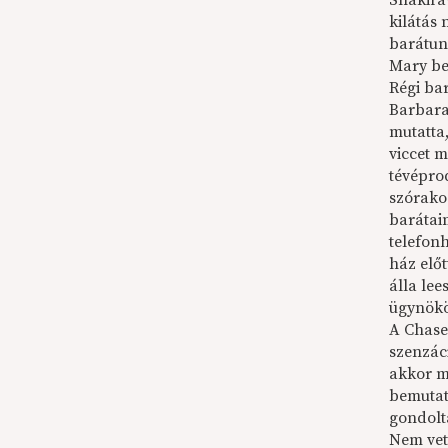
Shakirá
kilátás
barátun
Mary be
Régi ba
Barbara 
mutatta
viccet m
tévépro
szórako
barátaim
telefon
ház előt
álla lee
ügynökö
A Chase
szenzác
akkor m
bemutat
gondolta
Nem vett