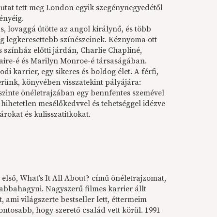
utat tett meg London egyik szegénynegyedétől
ényéig.
, lovaggá ütötte az angol királynő, és több
lág legkeresettebb színészeinek. Kéznyoma ott
színház előtti járdán, Charlie Chapliné,
aire-é és Marilyn Monroe-é társaságában.
di karrier, egy sikeres és boldog élet. A férfi,
erünk, könyvében visszatekint pályájára:
szinte önéletrajzában egy bennfentes szemével
 hihetetlen mesélőkedvvel és tehetséggel idézve
tárokat és kulisszatitkokat.
első, What’s It All About? című önéletrajzomat,
r abbahagyni. Nagyszerű filmes karrier állt
 ami világszerte bestseller lett, éttermeim
ontosabb, hogy szerető család vett körül. 1991