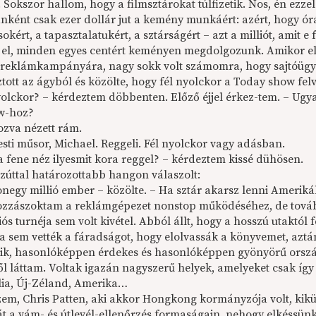
 Sokszor hallom, hogy a filmsztárokat túlfizetik. Nos, én ezz
nként csak ezer dollár jut a kemény munkáért: azért, hogy ór
sokért, a tapasztalatukért, a sztárságért – azt a milliót, amit 
 el, minden egyes centért keményen megdolgozunk. Amikor e
e reklámkampá­nyá­ra, nagy sokk volt számomra, hogy sajtóü
tott az ágyból és közölte, hogy fél nyolckor a Today show fel
yolckor? – kérdeztem döbbenten. Előző éjjel érkez-tem. – Ugy
ow-hoz?
ozva nézett rám.
sti műsor, Michael. Reggeli. Fél nyolckor vagy adásban.
a fene néz ilyesmit kora reggel? – kérdeztem kissé dühösen.
zúttal határozottabb hangon válaszolt:
negy millió ember – közölte. – Ha sztár akarsz lenni Amerikáb
zzászoktam a reklámgépezet nonstop működéséhez, de tovább
s turnéja sem volt kivétel. Abból állt, hogy a hosszú utaktól
ra sem vették a fáradságot, hogy elolvassák a könyvemet, aztá
ik, hasonlóképpen érdekes és hasonlóképpen gyönyörű ország
ől láttam. Voltak igazán nagyszerű helyek, amelyeket csak így
lia, Új-Zéland, Amerika…
em, Chris Patten, aki akkor Hongkong kormányzója volt, kikül
át a vám- és útlevél-ellenőrzés formaságain, nehogy elkéssünk