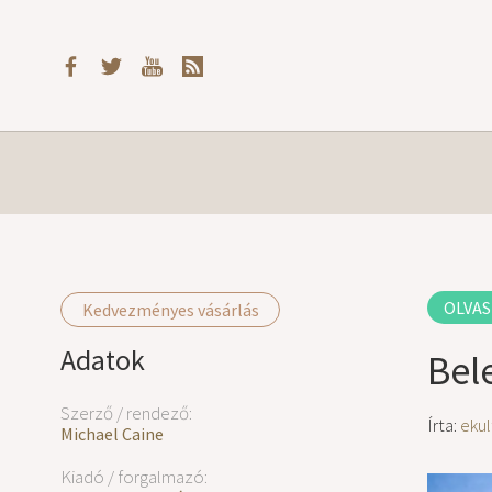
OLVAS
Kedvezményes vásárlás
Adatok
Bel
Szerző / rendező:
Írta:
ekul
Michael Caine
Kiadó / forgalmazó: