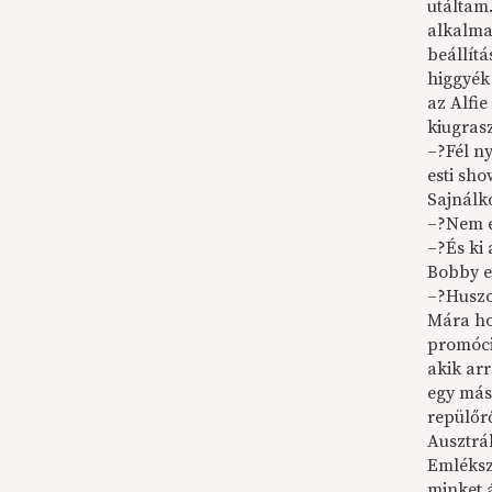
utáltam.
alkalma
beállítá
higgyék
az Alfi
kiugrasz
–?Fél n
esti sh
Sajnálk
–?Nem e
–?És ki 
Bobby e
–?Huszo
Mára ho
promóció
akik ar
egy más
repülőr
Ausztrá
Emléksz
minket 