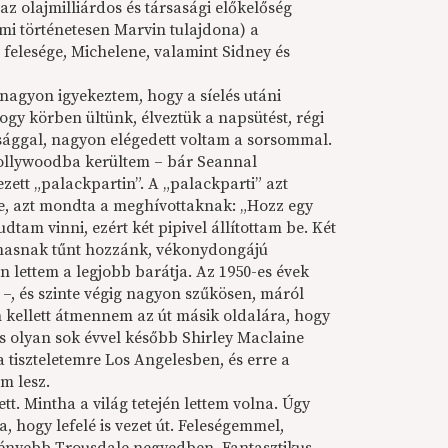
z olajmilliárdos és társasági előkelőség
mi történetesen Marvin tulajdona) a
felesége, Michelene, valamint Sidney és
 nagyon igyekeztem, hogy a síelés utáni
ogy körben ültünk, élveztük a napsütést, régi
asággal, nagyon elégedett voltam a sorsommal.
 Hollywoodba kerültem – bár Seannal
tt „palackpartin”. A „palackparti” azt
nze, azt mondta a meghívottaknak: „Hozz egy
tam vinni, ezért két pipivel állítottam be. Két
talmasnak tűnt hozzánk, vékonydongájú
n lettem a legjobb barátja. Az 1950-es évek
–, és szinte végig nagyon szűkösen, máról
 kellett átmennem az út másik oldalára, hogy
is olyan sok évvel később Shirley Maclaine
tiszteletemre Los Angelesben, és erre a
m lesz.
t. Mintha a világ tetején lettem volna. Úgy
 hogy lefelé is vezet út. Feleségemmel,