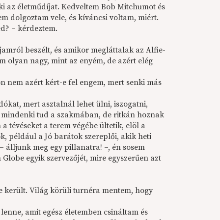
ki az életműdí­jat. Kedveltem Bob Mitchumot és
em dolgoztam vele, és kíváncsi voltam, miért.
ed? – kérdeztem.
amról beszélt, és amikor megláttalak az Alfie-
m olyan nagy, mint az enyém, de azért elég
on nem azért kért-e fel engem, mert senki más
ókat, mert asztalnál lehet ülni, iszogatni,
it mindenki tud a szakmában, de ritkán hoznak
a tévéseket a terem végébe ültetik, elöl a
, például a Jó barátok szereplői, akik heti
 álljunk meg egy pillanatra! –, én sosem
 Globe egyik szervezőjét, mire egyszerűen azt
 került. Világ körüli turnéra mentem, hogy
 lenne, amit egész életemben csináltam és