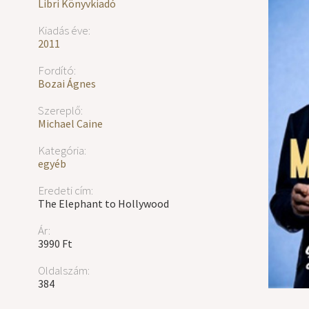
Libri Könyvkiadó
Kiadás éve:
2011
Fordító:
Bozai Ágnes
Szereplő:
Michael Caine
Kategória:
egyéb
Eredeti cím:
The Elephant to Hollywood
Ár:
3990 Ft
Oldalszám:
384