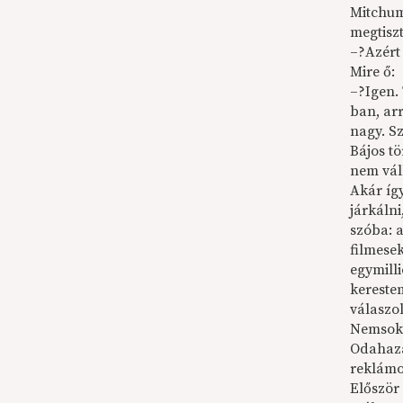
Mitchum
megtisz
–?Azért
Mire ő:
–?Igen.
ban, ar
nagy. Sz
Bájos t
nem váll
Akár így
járkáln
szóba: a
filmesek
egymill
kerestem
válaszol
Nemsoká
Odahaza
reklámo
Először