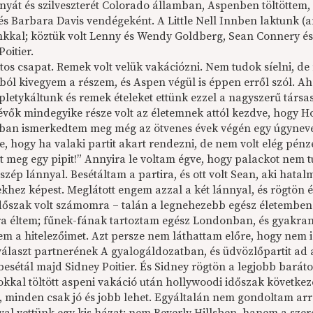
nyát és szilveszterét Colorado államban, Aspenben töltöttem, a
és Barbara Davis vendégeként. A Little Nell Innben laktunk (a
nkkal; köztük volt Lenny és Wendy Goldberg, Sean Connery és 
oitier.
tos csapat. Remek volt velük vakációzni. Nem tudok síelni, de
ból kivegyem a részem, és Aspen végül is éppen erről szól. Ah
 pletykáltunk és remek ételeket ettünk ezzel a nagyszerű társ
lévők mindegyike része volt az életemnek attól kezdve, hogy
an ismerkedtem meg még az ötvenes évek végén egy úgyneveze
te, hogy ha valaki partit akart rendezni, de nem volt elég pé
 meg egy pipit!” Annyira le voltam égve, hogy palackot nem tud
szép lánnyal. Besétáltam a partira, és ott volt Sean, aki ha
khez képest. Meglátott engem azzal a két lánnyal, és rögtön é
dőszak volt számomra – talán a legnehezebb egész életemben 
a éltem; fűnek-fának tartoztam egész Londonban, és gyakran
jem a hitelezőimet. Azt persze nem láthattam előre, hogy nem 
álaszt partnerének A gyalogáldozatban, és üdvözlőpartit ad a 
besétál majd Sidney Poitier. És Sidney rögtön a legjobb baráto
kkal töltött aspeni vakáció után hollywoodi időszak következet
 minden csak jó és jobb lehet. Egyáltalán nem gondoltam arra,