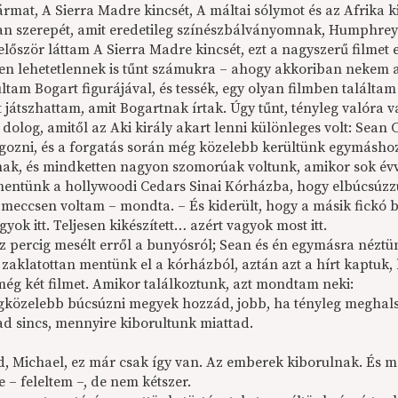
rmat, A Sierra Madre kincsét, A máltai sólymot és az Afrika k
n szerepét, amit eredetileg színészbálványomnak, Humphrey B
lőször láttam A Sierra Madre kincsét, ezt a nagyszerű filmet 
en lehetetlennek is tűnt számukra – ahogy akkoriban nekem a
ltam Bogart figurájával, és tessék, egy olyan filmben találta
 játszhattam, amit Bogartnak írtak. Úgy tűnt, tényleg valóra 
dolog, amitől az Aki király akart lenni különleges volt: Sean 
lgozni, és a forgatás során még közelebb kerültünk egymáshoz.
ak, és mindketten nagyon szomorúak voltunk, amikor sok évv
mentünk a hollywoodi Cedars Sinai Kórházba, hogy elbúcsúzzu
meccsen voltam – mondta. – És kiderült, hogy a másik fickó b
gyok itt. Teljesen kikészített… azért vagyok most itt.
z percig mesélt erről a bunyósról; Sean és én egymásra néztü
zaklatottan mentünk el a kórházból, aztán azt a hírt kaptuk,
 még két filmet. Amikor találkoztunk, azt mondtam neki:
gközelebb búcsúzni megyek hozzád, jobb, ha tényleg meghals
d sincs, mennyire kiborultunk miattad.
, Michael, ez már csak így van. Az emberek kiborulnak. És 
 – feleltem –, de nem kétszer.