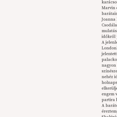
karácso
Marvin 
barátai
Joanna P
Csodála
mulatás
időkről
A jelen
Londonb
jelentet
palackot
nagyon 
színésze
nehéz i
holnapr
elkerül
engem v
partira 
A baráto
éreztem,