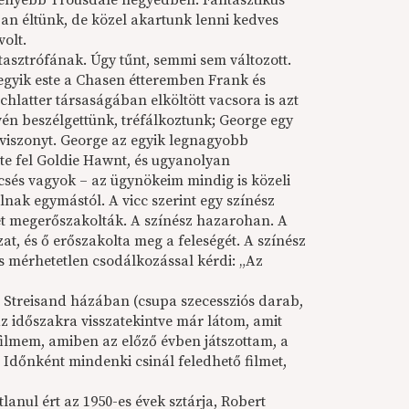
erényebb Trousdale negyedben. Fantasztikus
ban éltünk, de közel akartunk lenni kedves
olt.
tasztrófának. Úgy tűnt, semmi sem változott.
 egyik este a Chasen étteremben Frank és
hlatter társaságában elköltött vacsora is azt
vén beszélgettünk, tréfálkoztunk; George egy
ti viszonyt. George az egyik legnagyobb
e fel Goldie Hawnt, és ugyanolyan
csés vagyok – az ügynökeim mindig is közeli
lnak egymástól. A vicc szerint egy színész
gét megerőszakolták. A színész hazarohan. A
zat, és ő erőszakolta meg a feleségét. A színész
és mérhetetlen csodálkozással kérdi: „Az
 Streisand házában (csupa szecessziós darab,
az időszakra visszatekintve már látom, amit
ilmem, amiben az előző évben játszottam, a
Időnként mindenki csinál feledhető filmet,
lanul ért az 1950-es évek sztárja, Robert