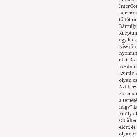
InterCo
harminc
töltöttü
Bármily
kiléptün
egy kic
Kísérő 
nyomult
utat. A
kezdő í
Ezután 
olyan e
Azt his
Foreman
a temet
nagy” ka
király a
Ott ült
előtt, é
olyan e