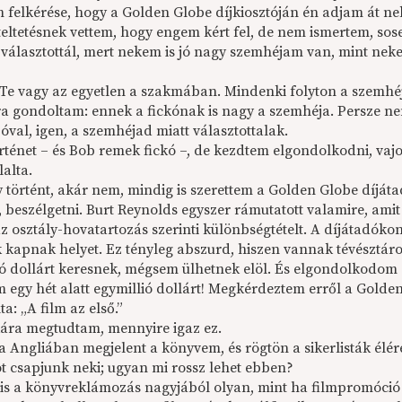
 felkérése, hogy a Golden Globe díjkiosztóján én adjam át ne
teltetésnek vettem, hogy engem kért fel, de nem ismertem, sos
 választottál, mert nekem is jó nagy szemhéjam van, mint nek
 Te vagy az egyetlen a szakmában. Mindenki folyton a szemhé­j
ra gondoltam: ennek a fickónak is nagy a szemhéja. Persze ne
óval, igen, a szemhé­jad miatt választottalak.
örténet – és Bob remek fickó –, de kezdtem elgondolkodni, vaj
alta.
 történt, akár nem, mindig is szerettem a Golden Globe díjátad
i, beszélgetni. Burt Reynolds egyszer rámutatott valamire, am
z osztály-hovatartozás szerinti különbségtételt. A díjátadókon 
 kapnak helyet. Ez tényleg abszurd, hiszen vannak tévésztárok
ió dollárt keresnek, mégsem ülhetnek elöl. És elgondolkodom –
 egy hét alatt egymillió dollárt! Megkérdeztem erről a Golden
ta: „A film az első.”
ra megtudtam, mennyire igaz ez.
 Angliában megjelent a könyvem, és rögtön a sikerlisták élére
t csapjunk neki; ugyan mi rossz lehet ebben?
 is a könyvreklámozás nagyjából olyan, mint ha filmpromó­ció