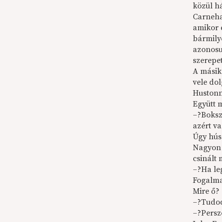
közül há
Carneha
amikor e
bármily
azonosu
szerepet
A másik 
vele do
Hustonn
Együtt 
–?Boksz
azért va
Úgy hús
Nagyon 
csinált
–?Ha le
Fogalma
Mire ő?
–?Tudod
–?Persze