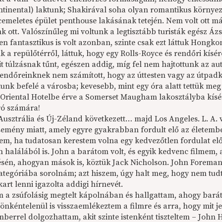
ntinental) laktunk; Shakirával soha olyan romantikus környe
emeletes épület penthouse lakásának tetején. Nem volt ott má
nk ott. Valószínűleg mi voltunk a legtisztább turisták egész Áz
en fantasztikus is volt azonban, szinte csak ezt láttuk Hon
k a repülőtérről, láttuk, hogy egy Rolls-Royce és rendőri kísér
sit túlzásnak tűnt, egészen addig, míg fel nem hajtottunk az 
rendőreinknek nem számított, hogy az úttesten vagy az útpadk
unk befelé a városba; kevesebb, mint egy óra alatt tettük me
z Oriental Hotelbe érve a Somerset Maugham lakosztályba kísé
ró számára!
Ausztrália és Új-Zéland következett… majd Los Angeles. L. A. 
semény miatt, amely egyre gyakrabban fordult elő az életembe
zem, ha tudatosan kerestem volna egy kedvezőtlen fordulat elő
 halálából is. John a barátom volt, és egyik kedvenc filmem, 
ésén, ahogyan mások is, köztük Jack Nicholson. John Forema
tegóriába sorolnám; azt hiszem, úgy halt meg, hogy nem tudta 
kart lenni igazolta addigi hírnevét.
em a zsúfolásig megtelt kápolnában és hallgattam, ahogy barát
s önkéntelenül is visszaemlékeztem a filmre és arra, hogy mit j
mberrel dolgozhattam, akit szinte istenként tiszteltem – John