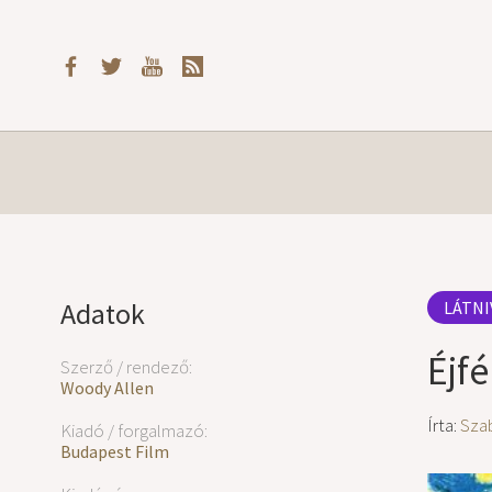
Adatok
LÁTNI
Éjfé
Szerző / rendező:
Woody Allen
Írta:
Sza
Kiadó / forgalmazó:
Budapest Film