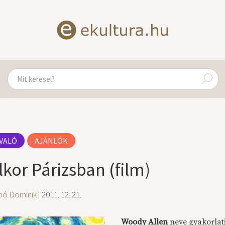
VALÓ
AJÁNLÓK
lkor Párizsban (film)
bó Dominik
| 2011. 12. 21.
Woody Allen
neve gyakorlati