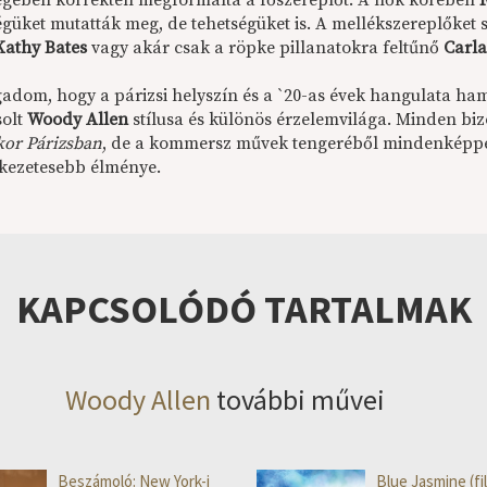
égében korrekten megformálta a főszereplőt. A nők körében
égüket mutatták meg, de tehetségüket is. A mellékszereplőket
Kathy Bates
vagy akár csak a röpke pillanatokra feltűnő
Carl
adom, hogy a párizsi helyszín és a `20-as évek hangulata h
solt
Woody Allen
stílusa és különös érzelemvilága. Minden bizo
kor Párizsban
, de a kommersz művek tengeréből mindenképpen
kezetesebb élménye.
KAPCSOLÓDÓ TARTALMAK
Woody Allen
további művei
Beszámoló: New York-i
Blue Jasmine (fi