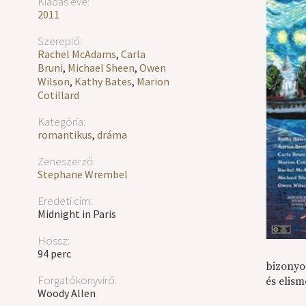
Kiadás éve:
2011
Szereplő:
Rachel McAdams
,
Carla
Bruni
,
Michael Sheen
,
Owen
Wilson
,
Kathy Bates
,
Marion
Cotillard
Kategória:
romantikus
,
dráma
Zeneszerző:
Stephane Wrembel
Eredeti cím:
Midnight in Paris
Hossz:
94 perc
bizonyos
Forgatókönyvíró:
és elis
Woody Allen