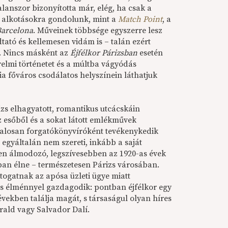
alanszor bizonyította már, elég, ha csak a
n alkotásokra gondolunk, mint a
Match Point
, a
Barcelona
. Műveinek többsége egyszerre lesz
ató és kellemesen vidám is – talán ezért
t. Nincs másként az
Éjfélkor Párizsban
esetén
elmi történetet és a múltba vágyódás
ia főváros csodálatos helyszínein láthatjuk
izs elhagyatott, romantikus utcácskáin
az esőből és a sokat látott emlékművek
talosan forgatókönyvíróként tevékenykedik
gyáltalán nem szereti, inkább a saját
en álmodozó, legszívesebben az 1920-as évek
an élne – természetesen Párizs városában.
ogatnak az apósa üzleti ügye miatt
ös élménnyel gazdagodik: pontban éjfélkor egy
években találja magát, s társaságul olyan híres
erald vagy Salvador Dalí.