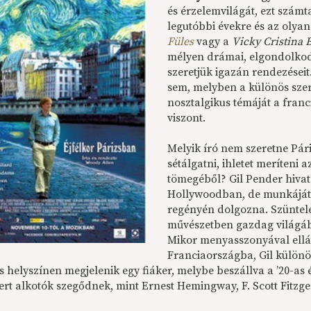
és érzelemvilágát
, ezt számt
legutóbbi évekre és az olya
Füles
vagy a
Vicky Cristina 
mélyen drámai, elgondolkodt
szeretjük igazán rendezései
sem, melyben a különös szer
nosztalgikus témáját a franc
viszont.
Melyik író nem szeretne Pár
sétálgatni, ihletet meríteni 
tömegéből? Gil Pender hiva
Hollywoodban, de munkáját e
regényén dolgozna. Szüntel
művészetben gazdag világáb
Mikor menyasszonyával ellát
Franciaországba, Gil külön
 helyszínen megjelenik egy fiáker, melybe beszállva a ’20-as 
mert alkotók szegődnek, mint Ernest Hemingway, F. Scott Fitzg