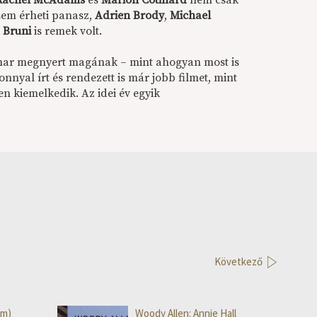
Rachel McAdams
és
Marion Cotillard
nem csak
 sem érheti panasz,
Adrien Brody
,
Michael
a Bruni
is remek volt.
amar megnyert magának – mint ahogyan most is
nnyal írt és rendezett is már jobb filmet, mint
 kiemelkedik. Az idei év egyik
Következő
lm)
Woody Allen: Annie Hall