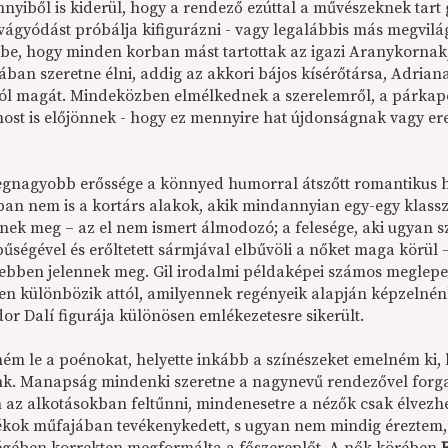
nyiből is kiderül, hogy a rendező ezúttal a művészeknek tart 
vágyódást próbálja kifigurázni - vagy legalábbis más megvilág
 be, hogy minden korban mást tartottak az igazi Aranykornak,
ában szeretne élni, addig az akkori bájos kísérőtársa, Adrian
jól magát. Mindeközben elmélkednek a szerelemről, a párkapc
ost is előjönnek - hogy ez mennyire hat újdonságnak vagy er
.
legnagyobb erőssége a könnyed humorral átszőtt romantikus ha
ban nem is a kortárs alakok, akik mindannyian egy-egy klassz
enek meg – az el nem ismert álmodozó; a felesége, aki ugyan sz
űségével és erőltetett sármjával elbűvöli a nőket maga körül 
ebben jelennek meg. Gil irodalmi példaképei számos meglepet
ően különbözik attól, amilyennek regényeik alapján képzelnén
or Dalí figurája különösen emlékezetesre sikerült.
m le a poénokat, helyette inkább a színészeket emelném ki, hi
nk. Manapság mindenki szeretne a nagynevű rendezővel forgatn
 az alkotásokban feltűnni, mindenesetre a nézők csak élvezhet
tékok műfajában tevékenykedett, s ugyan nem mindig éreztem, h