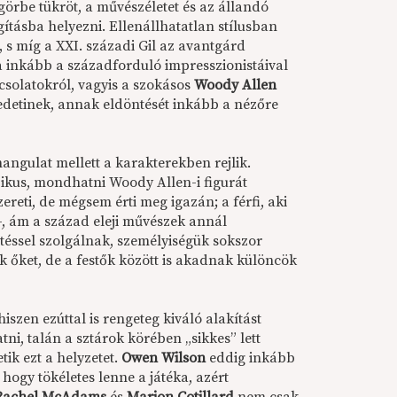
görbe tükröt, a művészéletet és az állandó
ításba helyezni. Ellenállhatatlan stílusban
 s míg a XXI. századi Gil az avantgárd
a inkább a századforduló impresszionistáival
solatokról, vagyis a szokásos
Woody Allen
edetinek, annak eldöntését inkább a nézőre
ngulat mellett a karakterekben rejlik.
ikus, mondhatni Woody Allen-i figurát
ereti, de mégsem érti meg igazán; a férfi, aki
–, ám a század eleji művészek annál
éssel szolgálnak, személyiségük sokszor
k őket, de a festők között is akadnak különcök
szen ezúttal is rengeteg kiváló alakítást
i, talán a sztárok körében „sikkes” lett
ik ezt a helyzetet.
Owen Wilson
eddig inkább
ogy tökéletes lenne a játéka, azért