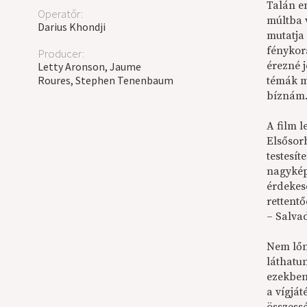
Talán en
Operatőr:
múltba 
Darius Khondji
mutatja
fénykor
Producer:
érezné 
Letty Aronson, Jaume
Roures, Stephen Tenenbaum
témák m
bíznám
A film 
Elsősor
testesít
nagykép
érdekes
rettent
– Salvad
Nem lőné
láthatu
ezekben
a vígjá