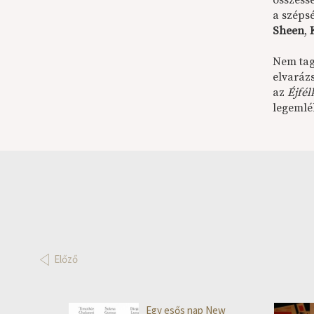
összess
a széps
Sheen
,
Nem tag
elvaráz
az
Éjfél
legemlé
Előző
Egy esős nap New