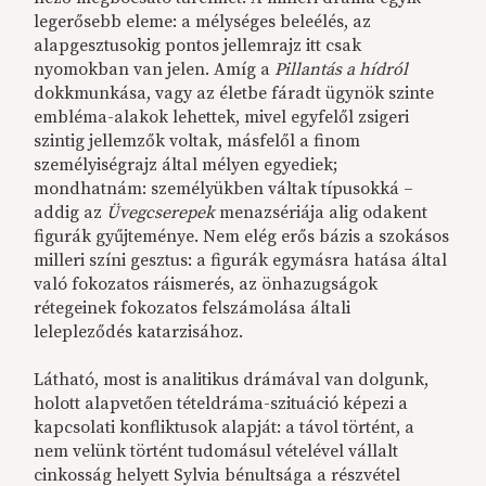
legerősebb eleme: a mélységes beleélés, az
alapgesztusokig pontos jellemrajz itt csak
nyomokban van jelen. Amíg a
Pillantás a hídról
dokkmunkása, vagy az életbe fáradt ügynök szinte
embléma-alakok lehettek, mivel egyfelől zsigeri
szintig jellemzők voltak, másfelől a finom
személyiségrajz által mélyen egyediek;
mondhatnám: személyükben váltak típusokká –
addig az
Üvegcserepek
menazsériája alig odakent
figurák gyűjteménye. Nem elég erős bázis a szokásos
milleri színi gesztus: a figurák egymásra hatása által
való fokozatos ráismerés, az önhazugságok
rétegeinek fokozatos felszámolása általi
lelepleződés katarzisához.
Látható, most is analitikus drámával van dolgunk,
holott alapvetően tételdráma-szituáció képezi a
kapcsolati konfliktusok alapját: a távol történt, a
nem velünk történt tudomásul vételével vállalt
cinkosság helyett Sylvia bénultsága a részvétel