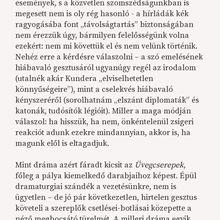
események, s a közvetlen szomszédságunkban is
megesett nem is oly rég hasonló - a hírládák kék
ragyogásába font „távolságtartás” biztonságában
nem érezzük úgy, bármilyen felelősségünk volna
ezekért: nem mi követtük el és nem velünk történik.
Nehéz erre a kérdésre válaszolni – a szó emelésének
hiábavaló gesztusáról ugyanúgy regél az irodalom
(utalnék akár Kundera „elviselhetetlen
könnyűségeire”), mint a cselekvés hiábavaló
kényszeréről (sorolhatnám „elszánt diplomaták” és
katonák, tudósítók légióit). Miller a maga módján
válaszol: ha hisszük, ha nem, önkéntelenül zsigeri
reakciót adunk ezekre mindannyian, akkor is, ha
magunk elől is eltagadjuk.
Mint dráma azért fáradt kicsit az
Üvegcserepek
,
főleg a pálya kiemelkedő darabjaihoz képest. Épül
dramaturgiai szándék a vezetésünkre, nem is
ügyetlen – de jó pár következetlen, hirtelen gesztus
követeli a szereplők csetlései-botlásai közepette a
néző megbocsátó türelmét. A milleri dráma egyik