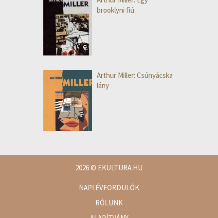
brooklyni fiú
Arthur Miller: Csúnyácska
lány
2026
© EKULTURA.HU
NAPI ÉVFORDULÓK
RÓLUNK
ALAPÍTVÁNY