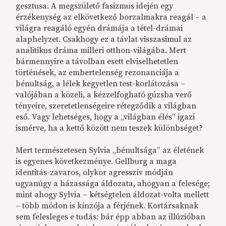
gesztusa. A megszülető fasizmus idején egy
érzékenység az elkövetkező borzalmakra reagál – a
világra reagáló egyén drámája a tétel-drámai
alaphelyzet. Csakhogy ez a távlat visszasimul az
analitikus dráma milleri otthon-világába. Mert
bármennyire a távolban esett elviselhetetlen
történések, az embertelenség rezonanciája a
bénultság, a lélek kegyetlen test-korlátozása –
valójában a közeli, a kézzelfogható gúzsba verő
tényeire, szeretetlenségeire rétegződik a világban
eső. Vagy lehetséges, hogy a „világban élés” igazi
ismérve, ha a kettő között nem teszek különbséget?
Mert természetesen Sylvia „bénultsága” az életének
is egyenes következménye. Gellburg a maga
identitás-zavaros, olykor agresszív módján
ugyanúgy a házassága áldozata, ahogyan a felesége;
mint ahogy Sylvia – kétségtelen áldozat-volta mellett
– több módon is kínzója a férjének. Kortársaknak
sem felesleges e tudás: bár épp abban az illúzióban