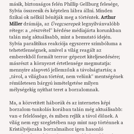
másik, biztonságos felén Phillip Gellburg felesége,
Sylvia összeesik és képtelen lábra állni. Minden
fizikai ok nélkül bénítják meg a történtek.
Arthur
Miller
drámája, az
Üvegcserepek
legnyilvánvalóbb
rétege: a „részvétel” kérdése médiajárta korunkban
talán még aktuálisabb, mint a bemutató idején.
Sylvia paralitikus reakciója egyszerre szimbóluma a
tehetetlenségnek, amivel a világ reagált az
emberekből formált terror-gépezet kiteljesedésére;
másrészt a környezet értetlensége megmutatja:
mennyire alapvető jellemzőnk a távolságtartás; a
„távol, a világban történt, nem velünk” mentségének
rémületesen bárgyú ismételgetése milyen
mélységekig nyithat teret a borzalomnak.
Ma, a közvetített háborúk és az internetes képi
borzalom-tunkolás korában talán még aktuálisabb:
van-e felelőssége, és miben rejlik a távol élőnek. A
világ nem egy szegletében nap mint nap történnek a
Kristályéjszaka borzalmaihoz igen hasonló