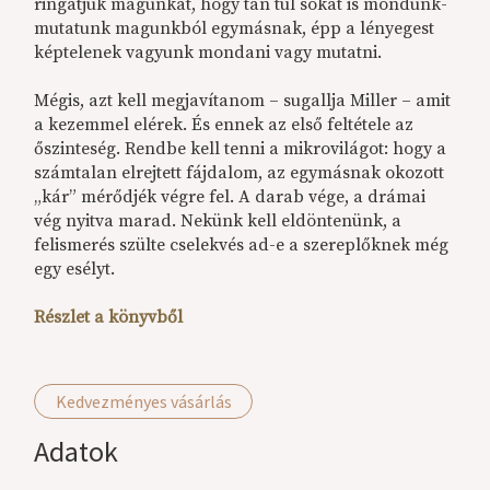
ringatjuk magunkat, hogy tán túl sokat is mondunk-
mutatunk magunkból egymásnak, épp a lényegest
képtelenek vagyunk mondani vagy mutatni.
Mégis, azt kell megjavítanom – sugallja Miller – amit
a kezemmel elérek. És ennek az első feltétele az
őszinteség. Rendbe kell tenni a mikrovilágot: hogy a
számtalan elrejtett fájdalom, az egymásnak okozott
„kár” mérődjék végre fel. A darab vége, a drámai
vég nyitva marad. Nekünk kell eldöntenünk, a
felismerés szülte cselekvés ad-e a szereplőknek még
egy esélyt.
Részlet a könyvből
Kedvezményes vásárlás
Adatok