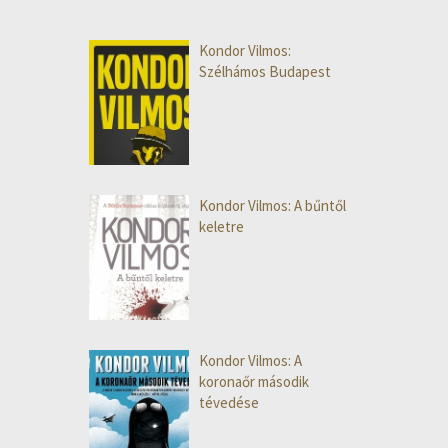
Kondor Vilmos:
Szélhámos Budapest
Kondor Vilmos: A bűntől
keletre
Kondor Vilmos: A
koronaőr második
tévedése