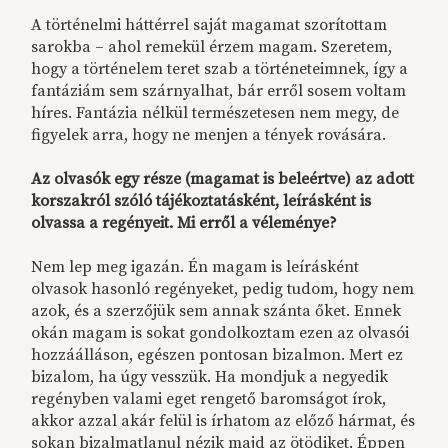
A történelmi háttérrel saját magamat szorítottam
sarokba – ahol remekül érzem magam. Szeretem,
hogy a történelem teret szab a történeteimnek, így a
fantáziám sem szárnyalhat, bár erről sosem voltam
híres. Fantázia nélkül természetesen nem megy, de
figyelek arra, hogy ne menjen a tények rovására.
Az olvasók egy része (magamat is beleértve) az adott
korszakról szóló tájékoztatásként, leírásként is
olvassa a regényeit. Mi erről a véleménye?
Nem lep meg igazán. Én magam is leírásként
olvasok hasonló regényeket, pedig tudom, hogy nem
azok, és a szerzőjük sem annak szánta őket. Ennek
okán magam is sokat gondolkoztam ezen az olvasói
hozzáálláson, egészen pontosan bizalmon. Mert ez
bizalom, ha úgy vesszük. Ha mondjuk a negyedik
regényben valami eget rengető baromságot írok,
akkor azzal akár felül is írhatom az előző hármat, és
sokan bizalmatlanul nézik majd az ötödiket. Éppen