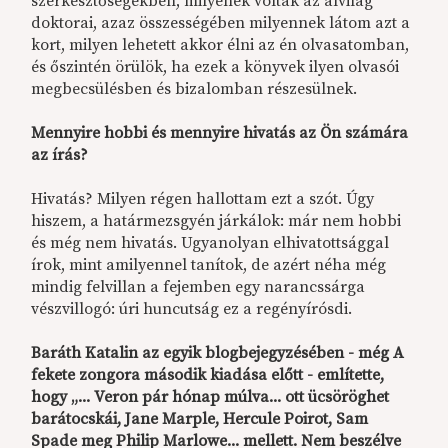
szerkesztőségekben, milyenek voltak az alvilág
doktorai, azaz összességében milyennek látom azt a
kort, milyen lehetett akkor élni az én olvasatomban,
és őszintén örülök, ha ezek a könyvek ilyen olvasói
megbecsülésben és bizalomban részesülnek.
Mennyire hobbi és mennyire hivatás az Ön számára
az írás?
Hivatás? Milyen régen hallottam ezt a szót. Úgy
hiszem, a határmezsgyén járkálok: már nem hobbi
és még nem hivatás. Ugyanolyan elhivatottsággal
írok, mint amilyennel tanítok, de azért néha még
mindig felvillan a fejemben egy narancssárga
vészvillogó: úri huncutság ez a regényírósdi.
Baráth Katalin az egyik blogbejegyzésében - még A
fekete zongora második kiadása előtt - említette,
hogy „... Veron pár hónap múlva... ott ücsöröghet
barátocskái, Jane Marple, Hercule Poirot, Sam
Spade meg Philip Marlowe... mellett. Nem beszélve