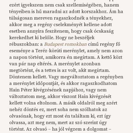
ezért igyekszem nem csak szellemiségében, hanem
tényeiben is hű maradni az adott korszakhoz. Ám ha
túlságosan mereven ragaszkodnék a tényekhez,
akkor meg a regény cselekményét kellene adott
esetben annyira feszítenem, hogy csak ócskaság
kerekedhet ki belőle. Hogy ne beszéljek
rébuszokban: a
Budapest romokban
című regény fő
eseménye a Teréz-körúti merénylet, amely nem azon
a napon történt, amikorra én megírtam. A kettő közt
van pár nap eltérés. A merénylet azonban
megtörtént, és a tettes is az volt, akit megírtam.
Döntenem kellett. Vagy megváltoztatom a regényben
a merénylet időpontját, és akkor ragaszkodhatom
Hain Péter kivégzésének napjához, vagy nem
változtatom meg, akkor viszont Hain kivégzését
kellett volna eltolnom. A másik oldalról meg azért
nehéz döntés ez, mert soha nem szólhatok az
olvasónak, hogy ezt most én találtam ki, ezt így
olvassa, azt meg nem, mert az szó szerint úgy
történt. Az olvasó – ha jól végzem a dolgomat –