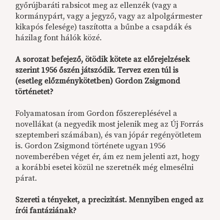
győrújbaráti rabsicot meg az ellenzék (vagy a
kormánypárt, vagy a jegyző, vagy az alpolgármester
kikapós felesége) taszította a bűnbe a csapdák és
házilag font hálók közé.
A sorozat befejező, ötödik kötete az előrejelzések
szerint 1956 őszén játszódik. Tervez ezen túl is
(esetleg előzménykötetben) Gordon Zsigmond
történetet?
Folyamatosan írom Gordon főszereplésével a
novellákat (a negyedik most jelenik meg az Új Forrás
szeptemberi számában), és van jópár regényötletem
is. Gordon Zsigmond története ugyan 1956
novemberében véget ér, ám ez nem jelenti azt, hogy
a korábbi esetei közül ne szeretnék még elmesélni
párat.
Szereti a tényeket, a precizitást. Mennyiben enged az
írói fantáziának?