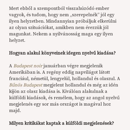
Mert ebből a szempontból visszahúzódó ember
vagyok, és tudom, hogy nem „szerepelnék” jól egy
ilyen helyzetben. Mindannyian próbáljuk elkerülni
az olyan szituációkat, amikben nem érezzük jól
magunkat. Nekem a nyilvánosság maga egy ilyen
helyzet.
Hogyan alakul könyveinek idegen nyelvű kiadása?
A
Budapest noir
januárban végre megjelenik
Amerikában is. A regény eddig napvilágot látott
franciául, németül, lengyelül, hollandul és olaszul. A
Bűnös Budapest
megjelent hollandul és még az idén
kijön az olasz kiadása is. Kiválóan alakulnak a
külföldi kiadások, és remélem, hogy az angol nyelvű
megjelenés egy sor más országot is magával hoz
majd.
Milyen kritikákat kaptak a külföldi megjelenések?