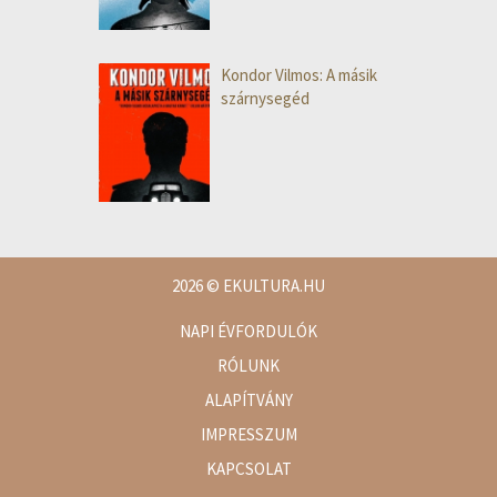
Kondor Vilmos: A másik
szárnysegéd
2026
© EKULTURA.HU
NAPI ÉVFORDULÓK
RÓLUNK
ALAPÍTVÁNY
IMPRESSZUM
KAPCSOLAT