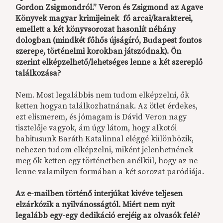
Gordon Zsigmondról.” Veron és Zsigmond az Agave
Könyvek magyar krimijeinek fő arcai/karakterei,
emellett a két könyvsorozat hasonlít néhány
dologban (mindkét főhős újságíró, Budapest fontos
szerepe, történelmi korokban játszódnak). Ön
szerint elképzelhető/lehetséges lenne a két szereplő
találkozása?
Nem. Most legalábbis nem tudom elképzelni, ők
ketten hogyan találkozhatnának. Az ötlet érdekes,
ezt elismerem, és jómagam is Dávid Veron nagy
tisztelője vagyok, ám úgy látom, hogy alkotói
habitusunk Baráth Katalinnal eléggé különbözik,
nehezen tudom elképzelni, miként jelenhetnének
meg ők ketten egy történetben anélkül, hogy az ne
lenne valamilyen formában a két sorozat paródiája.
Az e-mailben történő interjúkat kivéve teljesen
elzárkózik a nyilvánosságtól. Miért nem nyit
legalább egy-egy dedikáció erejéig az olvasók felé?