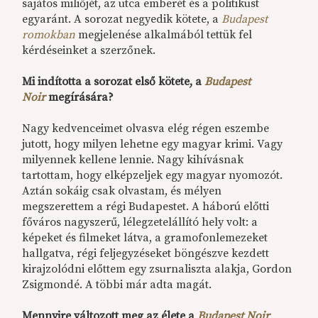
sajátos miliőjét, az utca emberét és a politikust
egyaránt. A sorozat negyedik kötete, a
Budapest
romokban
megjelenése alkalmából tettük fel
kérdéseinket a szerzőnek.
Mi indította a sorozat első kötete, a
Budapest
Noir
megírására?
Nagy kedvenceimet olvasva elég régen eszembe
jutott, hogy milyen lehetne egy magyar krimi. Vagy
milyennek kellene lennie. Nagy kihívásnak
tartottam, hogy elképzeljek egy magyar nyomozót.
Aztán sokáig csak olvastam, és mélyen
megszerettem a régi Budapestet. A háború előtti
főváros nagyszerű, lélegzetelállító hely volt: a
képeket és filmeket látva, a gramofonlemezeket
hallgatva, régi feljegyzéseket böngészve kezdett
kirajzolódni előttem egy zsurnaliszta alakja, Gordon
Zsigmondé. A többi már adta magát.
Mennyire változott meg az élete a
Budapest Noir