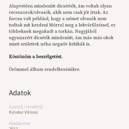
Alapvetően mindenütt dicsérték, ám voltak olyan
recenzorok/olvasók, akik nem csak jót írtak. Az
furcsa volt például, hogy a német olvasók nem
tudtak mit kezdeni Mórral meg a lekvárfőzéssel, ez
többeknek megakadt a torkán. Nagyjából
ugyanazért dicsérik mindenütt, ám más-más okok
miatt születtek néha negatív kritikák is.
Köszönöm a beszélgetést.
Örömmel álltam rendelkezésükre.
Adatok
Szerző / rendező:
Kondor Vilmos
Kiadás éve:
2011