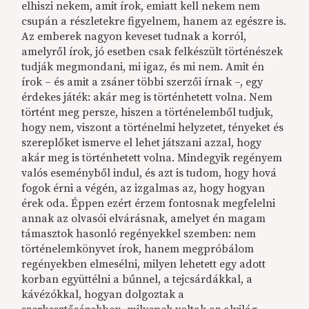
elhiszi nekem, amit írok, emiatt kell nekem nem
csupán a részletekre figyelnem, hanem az egészre is.
Az emberek nagyon keveset tudnak a korról,
amelyről írok, jó esetben csak felkészült történészek
tudják megmondani, mi igaz, és mi nem. Amit én
írok – és amit a zsáner többi szerzői írnak –, egy
érdekes játék: akár meg is történhetett volna. Nem
történt meg persze, hiszen a történelemből tudjuk,
hogy nem, viszont a történelmi helyzetet, tényeket és
szereplőket ismerve el lehet játszani azzal, hogy
akár meg is történhetett volna. Mindegyik regényem
valós eseményből indul, és azt is tudom, hogy hová
fogok érni a végén, az izgalmas az, hogy hogyan
érek oda. Éppen ezért érzem fontosnak megfelelni
annak az olvasói elvárásnak, amelyet én magam
támasztok hasonló regényekkel szemben: nem
történelemkönyvet írok, hanem megpróbálom
regényekben elmesélni, milyen lehetett egy adott
korban együttélni a bűnnel, a tejcsárdákkal, a
kávézókkal, hogyan dolgoztak a