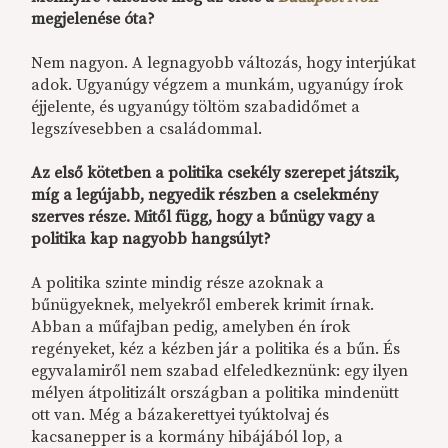
megjelenése óta?
Nem nagyon. A legnagyobb változás, hogy interjúkat
adok. Ugyanúgy végzem a munkám, ugyanúgy írok
éjjelente, és ugyanúgy töltöm szabadidőmet a
legszívesebben a családommal.
Az első kötetben a politika csekély szerepet játszik,
míg a legújabb, negyedik részben a cselekmény
szerves része. Mitől függ, hogy a bűnügy vagy a
politika kap nagyobb hangsúlyt?
A politika szinte mindig része azoknak a
bűnügyeknek, melyekről emberek krimit írnak.
Abban a műfajban pedig, amelyben én írok
regényeket, kéz a kézben jár a politika és a bűn. És
egyvalamiről nem szabad elfeledkeznünk: egy ilyen
mélyen átpolitizált országban a politika mindenütt
ott van. Még a bázakerettyei tyúktolvaj és
kacsanepper is a kormány hibájából lop, a