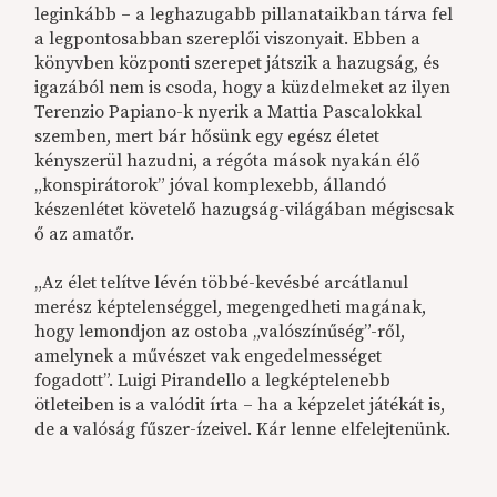
leginkább – a leghazugabb pillanataikban tárva fel
a legpontosabban szereplői viszonyait. Ebben a
könyvben központi szerepet játszik a hazugság, és
igazából nem is csoda, hogy a küzdelmeket az ilyen
Terenzio Papiano-k nyerik a Mattia Pascalokkal
szemben, mert bár hősünk egy egész életet
kényszerül hazudni, a régóta mások nyakán élő
„konspirátorok” jóval komplexebb, állandó
készenlétet követelő hazugság-világában mégiscsak
ő az amatőr.
„Az élet telítve lévén többé-kevésbé arcátlanul
merész képtelenséggel, megengedheti magának,
hogy lemondjon az ostoba „valószínűség”-ről,
amelynek a művészet vak engedelmességet
fogadott”. Luigi Pirandello a legképtelenebb
ötleteiben is a valódit írta – ha a képzelet játékát is,
de a valóság fűszer-ízeivel. Kár lenne elfelejtenünk.