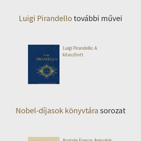
Luigi Pirandello
további művei
Luigi Pirandello: A
kitaszított
Nobel-díjasok könyvtára
sorozat
Anatole France: Angyalok