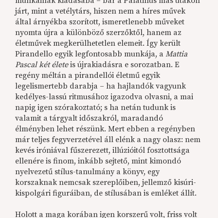
munkáinak kiadásába – bár a Palatinus más utakon
járt, mint a vetélytárs, hiszen nem a híres művek
által árnyékba szorított, ismeretlenebb műveket
nyomta újra a különböző szerzőktől, hanem az
életművek megkerülhetetlen elemeit. Így került
Pirandello egyik legfontosabb munkája, a
Mattia
Pascal két élete
is újrakiadásra e sorozatban. E
regény méltán a pirandellói életmű egyik
legelismertebb darabja – ha hajlandók vagyunk
kedélyes-lassú ritmusához igazodva olvasni, a mai
napig igen szórakoztató; s ha netán tudunk is
valamit a tárgyalt időszakról, maradandó
élményben lehet részünk. Mert ebben a regényben
már teljes fegyverzetével áll elénk a nagy olasz: nem
kevés iróniával fűszerezett, illúzióitól fosztottsága
ellenére is finom, inkább sejtető, mint kimondó
nyelvezetű stílus-tanulmány a könyv, egy
korszaknak nemcsak szereplőiben, jellemző kisúri-
kispolgári figuráiban, de stílusában is emléket állít.
Holott a maga korában igen korszerű volt, friss volt