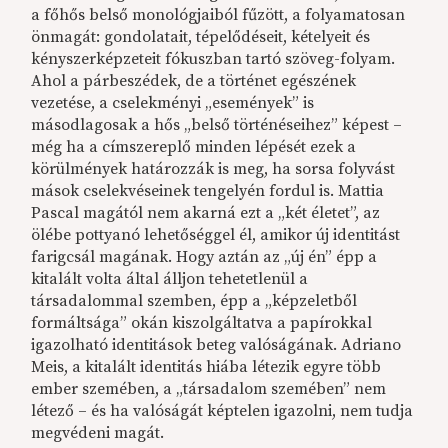
a főhős belső monológjaiból fűzött, a folyamatosan
önmagát: gondolatait, tépelődéseit, kételyeit és
kényszerképzeteit fókuszban tartó szöveg-folyam.
Ahol a párbeszédek, de a történet egészének
vezetése, a cselekményi „események” is
másodlagosak a hős „belső történéseihez” képest –
még ha a címszereplő minden lépését ezek a
körülmények határozzák is meg, ha sorsa folyvást
mások cselekvéseinek tengelyén fordul is. Mattia
Pascal magától nem akarná ezt a „két életet”, az
ölébe pottyanó lehetőséggel él, amikor új identitást
farigcsál magának. Hogy aztán az „új én” épp a
kitalált volta által álljon tehetetlenül a
társadalommal szemben, épp a „képzeletből
formáltsága” okán kiszolgáltatva a papírokkal
igazolható identitások beteg valóságának. Adriano
Meis, a kitalált identitás hiába létezik egyre több
ember szemében, a „társadalom szemében” nem
létező – és ha valóságát képtelen igazolni, nem tudja
megvédeni magát.