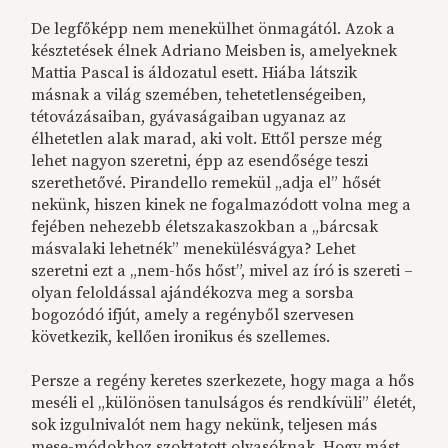
De legfőképp nem menekülhet önmagától. Azok a
késztetések élnek Adriano Meisben is, amelyeknek
Mattia Pascal is áldozatul esett. Hiába látszik
másnak a világ szemében, tehetetlenségeiben,
tétovázásaiban, gyávaságaiban ugyanaz az
élhetetlen alak marad, aki volt. Ettől persze még
lehet nagyon szeretni, épp az esendősége teszi
szerethetővé. Pirandello remekül „adja el” hősét
nekünk, hiszen kinek ne fogalmazódott volna meg a
fejében nehezebb életszakaszokban a „bárcsak
másvalaki lehetnék” menekülésvágya? Lehet
szeretni ezt a „nem-hős hőst”, mivel az író is szereti –
olyan feloldással ajándékozva meg a sorsba
bogozódó ifjút, amely a regényből szervesen
következik, kellően ironikus és szellemes.
Persze a regény keretes szerkezete, hogy maga a hős
meséli el „különösen tanulságos és rendkívüli” életét,
sok izgulnivalót nem hagy nekünk, teljesen más
mese-módokhoz szoktatott olvasóknak. Hogy mást