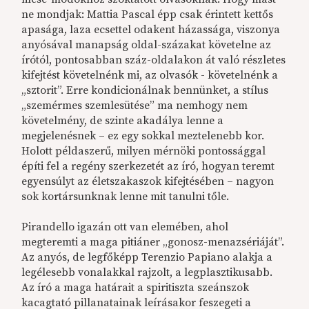
ne mondjak: Mattia Pascal épp csak érintett kettős
apasága, laza ecsettel odakent házassága, viszonya
anyósával manapság oldal-százakat követelne az
írótól, pontosabban száz-oldalakon át való részletes
kifejtést követelnénk mi, az olvasók - követelnénk a
„sztorit”. Erre kondicionálnak bennünket, a stílus
„szemérmes szemlesütése” ma nemhogy nem
követelmény, de szinte akadálya lenne a
megjelenésnek – ez egy sokkal meztelenebb kor.
Holott példaszerű, milyen mérnöki pontossággal
építi fel a regény szerkezetét az író, hogyan teremt
egyensúlyt az életszakaszok kifejtésében – nagyon
sok kortársunknak lenne mit tanulni tőle.
Pirandello igazán ott van elemében, ahol
megteremti a maga pitiáner „gonosz-menazsériáját”.
Az anyós, de legfőképp Terenzio Papiano alakja a
legélesebb vonalakkal rajzolt, a legplasztikusabb.
Az író a maga határait a spiritiszta szeánszok
kacagtató pillanatainak leírásakor feszegeti a