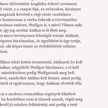
Vilmos előőrseként Angliába érkező normann
 várát, s a csapat feje, az erőszakos, kicsinyes
gának követeli a régi várúr csodálatos
Ám hamarosan a várba érkezik a törvénytelen
zalmas embere, Wulfgar is, s mivel Vilmos neki
 így jog szerint Aislinn is őt illeti meg.
sincs törvényesen feleségül vennie Aislinnt,
gesen bizalmatlan, és egyébként is úgy tartja,
nő, aki képes lenne az érdeklődését néhány
tani.
ktus tehát kettős természetű: Aislinnek be kell
inikus, nőgyűlölő Wulfgar bizalmára, s el kell
 őt; mindeközben pedig Wulfgarnak meg kell
ivel, amelyeket Aislinn kelt benne, mind pedig
iseli el egykönnyen, hogy Aislinnt elvették tőle.
is a modern romantikus regények kliséivel
ég ha kezdetben nem is tűnnek annak, végül még
kerül jó színben feltüntetni; ami pedig a testi