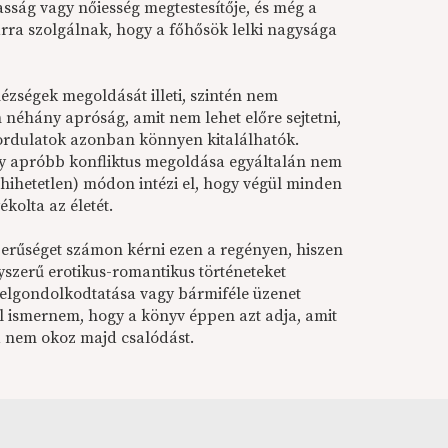
iasság vagy nőiesség megtestesítője, és még a
arra szolgálnak, hogy a főhősök lelki nagysága
ézségek megoldását illeti, szintén nem
néhány apróság, amit nem lehet előre sejtetni,
fordulatok azonban könnyen kitalálhatók.
y apróbb konfliktus megoldása egyáltalán nem
s hihetetlen) módon intézi el, hogy végül minden
kolta az életét.
tszerűséget számon kérni ezen a regényen, hiszen
yszerű erotikus-romantikus történeteket
 elgondolkodtatása vagy bármiféle üzenet
l ismernem, hogy a könyv éppen azt adja, amit
a nem okoz majd csalódást.