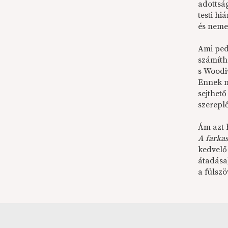
adottság
testi h
és neme
Ami ped
számíth
s Woodi
Ennek n
sejthető
szerepl
Ám azt h
A farka
kedvelő
átadása
a fülsz