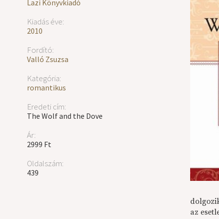
Lazi Könyvkiadó
Kiadás éve:
2010
Fordító:
Valló Zsuzsa
Kategória:
romantikus
Eredeti cím:
The Wolf and the Dove
Ár:
2999 Ft
Oldalszám:
439
dolgozi
az esetl