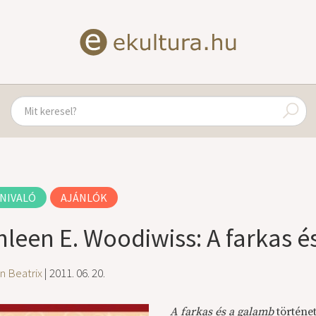
NIVALÓ
AJÁNLÓK
hleen E. Woodiwiss: A farkas 
n Beatrix
| 2011. 06. 20.
A farkas és a galamb
történe