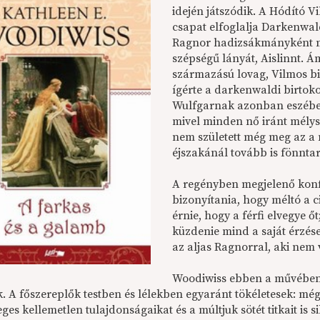
idején játszódik. A Hódító 
csapat elfoglalja Darkenwald
Ragnor hadizsákmányként ma
szépségű lányát, Aislinnt. 
származású lovag, Vilmos bi
ígérte a darkenwaldi birtokot,
Wulfgarnak azonban eszében 
mivel minden nő iránt mélysé
nem született még meg az a 
éjszakánál tovább is fönntar
A regényben megjelenő konfli
bizonyítania, hogy méltó a c
érnie, hogy a férfi elvegye
küzdenie mind a saját érzése
az aljas Ragnorral, aki nem v
Woodiwiss ebben a művében 
k. A főszereplők testben és lélekben egyaránt tökéletesek: m
eges kellemetlen tulajdonságaikat és a múltjuk sötét titkait is si