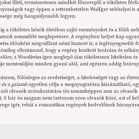
okat illeti, természetesen mindkét főszereplő a tökéletes férf
iányosságok vagy éppen a rettenthetetlen Wulfgar sebhelyei is 
ssége még hangsúlyosabb legyen.
ig a tökéletes hősök életében zajló eseményeket és a főbb neh
atunk semmiféle meglepetésre. A regényben helyet kap ugyan 
wiss időnként megcsillant némi humort is, a leglényegesebb 
émileg ellentmond, hogy a regény konkrét lezárása és néhán
 előre, s Woodiwiss igen meglepő (ám tökéletesen hiteltelen é
ője mentesüljön minden gyanú alól, ami egészen addig beárnyé
iszem, fölösleges az eredetiséget, a hitelességet vagy az éle
s
és a galamb
egyetlen célja a megnyugtatóan kiszámítható, eg
 női olvasók szórakoztatása (és semmiképpen sem az olvasók
). S bár én magam nem tartozom ezen olvasók közé, azt el kel
övege ígér, tehát a romantikus regények kedvelőinek bizonyár