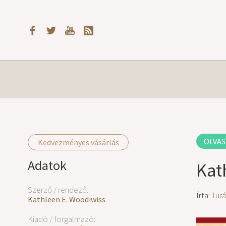
OLVAS
Kedvezményes vásárlás
Adatok
Kat
Szerző / rendező:
Írta:
Turá
Kathleen E. Woodiwiss
Kiadó / forgalmazó: