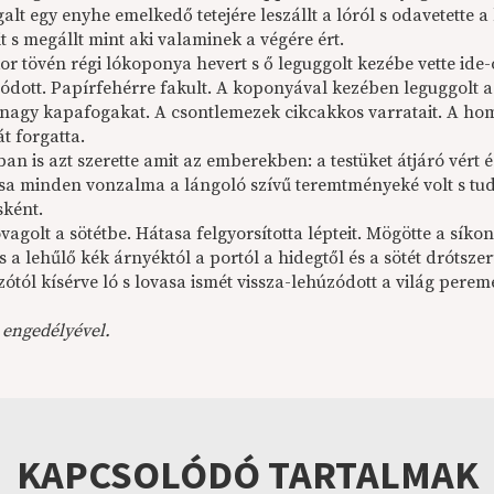
alt egy enyhe emelkedő tetejére leszállt a lóról s odavetette
t s megállt mint aki valaminek a végére ért.
or tövén régi lókoponya hevert s ő leguggolt kezébe vette ide
ódott. Papírfehérre fakult. A koponyával kezében leguggolt a
 nagy kapafogakat. A csontlemezek cikcakkos varratait. A h
t forgatta.
an is azt szerette amit az emberekben: a testüket átjáró vért
sa minden vonzalma a lángoló szívű teremtményeké volt s tud
sként.
vagolt a sötétbe. Hátasa felgyorsította lépteit. Mögötte a síko
 s a lehűlő kék árnyéktól a portól a hidegtől és a sötét drót
tól kísérve ló s lovasa ismét vissza-lehúzódott a világ perem
 engedélyével.
KAPCSOLÓDÓ TARTALMAK