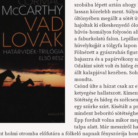
szobába lépett aztán ahogy b
lassan közelebb ment. Súlya
öltönyében megállt a sötét 
hajoltak ki elkeskenyedő ólo
hűvös-homályos folyosón ali
a faburkolatú falon. Lepilla
hüvelykujját a tölgyfa lapo
Fölnézett a gyászruhás figur
bajuszra és a papírvékony 
Odakint sötét volt és hideg 
állt kalapjával kezében. Soh
mondta.
Csönd ülte a házat csak az 
ketyegése hallatszott. Kimen
Sötétség és hideg és szélcse
egy szürke szirt. Kisétált a p
mindent beborító sötétséghez
Épp fordult volna mikor megh
talpa alatt. Már messziről ha
int holmi otromba előfutára a fölkelő napnak fényszórója hos