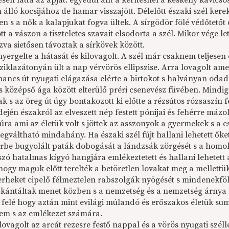
sen látta az apját: egyedül állt a kerítésnél a keskeny kavics
 álló kocsijához de hamar visszajött. Délelőtt északi szél ke
n s a nők a kalapjukat fogva ültek. A sírgödör fölé védőtetőt e
tt a vászon a tiszteletes szavait elsodorta a szél. Mikor vége l
va sietősen távoztak a sírkövek között.
nyergelte a hátasát és kilovagolt. A szél már csaknem teljesen
ziklazátonyán ült a nap vérvörös ellipszise. Arra lovagolt ame
mancs út nyugati elágazása elérte a birtokot s halványan oda
és középső ága között elterülő préri csenevész füvében. Mindi
k s az öreg út úgy bontakozott ki előtte a rézsútos rózsaszín 
ején északról az elveszett nép festett pónijai és fehérre máz
ra ami az életük volt s jöttek az asszonyok a gyermekek s a c
gváltható mindahány. Ha északi szél fújt hallani lehetett őket
rbe bugyolált paták dobogását a lándzsák zörgését s a homo
zó hatalmas kígyó hangjára emlékeztetett és hallani lehetett 
hogy maguk előtt terelték a betöretlen lovakat meg a mellettü
terheket cipelő félmeztelen rabszolgák nyögését s mindenekföl
 kántáltak menet közben s a nemzetség és a nemzetség árnya h
g felé hogy aztán mint evilági múlandó és erőszakos életük s
lem s az emlékezet számára.
vagolt az arcát rezesre festő nappal és a vörös nyugati széll