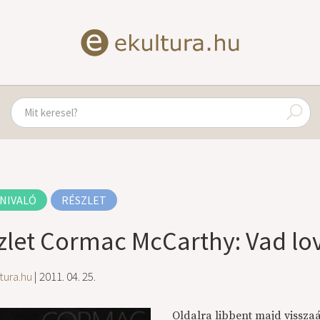
NIVALÓ
RÉSZLET
zlet Cormac McCarthy: Vad lo
tura.hu
| 2011. 04. 25.
Oldalra libbent majd visszaá