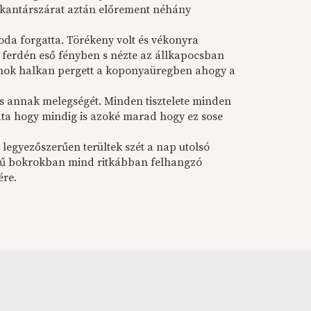
 a kantárszárat aztán előrement néhány
-oda forgatta. Törékeny volt és vékonyra
 ferdén eső fényben s nézte az állkapocsban
omok halkan pergett a koponyaüregben ahogy a
 és annak melegségét. Minden tisztelete minden
ta hogy mindig is azoké marad hogy ez sose
n legyezőszerűen terültek szét a nap utolsó
szerű bokrokban mind ritkábban felhangzó
ére.