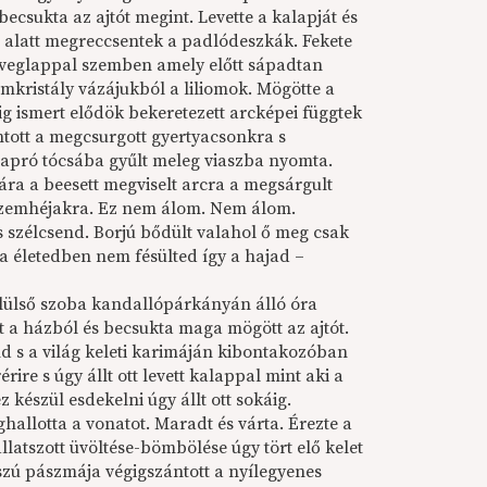
ecsukta az ajtót megint. Levette a kalapját és
 alatt megreccsentek a padlódeszkák. Fekete
üveglappal szemben amely előtt sápadtan
mkristály vázájukból a liliomok. Mögötte a
g ismert elődök bekeretezett arcképei függtek
ntott a megcsurgott gyertyacsonkra s
n apró tócsába gyűlt meleg viaszba nyomta.
ára a beesett megviselt arcra a megsárgult
szemhéjakra. Ez nem álom. Nem álom.
és szélcsend. Borjú bődült valahol ő meg csak
a életedben nem fésülted így a hajad –
elülső szoba kandallópárkányán álló óra
t a házból és becsukta maga mögött az ajtót.
nd s a világ keleti karimáján kibontakozóban
rérire s úgy állt ott levett kalappal mint aki a
 készül esdekelni úgy állt ott sokáig.
allotta a vonatot. Maradt és várta. Érezte a
llatszott üvöltése-bömbölése úgy tört elő kelet
szú pászmája végigszántott a nyílegyenes