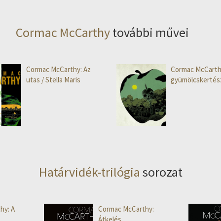
Cormac McCarthy
további művei
Cormac McCarthy: Az ​
Cormac McCarth
utas / Stella Maris
gyümölcskertés
Határvidék-trilógia
sorozat
hy: A
Cormac McCarthy:
Átkelés