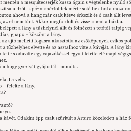
st mentén a mesquitecserjék kusza ágain s végtelenbe nyúló sö
aszítsa a drót- s póznamérföldek mérte sötétbe ahol a mozdon
onton ahová a hang már csak késve érkezik és ő csak állt levet
g az el nem tűnt. Akkor megfordult és visszament a házba.
elépett a lány a tűzhelynél állt és fölnézett s tetőtől-talpig vé
días, guapo – köszönt a lány.
t az ajtó melletti fogasra akasztotta az esőköpenyek csíkos
a tűzhelyhez elvette és az asztalhoz vitte a kávéját. A lány kin
a tette s odavitte egy vajazókéssel együtt letette elé majd végig
hez.
m hogy gyertyát gyújtottál– mondta.
la. La vela.
o – felelte a lány.
ra?
evantó?
ue yo.
a kávét. Odakint épp csak szürkült s Arturo közeledett a ház f