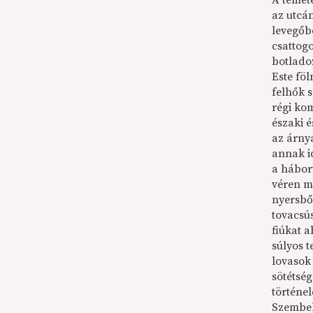
A temeté
az utcán
levegőbe
csattogo
botladoz
Este föl
felhők s
régi ko
északi 
az árnya
annak id
a háború
véren me
nyersbő
tovacsús
fiúkat a
súlyos 
lovasok
sötétsé
történe
Szembelo