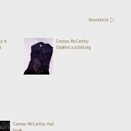
Következő
y: A
Cormac McCarthy:
z
Odakint a sötétség
Cormac McCarthy: Vad
lovak