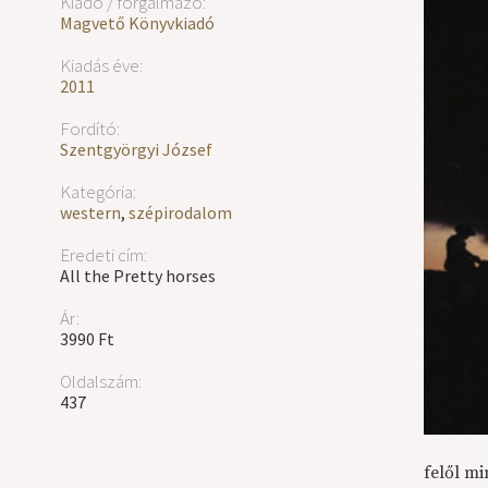
Kiadó / forgalmazó:
Magvető Könyvkiadó
Kiadás éve:
2011
Fordító:
Szentgyörgyi József
Kategória:
western
,
szépirodalom
Eredeti cím:
All the Pretty horses
Ár:
3990 Ft
Oldalszám:
437
felől m