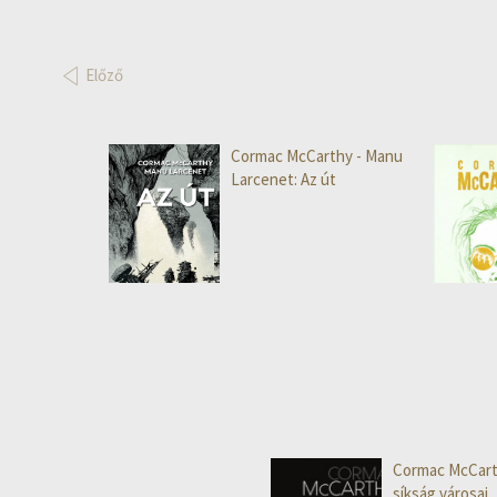
Előző
Cormac McCarthy - Manu
Larcenet: Az út
Cormac McCart
síkság városai