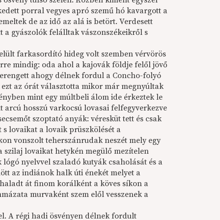
os ösvény túlsó szélén. Közben kiment egyszer
rekedett porral vegyes apró szemű hó kavargott a
meltek de az idő az alá is betört. Verdesett
ett a gyászolók felálltak vászonszékeikről s
 elült farkasordító hideg volt szemben vérvörös
rre mindig: oda ahol a kajovák földje felől jövő
derengett ahogy délnek fordul a Concho-folyó
g ezt az órát választotta mikor már megnyúltak
fényben mint egy múltbeli álom ide érkeztek le
olt arcú hosszú varkocsú lovasai felfegyverkezve
secsemőt szoptató anyák: véresküt tett és csak
 s lovaikat a lovaik prüszkölését a
kon vonszolt teherszánrudak neszét mely egy
a szilaj lovaikat hetykén megülő mezítelen
k lógó nyelvvel szaladó kutyák csaholását és a
ött az indiánok halk úti énekét melyet a
aladt át finom korálként a köves síkon a
ummázata murvaként szem elől vesszenek a
el. A régi hadi ösvényen délnek fordult