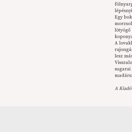
fölnyarg
lépésnyi
Egy bok
morzsol
lötyögő
koponyá
A lovakb
rajongá
lesz má
Visszalo
sugarai
madárszó
A Kiadó