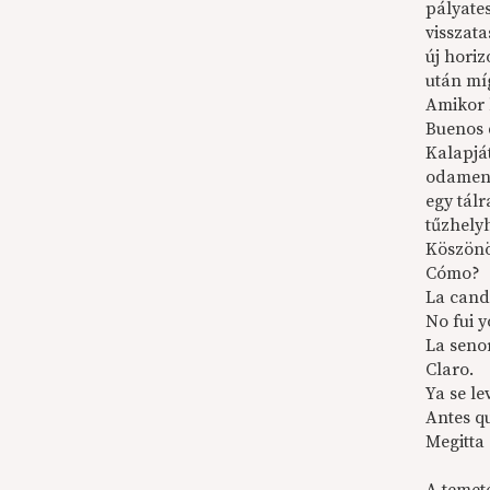
pályate
visszat
új horiz
után mí
Amikor b
Buenos 
Kalapjá
odament 
egy tálr
tűzhely
Köszönö
Cómo?
La cande
No fui y
La seno
Claro.
Ya se l
Antes q
Megitta 