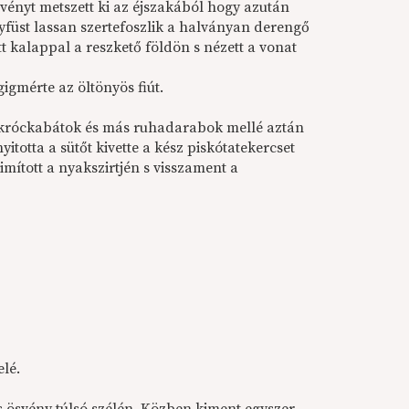
vényt metszett ki az éjszakából hogy azután
yfüst lassan szertefoszlik a halványan derengő
t kalappal a reszkető földön s nézett a vonat
gigmérte az öltönyös fiút.
 pokróckabátok és más ruhadarabok mellé aztán
yitotta a sütőt kivette a kész piskótatekercset
simított a nyakszirtjén s visszament a
elé.