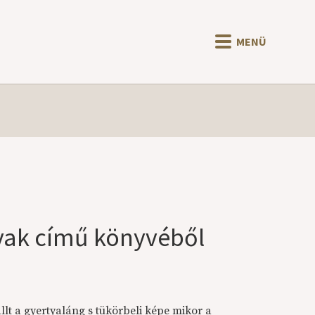
MENÜ
vak című könyvéből
llt a gyertyaláng s tükörbeli képe mikor a