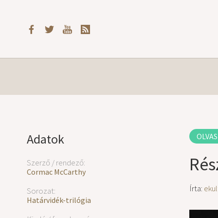
Adatok
OLVAS
Rés
Szerző / rendező:
Cormac McCarthy
Írta:
ekul
Sorozat:
Határvidék-trilógia