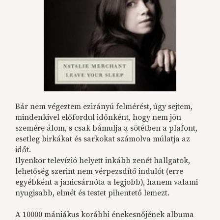
Bár nem végeztem ezirányú felmérést, úgy sejtem,
mindenkivel előfordul időnként, hogy nem jön
szemére álom, s csak bámulja a sötétben a plafont,
esetleg birkákat és sarkokat számolva múlatja az
időt.
Ilyenkor televízió helyett inkább zenét hallgatok,
lehetőség szerint nem vérpezsdítő indulót (erre
egyébként a janicsárnóta a legjobb), hanem valami
nyugisabb, elmét és testet pihentető lemezt.
A 10000 mániákus korábbi énekesnőjének albuma