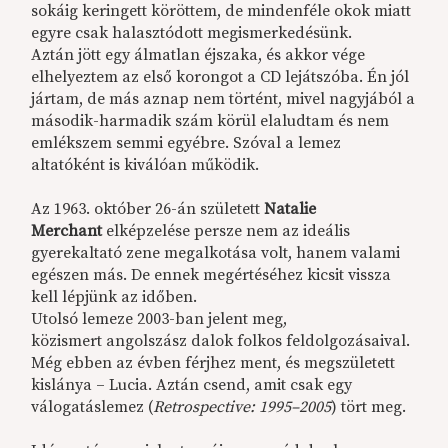
sokáig keringett köröttem, de mindenféle okok miatt
egyre csak halasztódott megismerkedésünk.
Aztán jött egy álmatlan éjszaka, és akkor vége
elhelyeztem az első korongot a CD lejátszóba. Én jól
jártam, de más aznap nem történt, mivel nagyjából a
második-harmadik szám körül elaludtam és nem
emlékszem semmi egyébre. Szóval a lemez
altatóként is kiválóan működik.
Az 1963. október 26-án született
Natalie
Merchant
elképzelése persze nem az ideális
gyerekaltató zene megalkotása volt, hanem valami
egészen más. De ennek megértéséhez kicsit vissza
kell lépjünk az időben.
Utolsó lemeze 2003-ban jelent meg,
közismert angolszász dalok folkos feldolgozásaival.
Még ebben az évben férjhez ment, és megszületett
kislánya – Lucia. Aztán csend, amit csak egy
válogatáslemez (
Retrospective: 1995–2005
) tört meg.