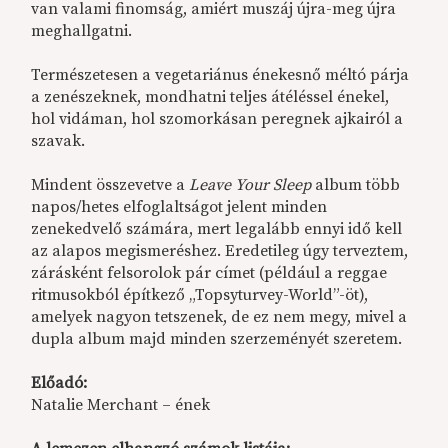
van valami finomság, amiért muszáj újra-meg újra
meghallgatni.
Természetesen a vegetariánus énekesnő méltó párja
a zenészeknek, mondhatni teljes átéléssel énekel,
hol vidáman, hol szomorkásan peregnek ajkairól a
szavak.
Mindent összevetve a
Leave Your Sleep
album több
napos/hetes elfoglaltságot jelent minden
zenekedvelő számára, mert legalább ennyi idő kell
az alapos megismeréshez. Eredetileg úgy terveztem,
zárásként felsorolok pár címet (például a reggae
ritmusokból építkező „Topsyturvey-World”-öt),
amelyek nagyon tetszenek, de ez nem megy, mivel a
dupla album majd minden szerzeményét szeretem.
Előadó:
Natalie Merchant – ének