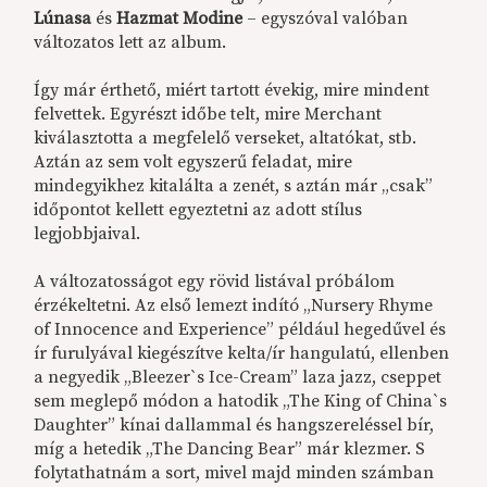
Lúnasa
és
Hazmat Modine
– egyszóval valóban
változatos lett az album.
Így már érthető, miért tartott évekig, mire mindent
felvettek. Egyrészt időbe telt, mire Merchant
kiválasztotta a megfelelő verseket, altatókat, stb.
Aztán az sem volt egyszerű feladat, mire
mindegyikhez kitalálta a zenét, s aztán már „csak”
időpontot kellett egyeztetni az adott stílus
legjobbjaival.
A változatosságot egy rövid listával próbálom
érzékeltetni. Az első lemezt indító „Nursery Rhyme
of Innocence and Experience” például hegedűvel és
ír furulyával kiegészítve kelta/ír hangulatú, ellenben
a negyedik „Bleezer`s Ice-Cream” laza jazz, cseppet
sem meglepő módon a hatodik „The King of China`s
Daughter” kínai dallammal és hangszereléssel bír,
míg a hetedik „The Dancing Bear” már klezmer. S
folytathatnám a sort, mivel majd minden számban