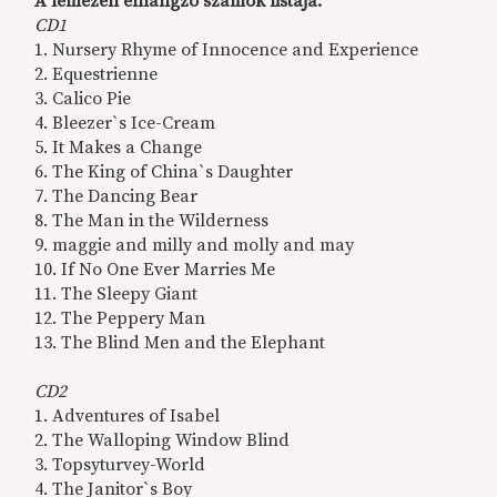
A lemezen elhangzó számok listája:
CD1
1. Nursery Rhyme of Innocence and Experience
2. Equestrienne
3. Calico Pie
4. Bleezer`s Ice-Cream
5. It Makes a Change
6. The King of China`s Daughter
7. The Dancing Bear
8. The Man in the Wilderness
9. maggie and milly and molly and may
10. If No One Ever Marries Me
11. The Sleepy Giant
12. The Peppery Man
13. The Blind Men and the Elephant
CD2
1. Adventures of Isabel
2. The Walloping Window Blind
3. Topsyturvey-World
4. The Janitor`s Boy