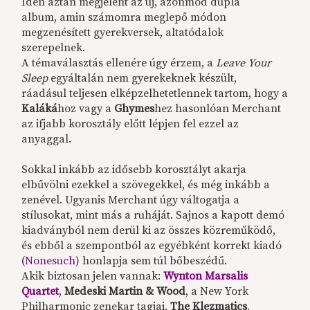
Idén aztán megjelent az új, azonmód dupla
album, amin számomra meglepő módon
megzenésített gyerekversek, altatódalok
szerepelnek.
A témaválasztás ellenére úgy érzem, a
Leave Your
Sleep
egyáltalán nem gyerekeknek készült,
ráadásul teljesen elképzelhetetlennek tartom, hogy a
Kaláká
hoz vagy a
Ghymes
hez hasonlóan Merchant
az ifjabb korosztály előtt lépjen fel ezzel az
anyaggal.
Sokkal inkább az idősebb korosztályt akarja
elbűvölni ezekkel a szövegekkel, és még inkább a
zenével. Ugyanis Merchant úgy váltogatja a
stílusokat, mint más a ruháját. Sajnos a kapott demó
kiadványból nem derül ki az összes közreműködő,
és ebből a szempontból az egyébként korrekt kiadó
(
Nonesuch
) honlapja sem túl bőbeszédű.
Akik biztosan jelen vannak:
Wynton Marsalis
Quartet
,
Medeski Martin & Wood
, a New York
Philharmonic zenekar tagjai,
The Klezmatics
,