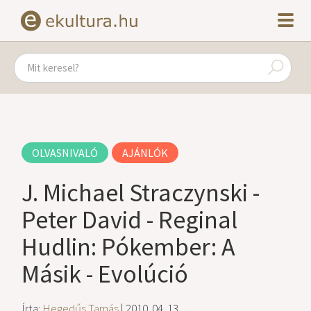
OLVASNIVALÓ
AJÁNLÓK
J. Michael Straczynski -
Peter David - Reginal
Hudlin: Pókember: A
Másik - Evolúció
Írta:
Hegedűs Tamás
| 2010. 04. 13.