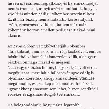
hiszen mással sem foglalkozik, és ha ennek módját
nem is írom le itt, annyit azért mondhatok, hogy az
Evolúció
minden eddigi Pókember-sztorin túltesz.
Ez itt már bizony nem a fiatalabb korosztálynak
szóló, cenzúrázott változat, hanem már-már
kőkemény horror, emellett pedig azért akad némi
akció is.
Az
Evolúció
ban végigkövethetjük Pókember
átalakulását, aminek során a régi közkedvelt, emberi
hősünkből valami új és ismeretlen válik, aki ugyan
részben önmaga marad és mégsem.
Nem vagyok biztos benne, hogy szükség volt erre a
megújulásra, mert hát a hálószövőt ugye eddig is
olyannak szerettük, ahogy annak idején
Stan Lee
megálmodta, és ez a kép most módosulni látszik,
ugyanakkor panaszom sem lehet, hiszen rendkívül
érdekes és izgalmas dolgok történnek itt.
Ha belegondolunk, hogy már a legutóbbi