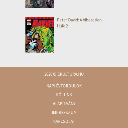
Peter David: A hihetetlen
Hulk 2.
2026
© EKULTURA.HU
NAPI ÉVFORDULÓK
RÓLUNK
ALAPÍTVÁNY
IMPRESSZUM
KAPCSOLAT