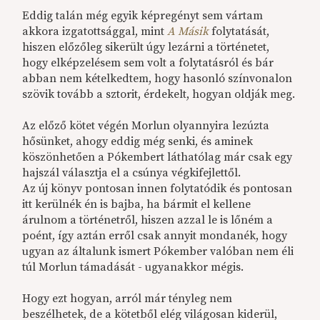
Eddig talán még egyik képregényt sem vártam
akkora izgatottsággal, mint
A Másik
folytatását,
hiszen előzőleg sikerült úgy lezárni a történetet,
hogy elképzelésem sem volt a folytatásról és bár
abban nem kételkedtem, hogy hasonló színvonalon
szövik tovább a sztorit, érdekelt, hogyan oldják meg.
Az előző kötet végén Morlun olyannyira lezúzta
hősünket, ahogy eddig még senki, és aminek
köszönhetően a Pókembert láthatólag már csak egy
hajszál választja el a csúnya végkifejlettől.
Az új könyv pontosan innen folytatódik és pontosan
itt kerülnék én is bajba, ha bármit el kellene
árulnom a történetről, hiszen azzal le is lőném a
poént, így aztán erről csak annyit mondanék, hogy
ugyan az általunk ismert Pókember valóban nem éli
túl Morlun támadását - ugyanakkor mégis.
Hogy ezt hogyan, arról már tényleg nem
beszélhetek, de a kötetből elég világosan kiderül,