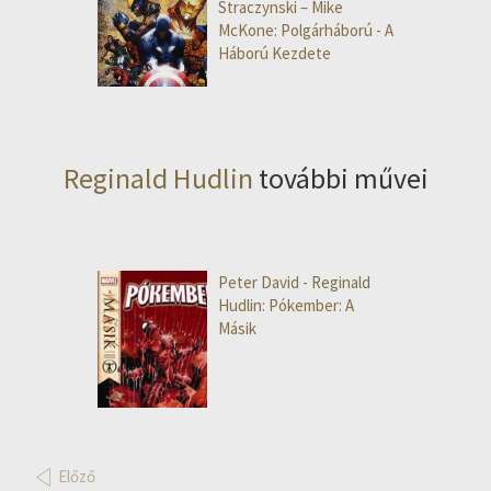
Straczynski – Mike
McKone: Polgárháború - A
Háború Kezdete
Reginald Hudlin
további művei
Peter David - Reginald
Hudlin: Pókember: A
Másik
Előző