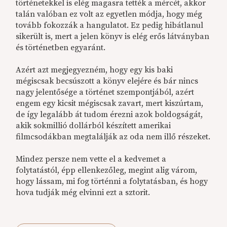
történetekkel is elég magasra tették a mércét, akkor
talán valóban ez volt az egyetlen módja, hogy még
tovább fokozzák a hangulatot. Ez pedig hibátlanul
sikerült is, mert a jelen könyv is elég erős látványban
és történetben egyaránt.
Azért azt megjegyezném, hogy egy kis baki
mégiscsak becsúszott a könyv elejére és bár nincs
nagy jelentősége a történet szempontjából, azért
engem egy kicsit mégiscsak zavart, mert kiszúrtam,
de így legalább át tudom érezni azok boldogságát,
akik sokmillió dollárból készített amerikai
filmcsodákban megtalálják az oda nem illő részeket.
Mindez persze nem vette el a kedvemet a
folytatástól, épp ellenkezőleg, megint alig várom,
hogy lássam, mi fog történni a folytatásban, és hogy
hova tudják még elvinni ezt a sztorit.