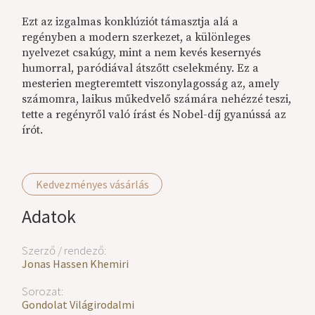
Ezt az izgalmas konklúziót támasztja alá a
regényben a modern szerkezet, a különleges
nyelvezet csakúgy, mint a nem kevés kesernyés
humorral, paródiával átszőtt cselekmény. Ez a
mesterien megteremtett viszonylagosság az, amely
számomra, laikus műkedvelő számára nehézzé teszi,
tette a regényről való írást és Nobel-díj gyanússá az
írót.
Kedvezményes vásárlás
Adatok
Szerző / rendező:
Jonas Hassen Khemiri
Sorozat:
Gondolat Világirodalmi