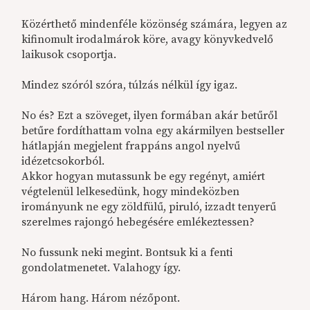
Közérthető mindenféle közönség számára, legyen az
kifinomult irodalmárok köre, avagy könyvkedvelő
laikusok csoportja.
Mindez szóról szóra, túlzás nélkül így igaz.
No és? Ezt a szöveget, ilyen formában akár betűről
betűre fordíthattam volna egy akármilyen bestseller
hátlapján megjelent frappáns angol nyelvű
idézetcsokorból.
Akkor hogyan mutassunk be egy regényt, amiért
végtelenül lelkesedünk, hogy mindeközben
irományunk ne egy zöldfülű, piruló, izzadt tenyerű
szerelmes rajongó hebegésére emlékeztessen?
No fussunk neki megint. Bontsuk ki a fenti
gondolatmenetet. Valahogy így.
Három hang. Három nézőpont.