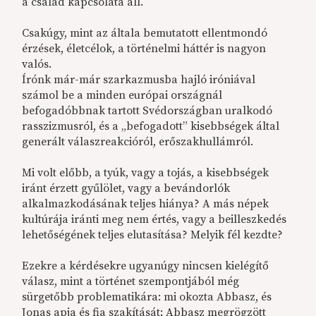
a család kapcsolata áll.
Csakúgy, mint az általa bemutatott ellentmondó
érzések, életcélok, a történelmi háttér is nagyon
valós.
Írónk már-már szarkazmusba hajló iróniával
számol be a minden európai országnál
befogadóbbnak tartott Svédországban uralkodó
rasszizmusról, és a „befogadott” kisebbségek által
generált válaszreakcióról, erőszakhullámról.
Mi volt előbb, a tyúk, vagy a tojás, a kisebbségek
iránt érzett gyűlölet, vagy a bevándorlók
alkalmazkodásának teljes hiánya? A más népek
kultúrája iránti meg nem értés, vagy a beilleszkedés
lehetőségének teljes elutasítása? Melyik fél kezdte?
Ezekre a kérdésekre ugyanúgy nincsen kielégítő
válasz, mint a történet szempontjából még
sürgetőbb problematikára: mi okozta Abbasz, és
Jonas apja és fia szakítását; Abbasz megrögzött