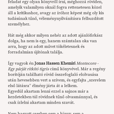
feladat egy olyan könyvről írni, méghozzá röviden,
amelyik valamilyen oknál fogva rettenetesen közel
áll a kritikushoz, avagy az íróhoz képest még oly kis
tudásúnak tűnő, véleménynyilvánításra felbuzdított
személyhez.
Hát még akkor milyen nehéz az adott ajánlófirkász
dolga, ha nem is egy, hanem számtalan oka van
arra, hogy az adott művet tökéletesnek és
forradalmian újítónak találja.
Így vagyok én
Jonas Hassen Khemiri
Montecore -
Egy párját ritkító tigris
című könyvével. Már a regény
borítóján található rövid összefoglaló elolvasása
után hevesebben vert a szívem, és egyfajta „szerelem
első látásra” élmény járta át a lelkem.
Egyedül akartam lenni ezzel a sajnos már a
kezdetekben túl rövidnek tűnő olvasmánnyal, és
csak ízlelni akartam minden szavát.
Nem hagyott cserben sem a könyv, sem a