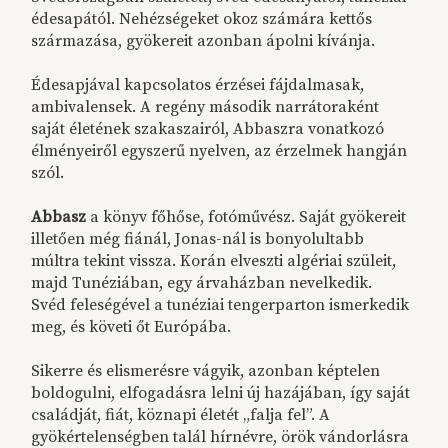
édesapától. Nehézségeket okoz számára kettős
származása, gyökereit azonban ápolni kívánja.
Édesapjával kapcsolatos érzései fájdalmasak,
ambivalensek. A regény második narrátoraként
saját életének szakaszairól, Abbaszra vonatkozó
élményeiről egyszerű nyelven, az érzelmek hangján
szól.
Abbasz
a könyv főhőse, fotóművész. Saját gyökereit
illetően még fiánál, Jonas-nál is bonyolultabb
múltra tekint vissza. Korán elveszti algériai szüleit,
majd Tunéziában, egy árvaházban nevelkedik.
Svéd feleségével a tunéziai tengerparton ismerkedik
meg, és követi őt Európába.
Sikerre és elismerésre vágyik, azonban képtelen
boldogulni, elfogadásra lelni új hazájában, így saját
családját, fiát, köznapi életét „falja fel”. A
gyökértelenségben talál hírnévre, örök vándorlásra