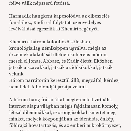
ítélve válik népszerű fotóssá.
Harmadik hangként kapcsolódva az elbeszélés
fonalához, Kadirral folytatott szenvedélyes
levélváltásai egészítik ki Khemiri regényét.
Khemiri a három különböző stílusban,
kronológiailag némiképpen ugrálva, mégis az
érzelmek alakulását illetően koherens módon,
meséli el Jonas, Abbasz, és Kadir életét. Eközben
játszik a szavakkal, játszik az idősíkokkal, játszik
velünk.
Három narrátorán keresztül állít, megcáfol, kérdez,
nem felel. A bolondját járatja velünk.
A három hang írásai által megteremtett virtuális,
internet alapú világban mégis fájdalmasan komoly,
létező dilemmákkal, szorongásokkal ismertet meg
minket, melyek központjában az identitás, énkép,
földrajzi hovatartozás, és az emberi mikrokörnyezet,