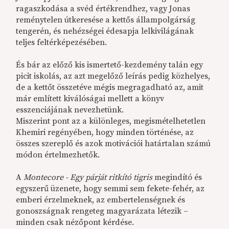
ragaszkodása a svéd értékrendhez, vagy Jonas
reménytelen útkeresése a kettős állampolgárság
tengerén, és nehézségei édesapja lelkivilágának
teljes feltérképezésében.
És bár az előző kis ismertető-kezdemény talán egy
picit iskolás, az azt megelőző leírás pedig közhelyes,
de a kettőt összetéve mégis megragadható az, amit
már említett kiválóságai mellett a könyv
esszenciájának nevezhetünk.
Miszerint pont az a különleges, megismételhetetlen
Khemiri regényében, hogy minden történése, az
összes szereplő és azok motivációi határtalan számú
módon értelmezhetők.
A
Montecore - Egy párját ritkító tigris
megindító és
egyszerű üzenete, hogy semmi sem fekete-fehér, az
emberi érzelmeknek, az embertelenségnek és
gonoszságnak rengeteg magyarázata létezik –
minden csak nézőpont kérdése.