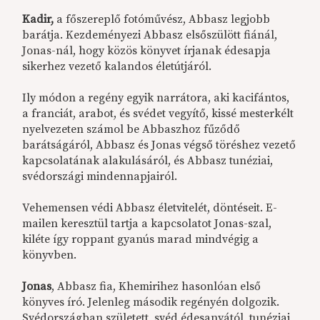
Kadir,
a főszereplő fotóművész, Abbasz legjobb
barátja. Kezdeményezi Abbasz elsőszülött fiánál,
Jonas-nál, hogy közös könyvet írjanak édesapja
sikerhez vezető kalandos életútjáról.
Ily módon a regény egyik narrátora, aki kacifántos,
a franciát, arabot, és svédet vegyítő, kissé mesterkélt
nyelvezeten számol be Abbaszhoz fűződő
barátságáról, Abbasz és Jonas végső töréshez vezető
kapcsolatának alakulásáról, és Abbasz tunéziai,
svédországi mindennapjairól.
Vehemensen védi Abbasz életvitelét, döntéseit. E-
mailen keresztül tartja a kapcsolatot Jonas-szal,
kiléte így roppant gyanús marad mindvégig a
könyvben.
Jonas
, Abbasz fia, Khemirihez hasonlóan első
könyves író. Jelenleg második regényén dolgozik.
Svédországban született, svéd édesanyától, tunéziai