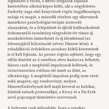
leginkább a vécén, a kitörő bélgázok zajának
kíséretében alkotni képes költő, aki a négykötetes
Enderby-saga első könyvének végén öngyilkosságra
szánja rá magát, a második részben egy sikeresnek
mutatkozó pszichológiai terápia szenvedő
alanyaként, és a felépülését és újbóli beilleszkedését
dokumentáló tanulmány tárgyaként tér vissza új
munkakörben (mixerként) és új identitással (az
édesanyjától kölcsönzött néven: Disnow-ként). A
rehabilitáció érdekében azonban költői késztetéseit
is el kell fojtania. Az persze rögtön sejthető, hogy egy
efféle kísérlet az ő esetében eleve kudarcra ítéltetett,
hiszen csak a megfelelő impulzusok kellenek, és
özönvízszerűen robban elő ismét az ihlet, az
alkotásvágy. A megfelelő impulzus pedig nem várat
soká magára; egy rendezvényt, melyen
Disnow/Enderbynek kell majd keverni az italokat,
hősünk exének protezsáltjai, a Krucy és a Fix Erek
nevű popcsapat tiszteletére szerveznek.
A helyzetet csak súlyosbítja, hogy a zenekar