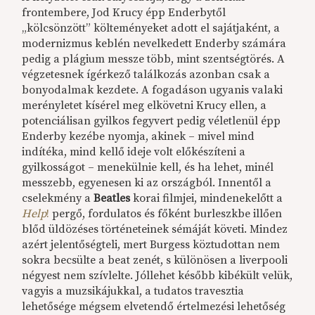
frontembere, Jod Krucy épp Enderbytől
„kölcsönzött” költeményeket adott el sajátjaként, a
modernizmus keblén nevelkedett Enderby számára
pedig a plágium messze több, mint szentségtörés. A
végzetesnek ígérkező találkozás azonban csak a
bonyodalmak kezdete. A fogadáson ugyanis valaki
merényletet kísérel meg elkövetni Krucy ellen, a
potenciálisan gyilkos fegyvert pedig véletlenül épp
Enderby kezébe nyomja, akinek – mivel mind
indítéka, mind kellő ideje volt előkészíteni a
gyilkosságot – menekülnie kell, és ha lehet, minél
messzebb, egyenesen ki az országból. Innentől a
cselekmény a
Beatles
korai filmjei, mindenekelőtt a
Help
!
pergő, fordulatos és főként burleszkbe illően
blőd üldözéses történeteinek sémáját követi. Mindez
azért jelentőségteli, mert Burgess köztudottan nem
sokra becsülte a beat zenét, s különösen a liverpooli
négyest nem szívlelte. Jóllehet később kibékült velük,
vagyis a muzsikájukkal, a tudatos travesztia
lehetősége mégsem elvetendő értelmezési lehetőség