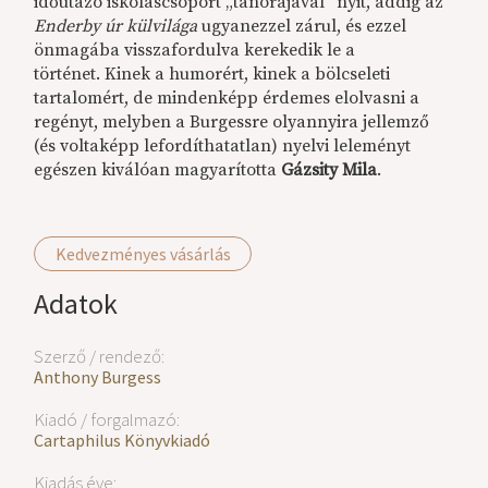
időutazó iskoláscsoport „tanórájával” nyit, addig az
Enderby úr külvilága
ugyanezzel zárul, és ezzel
önmagába visszafordulva kerekedik le a
történet. Kinek a humorért, kinek a bölcseleti
tartalomért, de mindenképp érdemes elolvasni a
regényt, melyben a Burgessre olyannyira jellemző
(és voltaképp lefordíthatatlan) nyelvi leleményt
egészen kiválóan magyarította
Gázsity Mila
.
Kedvezményes vásárlás
Adatok
Szerző / rendező:
Anthony Burgess
Kiadó / forgalmazó:
Cartaphilus Könyvkiadó
Kiadás éve: