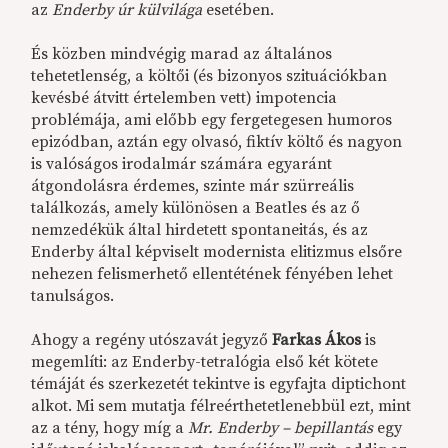
az
Enderby úr külvilága
esetében.
És közben mindvégig marad az általános
tehetetlenség, a költői (és bizonyos szituációkban
kevésbé átvitt értelemben vett) impotencia
problémája, ami előbb egy fergetegesen humoros
epizódban, aztán egy olvasó, fiktív költő és nagyon
is valóságos irodalmár számára egyaránt
átgondolásra érdemes, szinte már szürreális
találkozás, amely különösen a Beatles és az ő
nemzedékük által hirdetett spontaneitás, és az
Enderby által képviselt modernista elitizmus elsőre
nehezen felismerhető ellentétének fényében lehet
tanulságos.
Ahogy a regény utószavát jegyző
Farkas Ákos
is
megemlíti: az Enderby-tetralógia első két kötete
témáját és szerkezetét tekintve is egyfajta diptichont
alkot. Mi sem mutatja félreérthetetlenebbül ezt, mint
az a tény, hogy míg a
Mr. Enderby – bepillantás
egy