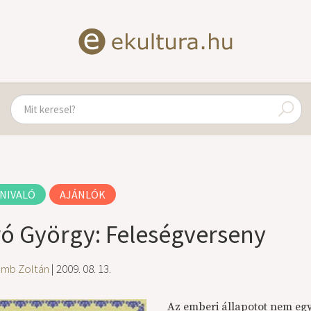
NIVALÓ
AJÁNLÓK
ró György: Feleségverseny
amb Zoltán
| 2009. 08. 13.
Az emberi állapotot nem egy 