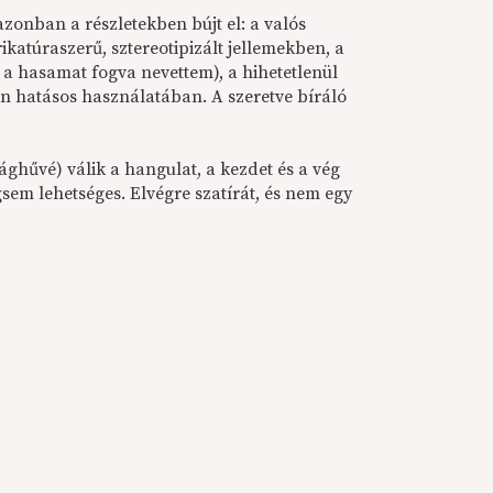
 azonban a részletekben bújt el: a valós
ikatúraszerű, sztereotipizált jellemekben, a
 a hasamat fogva nevettem), a hihetetlenül
n hatásos használatában. A szeretve bíráló
ghűvé) válik a hangulat, a kezdet és a vég
gsem lehetséges. Elvégre szatírát, és nem egy