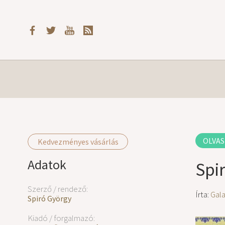
OLVAS
Kedvezményes vásárlás
Adatok
Spi
Szerző / rendező:
Írta:
Gal
Spiró György
Kiadó / forgalmazó: