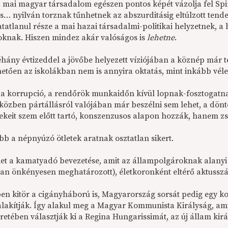
 mai magyar társadalom egészen pontos képét vázolja fel Sp
yis… nyilván torznak tűnhetnek az abszurditásig eltúlzott te
atatlanul része a mai hazai társadalmi-politikai helyzetnek, 
oknak. Hiszen mindez akár valóságos is
lehetne
.
hány évtizeddel a jövőbe helyezett víziójában a köznép már tel
etően az iskolákban nem is annyira oktatás, mint inkább véle
a korrupció, a rendőrök munkaidőn kívül lopnak-fosztogatnak
közben pártállásról valójában már beszélni sem lehet, a dönté
ekeit szem előtt tartó, konszenzusos alapon hozzák, hanem zsi
bb a népnyúzó ötletek aratnak osztatlan sikert.
let a kamatyadó bevezetése, amit az állampolgároknak alanyi jo
ban önkényesen meghatározott), életkoronként eltérő aktussz
en kitör a cigányháború is, Magyarország sorsát pedig egy koc
 alakítják. Így alakul meg a Magyar Kommunista Királyság, ami
etében választják ki a Regina Hungarissimát, az új állam kirá