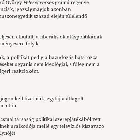
iró György
Feleségverseny
című regénye
ndenciák, igazságmagjuk azonban
a huszonegyedik század elején túlélendő
jesen elbutult, a liberális oktatáspolitikának
ménycsere folyik.
, a politikát pedig a hazudozás határozza
seket ugyanis nem ideológiai, s főleg nem a
geri reakcióként.
gon kell fizetniük, egyfajta átlagolt
ám után.
smai társaság politikai szerepjátékából vett
nek uralkodója mellé egy televíziós kiszavazó
lynőjét.