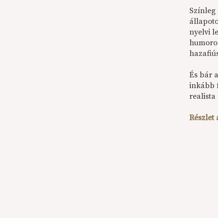
Színleg 
állapoto
nyelvi 
humoros
hazafiú
És bár 
inkább f
realista
Részlet