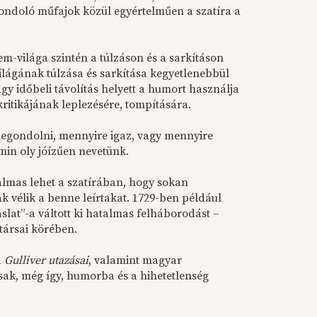
ondoló műfajok közül egyértelműen a szatíra a
nem-világa szintén a túlzáson és a sarkításon
ilágának túlzása és sarkítása kegyetlenebbül
agy időbeli távolítás helyett a humort használja
kritikájának leplezésére, tompítására.
gondolni, mennyire igaz, vagy mennyire
min oly jóízűen nevetünk.
almas lehet a szatírában, hogy sokan
ak vélik a benne leírtakat. 1729-ben például
slat”-a váltott ki hatalmas felháborodást –
társai körében.
a
Gulliver utazásai
, valamint magyar
usak, még így, humorba és a hihetetlenség