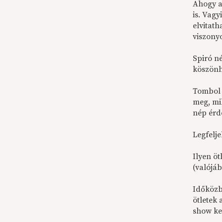
Ahogy a
is. Vag
elvitath
viszony
Spiró né
köszönh
Tombol 
meg, mi
nép érd
Legfelje
Ilyen öt
(valójá
Időközb
ötletek
show ker