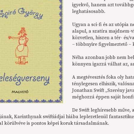
igyekvő, hanem azt továbbg
leghatásosabb.
Ugyan a sci-fi és az utópia 
alapul, a szatíra majdnem-v
közvetlen, hiszen a tér- és/v
– többnyire figyelmeztető – 
Néha azonban jobb nem bele
könnyen igazzá válhat az, a
A megtévesztés foka oly hat
ténylegesen elhiszik, valósn
Jonathan Swift „Szerény java
méghozzá éppen saját honfi
De Swift leghíresebb műve, 
jának, Karinthynak swiftiádjai hiába leplezetlenül fantasztik
al körülvéve is pontos képei koruk társadalmának.