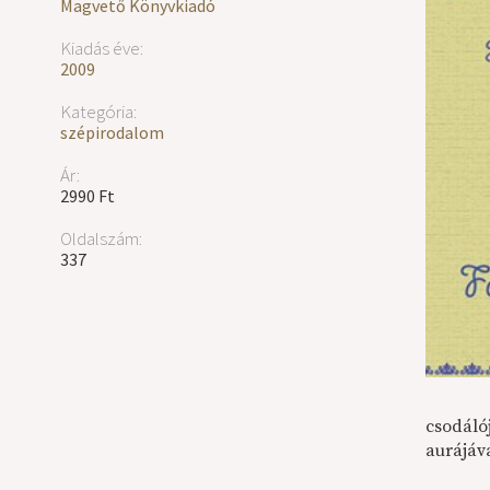
Magvető Könyvkiadó
Kiadás éve:
2009
Kategória:
szépirodalom
Ár:
2990 Ft
Oldalszám:
337
csodáló
aurájáv