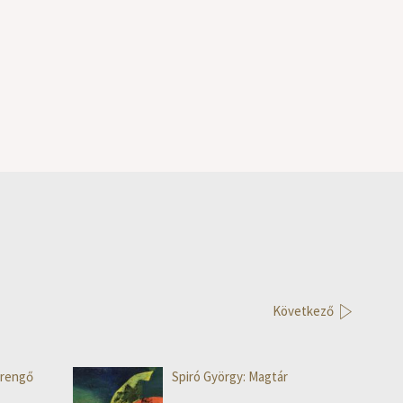
Következő
erengő
Spiró György: Magtár