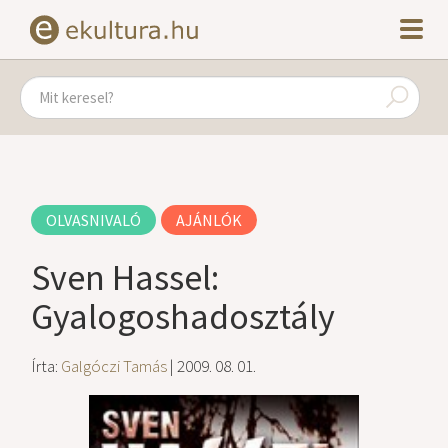
OLVASNIVALÓ
AJÁNLÓK
Sven Hassel:
Gyalogoshadosztály
Írta:
Galgóczi Tamás
| 2009. 08. 01.