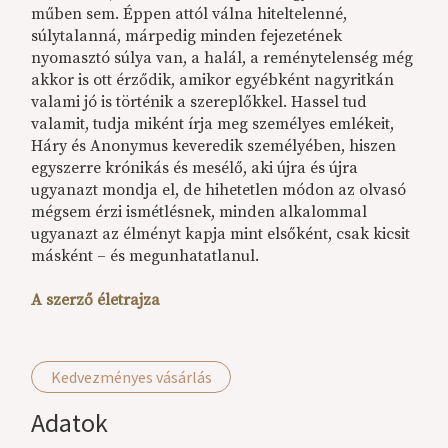
műben sem. Éppen attól válna hiteltelenné,
súlytalanná, márpedig minden fejezetének
nyomasztó súlya van, a halál, a reménytelenség még
akkor is ott érződik, amikor egyébként nagyritkán
valami jó is történik a szereplőkkel. Hassel tud
valamit, tudja miként írja meg személyes emlékeit,
Háry és Anonymus keveredik személyében, hiszen
egyszerre krónikás és mesélő, aki újra és újra
ugyanazt mondja el, de hihetetlen módon az olvasó
mégsem érzi ismétlésnek, minden alkalommal
ugyanazt az élményt kapja mint elsőként, csak kicsit
másként – és megunhatatlanul.
A szerző életrajza
Kedvezményes vásárlás
Adatok