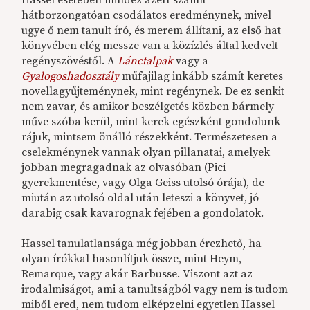
hátborzongatóan csodálatos eredménynek, mivel
ugye ő nem tanult író, és merem állítani, az első hat
könyvében elég messze van a közízlés által kedvelt
regényszövéstől. A
Lánctalpak
vagy a
Gyalogoshadosztály
műfajilag inkább számít keretes
novellagyűjteménynek, mint regénynek. De ez senkit
nem zavar, és amikor beszélgetés közben bármely
műve szóba kerül, mint kerek egészként gondolunk
rájuk, mintsem önálló részekként. Természetesen a
cselekménynek vannak olyan pillanatai, amelyek
jobban megragadnak az olvasóban (Pici
gyerekmentése, vagy Olga Geiss utolsó órája), de
miután az utolsó oldal után leteszi a könyvet, jó
darabig csak kavarognak fejében a gondolatok.
Hassel tanulatlansága még jobban érezhető, ha
olyan írókkal hasonlítjuk össze, mint Heym,
Remarque, vagy akár Barbusse. Viszont azt az
irodalmiságot, ami a tanultságból vagy nem is tudom
miből ered, nem tudom elképzelni egyetlen Hassel