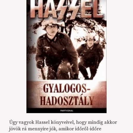
Úgy vagyok Hassel könyveivel, hogy mindig akkor
jövök rá mennyire jók, amikor időről-időre