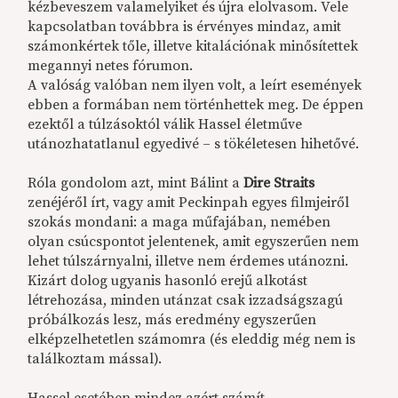
kézbeveszem valamelyiket és újra elolvasom. Vele
kapcsolatban továbbra is érvényes mindaz, amit
számonkértek tőle, illetve kitalációnak minősítettek
megannyi netes fórumon.
A valóság valóban nem ilyen volt, a leírt események
ebben a formában nem történhettek meg. De éppen
ezektől a túlzásoktól válik Hassel életműve
utánozhatatlanul egyedivé – s tökéletesen hihetővé.
Róla gondolom azt, mint Bálint a
Dire Straits
zenéjéről írt, vagy amit Peckinpah egyes filmjeiről
szokás mondani: a maga műfajában, nemében
olyan csúcspontot jelentenek, amit egyszerűen nem
lehet túlszárnyalni, illetve nem érdemes utánozni.
Kizárt dolog ugyanis hasonló erejű alkotást
létrehozása, minden utánzat csak izzadságszagú
próbálkozás lesz, más eredmény egyszerűen
elképzelhetetlen számomra (és eleddig még nem is
találkoztam mással).
Hassel esetében mindez azért számít