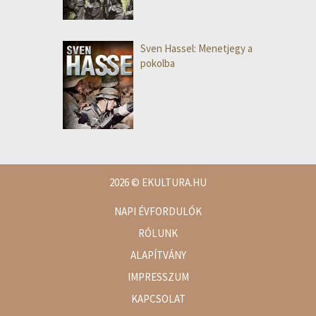
Sven Hassel: Menetjegy a
pokolba
2026
© EKULTURA.HU
NAPI ÉVFORDULÓK
RÓLUNK
ALAPÍTVÁNY
IMPRESSZUM
KAPCSOLAT