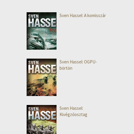
Sven Hassel: A komisszár
Sven Hassel: OGPU-
börtön
Sven Hassel:
Kivégzőosztag