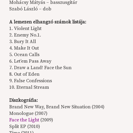
Mohácsy Mátyás – basszusgitár
Szabó László – dob
A lemezen elhangzó számok listája:
1. Violent Light
2. Enemy No.1.
3. Bury It All
4. Make It Out
5. Ocean Calls
6. Let’em Pass Away
7. Draw a Land! Face the Sun
8. Out of Eden
9. False Confessions
10. Eternal Stream
Diszkográfia:
Brand New Way, Brand New Situation (2004)
Monologue (2007)
Face the Light
(2009)
Split EP (2010)