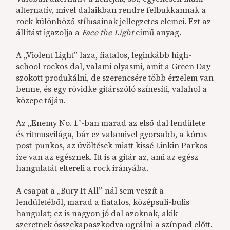
alternatív, mivel dalaikban rendre felbukkannak a
rock különböző stílusainak jellegzetes elemei. Ezt az
állítást igazolja a
Face the Light
című anyag.
A „Violent Light” laza, fiatalos, leginkább high-
school rockos dal, valami olyasmi, amit a Green Day
szokott produkálni, de szerencsére több érzelem van
benne, és egy rövidke gitárszóló színesíti, valahol a
közepe táján.
Az „Enemy No. 1”-ban marad az első dal lendülete
és ritmusvilága, bár ez valamivel gyorsabb, a kórus
post-punkos, az üvöltések miatt kissé Linkin Parkos
íze van az egésznek. Itt is a gitár az, ami az egész
hangulatát eltereli a rock irányába.
A csapat a „Bury It All”-nál sem veszít a
lendületéből, marad a fiatalos, középsuli-bulis
hangulat; ez is nagyon jó dal azoknak, akik
szeretnek összekapaszkodva ugrálni a színpad előtt.