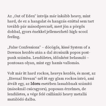
Az „Out of Eden” intrója már inkább heavy, mint
hard, de ez a hangulat és hangzás ezúttal sem tart
tovább pár másodpercnél, mert jön a pörgős
dobbal, gyors énekkel jellemezhető high-scool
feeling.
„False Confessions” – döcögős, kissé System of a
Downos kezdés után a dal átcsúszik popos post-
punk számba. Lendületes, időnként belassuló –
pontosan olyan, mint egy hamis vallomás.
Volt már itt hard rockos, heavys kezdés, és most, az
„Eternal Stream”-nél itt egy glam rockos intró, ami
átvált egy, az
Idoru
esetében lassabbnak számító
(másoknál csúcsgyors), poposan érzelmes, de
lendületes, a vége felé csillámló heavy metallá
mutálódó dalba.