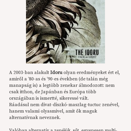
A 2003-ban alakult
Idoru
olyan eredményeket ért el,
amiről a ’80-as és ’90-es években (de talán még
manapság is) a legtöbb zenekar álmodozott: nem
csak itthon, de Japánban és Európa több
országában is ismertté, sikeressé vált.
Ráadásul nem divat-diszkó-maszlag-tuctuc zenével,
hanem valami olyasmivel, amit ők maguk
alternatívnak neveznek.
Valóban alternatív a zenéjük, sőt, egyenesen multi-