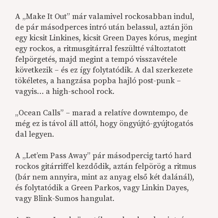
A „Make It Out” már valamivel rockosabban indul,
de pár másodperces intró után belassul, aztán jön
egy kicsit Linkines, kicsit Green Dayes kórus, megint
egy rockos, a ritmusgitárral feszültté változtatott
felpörgetés, majd megint a tempó visszavétele
következik – és ez így folytatódik. A dal szerkezete
tökéletes, a hangzása popba hajló post-punk –
vagyis… a high-school rock.
„Ocean Calls” – marad a relatíve downtempo, de
még ez is távol áll attól, hogy öngyújtó-gyújtogatós
dal legyen.
A „Let’em Pass Away” pár másodpercig tartó hard
rockos gitárriffel kezdődik, aztán felpörög a ritmus
(bár nem annyira, mint az anyag első két dalánál),
és folytatódik a Green Parkos, vagy Linkin Dayes,
vagy Blink-Sumos hangulat.