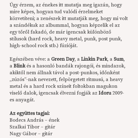
Úgy érzem, az énekes itt mutatja meg igazán, hogy
mire képes, hogyan tud valódi érzelmeket
közvetíteni; a zenészek itt mutatják meg, hogy mi volt
a szándékuk az albummal, hogyan képzelik el az
egy tőről fakadó, de már igencsak különböző
stílusok (hard rock, heavy metal, punk, post punk,
high-school rock stb.) fúzióját.
Egészében véve: a
Green Day
, a
Linkin Park
, a
Sum
,
a
Blink
és a hasonló bandák rajongói, és mindazok,
akiktől nem állnak távol a post-punkos, időnként
„zúzós”-nak nevezett, felpörgetett ritmusú, a heavy
metal és a hard rock színeit foltokban magukon
viselő dalok, igencsak élvezni fogják az
Idoru
2009-
es anyagát.
Az együttes tagjai:
Bodecs András – ének
Szalkai Tibor – gitár
Nagy Gábor – gitár