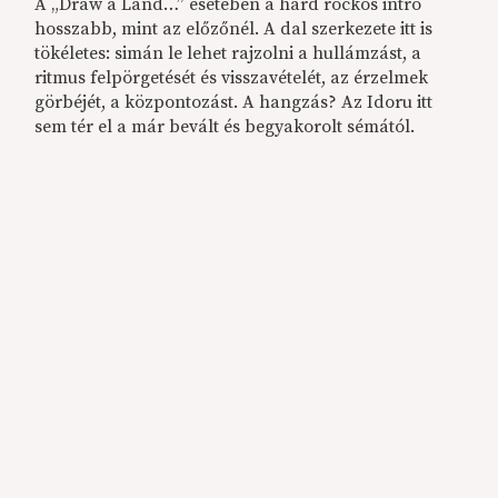
A „Draw a Land…” esetében a hard rockos intró
hosszabb, mint az előzőnél. A dal szerkezete itt is
tökéletes: simán le lehet rajzolni a hullámzást, a
ritmus felpörgetését és visszavételét, az érzelmek
görbéjét, a központozást. A hangzás? Az Idoru itt
sem tér el a már bevált és begyakorolt sémától.