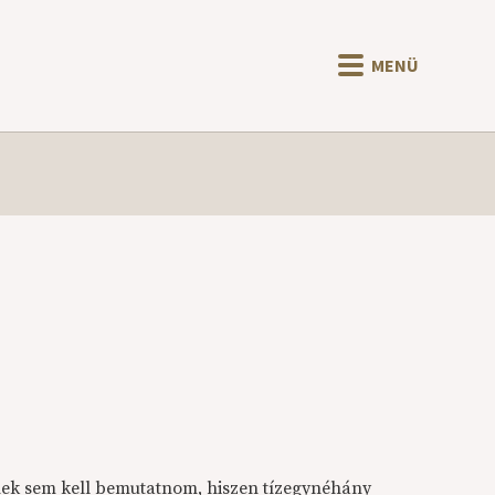
MENÜ
inek sem kell bemutatnom, hiszen tízegynéhány