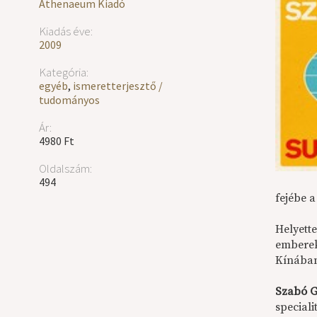
Athenaeum Kiadó
Kiadás éve:
2009
Kategória:
egyéb
,
ismeretterjesztő /
tudományos
Ár:
4980 Ft
Oldalszám:
494
fejébe 
Helyett
emberek,
Kínában
Szabó 
special