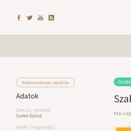
OLVAS
Kedvezményes vásárlás
Adatok
Sza
Szerző / rendező:
Írta:
Gal
Szabó Győző
Kiadó / forgalmazó: