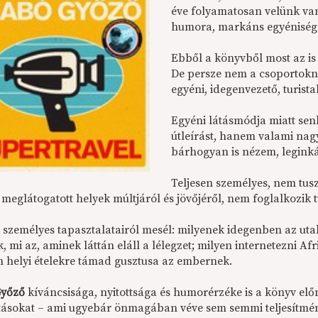
éve folyamatosan velünk va
humora, markáns egyénisége
Ebből a könyvből most az is
De persze nem a csoportokn
egyéni, idegenvezető, turista
Egyéni látásmódja miatt sen
útleírást, hanem valami na
bárhogyan is nézem, leginká
Teljesen személyes, nem tusz
a meglátogatott helyek múltjáról és jövőjéről, nem foglalkozi
e személyes tapasztalatairól mesél: milyenek idegenben az uta
 mi az, aminek láttán eláll a lélegzet; milyen internetezni A
 helyi ételekre támad gusztusa az embernek.
Győző
kíváncsisága, nyitottsága és humorérzéke is a könyv előny
itásokat – ami ugyebár önmagában véve sem semmi teljesítmé