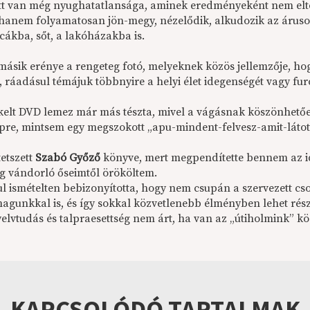
tt van még nyughatatlansága, aminek eredményeként nem elterü
hanem folyamatosan jön-megy, nézelődik, alkudozik az áruso
cákba, sőt, a lakóházakba is.
másik erénye a rengeteg fotó, melyeknek közös jellemzője, hogy
), ráadásul témájuk többnyire a helyi élet idegenségét vagy fu
kelt DVD lemez már más tészta, mivel a vágásnak köszönhetően
ipre, mintsem egy megszokott „apu-mindent-felvesz-amit-láto
etszett
Szabó Győző
könyve, mert megpendítette bennem az id
g vándorló őseimtől örököltem.
l ismételten bebizonyította, hogy nem csupán a szervezett cso
gunkkal is, és így sokkal közvetlenebb élményben lehet rés
yelvtudás és talpraesettség nem árt, ha van az „útiholmink” k
KAPCSOLÓDÓ TARTALMAK