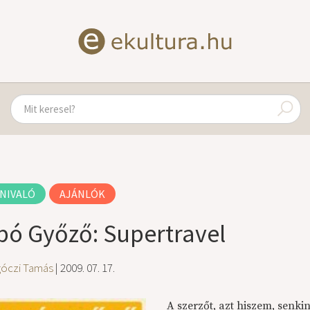
NIVALÓ
AJÁNLÓK
bó Győző: Supertravel
góczi Tamás
| 2009. 07. 17.
A szerzőt, azt hiszem, senk