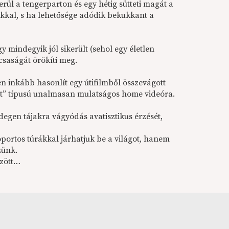
l a tengerparton és egy hétig sütteti magát a
kkal, s ha lehetősége adódik bekukkant a
 mindegyik jól sikerült (sehol egy életlen
rcsaságát örökíti meg.
 inkább hasonlít egy útifilmből összevágott
tt” típusú unalmasan mulatságos home videóra.
egen tájakra vágyódás avatisztikus érzését,
portos túrákkal járhatjuk be a világot, hanem
zünk.
özött…