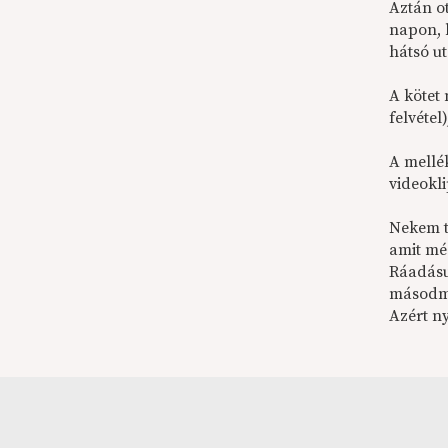
Aztán o
napon, 
hátsó ut
A kötet 
felvétel
A mellé
videokl
Nekem t
amit mé
Ráadásu
másodma
Azért n