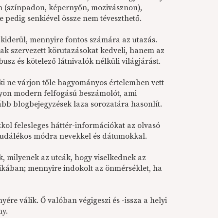
n (színpadon, képernyőn, mozivásznon),
 pedig senkiével össze nem téveszthető.
 kiderül, mennyire fontos számára az utazás.
ak szervezett körutazásokat kedveli, hanem az
busz és kötelező látnivalók nélküli világjárást.
ki ne várjon tőle hagyományos értelemben vett
gyon modern felfogású beszámolót, ami
bb blogbejegyzések laza sorozatára hasonlít.
kol felesleges háttér-információkat az olvasó
k tudálékos módra nevekkel és dátumokkal.
k, milyenek az utcák, hogy viselkednek az
frikában; mennyire indokolt az önmérséklet, ha
ére válik. Ő valóban végigeszi és -issza a helyi
ny.