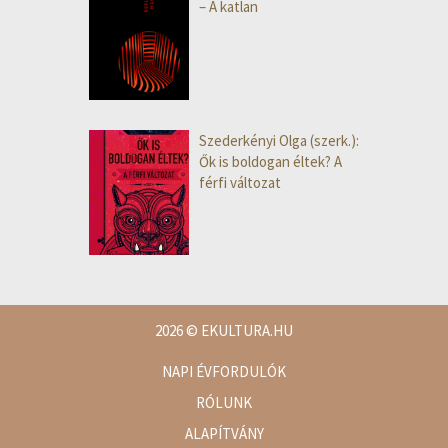
– A katlan
Szederkényi Olga (szerk.):
Ők is boldogan éltek? A
férfi változat
2026
© EKULTURA.HU
NAPI ÉVFORDULÓK
RÓLUNK
ALAPÍTVÁNY