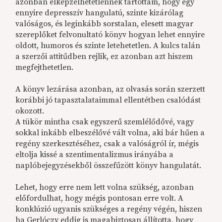
azonban elképzelhetetlennek tartottam, hogy egy
ennyire depresszív hangulatú, szinte kizárólag
valóságos, és leginkább sorstalan, elesett magyar
szereplőket felvonultató könyv hogyan lehet ennyire
oldott, humoros és szinte letehetetlen. A kulcs talán
a szerzői attitűdben rejlik, ez azonban azt hiszem
megfejthetetlen.
A könyv lezárása azonban, az olvasás során szerzett
korábbi jó tapasztalataimmal ellentétben csalódást
okozott.
A tükör mintha csak egyszerű szemlélődővé, vagy
sokkal inkább elbeszélővé vált volna, aki bár hűen a
regény szerkesztéséhez, csak a valóságról ír, mégis
eltolja kissé a szentimentalizmus irányába a
naplóbejegyzésekből összefűzött könyv hangulatát.
Lehet, hogy erre nem lett volna szükség, azonban
előfordulhat, hogy mégis pontosan erre volt. A
konklúzió ugyanis szükséges a regény végén, hiszen
ha Gerlóczy eddig is magabiztosan állította, hogy