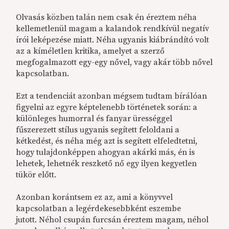
Olvasás közben talán nem csak én éreztem néha
kellemetlenül magam a kalandok rendkívül negatív
írói leképezése miatt. Néha ugyanis kiábrándító volt
az a kíméletlen kritika, amelyet a szerző
megfogalmazott egy-egy nővel, vagy akár több nővel
kapcsolatban.
Ezt a tendenciát azonban mégsem tudtam bírálóan
figyelni az egyre képtelenebb történetek során: a
különleges humorral és fanyar ürességgel
fűszerezett stílus ugyanis segített feloldani a
kétkedést, és néha még azt is segített elfeledtetni,
hogy tulajdonképpen ahogyan akárki más, én is
lehetek, lehetnék reszkető nő egy ilyen kegyetlen
tükör előtt.
Azonban korántsem ez az, ami a könyvvel
kapcsolatban a legérdekesebbként eszembe
jutott. Néhol csupán furcsán éreztem magam, néhol