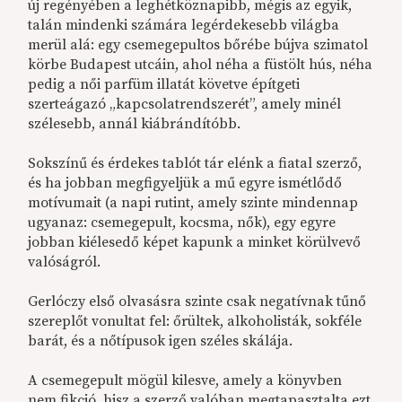
új regényében a leghétköznapibb, mégis az egyik,
talán mindenki számára legérdekesebb világba
merül alá: egy csemegepultos bőrébe bújva szimatol
körbe Budapest utcáin, ahol néha a füstölt hús, néha
pedig a női parfüm illatát követve építgeti
szerteágazó „kapcsolatrendszerét”, amely minél
szélesebb, annál kiábrándítóbb.
Sokszínű és érdekes tablót tár elénk a fiatal szerző,
és ha jobban megfigyeljük a mű egyre ismétlődő
motívumait (a napi rutint, amely szinte mindennap
ugyanaz: csemegepult, kocsma, nők), egy egyre
jobban kiélesedő képet kapunk a minket körülvevő
valóságról.
Gerlóczy első olvasásra szinte csak negatívnak tűnő
szereplőt vonultat fel: őrültek, alkoholisták, sokféle
barát, és a nőtípusok igen széles skálája.
A csemegepult mögül kilesve, amely a könyvben
nem fikció, hisz a szerző valóban megtapasztalta ezt