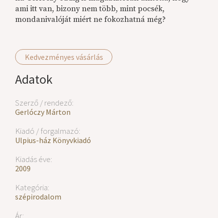
ami itt van, bizony nem több, mint pocsék,
mondanivalóját miért ne fokozhatná még?
Kedvezményes vásárlás
Adatok
Szerző / rendező:
Gerlóczy Márton
Kiadó / forgalmazó:
Ulpius-ház Könyvkiadó
Kiadás éve:
2009
Kategória:
szépirodalom
Ár: