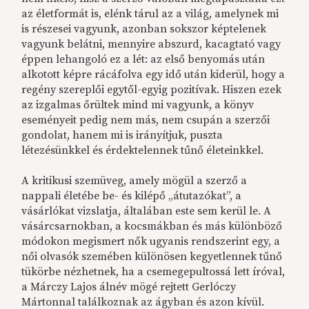
az életformát is, elénk tárul az a világ, amelynek mi
is részesei vagyunk, azonban sokszor képtelenek
vagyunk belátni, mennyire abszurd, kacagtató vagy
éppen lehangoló ez a lét: az első benyomás után
alkotott képre rácáfolva egy idő után kiderül, hogy a
regény szereplői egytől-egyig pozitívak. Hiszen ezek
az izgalmas őrültek mind mi vagyunk, a könyv
eseményeit pedig nem más, nem csupán a szerzői
gondolat, hanem mi is irányítjuk, puszta
létezésünkkel és érdektelennek tűnő életeinkkel.
A kritikusi szemüveg, amely mögül a szerző a
nappali életébe be- és kilépő „átutazókat”, a
vásárlókat vizslatja, általában este sem kerül le. A
vásárcsarnokban, a kocsmákban és más különböző
módokon megismert nők ugyanis rendszerint egy, a
női olvasók szemében különösen kegyetlennek tűnő
tükörbe nézhetnek, ha a csemegepultossá lett íróval,
a Márczy Lajos álnév mögé rejtett Gerlóczy
Mártonnal találkoznak az ágyban és azon kívül.