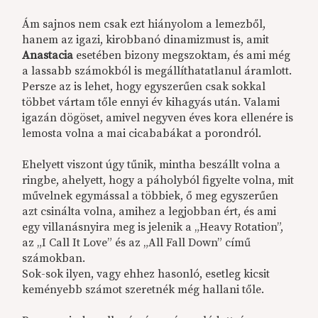
Ám sajnos nem csak ezt hiányolom a lemezből,
hanem az igazi, kirobbanó dinamizmust is, amit
Anastacia
esetében bizony megszoktam, és ami még
a lassabb számokból is megállíthatatlanul áramlott.
Persze az is lehet, hogy egyszerűen csak sokkal
többet vártam tőle ennyi év kihagyás után. Valami
igazán dögöset, amivel negyven éves kora ellenére is
lemosta volna a mai cicababákat a porondról.
Ehelyett viszont úgy tűnik, mintha beszállt volna a
ringbe, ahelyett, hogy a páholyból figyelte volna, mit
művelnek egymással a többiek, ő meg egyszerűen
azt csinálta volna, amihez a legjobban ért, és ami
egy villanásnyira meg is jelenik a „Heavy Rotation”,
az „I Call It Love” és az „All Fall Down” című
számokban.
Sok-sok ilyen, vagy ehhez hasonló, esetleg kicsit
keményebb számot szeretnék még hallani tőle.