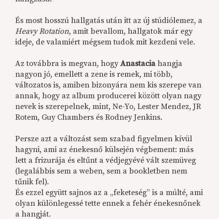
És most hosszú hallgatás után itt az új stúdiólemez, a
Heavy Rotation
, amit bevallom, hallgatok már egy
ideje, de valamiért mégsem tudok mit kezdeni vele.
Az továbbra is megvan, hogy
Anastacia
hangja
nagyon jó, emellett a zene is remek, mi több,
változatos is, amiben bizonyára nem kis szerepe van
annak, hogy az album producerei között olyan nagy
nevek is szerepelnek, mint, Ne-Yo, Lester Mendez, JR
Rotem, Guy Chambers és Rodney Jenkins.
Persze azt a változást sem szabad figyelmen kívül
hagyni, ami az énekesnő külsején végbement: más
lett a frizurája és eltűnt a védjegyévé vált szemüveg
(legalábbis sem a weben, sem a bookletben nem
tűnik fel).
És ezzel együtt sajnos az a „feketeség” is a múlté, ami
olyan különlegessé tette ennek a fehér énekesnőnek
a hangját.