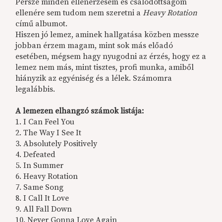
Persze minden ellenérzésem és csalódottságom
ellenére sem tudom nem szeretni a
Heavy Rotation
című albumot.
Hiszen jó lemez, aminek hallgatása közben messze
jobban érzem magam, mint sok más előadó
esetében, mégsem hagy nyugodni az érzés, hogy ez a
lemez nem más, mint tisztes, profi munka, amiből
hiányzik az egyéniség és a lélek. Számomra
legalábbis.
A lemezen elhangzó számok listája:
1. I Can Feel You
2. The Way I See It
3. Absolutely Positively
4. Defeated
5. In Summer
6. Heavy Rotation
7. Same Song
8. I Call It Love
9. All Fall Down
10. Never Gonna Love Again