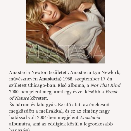
Anastacia Newton (született: Anastacia Lyn Newkirk;
művésznevén
Anastacia
) 1968. szeptember 17-én
született Chicago-ban. Első albuma, a
Not That Kind
2000-ben jelent meg, amit egy évvel később a
Freak
of Nature
követett.
És három év kihagyás. Ez idő alatt az énekesnő
megküzdött a mellrákkal, és ez az élmény nagy
hatással volt 2004-ben megjelent
Anastacia
albumára, ami az eddigiek közül a legrockosabb
hangzású.