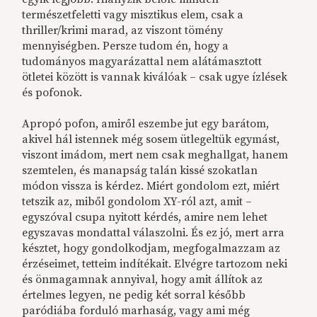
természetfeletti vagy misztikus elem, csak a
thriller/krimi marad, az viszont tömény
mennyiségben. Persze tudom én, hogy a
tudományos magyarázattal nem alátámasztott
ötletei között is vannak kiválóak – csak ugye ízlések
és pofonok.
Apropó pofon, amiről eszembe jut egy barátom,
akivel hál istennek még sosem ütlegeltük egymást,
viszont imádom, mert nem csak meghallgat, hanem
szemtelen, és manapság talán kissé szokatlan
módon vissza is kérdez. Miért gondolom ezt, miért
tetszik az, miből gondolom XY-ról azt, amit –
egyszóval csupa nyitott kérdés, amire nem lehet
egyszavas mondattal válaszolni. És ez jó, mert arra
késztet, hogy gondolkodjam, megfogalmazzam az
érzéseimet, tetteim indítékait. Elvégre tartozom neki
és önmagamnak annyival, hogy amit állítok az
értelmes legyen, ne pedig két sorral később
paródiába forduló marhaság, vagy ami még