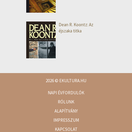
Dean R. Koontz: Az
éjszaka titka
2026
© EKULTURA.HU
NAPI ÉVFORDULÓK
RÓLUNK
ALAPÍTVÁNY
IMPRESSZUM
KAPCSOLAT