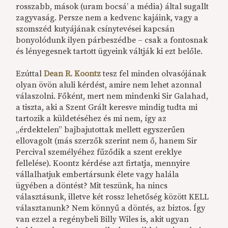
rosszabb, mások (uram bocsá’ a média) által sugallt
zagyvaság. Persze nem a kedvenc kajáink, vagy a
szomszéd kutyájának csínytevései kapcsán
bonyolódunk ilyen párbeszédbe – csak a fontosnak
és lényegesnek tartott ügyeink váltják ki ezt belőle.
Ezúttal
Dean R. Koontz
tesz fel minden olvasójának
olyan övön aluli kérdést, amire nem lehet azonnal
válaszolni. Főként, mert nem mindenki Sir Galahad,
a tiszta, aki a Szent Grált keresve mindig tudta mi
tartozik a küldetéséhez és mi nem, így az
„érdektelen” bajbajutottak mellett egyszerűen
ellovagolt (más szerzők szerint nem ő, hanem Sir
Percival személyéhez fűződik a szent ereklye
fellelése). Koontz kérdése azt firtatja, mennyire
vállalhatjuk embertársunk élete vagy halála
ügyében a döntést? Mit teszünk, ha nincs
választásunk, illetve két rossz lehetőség között KELL
választanunk? Nem könnyű a döntés, az biztos. Így
van ezzel a regénybeli Billy Wiles is, akit ugyan