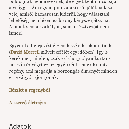
boldognak nem neveznék, de egyébként nincs baja
a világgal. Ám egy napon valaki csúf játékba kezd
vele, amiről hamarosan kiderül, hogy választási
lehetőség nem lévén ez bizony kényszerjátszma.
Aminek sem a szabályait, sem a résztvevőit nem
ismeri.
Egyedül a befejezést érzem kissé elkapkodottnak
(
David Morrell
művelt effélét egy időben). Így is
kerek meg minden, csak valahogy olyan kurtán-
furcsán ér véget ez az egyébként remek Koontz
regény, ami megadja a borzongás élményét minden
erre vágyó rajongónak.
Részlet a regényből
A szerző életrajza
Adatok