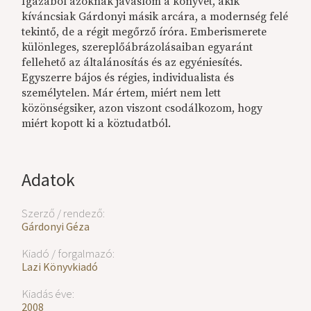
Igazából azoknak javaslom a könyvet, akik
kíváncsiak Gárdonyi másik arcára, a modernség felé
tekintő, de a régit megőrző íróra. Emberismerete
különleges, szereplőábrázolásaiban egyaránt
fellehető az általánosítás és az egyéniesítés.
Egyszerre bájos és régies, individualista és
személytelen. Már értem, miért nem lett
közönségsiker, azon viszont csodálkozom, hogy
miért kopott ki a köztudatból.
Adatok
Szerző / rendező:
Gárdonyi Géza
Kiadó / forgalmazó:
Lazi Könyvkiadó
Kiadás éve:
2008