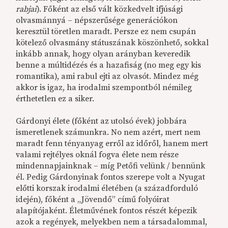
rabjai
). Főként az első vált közkedvelt ifjúsági
olvasmánnyá – népszerűsége generációkon
keresztül töretlen maradt. Persze ez nem csupán
kötelező olvasmány státuszának köszönhető, sokkal
inkább annak, hogy olyan arányban keveredik
benne a múltidézés és a hazafiság (no meg egy kis
romantika), ami rabul ejti az olvasót. Mindez még
akkor is igaz, ha irodalmi szempontból némileg
érthetetlen ez a siker.
Gárdonyi élete (főként az utolsó évek) jobbára
ismeretlenek számunkra. No nem azért, mert nem
maradt fenn tényanyag erről az időről, hanem mert
valami rejtélyes oknál fogva élete nem része
mindennapjainknak – míg Petőfi velünk / bennünk
él. Pedig Gárdonyinak fontos szerepe volt a Nyugat
előtti korszak irodalmi életében (a századforduló
idején), főként a „Jövendő” című folyóirat
alapítójaként. Életművének fontos részét képezik
azok a regények, melyekben nem a társadalommal,