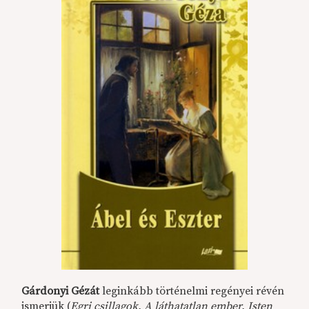
Gárdonyi Gézát
leginkább történelmi regényei révén
ismerjük (
Egri csillagok, A láthatatlan ember, Isten