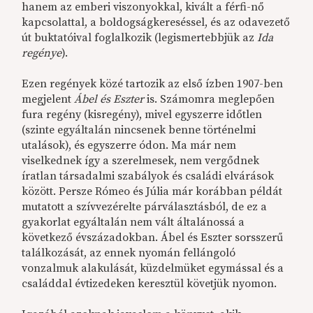
hanem az emberi viszonyokkal, kivált a férfi-nő
kapcsolattal, a boldogságkereséssel, és az odavezető
út buktatóival foglalkozik (legismertebbjük az
Ida
regénye
).
Ezen regények közé tartozik az első ízben 1907-ben
megjelent
Ábel és Eszter
is. Számomra meglepően
fura regény (kisregény), mivel egyszerre időtlen
(szinte egyáltalán nincsenek benne történelmi
utalások), és egyszerre ódon. Ma már nem
viselkednek így a szerelmesek, nem vergődnek
íratlan társadalmi szabályok és családi elvárások
között. Persze Rómeo és Júlia már korábban példát
mutatott a szívvezérelte párválasztásból, de ez a
gyakorlat egyáltalán nem vált általánossá a
következő évszázadokban. Ábel és Eszter sorsszerű
találkozását, az ennek nyomán fellángoló
vonzalmuk alakulását, küzdelmüket egymással és a
családdal évtizedeken keresztül követjük nyomon.