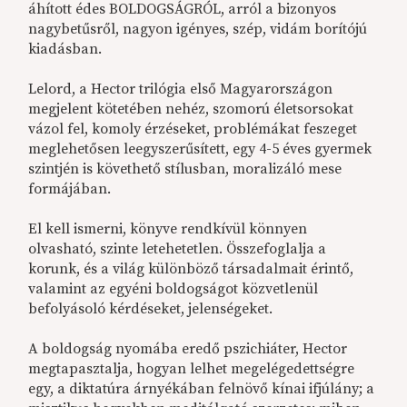
áhított édes BOLDOGSÁGRÓL, arról a bizonyos
nagybetűsről, nagyon igényes, szép, vidám borítójú
kiadásban.
Lelord, a Hector trilógia első Magyarországon
megjelent kötetében nehéz, szomorú életsorsokat
vázol fel, komoly érzéseket, problémákat feszeget
meglehetősen leegyszerűsített, egy 4-5 éves gyermek
szintjén is követhető stílusban, moralizáló mese
formájában.
El kell ismerni, könyve rendkívül könnyen
olvasható, szinte letehetetlen. Összefoglalja a
korunk, és a világ különböző társadalmait érintő,
valamint az egyéni boldogságot közvetlenül
befolyásoló kérdéseket, jelenségeket.
A boldogság nyomába eredő pszichiáter, Hector
megtapasztalja, hogyan lelhet megelégedettségre
egy, a diktatúra árnyékában felnövő kínai ifjúlány; a