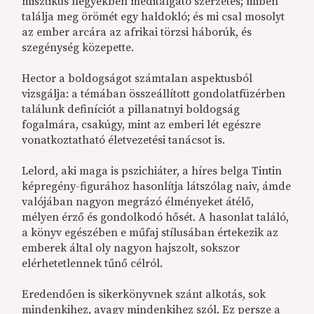
misztikus hegyekben meditálgató szerzetes; miben
találja meg örömét egy haldokló; és mi csal mosolyt
az ember arcára az afrikai törzsi háborúk, és
szegénység közepette.
Hector a boldogságot számtalan aspektusból
vizsgálja: a témában összeállított gondolatfüzérben
találunk definíciót a pillanatnyi boldogság
fogalmára, csakúgy, mint az emberi lét egészre
vonatkoztatható életvezetési tanácsot is.
Lelord, aki maga is pszichiáter, a híres belga Tintin
képregény-figurához hasonlítja látszólag naiv, ámde
valójában nagyon megrázó élményeket átélő,
mélyen érző és gondolkodó hősét. A hasonlat találó,
a könyv egészében e műfaj stílusában értekezik az
emberek által oly nagyon hajszolt, sokszor
elérhetetlennek tűnő célról.
Eredendően is sikerkönyvnek szánt alkotás, sok
mindenkihez, avagy mindenkihez szól. Ez persze a