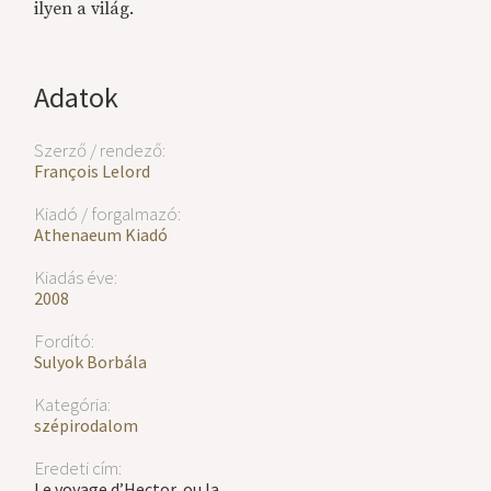
ilyen a világ.
Adatok
Szerző / rendező:
François Lelord
Kiadó / forgalmazó:
Athenaeum Kiadó
Kiadás éve:
2008
Fordító:
Sulyok Borbála
Kategória:
szépirodalom
Eredeti cím:
Le voyage d’Hector, ou la