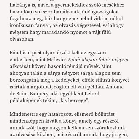
hátránya is, mivel a gyermekekhez szóló mesékhez
hasonlóan sokszor banálisnak tűnő igazságokat
fogalmaz meg, bár hangneme néhol vidám, néhol
ironikusan fanyar, az olvasás végeztével, valahogy
mégsem hagy maradandó nyomot a vájt fülű
olvasóban.
Ráadásul picit olyan érzést kelt az egyszeri
emberben, mint Malevics
Fehér alapon fehér négyzet
alkotását követő hasonló témájú művek. Mint
ahogyan talán a sárga négyzet sárga alapon sem
borzongatná meg a kedélyeket, efféle stílusú könyvet
is írtak már jobbat, rögtön ott van például Antoine
de Saint-Exupéry, akit egyébként Lelord
példaképének tekint, „kis hercege”.
Mindenestre egy határozott, elismerő bólintást
mindenképpen kivált a könyv, amely egy részről
annak szól, hogy nagyon kellemesen szórakoztunk
az olvasása közben, másrészről annak, hogy ja igen,