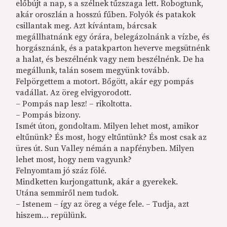
előbújt a nap, s a szélnek tűzszaga lett. Robogtunk,
akár oroszlán a hosszú fűben. Folyók és patakok
csillantak meg. Azt kívántam, bárcsak
megállhatnánk egy órára, belegázolnánk a vízbe, és
horgásznánk, és a patakparton heverve megsütnénk
a halat, és beszélnénk vagy nem beszélnénk. De ha
megállunk, talán sosem megyünk tovább.
Felpörgettem a motort. Bőgött, akár egy pompás
vadállat. Az öreg elvigyorodott.
– Pompás nap lesz! – rikoltotta.
– Pompás bizony.
Ismét úton, gondoltam. Milyen lehet most, amikor
eltűnünk? És most, hogy eltűntünk? És most csak az
üres út. Sun Valley némán a napfényben. Milyen
lehet most, hogy nem vagyunk?
Felnyomtam jó száz fölé.
Mindketten kurjongattunk, akár a gyerekek.
Utána semmiről nem tudok.
– Istenem – így az öreg a vége fele. – Tudja, azt
hiszem… repülünk.