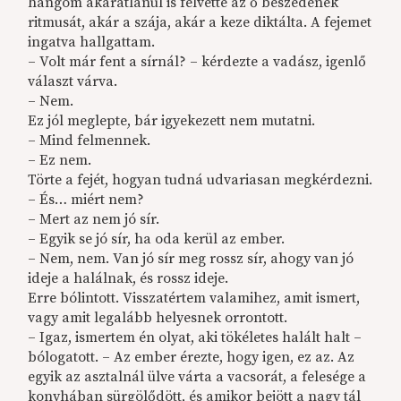
hangom akaratlanul is felvette az ő beszédének
ritmusát, akár a szája, akár a keze diktálta. A fejemet
ingatva hallgattam.
– Volt már fent a sírnál? – kérdezte a vadász, igenlő
választ várva.
– Nem.
Ez jól meglepte, bár igyekezett nem mutatni.
– Mind felmennek.
– Ez nem.
Törte a fejét, hogyan tudná udvariasan megkérdezni.
– És… miért nem?
– Mert az nem jó sír.
– Egyik se jó sír, ha oda kerül az ember.
– Nem, nem. Van jó sír meg rossz sír, ahogy van jó
ideje a halálnak, és rossz ideje.
Erre bólintott. Visszatértem valamihez, amit ismert,
vagy amit legalább helyesnek orrontott.
– Igaz, ismertem én olyat, aki tökéletes halált halt –
bólogatott. – Az ember érezte, hogy igen, ez az. Az
egyik az asztalnál ülve várta a vacsorát, a felesége a
konyhában sürgölődött, és amikor bejött a nagy tál