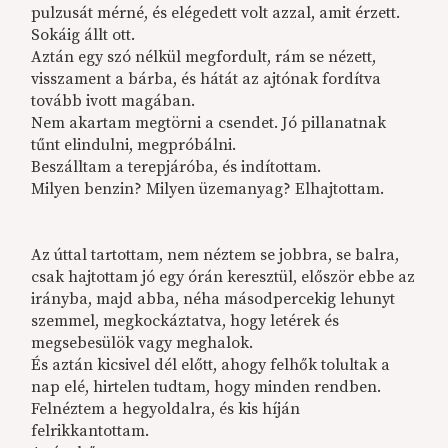
pulzusát mérné, és elégedett volt azzal, amit érzett.
Sokáig állt ott.
Aztán egy szó nélkül megfordult, rám se nézett,
visszament a bárba, és hátát az ajtónak fordítva
tovább ivott magában.
Nem akartam megtörni a csendet. Jó pillanatnak
tűnt elindulni, megpróbálni.
Beszálltam a terepjáróba, és indítottam.
Milyen benzin? Milyen üzemanyag? Elhajtottam.
Az úttal tartottam, nem néztem se jobbra, se balra,
csak hajtottam jó egy órán keresztül, először ebbe az
irányba, majd abba, néha másodpercekig lehunyt
szemmel, megkockáztatva, hogy letérek és
megsebesülök vagy meghalok.
És aztán kicsivel dél előtt, ahogy felhők tolultak a
nap elé, hirtelen tudtam, hogy minden rendben.
Felnéztem a hegyoldalra, és kis híján
felrikkantottam.