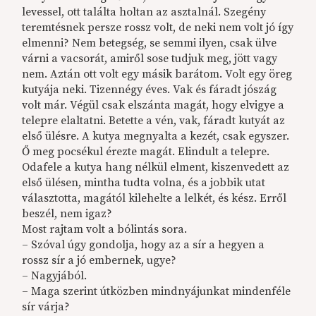
levessel, ott találta holtan az asztalnál. Szegény
teremtésnek persze rossz volt, de neki nem volt jó így
elmenni? Nem betegség, se semmi ilyen, csak ülve
várni a vacsorát, amiről sose tudjuk meg, jött vagy
nem. Aztán ott volt egy másik barátom. Volt egy öreg
kutyája neki. Tizennégy éves. Vak és fáradt jószág
volt már. Végül csak elszánta magát, hogy elvigye a
telepre elaltatni. Betette a vén, vak, fáradt kutyát az
első ülésre. A kutya megnyalta a kezét, csak egyszer.
Ő meg pocsékul érezte magát. Elindult a telepre.
Odafele a kutya hang nélkül elment, kiszenvedett az
első ülésen, mintha tudta volna, és a jobbik utat
választotta, magától kilehelte a lelkét, és kész. Erről
beszél, nem igaz?
Most rajtam volt a bólintás sora.
– Szóval úgy gondolja, hogy az a sír a hegyen a
rossz sír a jó embernek, ugye?
– Nagyjából.
– Maga szerint útközben mindnyájunkat mindenféle
sír várja?