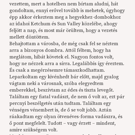
vezettem, mert a hotelben nem bírtam aludni, hát
gondoltam, ennyi erővel tovább is mehetek, úgyhogy
épp akkor érkeztem meg a hegyekhez-dombokhoz
az idahoi Ketchum és Sun Valley közelébe, ahogy
feljött a nap, és most már örültem, hogy a vezetés
mellett döntöttem.
Behajtottam a városba, de még csak fel se néztem
arra a bizonyos dombra. Attól féltem, hogy ha
meglátom, hibát követek el. Nagyon fontos volt,
hogy ne nézzek arra a sírra. Legalábbis így éreztem.
És csak a megérzésemre támaszkodhattam.
Leparkoltam egy kivénhedt bár előtt, majd gyalog
vágtam neki a városnak, szóba elegyedtem
emberekkel, beszívtam az édes és tiszta levegőt.
Találtam egy fiatal vadászt, de nem ő volt az, ezt pár
percnyi beszélgetés után tudtam. Találtam egy
vénséges vénembert is, de ő se volt jobb. Aztán
ráakadtam egy olyan ötvenéves-forma vadászra, és
ő pont megfelelt. Tudott – vagy érzett – mindent,
amire szükségem volt.