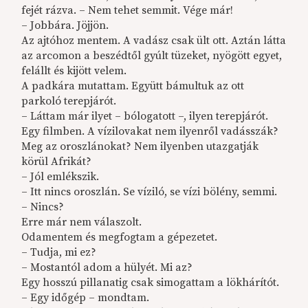
fejét rázva. – Nem tehet semmit. Vége már!
– Jobbára. Jöjjön.
Az ajtóhoz mentem. A vadász csak ült ott. Aztán látta
az arcomon a beszédtől gyúlt tüzeket, nyögött egyet,
felállt és kijött velem.
A padkára mutattam. Együtt bámultuk az ott
parkoló terepjárót.
– Láttam már ilyet – bólogatott –, ilyen terepjárót.
Egy filmben. A vízilovakat nem ilyenről vadásszák?
Meg az oroszlánokat? Nem ilyenben utazgatják
körül Afrikát?
– Jól emlékszik.
– Itt nincs oroszlán. Se víziló, se vízi bölény, semmi.
– Nincs?
Erre már nem válaszolt.
Odamentem és megfogtam a gépezetet.
– Tudja, mi ez?
– Mostantól adom a hülyét. Mi az?
Egy hosszú pillanatig csak simogattam a lökhárítót.
– Egy időgép – mondtam.