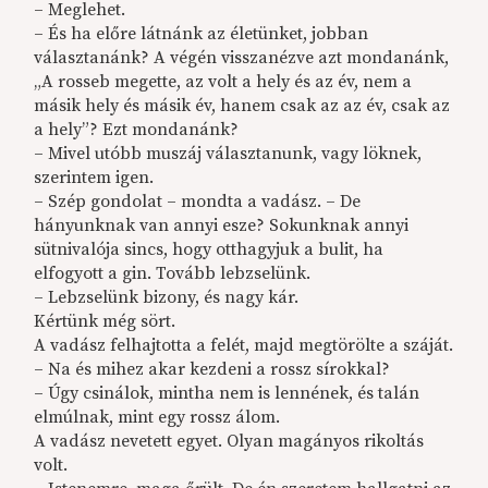
– Meglehet.
– És ha előre látnánk az életünket, jobban
választanánk? A végén visszanézve azt mondanánk,
„A rosseb megette, az volt a hely és az év, nem a
másik hely és másik év, hanem csak az az év, csak az
a hely”? Ezt mondanánk?
– Mivel utóbb muszáj választanunk, vagy löknek,
szerintem igen.
– Szép gondolat – mondta a vadász. – De
hányunknak van annyi esze? Sokunknak annyi
sütnivalója sincs, hogy otthagyjuk a bulit, ha
elfogyott a gin. Tovább lebzselünk.
– Lebzselünk bizony, és nagy kár.
Kértünk még sört.
A vadász felhajtotta a felét, majd megtörölte a száját.
– Na és mihez akar kezdeni a rossz sírokkal?
– Úgy csinálok, mintha nem is lennének, és talán
elmúlnak, mint egy rossz álom.
A vadász nevetett egyet. Olyan magányos rikoltás
volt.