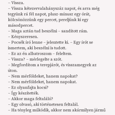
– Vissza.
– Vissza kétezervalahányszáz napot, és arra még
tegyünk rá fél napot, plusz-mínusz egy órát,
kölcsönözzünk egy percet, pereljünk ki egy
másodpercet.
– Maga aztán tud beszélni – sandított rám.
– Kényszeresen.
– Pocsék író lenne – jelentette ki. – Egy írót se
ismertem, aki beszélni is tudott.
– Ez az én albatroszom – feleltem.
– Vissza? – mérlegelte a szót.
– Megfordítom a terepjárót, és visszamegyek az
úton.
– Nem mérföldeket, hanem napokat?
– Nem mérföldeket, hanem napokat.
– Ez olyanfajta kocsi?
– Így készítették.
– Akkor maga feltaláló?
– Egy olvasó, aki történetesen feltalál.
– Ha tényleg működik, akkor nem akármilyen jármű