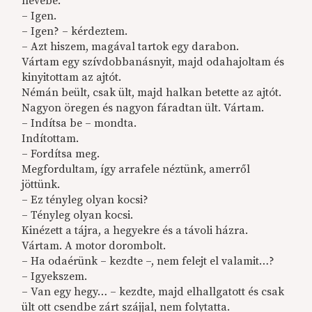
hevébe.
– Igen.
– Igen? – kérdeztem.
– Azt hiszem, magával tartok egy darabon.
Vártam egy szívdobbanásnyit, majd odahajoltam és
kinyitottam az ajtót.
Némán beült, csak ült, majd halkan betette az ajtót.
Nagyon öregen és nagyon fáradtan ült. Vártam.
– Indítsa be – mondta.
Indítottam.
– Fordítsa meg.
Megfordultam, így arrafele néztünk, amerről
jöttünk.
– Ez tényleg olyan kocsi?
– Tényleg olyan kocsi.
Kinézett a tájra, a hegyekre és a távoli házra.
Vártam. A motor dorombolt.
– Ha odaérünk – kezdte –, nem felejt el valamit…?
– Igyekszem.
– Van egy hegy… – kezdte, majd elhallgatott és csak
ült ott csendbe zárt szájjal, nem folytatta.