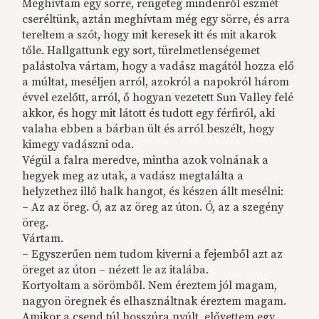
Meghívtam egy sörre, rengeteg mindenről eszmét
cseréltünk, aztán meghívtam még egy sörre, és arra
tereltem a szót, hogy mit keresek itt és mit akarok
tőle. Hallgattunk egy sort, türelmetlenségemet
palástolva vártam, hogy a vadász magától hozza elő
a múltat, meséljen arról, azokról a napokról három
évvel ezelőtt, arról, ő hogyan vezetett Sun Valley felé
akkor, és hogy mit látott és tudott egy férfiról, aki
valaha ebben a bárban ült és arról beszélt, hogy
kimegy vadászni oda.
Végül a falra meredve, mintha azok volnának a
hegyek meg az utak, a vadász megtalálta a
helyzethez illő halk hangot, és készen állt mesélni:
– Az az öreg. Ó, az az öreg az úton. Ó, az a szegény
öreg.
Vártam.
– Egyszerűen nem tudom kiverni a fejemből azt az
öreget az úton – nézett le az italába.
Kortyoltam a sörömből. Nem éreztem jól magam,
nagyon öregnek és elhasználtnak éreztem magam.
Amikor a csend túl hosszúra nyúlt, elővettem egy