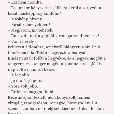
– Ezt nem mondta.
– És amikor kényszerleszállásra kerül a sor, ezúttal
kicsit másképp fog landolni?
– Másképp bizony.
– Kicsit keményebben?
– Meglátom, mit tehetek.
– Én kizuhanok a gépből, de maga rendben lesz?
– Van rá esély.
Felnézett a dombra, amelyről hiányzott a sír. Én is
felnéztem oda. Talán megérezte a hiányát.
Elnézett az út fölött a hegyekre, és a hegyek mögött a
tengerre, és a tenger mögött a kontinensre. – Jó kis
nap volt az, amiről beszél.
– A legjobb.
– Jó óra és jó perc.
– Sose volt jobb.
– Érdemes meggondolni.
Keze az ajtón feküdt, nem könyökölt, hanem
vizsgált, tapogatózott, remegve, bizonytalanul. A
szeme azonban már teljesen kiért az afrikai délután