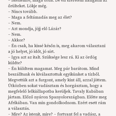
– Istenemre, maga őrült. De én szeretem hallgatni az
őrülteket. Lökje még.
– Nincs tovább.
– Maga a feltámadás meg az élet?
– Nem.
– Azt mondja, jöjj elő Lázár?
– Nem.
– Akkor?
– Én csak, ha kissé későn is, meg akarom választani
a jó helyet, jó időt, jó sírt.
– Igya azt az italt. Szüksége lesz rá. Ki az ördög
küldte?
– Én küldtem magamat. Meg pár barátom. Mind
beszálltunk és kiválasztottuk egyikünket a tízből.
Megvettük azt a furgont, amely kint áll, azzal jöttem.
Útközben sokat vadásztam és horgásztam, hogy a
megfelelő lelkiállapotba kerüljek. Tavaly Kubában
jártam. Előző nyáron Spanyolországban. Előtte meg
Afrikában. Van min gondolkodnom. Ezért esett rám
a választás.
– Mire? Az istenit, mire? – fortyant fel a vadász, a