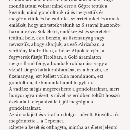
mondhattam volna: mind erre a Gépre tettük a
kezünk, mind gondoltunk rá és megvettük és
megérintettük és beleadtuk a szeretetünket és annak
emlékét, hogy mit tettek velünk az ő szavai huszonöt-
harminc éve. Sok életet, emlékezést és szeretetet
tettünk bele, ez a benzin, az üzemanyag vagy
nevezzük, ahogy akarjuk; az eső Párizsban, a
verőfény Madridban, a hó az Alpok tetején, a
fegyverek füstje Tirolban, a Golf-áramlaton
megcsillanó fény, a bombák robbanása vagy a
vízből kiugró halak robbanása, ez a benzin, az
üzemanyag; ezt kellett volna mondanom, ezt
gondoltam, de kimondatlanul hagytam.
A vadász mégis megérezhette a gondolataimat, mert
hunyorogva nézett, s mivel az erdőben töltött hosszú
évek alatt telepatává lett, jól megrágta a
gondolataimat.
Aztán odajött és váratlan dolgot művelt. Kinyúlt… és
megérintette… a Gépemet.
Rátette a kezét és otthagyta, mintha az életet jelentő