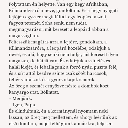
Folytattam én helyette. Van egy hegy Afrikában,
Kilimandzsáró a neve, gondoltam. És a hegy nyugati
lejtőjén egyszer megtalálták egy leopárd aszott,
fagyott tetemét. Soha senki nem tudta
megmagyarázni, mit keresett a leopárd abban a
magasságban.
Feltesszük magát is arra a lejtőre, gondoltam, a
Kilimandzsáróra, a leopárd közelébe, odaírjuk a
nevét, és alá, hogy senki nem tudja, mit keresett ilyen
magasan, de hát itt van, És odaírjuk a születés és
halál idejét, és leballagunk a forró nyári puszta felé,
és a sírt attól kezdve szinte csak sötét harcosok,
fehér vadászok és a gyors okapik ismerik.
Az öreg a szemét ernyőzve nézte a dombok közt
kanyargó utat. Bólintott.
– Menjünk.
– Igen, Papa.
És elindultunk, én a kormánynál nyomtam neki
lassan, az öreg meg mellettem, és ahogy leértünk az
első dombon, majd felhágtunk a másikra, teljesen