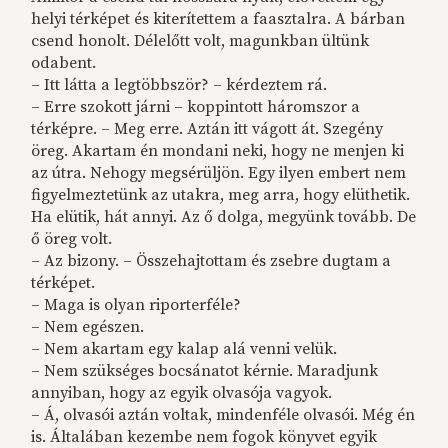
helyi térképet és kiterítettem a faasztalra. A bárban
csend honolt. Délelőtt volt, magunkban ültünk
odabent.
– Itt látta a legtöbbször? – kérdeztem rá.
– Erre szokott járni – koppintott háromszor a
térképre. – Meg erre. Aztán itt vágott át. Szegény
öreg. Akartam én mondani neki, hogy ne menjen ki
az útra. Nehogy megsérüljön. Egy ilyen embert nem
figyelmeztetünk az utakra, meg arra, hogy elüthetik.
Ha elütik, hát annyi. Az ő dolga, megyünk tovább. De
ő öreg volt.
– Az bizony. – Összehajtottam és zsebre dugtam a
térképet.
– Maga is olyan riporterféle?
– Nem egészen.
– Nem akartam egy kalap alá venni velük.
– Nem szükséges bocsánatot kérnie. Maradjunk
annyiban, hogy az egyik olvasója vagyok.
– Á, olvasói aztán voltak, mindenféle olvasói. Még én
is. Általában kezembe nem fogok könyvet egyik