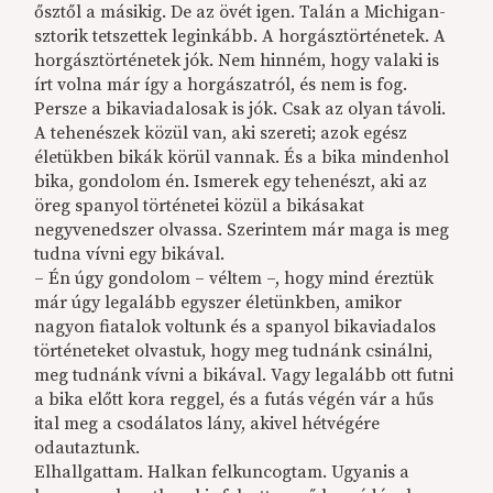
ősztől a másikig. De az övét igen. Talán a Michigan-
sztorik tetszettek leginkább. A horgásztörténetek. A
horgásztörténetek jók. Nem hinném, hogy valaki is
írt volna már így a horgászatról, és nem is fog.
Persze a bikaviadalosak is jók. Csak az olyan távoli.
A tehenészek közül van, aki szereti; azok egész
életükben bikák körül vannak. És a bika mindenhol
bika, gondolom én. Ismerek egy tehenészt, aki az
öreg spanyol történetei közül a bikásakat
negyvenedszer olvassa. Szerintem már maga is meg
tudna vívni egy bikával.
– Én úgy gondolom – véltem –, hogy mind éreztük
már úgy legalább egyszer életünkben, amikor
nagyon fiatalok voltunk és a spanyol bikaviadalos
történeteket olvastuk, hogy meg tudnánk csinálni,
meg tudnánk vívni a bikával. Vagy legalább ott futni
a bika előtt kora reggel, és a futás végén vár a hűs
ital meg a csodálatos lány, akivel hétvégére
odautaztunk.
Elhallgattam. Halkan felkuncogtam. Ugyanis a