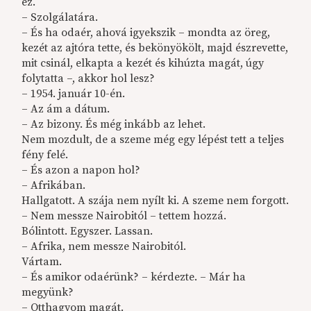
ez.
– Szolgálatára.
– És ha odaér, ahová igyekszik – mondta az öreg,
kezét az ajtóra tette, és bekönyökölt, majd észrevette,
mit csinál, elkapta a kezét és kihúzta magát, úgy
folytatta –, akkor hol lesz?
– 1954. január 10-én.
– Az ám a dátum.
– Az bizony. És még inkább az lehet.
Nem mozdult, de a szeme még egy lépést tett a teljes
fény felé.
– És azon a napon hol?
– Afrikában.
Hallgatott. A szája nem nyílt ki. A szeme nem forgott.
– Nem messze Nairobitól – tettem hozzá.
Bólintott. Egyszer. Lassan.
– Afrika, nem messze Nairobitól.
Vártam.
– És amikor odaérünk? – kérdezte. – Már ha
megyünk?
– Otthagyom magát.