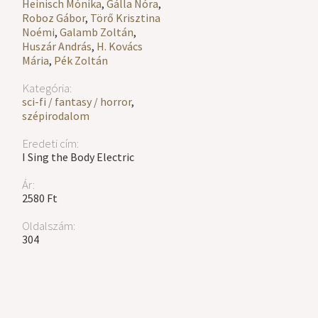
Heinisch Mónika
,
Gálla Nóra
,
Roboz Gábor
,
Törő Krisztina
Noémi
,
Galamb Zoltán
,
Huszár András
,
H. Kovács
Mária
,
Pék Zoltán
Kategória:
sci-fi / fantasy / horror
,
szépirodalom
Eredeti cím:
I Sing the Body Electric
Ár:
2580 Ft
Oldalszám:
304