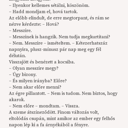
– Ilyenkor kellemes sétálni, köszönöm.
– Hadd mondjam el, hová tartok.
Az előbb elindult, de erre megtorpant, és rám se
nézve kérdezte: – Hová?
– Messzire.
– Messzinek is hangzik. Nem tudja megkurtítani?
– Nem. Messzire – ismételtem. – Kétezerhatszáz
napnyira, plusz-mínusz pár nap meg egy fél
délután.
Visszajött és benézett a kocsiba.
– Olyan messzire megy?
– Úgy bizony.
– És milyen irányba? Előre?
– Nem akar előre menni?
Az égre pillantott. – Nem is tudom. Nem biztos, hogy
akarok.
– Nem előre – mondtam. – Vissza.
A szeme átszíneződött. Finom változás volt,
eltolódás csupán, mint amikor az ember egy felhős
napon lép ki a fa árnyékából a fényre.