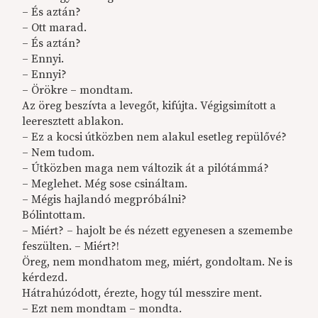
– És aztán?
– Ott marad.
– És aztán?
– Ennyi.
– Ennyi?
– Örökre – mondtam.
Az öreg beszívta a levegőt, kifújta. Végigsimított a
leeresztett ablakon.
– Ez a kocsi útközben nem alakul esetleg repülővé?
– Nem tudom.
– Útközben maga nem változik át a pilótámmá?
– Meglehet. Még sose csináltam.
– Mégis hajlandó megpróbálni?
Bólintottam.
– Miért? – hajolt be és nézett egyenesen a szemembe
feszülten. – Miért?!
Öreg, nem mondhatom meg, miért, gondoltam. Ne is
kérdezd.
Hátrahúzódott, érezte, hogy túl messzire ment.
– Ezt nem mondtam – mondta.