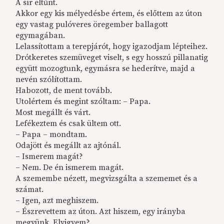
A sír eltűnt.
Akkor egy kis mélyedésbe értem, és előttem az úton
egy vastag pulóveres öregember ballagott
egymagában.
Lelassítottam a terepjárót, hogy igazodjam lépteihez.
Drótkeretes szemüveget viselt, s egy hosszú pillanatig
együtt mozogtunk, egymásra se hederítve, majd a
nevén szólítottam.
Habozott, de ment tovább.
Utolértem és megint szóltam: – Papa.
Most megállt és várt.
Lefékeztem és csak ültem ott.
– Papa – mondtam.
Odajött és megállt az ajtónál.
– Ismerem magát?
– Nem. De én ismerem magát.
A szemembe nézett, megvizsgálta a szememet és a
számat.
– Igen, azt meghiszem.
– Észrevettem az úton. Azt hiszem, egy irányba
megyünk. Elvigyem?