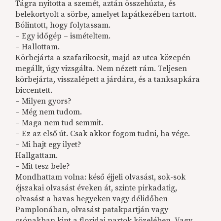
Tágra nyitotta a szemét, aztán összehúzta, és
belekortyolt a sörbe, amelyet lapátkezében tartott.
Bólintott, hogy folytassam.
– Egy időgép – ismételtem.
– Hallottam.
Körbejárta a szafarikocsit, majd az utca közepén
megállt, úgy vizsgálta. Nem nézett rám. Teljesen
körbejárta, visszalépett a járdára, és a tanksapkára
biccentett.
– Milyen gyors?
– Még nem tudom.
– Maga nem tud semmit.
– Ez az első út. Csak akkor fogom tudni, ha vége.
– Mi hajt egy ilyet?
Hallgattam.
– Mit tesz bele?
Mondhattam volna: késő éjjeli olvasást, sok-sok
éjszakai olvasást éveken át, szinte pirkadatig,
olvasást a havas hegyeken vagy délidőben
Pamplonában, olvasást patakpartján vagy
csónakban kint a floridai partok közelében. Vagy