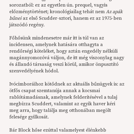
sorozatból: ez az egyetlen ún. prequel, vagyis
előzménytörténet; kronológiailag tehát nem
Az apák
bűnei
az első Scudder-sztori, hanem ez az 1975-ben
játszódó regény.
Főhősünk mindenesetre már itt is túl van az
incidensen, amelynek hatására otthagyta a
rendőrségi köteléket, hogy aztán engedély nélküli
magánnyomozóvá váljon, de itt még viszonylag nagy
és állandó társaság veszi körül, amikor önpusztító
szenvedélyének hódol.
Ivócimboráihoz kötődnek az aktuális bűnügyek is: az
ötfős csapat szemtanúja annak a kocsmai
rablótámadásnak, amelynek felderítésével a tulaj
megbízza Scuddert, valamint az egyik haver kéri
meg arra, hogy találja meg otthonában megölt
felesége gyilkosát.
Bár Block hőse ezúttal valamelyest élénkebb