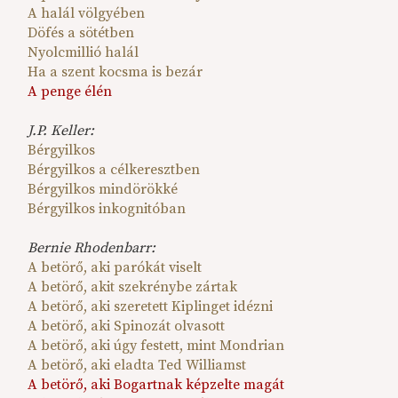
A halál völgyében
Döfés a sötétben
Nyolcmillió halál
Ha a szent kocsma is bezár
A penge élén
J.P. Keller:
Bérgyilkos
Bérgyilkos a célkeresztben
Bérgyilkos mindörökké
Bérgyilkos inkognitóban
Bernie Rhodenbarr:
A betörő, aki parókát viselt
A betörő, akit szekrénybe zártak
A betörő, aki szeretett Kiplinget idézni
A betörő, aki Spinozát olvasott
A betörő, aki úgy festett, mint Mondrian
A betörő, aki eladta Ted Williamst
A betörő, aki Bogartnak képzelte magát