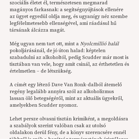
szociális életet él, természetesen megmarad
magányos farkasnak: a segítségnyújtások ellenére
az ügyet egyedül oldja meg, és ugyanígy néz szembe
legfélelmetesebb ellenségével, ami ráadásul hű
társának álcázza magát.
Még ugyan nem tart ott, mint a
Nyolcmillió halál
pokoljárásánál, de jó úton halad: képtelen
szabadulni az alkoholtól, pedig Scudder már most is
tisztában van vele, hogy amit csinál, az érthetetlen és
értelmetlen – de létszükség.
A címét egy létező Dave Van Ronk-dalból átemelő
regény legalább annyira szól az alkoholizmus
lassan ölő betegségéről, mint az aktuális ügyekről,
amelyekben Scudder nyomoz.
Lehet persze olvasni tisztán krimiként, a megoldásra
a szabályok szerint valóban csak az utolsó
oldalakon derül fény, de a könyv szerencsére ennél