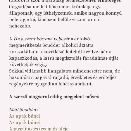
többről is szól: a barátság természetének érintőleges
tárgyalása mellett búskomor krónikája egy
állapotnak, egy léthelyzetnek, amibe nagyon könnyű
beleragadni, kimászni belőle viszont annál
nehezebb.
A
Ha a szent kocsma is bezár
az utolsó
megmerítkezés Scudder alkohol áztatta
korszakában: a következő kötettől kezdve már a
kapaszkodás, a lassú megtisztulás fáradalmas útját
követhetjük végig.
Sokkal vidámabb hangulatra mindenesetre nem, de
hasonlóan magával ragadó, érzékletes és erőteljes
regényekre nyugodtan lehet számítani.
A szerző magyarul eddig megjelent művei:
Matt Scudder:
Az apák bűnei
Az apák bűnei
A pusztítás és teremtés ideje