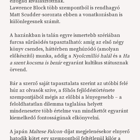
elfogad kiválasztottnak.
Lawrence Block több szempontból is rendhagyó
Matt Scudder-sorozata ebben a vonatkozásban is
különlegesnek számít.
A hazánkban is talán egyre ismertebb szériában
furcsa sűrűsödés tapasztalható: amíg az első négy
könyv csendes, háttérben meghúzódó (amolyan
előkészítő) munka, addig a
Nyolcmillió halál
és a
Ha
a szent kocsma is bezár
egyaránt kultikus státusznak
örvend.
Bár a szerző saját tapasztalata szerint az utóbbi felé
húz az olvasók szíve, a főhős fejlődéstörténete
szempontjából mégis az előbbi a lényegesebb – a
feloldhatatlan dilemma taglalása helyett
mindenesetre több értelme van mindkettőt egyaránt
kiemelkedő fontosságúnak elkönyvelni.
A japán
Maltese Falcon
-díjat megjelenésekor elnyerő
hatodik kötet egy szempontból feltétlenül kilóg a