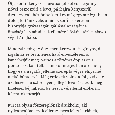
Útja során kényszerházasságot köt és megannyi
nővel összeszűri a levet, párbajra kényszerül
tiszttársával, börtönbe kerül és még egy sor izgalmas
dolog történik vele, aminek során sikeresen
bizonyítja gyávaságát, gátlástalanságát és
önzőségét, s mindezek ellenére hősként térhet vissza
végül Angliába.
Mindezt pedig az ő szemén keresztül és gúnyos, de
izgalmas és őszintének ható elbeszéléseiből
ismerhetjük meg. Sajnos a történet épp azon a
ponton szakad félbe, amikor megcsillan a remény,
hogy ez a negatív jellemű szereplő végre elnyerné
méltó büntetését. Még érdekelt volna a folytatás, de
azt hiszem, a sztori ilyen jellegű lezárása csak még
hitelesebbé, hihetőbbé teszi a véletlenül előkerült
kéziratok meséjét.
Furcsa olyan főszereplőnek drukkolni, aki
nyilvánvalóan csak ellenszenves lehet bárkinek,