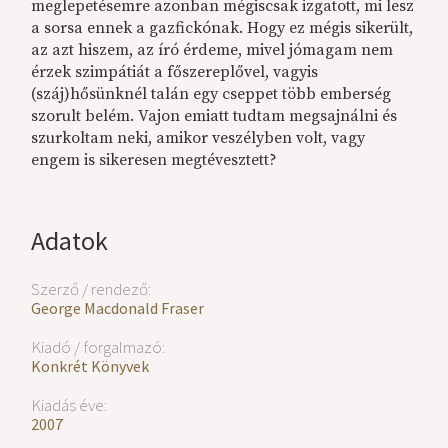
meglepetésemre azonban mégiscsak izgatott, mi lesz
a sorsa ennek a gazfickónak. Hogy ez mégis sikerült,
az azt hiszem, az író érdeme, mivel jómagam nem
érzek szimpátiát a főszereplővel, vagyis
(száj)hősünknél talán egy cseppet több emberség
szorult belém. Vajon emiatt tudtam megsajnálni és
szurkoltam neki, amikor veszélyben volt, vagy
engem is sikeresen megtévesztett?
Adatok
Szerző / rendező:
George Macdonald Fraser
Kiadó / forgalmazó:
Konkrét Könyvek
Kiadás éve:
2007