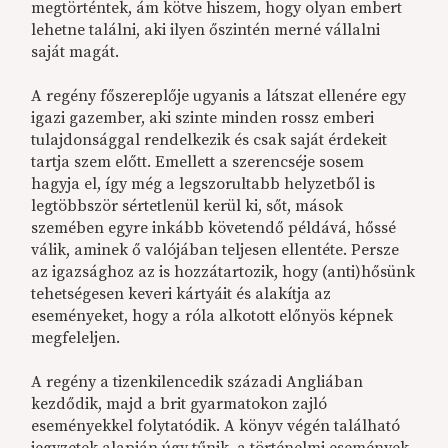
megtörténtek, ám kötve hiszem, hogy olyan embert
lehetne találni, aki ilyen őszintén merné vállalni
saját magát.
A regény főszereplője ugyanis a látszat ellenére egy
igazi gazember, aki szinte minden rossz emberi
tulajdonsággal rendelkezik és csak saját érdekeit
tartja szem előtt. Emellett a szerencséje sosem
hagyja el, így még a legszorultabb helyzetből is
legtöbbször sértetlenül kerül ki, sőt, mások
szemében egyre inkább követendő példává, hőssé
válik, aminek ő valójában teljesen ellentéte. Persze
az igazsághoz az is hozzátartozik, hogy (anti)hősünk
tehetségesen keveri kártyáit és alakítja az
eseményeket, hogy a róla alkotott előnyös képnek
megfeleljen.
A regény a tizenkilencedik századi Angliában
kezdődik, majd a brit gyarmatokon zajló
eseményekkel folytatódik. A könyv végén található
jegyzetek alapján úgy tűnik, a történelmi események