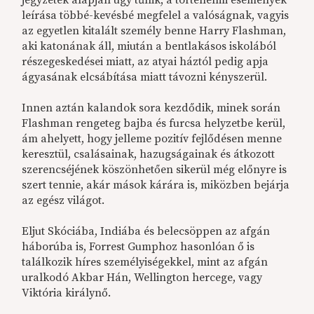
leírása többé-kevésbé megfelel a valóságnak, vagyis
az egyetlen kitalált személy benne Harry Flashman,
aki katonának áll, miután a bentlakásos iskolából
részegeskedései miatt, az atyai háztól pedig apja
ágyasának elcsábítása miatt távozni kényszerül.
Innen aztán kalandok sora kezdődik, minek során
Flashman rengeteg bajba és furcsa helyzetbe kerül,
ám ahelyett, hogy jelleme pozitív fejlődésen menne
keresztül, csalásainak, hazugságainak és átkozott
szerencséjének köszönhetően sikerül még előnyre is
szert tennie, akár mások kárára is, miközben bejárja
az egész világot.
Eljut Skóciába, Indiába és belecsöppen az afgán
háborúba is, Forrest Gumphoz hasonlóan ő is
találkozik híres személyiségekkel, mint az afgán
uralkodó Akbar Hán, Wellington hercege, vagy
Viktória királynő.