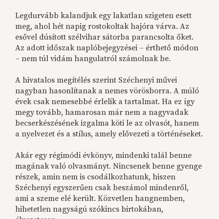
Legdurvább kalandjuk egy lakatlan szigeten esett
meg, ahol hét napig rostokoltak hajóra várva. Az
esővel dúsított szélvihar sátorba parancsolta őket.
Az adott időszak naplóbejegyzései – érthető módon
– nem túl vidám hangulatról számolnak be.
A hivatalos megítélés szerint Széchenyi művei
nagyban hasonlítanak a nemes vörösborra. A múló
évek csak nemesebbé érlelik a tartalmat. Ha ez így
megy tovább, hamarosan már nem a nagyvadak
becserkészésének izgalma köti le az olvasót, hanem
a nyelvezet és a stílus, amely elővezeti a történéseket.
Akár egy régimódi évkönyv, mindenki talál benne
magának való olvasmányt. Nincsenek benne gyenge
részek, amin nem is csodálkozhatunk, hiszen
Széchenyi egyszerűen csak beszámol mindenről,
ami a szeme elé került. Közvetlen hangnemben,
hihetetlen nagyságú szókincs birtokában,