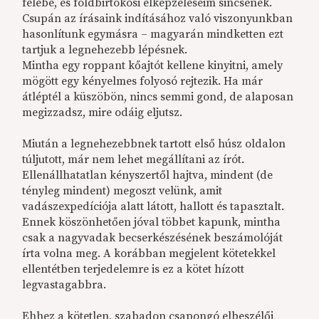
felébe, és földbirtokosi elképzeléseim sincsenek.
Csupán az írásaink indításához való viszonyunkban
hasonlítunk egymásra – magyarán mindketten ezt
tartjuk a legnehezebb lépésnek.
Mintha egy roppant kőajtót kellene kinyitni, amely
mögött egy kényelmes folyosó rejtezik. Ha már
átléptél a küszöbön, nincs semmi gond, de alaposan
megizzadsz, mire odáig eljutsz.
Miután a legnehezebbnek tartott első húsz oldalon
túljutott, már nem lehet megállítani az írót.
Ellenállhatatlan kényszertől hajtva, mindent (de
tényleg mindent) megoszt velünk, amit
vadászexpedíciója alatt látott, hallott és tapasztalt.
Ennek köszönhetően jóval többet kapunk, mintha
csak a nagyvadak becserkészésének beszámolóját
írta volna meg. A korábban megjelent kötetekkel
ellentétben terjedelemre is ez a kötet hízott
legvastagabbra.
Ehhez a kötetlen, szabadon csapongó elbeszélői