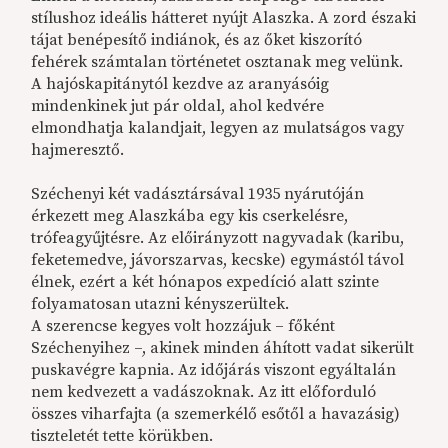
stílushoz ideális hátteret nyújt Alaszka. A zord északi
tájat benépesítő indiánok, és az őket kiszorító
fehérek számtalan történetet osztanak meg velünk.
A hajóskapitánytól kezdve az aranyásóig
mindenkinek jut pár oldal, ahol kedvére
elmondhatja kalandjait, legyen az mulatságos vagy
hajmeresztő.
Széchenyi két vadásztársával 1935 nyárutóján
érkezett meg Alaszkába egy kis cserkelésre,
trófeagyűjtésre. Az előirányzott nagyvadak (karibu,
feketemedve, jávorszarvas, kecske) egymástól távol
élnek, ezért a két hónapos expedíció alatt szinte
folyamatosan utazni kényszerültek.
A szerencse kegyes volt hozzájuk – főként
Széchenyihez –, akinek minden áhított vadat sikerült
puskavégre kapnia. Az időjárás viszont egyáltalán
nem kedvezett a vadászoknak. Az itt előforduló
összes viharfajta (a szemerkélő esőtől a havazásig)
tiszteletét tette körükben.