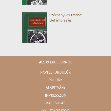
Széchenyi Zsigmond:
Elefántország
2026
© EKULTURA.HU
NAPI ÉVFORDULÓK
RÓLUNK
ALAPÍTVÁNY
IMPRESSZUM
KAPCSOLAT
NYILATKOZATOK