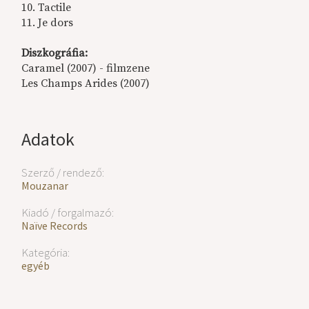
10. Tactile
11. Je dors
Diszkográfia:
Caramel (2007) - filmzene
Les Champs Arides (2007)
Adatok
Szerző / rendező:
Mouzanar
Kiadó / forgalmazó:
Naïve Records
Kategória:
egyéb