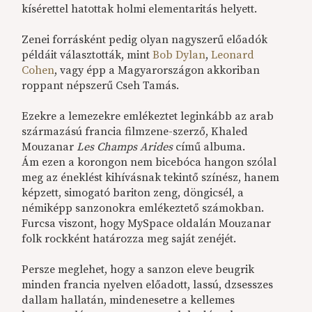
kísérettel hatottak holmi elementaritás helyett.
Zenei forrásként pedig olyan nagyszerű előadók
példáit választották, mint
Bob Dylan
,
Leonard
Cohen
, vagy épp a Magyarországon akkoriban
roppant népszerű Cseh Tamás.
Ezekre a lemezekre emlékeztet leginkább az arab
származású francia filmzene-szerző, Khaled
Mouzanar
Les Champs Arides
című albuma.
Ám ezen a korongon nem bicebóca hangon szólal
meg az éneklést kihívásnak tekintő színész, hanem
képzett, simogató bariton zeng, döngicsél, a
némiképp sanzonokra emlékeztető számokban.
Furcsa viszont, hogy MySpace oldalán Mouzanar
folk rockként határozza meg saját zenéjét.
Persze meglehet, hogy a sanzon eleve beugrik
minden francia nyelven előadott, lassú, dzsesszes
dallam hallatán, mindenesetre a kellemes