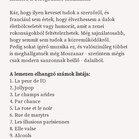
Kár, hogy ilyen keveset tudok a szerzőről, és
franciául sem értek, hogy élvezhessem a dalok
életbölcseletét vagy humorát, amit a zenei
rokonságokból feltételezhetek. Még sajnálatosabb,
hogy semmit sem tudok a közreműködőkről.
Pedig sokat ígérő muzsika ez, és valószínűleg többet
is meghallgatnék még Mouzanar - szerintem mégis
csak modern sanzonnak beillő - dalaiból.
A lemezen elhangzó számok listája:
1. La peur de l’O
2. Jollypop
3. Le champs arides
4. Par chance
5. La rose et le noir
6. Rue de marytrs
7. Les illusions parisiennes
8. Elle valse
9. Alcools