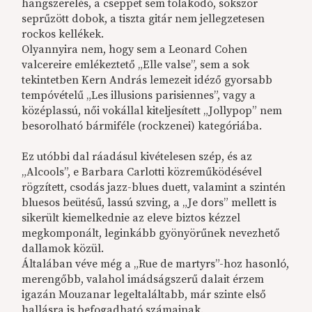
hangszerelés, a cseppet sem tolakodó, sokszor
seprűzött dobok, a tiszta gitár nem jellegzetesen
rockos kellékek.
Olyannyira nem, hogy sem a Leonard Cohen
valcereire emlékeztető „Elle valse”, sem a sok
tekintetben Kern András lemezeit idéző gyorsabb
tempóvételű „Les illusions parisiennes”, vagy a
középlassú, női vokállal kiteljesített „Jollypop” nem
besorolható bármiféle (rockzenei) kategóriába.
Ez utóbbi dal ráadásul kivételesen szép, és az
„Alcools”, e Barbara Carlotti közreműködésével
rögzített, csodás jazz-blues duett, valamint a szintén
bluesos beütésű, lassú szving, a „Je dors” mellett is
sikerült kiemelkednie az eleve biztos kézzel
megkomponált, leginkább gyönyörűnek nevezhető
dallamok közül.
Általában véve még a „Rue de martyrs”-hoz hasonló,
merengőbb, valahol imádságszerű dalait érzem
igazán Mouzanar legeltaláltabb, már szinte első
hallásra is befogadható számainak.