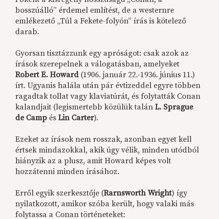
bosszúálló” érdemel említést, de a westernre
emlékezető „Túl a Fekete-folyón” írás is kötelező
darab.
Gyorsan tisztázzunk egy apróságot: csak azok az
írások szerepelnek a válogatásban, amelyeket
Robert E. Howard
(1906. január 22.-1936. június 11.)
írt. Ugyanis halála után pár évtizeddel egyre többen
ragadtak tollat vagy klaviatúrát, és folytatták Conan
kalandjait (legismertebb közülük talán
L. Sprague
de Camp
és
Lin Carter
).
Ezeket az írások nem rosszak, azonban egyet kell
értsek mindazokkal, akik úgy vélik, minden utódból
hiányzik az a plusz, amit Howard képes volt
hozzátenni minden írásához.
Erről egyik szerkesztője (
Rarnsworth Wright
) így
nyilatkozott, amikor szóba került, hogy valaki más
folytassa a Conan történeteket: