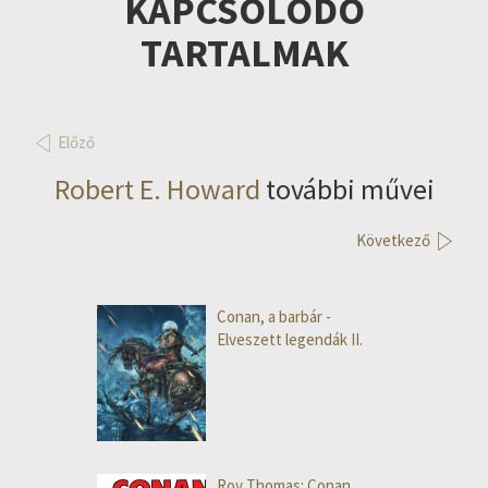
KAPCSOLÓDÓ
TARTALMAK
Előző
Robert E. Howard
további művei
Következő
Conan, a barbár -
Elveszett legendák II.
Roy Thomas: Conan