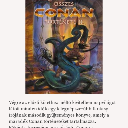
Végre az előző kötethez méltó kivitelben napvilágot
látott minden idők egyik legnépszerűbb fantasy
írójának második gyűjteményes könyve, amely a
maradék Conan történeteket tartalmazza.
Főként a kisregény hosszúságú „Conan, a