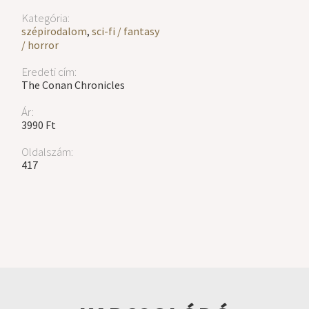
Kategória:
szépirodalom
,
sci-fi / fantasy
/ horror
Eredeti cím:
The Conan Chronicles
Ár:
3990 Ft
Oldalszám:
417