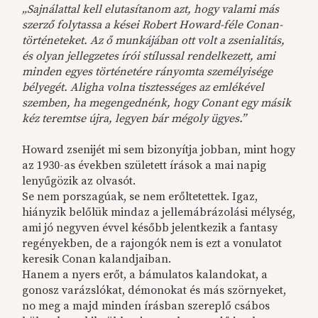
„Sajnálattal kell elutasítanom azt, hogy valami más
szerző folytassa a kései Robert Howard-féle Conan-
történeteket. Az ő munkájában ott volt a zsenialitás,
és olyan jellegzetes írói stílussal rendelkezett, ami
minden egyes történetére rányomta személyisége
bélyegét. Aligha volna tisztességes az emlékével
szemben, ha megengednénk, hogy Conant egy másik
kéz teremtse újra, legyen bár mégoly ügyes.”
Howard zsenijét mi sem bizonyítja jobban, mint hogy
az 1930-as években született írások a mai napig
lenyűgözik az olvasót.
Se nem porszagúak, se nem erőltetettek. Igaz,
hiányzik belőlük mindaz a jellemábrázolási mélység,
ami jó negyven évvel később jelentkezik a fantasy
regényekben, de a rajongók nem is ezt a vonulatot
keresik Conan kalandjaiban.
Hanem a nyers erőt, a bámulatos kalandokat, a
gonosz varázslókat, démonokat és más szörnyeket,
no meg a majd minden írásban szereplő csábos