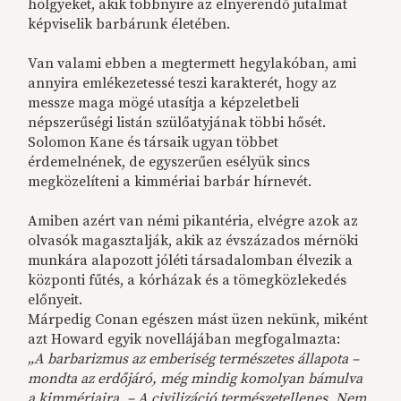
hölgyeket, akik többnyire az elnyerendő jutalmat
képviselik barbárunk életében.
Van valami ebben a megtermett hegylakóban, ami
annyira emlékezetessé teszi karakterét, hogy az
messze maga mögé utasítja a képzeletbeli
népszerűségi listán szülőatyjának többi hősét.
Solomon Kane és társaik ugyan többet
érdemelnének, de egyszerűen esélyük sincs
megközelíteni a kimmériai barbár hírnevét.
Amiben azért van némi pikantéria, elvégre azok az
olvasók magasztalják, akik az évszázados mérnöki
munkára alapozott jóléti társadalomban élvezik a
központi fűtés, a kórházak és a tömegközlekedés
előnyeit.
Márpedig Conan egészen mást üzen nekünk, miként
azt Howard egyik novellájában megfogalmazta:
„A barbarizmus az emberiség természetes állapota –
mondta az erdőjáró, még mindig komolyan bámulva
a kimmériaira. – A civilizáció természetellenes. Nem