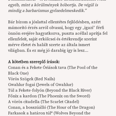
egyéb, mint a körülmények hóbortja. De végül is
mindig a barbarizmus győzedelmeskedik.”
Bár bízom a jóslattal ellentétes fejlődésben, azért
mámorító érzés arról olvasni, hogy egy „igazi” férfi
önnön erejére hagyatkozva, puszta acéllal aprítja fel
ellenfeleit, saját erkölcsei és értékrendje szerint
mérve életet és halált szerte az általa ismert
világban. És ez még jó darabig így is lesz…
A kötetben szereplő írások:
Conan és a Fekete Óriások tava (The Pool of the
Black One)
Vörös Szögek (Red Nails)
Gwahlur fogai (Jewels of Gwahlur)
Túl a Fekete-folyón (Beyond the Black River)
Főnix a kardon (The Phoenix on the Sword)
A vörös citadella (The Scarlet Citadel)
Conan, a bosszúálló (The Hour of the Dragon)
Farkasok a határon túl* (Wolves Beyond the