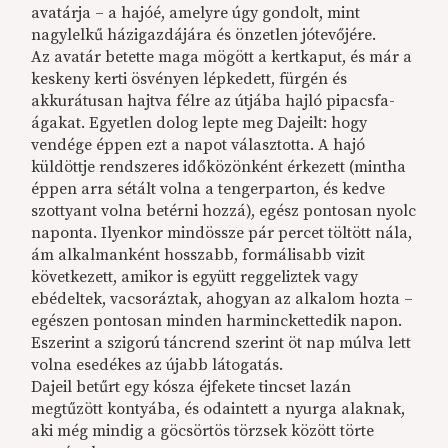
avatárja – a hajóé, amelyre úgy gondolt, mint
nagylelkű házigazdájára és önzetlen jótevőjére.
Az avatár betette maga mögött a kertkaput, és már a
keskeny kerti ösvényen lépkedett, fürgén és
akkurátusan hajtva félre az útjába hajló pipacsfa-
ágakat. Egyetlen dolog lepte meg Dajeilt: hogy
vendége éppen ezt a napot választotta. A hajó
küldöttje rendszeres időközönként érkezett (mintha
éppen arra sétált volna a tengerparton, és kedve
szottyant volna betérni hozzá), egész pontosan nyolc
naponta. Ilyenkor mindössze pár percet töltött nála,
ám alkalmanként hosszabb, formálisabb vizit
következett, amikor is együtt reggeliztek vagy
ebédeltek, vacsoráztak, ahogyan az alkalom hozta –
egészen pontosan minden harminckettedik napon.
Eszerint a szigorú táncrend szerint öt nap múlva lett
volna esedékes az újabb látogatás.
Dajeil betűrt egy kósza éjfekete tincset lazán
megtűzött kontyába, és odaintett a nyurga alaknak,
aki még mindig a göcsörtös törzsek között törte