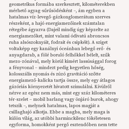
geometrikus formába szerkesztett, kilométerekben
mérhető agyag-sűrűsödésként –, ám egyben a
hatalmas víz-levegő-gázkonglomerátum szerves
részeként, a hajó energiamezőinek számtalan
rétegébe ágyazva (Dajeil mindig úgy képzelte az
energiamezőket, mint valami ódivatú abroncsos
ruha alsószoknyáit, fodrait és csipkéit). A sziget
voltaképp egy kanálnyi óceánban lebegő erő- és
anyagdarab, a fölé boruló felhőkkel bélelt, szűk
mezo-zónával, mely körül kimért lassúsággal forog
a fényvonal – mindezt pedig kegyetlen hőség,
kolosszális nyomás és zúzó gravitáció szőtte
energiamező-kalicka tartja össze, mely egy átlagos
gázóriás környezetét hivatott szimulálni. Kívülről
nézve az egész nem más, mint egy száz kilométeres
tér-szelet – mobil barlang vagy önjáró burok, ahogy
tetszik –, melynek hatalmas, lapos magját a
csillaghajó alkotja. Ebbe a magba, mely maga is
külön világ, az utóbbi harminckilenc tökéletesen
egyforma, homokként pergő esztendőben nem tette