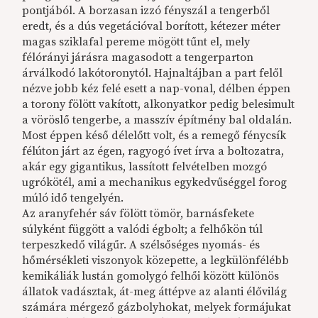
pontjából. A borzasan izzó fényszál a tengerből
eredt, és a dús vegetációval borított, kétezer méter
magas sziklafal pereme mögött tűnt el, mely
félórányi járásra magasodott a tengerparton
árválkodó lakótoronytól. Hajnaltájban a part felől
nézve jobb kéz felé esett a nap-vonal, délben éppen
a torony fölött vakított, alkonyatkor pedig belesimult
a vöröslő tengerbe, a masszív építmény bal oldalán.
Most éppen késő délelőtt volt, és a remegő fénycsík
félúton járt az égen, ragyogó ívet írva a boltozatra,
akár egy gigantikus, lassított felvételben mozgó
ugrókötél, ami a mechanikus egykedvűséggel forog
múló idő tengelyén.
Az aranyfehér sáv fölött tömör, barnásfekete
súlyként függött a valódi égbolt; a felhőkön túl
terpeszkedő világűr. A szélsőséges nyomás- és
hőmérsékleti viszonyok közepette, a legkülönfélébb
kemikáliák lustán gomolygó felhői között különös
állatok vadásztak, át-meg áttépve az alanti élővilág
számára mérgező gázbolyhokat, melyek formájukat