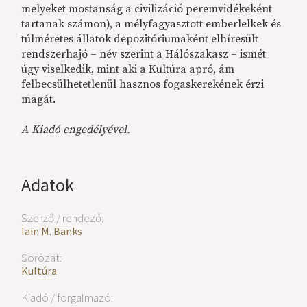
melyeket mostanság a civilizáció peremvidékeként
tartanak számon), a mélyfagyasztott emberlelkek és
túlméretes állatok depozitóriumaként elhíresült
rendszerhajó – név szerint a Hálószakasz – ismét
úgy viselkedik, mint aki a Kultúra apró, ám
felbecsülhetetlenül hasznos fogaskerekének érzi
magát.
A Kiadó engedélyével.
Adatok
Szerző / rendező:
Iain M. Banks
Sorozat:
Kultúra
Kiadó / forgalmazó: