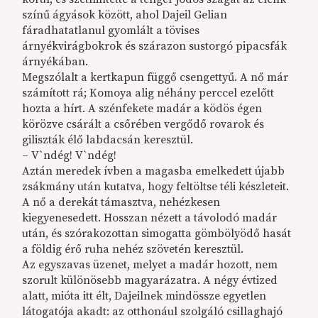
színű ágyások között, ahol Dajeil Gelian
fáradhatatlanul gyomlált a tövises
árnyékvirágbokrok és szárazon sustorgó pipacsfák
árnyékában.
Megszólalt a kertkapun függő csengettyű. A nő már
számított rá; Komoya alig néhány perccel ezelőtt
hozta a hírt. A szénfekete madár a ködös égen
körözve csárált a csőrében vergődő rovarok és
giliszták élő labdacsán keresztül.
– V`ndég! V`ndég!
Aztán meredek ívben a magasba emelkedett újabb
zsákmány után kutatva, hogy feltöltse téli készleteit.
A nő a derekát támasztva, nehézkesen
kiegyenesedett. Hosszan nézett a távolodó madár
után, és szórakozottan simogatta gömbölyödő hasát
a földig érő ruha nehéz szövetén keresztül.
Az egyszavas üzenet, melyet a madár hozott, nem
szorult különösebb magyarázatra. A négy évtized
alatt, mióta itt élt, Dajeilnek mindössze egyetlen
látogatója akadt: az otthonául szolgáló csillaghajó