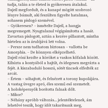
tudja, talán a te életed is gyökeresen átalakul.
Dajeil megfordult, és a kanapé mögött szobrozó
lényre bámult, aki feszülten figyelte hatalmas,
sohasem pislogó szemével.
– Gyökeresen? – ismételte Dajeil, a hangja
megremegett. Nyugtalanul végigsimította a hasát.
Zavartan pislogott, aztán a kezére pillantott, mintha
hirtelen az is árulójává lett volna.
– Persze nem tudhatom biztosan – vallotta be
Amorphia. – De könnyen elképzelhető.
Dajeil róni kezdte a köröket a vaskos kőfalak között.
Kihúzta a kontyából a hajtűt, és idegesen megrázta a
fejét. A kiszabaduló hosszú, sötét tincsek elfedték az
arcát.
– Értem – sóhajtott, és felnézett a torony kupolájára.
A vastag üvegre apró, éles szemű eső szemetelt.
A holoképernyők borította falnak dőlt.
– Mikor?
– Néhány apróbb változás... jelentéktelenek, ám
lehetővé teszik, hogy időt takarítsunk meg,