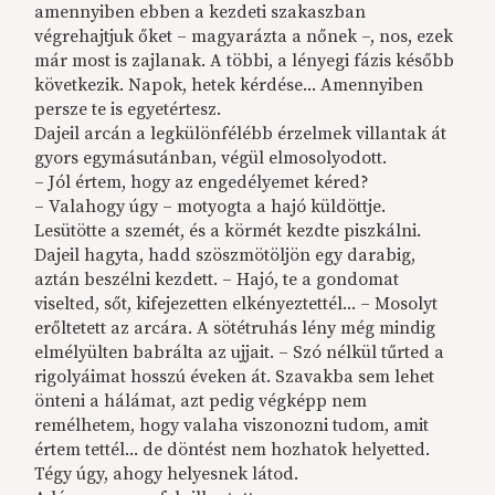
amennyiben ebben a kezdeti szakaszban
végrehajtjuk őket – magyarázta a nőnek –, nos, ezek
már most is zajlanak. A többi, a lényegi fázis később
következik. Napok, hetek kérdése... Amennyiben
persze te is egyetértesz.
Dajeil arcán a legkülönfélébb érzelmek villantak át
gyors egymásutánban, végül elmosolyodott.
– Jól értem, hogy az engedélyemet kéred?
– Valahogy úgy – motyogta a hajó küldöttje.
Lesütötte a szemét, és a körmét kezdte piszkálni.
Dajeil hagyta, hadd szöszmötöljön egy darabig,
aztán beszélni kezdett. – Hajó, te a gondomat
viselted, sőt, kifejezetten elkényeztettél... – Mosolyt
erőltetett az arcára. A sötétruhás lény még mindig
elmélyülten babrálta az ujjait. – Szó nélkül tűrted a
rigolyáimat hosszú éveken át. Szavakba sem lehet
önteni a hálámat, azt pedig végképp nem
remélhetem, hogy valaha viszonozni tudom, amit
értem tettél... de döntést nem hozhatok helyetted.
Tégy úgy, ahogy helyesnek látod.