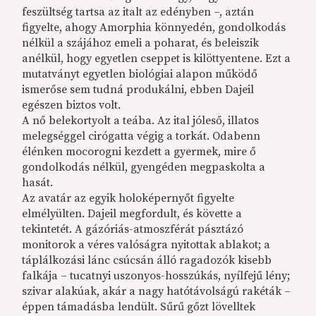
feszültség tartsa az italt az edényben –, aztán
figyelte, ahogy Amorphia könnyedén, gondolkodás
nélkül a szájához emeli a poharat, és beleiszik
anélkül, hogy egyetlen cseppet is kilöttyentene. Ezt a
mutatványt egyetlen biológiai alapon működő
ismerőse sem tudná produkálni, ebben Dajeil
egészen biztos volt.
A nő belekortyolt a teába. Az ital jóleső, illatos
melegséggel cirógatta végig a torkát. Odabenn
élénken mocorogni kezdett a gyermek, mire ő
gondolkodás nélkül, gyengéden megpaskolta a
hasát.
Az avatár az egyik holoképernyőt figyelte
elmélyülten. Dajeil megfordult, és követte a
tekintetét. A gázóriás-atmoszférát pásztázó
monitorok a véres valóságra nyitottak ablakot; a
táplálkozási lánc csúcsán álló ragadozók kisebb
falkája – tucatnyi uszonyos-hosszúkás, nyílfejű lény;
szivar alakúak, akár a nagy hatótávolságú rakéták –
éppen támadásba lendült. Sűrű gőzt lövelltek