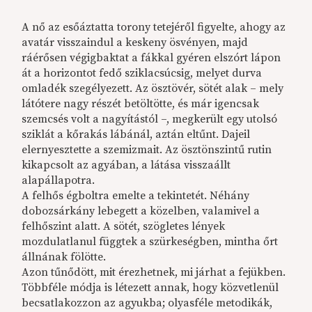
A nő az esőáztatta torony tetejéről figyelte, ahogy az
avatár visszaindul a keskeny ösvényen, majd
ráérősen végigbaktat a fákkal gyéren elszórt lápon
át a horizontot fedő sziklacsúcsig, melyet durva
omladék szegélyezett. Az ösztövér, sötét alak – mely
látótere nagy részét betöltötte, és már igencsak
szemcsés volt a nagyítástól –, megkerült egy utolsó
sziklát a kőrakás lábánál, aztán eltűnt. Dajeil
elernyesztette a szemizmait. Az ösztönszintű rutin
kikapcsolt az agyában, a látása visszaállt
alapállapotra.
A felhős égboltra emelte a tekintetét. Néhány
dobozsárkány lebegett a közelben, valamivel a
felhőszint alatt. A sötét, szögletes lények
mozdulatlanul függtek a szürkeségben, mintha őrt
állnának fölötte.
Azon tűnődött, mit érezhetnek, mi járhat a fejükben.
Többféle módja is létezett annak, hogy közvetlenül
becsatlakozzon az agyukba; olyasféle metodikák,