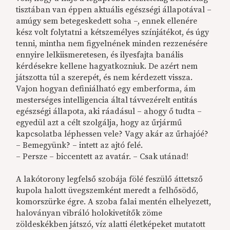
tisztában van éppen aktuális egészségi állapotával –
amúgy sem betegeskedett soha –, ennek ellenére
kész volt folytatni a kétszemélyes színjátékot, és úgy
tenni, mintha nem figyelnének minden rezzenésére
ennyire lelkiismeretesen, és ilyesfajta banális
kérdésekre kellene hagyatkozniuk. De azért nem
játszotta túl a szerepét, és nem kérdezett vissza.
Vajon hogyan definiálható egy emberforma, ám
mesterséges intelligencia által távvezérelt entitás
egészségi állapota, aki ráadásul – ahogy ő tudta –
egyedül azt a célt szolgálja, hogy az űrjármű
kapcsolatba léphessen vele? Vagy akár az űrhajóé?
– Bemegyünk? – intett az ajtó felé.
– Persze – biccentett az avatár. – Csak utánad!
A lakótorony legfelső szobája fölé feszülő áttetsző
kupola halott üvegszemként meredt a felhősödő,
komorszürke égre. A szoba falai mentén elhelyezett,
haloványan vibráló holokivetítők zöme
zöldeskékben játszó, víz alatti életképeket mutatott