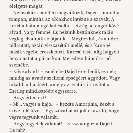
ölelgette magát.
– Nemsokára minden megváltozik, Dajeil – mondta
tompán, mintha az ablakhoz intézné a szavait. A
kezét a háta mögé kulcsolta. – Az ég, a tenger kővé
alvad. Vagy fémmé. És nekünk kettőnknek talán
végleg elválnak az útjaink. – Megfordult, és a nőre
pillantott, aztán visszasétált mellé, és a kanapé
másik végébe ereszkedett. Karcsú teste alig hagyott
lenyomatot a párnákon. Meredten bámult a nő
szemébe.
– Kővé alvad? – ismételte Dajeil értetlenül, és még
mindig az avatár szellemi épségéért aggódott. Vagy
inkább a hajóéért, amely az avatárt irányította.
Esetleg mindkettőért egyszerre.
– Hogy érted ezt?
– Mi... vagyis a hajó... – kezdte Amorphia, kezét a
szíve fölé téve. – Egyszóval most jött el az idő, hogy
végre tegyünk valamit.
– Hogy tegyetek valamit? – visszhangozta Dajeil. –
De mit?