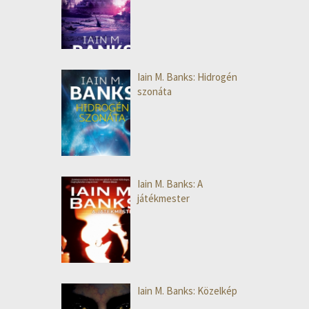
Iain M. Banks: Hidrogén
szonáta
Iain M. Banks: A
játékmester
Iain M. Banks: Közelkép