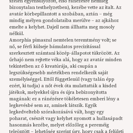
szélén egyensúlyozott, első ránézésre némileg
bizonytalan testhelyzetben), kezébe vette az italt. Az
avatár körbepillantott a szobában, aztán – még
mindig mélyen gondolataiba merülve – az ajkához
emelte a kelyhet. Dajeil nem állhatta meg mosoly
nélkül.
Amorphia pimaszul nemtelen teremtmény volt; se
nő, se férfi külseje bámulatos precizitással
szerkesztett számtani közép-állapotot tükrözött. Az
űrhajó nem rejtette véka alá, hogy az avatár minden
tekintetben az ő kreatúrája, aki csupán a
legszükségesebb mértékben rendelkezik saját
személyiséggel. Ettől függetlenül (vagy talán épp
ezért, ki tudja) a nőt évek óta mulattatták a kisded
játékok, melyekkel újra és újra bebizonyította
magának: ez a ránézésre tökéletesen emberi lény a
legkevésbé sem az, aminek látszik. Egyik
legkedveltebb szórakozásává vált, hogy egy
poharat, csészét vagy kelyhet nyomott a hullasápadt
hasonmás kezébe, melyet előzőleg a pereméig
teleöntött – lehetőség szerint úgy, hogy csak a felületi