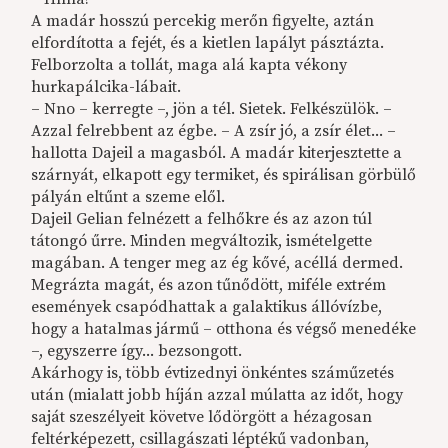
A madár hosszú percekig merőn figyelte, aztán
elfordította a fejét, és a kietlen lapályt pásztázta.
Felborzolta a tollát, maga alá kapta vékony
hurkapálcika-lábait.
– Nno – kerregte –, jön a tél. Sietek. Felkészülök. –
Azzal felrebbent az égbe. – A zsír jó, a zsír élet... –
hallotta Dajeil a magasból. A madár kiterjesztette a
szárnyát, elkapott egy termiket, és spirálisan görbülő
pályán eltűnt a szeme elől.
Dajeil Gelian felnézett a felhőkre és az azon túl
tátongó űrre. Minden megváltozik, ismételgette
magában. A tenger meg az ég kővé, acéllá dermed.
Megrázta magát, és azon tűnődött, miféle extrém
események csapódhattak a galaktikus állóvízbe,
hogy a hatalmas jármű – otthona és végső menedéke
–, egyszerre így... bezsongott.
Akárhogy is, több évtizednyi önkéntes száműzetés
után (mialatt jobb híján azzal múlatta az időt, hogy
saját szeszélyeit követve lődörgött a hézagosan
feltérképezett, csillagászati léptékű vadonban,