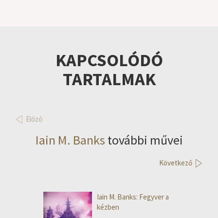
KAPCSOLÓDÓ
TARTALMAK
Előző
Iain M. Banks
további művei
Következő
Iain M. Banks: Fegyver a
kézben