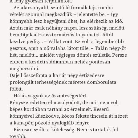
A lény gyorsan felpillantott.
– Az alacsonyabb szintű létformák lajstromba
vételét azonnal megkezdjük – jelentette be. – Így
könnyebb lesz begyűjteni őket, ha elérkezik az idő.
Aztán már csak néhány napra lesz szükség, mielőtt
beindítjuk a transzformációs folyamatot. Attól
kezdve pedig... – Vállat vont. Ez volt a legemberibb
gesztus, amit a nő valaha látott tőle. – Talán négy-öt
hét, mielőtt... mielőtt végleges döntés születik. Persze
ebben a kezdeti stádiumban nehéz pontosan
megbecsülni.
Dajeil összefonta a karját négy évtizedesre
prolongált terhességének méretes domborulata
fölött.
– Hálás vagyok az őszinteségedért.
Kényszeredetten elmosolyodott, de már nem volt
képes kordában tartani az érzelmeit. Keserű
könnyeivel küszködve, kócos fekete tincsein át nézett
a kanapén pózoló nyakigláb lényre.
– Biztosan szólít a kötelesség. Nem is tartalak fel
tovább.