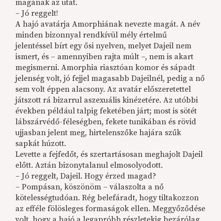
magának az utat.
– Jó reggelt!
A hajó avatárja Amorphiának nevezte magát. A név
minden bizonnyal rendkívül mély értelmű
jelentéssel bírt egy ősi nyelven, melyet Dajeil nem
ismert, és – amennyiben rajta múlt –, nem is akart
megismerni. Amorphia riasztóan komor és sápadt
jelenség volt, jó fejjel magasabb Dajeilnél, pedig a nő
sem volt éppen alacsony. Az avatár előszeretettel
játszott rá bizarrul aszexuális kinézetére. Az utóbbi
években például talpig feketében járt; most is sötét
lábszárvédő-féleségben, fekete tunikában és rövid
ujjasban jelent meg, hirtelenszőke hajára szűk
sapkát húzott.
Levette a fejfedőt, és szertartásosan meghajolt Dajeil
előtt. Aztán bizonytalanul elmosolyodott.
– Jó reggelt, Dajeil. Hogy érzed magad?
– Pompásan, köszönöm – válaszolta a nő
kötelességtudóan. Rég belefáradt, hogy tiltakozzon
az efféle fölösleges formaságok ellen. Meggyőződése
volt, hogy a hajó a legapróbb részletekig bezárólag