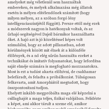
amelyeket még véletlenül sem használtak
embereken, és melyek alkalmazása még állatok
esetén is mélyen elítélendőnek számított (hogy
milyen mélyen, az a szóban forgó lény
intelligenciaszintjétől függött). Persze ettől még ezek
a módszerek nagyon is hatékonyak voltak, és az
űrhajó segítségével Dajeil bármikor használhatta
őket. A hajó azt is jó közelítéssel képes volt
szimulálni, hogy az adott pillanatban, adott
körülmények között mit élnek át a különféle
élőlények, és a nő elég sűrűn használta ezeket a
technikákat és imitatív folyamatokat, hogy lefordítsa
saját elméje számára is megfogható mozzanatokra.
Most is ezt a tudást akarta előhívni, de csakhamar
belefáradt, és feladta a próbálkozást. Túlságosan
felkavarta, amit Amorphiától megtudott, hogy
összpontosítani tudjon.
Ehelyett inkább megpróbálta maga elé képzelni a
csillaghajót a maga teljes, fizikai valójában. Felidézte
a képet, ami akkor tárult a szeme elé, amikor