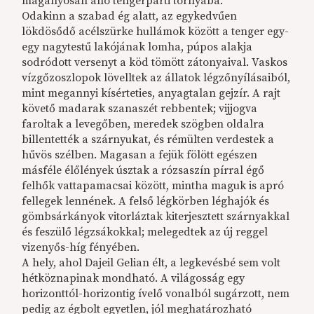
magányosan álló tengerparti tornyába.
Odakinn a szabad ég alatt, az egykedvűen
lökdösődő acélszürke hullámok között a tenger egy-
egy nagytestű lakójának lomha, púpos alakja
sodródott versenyt a köd tömött zátonyaival. Vaskos
vízgőzoszlopok lövelltek az állatok légzőnyílásaiból,
mint megannyi kísérteties, anyagtalan gejzír. A rajt
követő madarak szanaszét rebbentek; vijjogva
faroltak a levegőben, meredek szögben oldalra
billentették a szárnyukat, és rémülten verdestek a
hűvös szélben. Magasan a fejük fölött egészen
másféle élőlények úsztak a rózsaszín pírral égő
felhők vattapamacsai között, mintha maguk is apró
fellegek lennének. A felső légkörben léghajók és
gömbsárkányok vitorláztak kiterjesztett szárnyakkal
és feszülő légzsákokkal; melegedtek az új reggel
vizenyős-híg fényében.
A hely, ahol Dajeil Gelian élt, a legkevésbé sem volt
hétköznapinak mondható. A világosság egy
horizonttól-horizontig ívelő vonalból sugárzott, nem
pedig az égbolt egyetlen, jól meghatározható