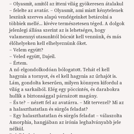
– Olyasmit, amitől az itteni világ gyökeresen átalakul
– felelte az avatár. – Olyasmit, ami miatt kénytelenek
leszünk szerves alapú vendégeinket betárolni a
többiek mellé... kivéve természetesen téged. A dolgok
jelenlegi állása szerint az is lehetséges, hogy
valamennyi utasunktól búcsút kell vennünk, és más
élőhelyeken kell elhelyeznünk őket.
– Velem együtt?
– Veled együtt, Dajeil.
– Értem.
A nő elgondolkodóan bólogatott. Tehát el kell
hagynia a tornyot, és el kell hagynia az űrhajót is.
Lám, gondolta keserűen, milyen könnyen kifordul a
világ a sarkaiból. Elég egy pöccintés, és darabokra
hullik a biztonsággal párnázott magány.
– És te? – nézett fel az avatárra. – Mit tervezel? Mi az
a halaszthatatlan és sürgős feladat?
– Egy halaszthatatlan és sürgős feladat – válaszolta
Amorphia, hangjában az irónia leghalványabb jele
nélkül.