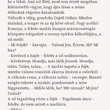
be a lábát. Ami azt illeti, most sem érzett magában
különösebb vágyat, hogy újra lássa a néma
élőholtak végtelen katakombáit.
Változik a világ, gondolta Dajeil Gelian. Minden
átalakul, a tenger és az ég kővé olvad. Vagy acéllá?
Komoya, a fekete madár hangos szárnycsattogás
közepette telepedett a torony nyirkos kőkorlátjára, a
nő mellé.
– Mi folyik? – károgta. – Valami jön. Érzem. Mi? Mi
lesz?
– Kérdezd a hajót – felelte a nő szűkszavúan.
– Kérdeztem. Mondja, más idők jönnek. Mondja,
talán. Talán, talán... – A madár ingatta a fejét,
mintha valami rosszízűt akarna kirázni a csőréből. –
A változás rossz, a változás nehéz – recsegte. Riasztó
szögbe tekerte a nyakát, gombszemét a nőre
függesztette. – Miféle idők, he? Mit várunk? Mi jön?
Tudod?
A nő tagadólag rázta a fejét. – Fogalmam sincs –
felelte, de nem nézett a madárra.
– Hhha!