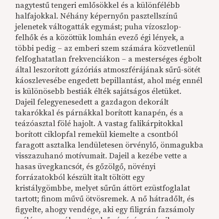
nagytestű tengeri emlősökkel és a különfélébb
halfajokkal. Néhány képernyőn pasztellszínű
jelenetek váltogatták egymást; puha vízoszlop-
felhők és a közöttük lomhán evező égi lények, a
többi pedig – az emberi szem számára közvetlenül
felfoghatatlan frekvenciákon – a mesterséges égbolt
által leszorított gázóriás atmoszférájának sűrű-sötét
káoszlevesébe engedett bepillantást, ahol még ennél
is különösebb bestiák élték sajátságos életüket.
Dajeil felegyenesedett a gazdagon dekorált
takarókkal és párnákkal borított kanapén, és a
teázóasztal fölé hajolt. A vastag falikárpitokkal
borított ciklopfal remekül kiemelte a csontból
faragott asztalka lendületesen örvénylő, önmagukba
visszazuhanó motívumait. Dajeil a kezébe vette a
hasas üvegkancsót, és gőzölgő, növényi
forrázatokból készült italt töltött egy
kristálygömbbe, melyet sűrűn áttört ezüstfoglalat
tartott; finom művű ötvösremek. A nő hátradőlt, és
figyelte, ahogy vendége, aki egy filigrán fazsámoly