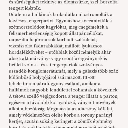
és sűrűségüket tekintve az ólomszürke, szél-borzolta
tengert idézték.
Odalenn a hullámok lankadatlanul ostromolták a
kavicsos tengerpartot. Egymáshoz koccantották a
szétmorzsolódott kagylókat, meg-megemelték a
felismerhetetlenségig kopott állatpáncélokat,
napszítta hajóroncsok korhadt szilánkjait,
vízcsiszolta fadarabkákat, mállott-lyukacsos
hordalékköveket – utóbbiak közül némelyik akár
absztrakt márvány- vagy csontfaragványnak is
beillett volna – és a tengerpartok szokványos
uszadék-konglomerátumát, mely a galaxis több száz
különböző bolygójáról származott. Itt-ott
leheletfinom párafüggöny csillant, amikor a
hullámok nagyobb lendülettel rohantak a köveknek.
A tétova szellő végigsodorta a tenger illatát a parton,
egészen a távolabb kornyadozó, ványadt növények
alkotta bozótosig. Megmászta az alacsony kőfalat,
amely védelmezően ölelte körbe a torony parányi
kertjét, azután sokáig keringett a zömök építmény
körül, és széthintette a tenger jódos szagát az élénk