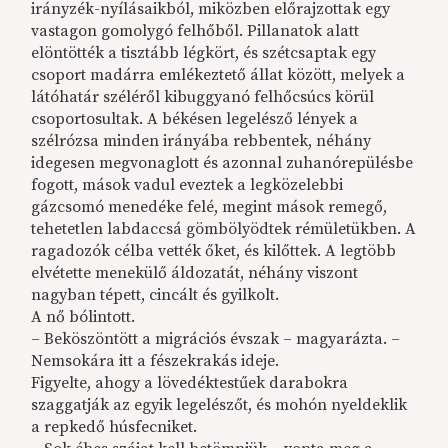
irányzék-nyílásaikból, miközben előrajzottak egy
vastagon gomolygó felhőből. Pillanatok alatt
elöntötték a tisztább légkört, és szétcsaptak egy
csoport madárra emlékeztető állat között, melyek a
látóhatár széléről kibuggyanó felhőcsúcs körül
csoportosultak. A békésen legelésző lények a
szélrózsa minden irányába rebbentek, néhány
idegesen megvonaglott és azonnal zuhanórepülésbe
fogott, mások vadul eveztek a legközelebbi
gázcsomó menedéke felé, megint mások remegő,
tehetetlen labdaccsá gömbölyödtek rémületükben. A
ragadozók célba vették őket, és kilőttek. A legtöbb
elvétette menekülő áldozatát, néhány viszont
nagyban tépett, cincált és gyilkolt.
A nő bólintott.
– Beköszöntött a migrációs évszak – magyarázta. –
Nemsokára itt a fészekrakás ideje.
Figyelte, ahogy a lövedéktestűek darabokra
szaggatják az egyik legelészőt, és mohón nyeldeklik
a repkedő húsfecniket.