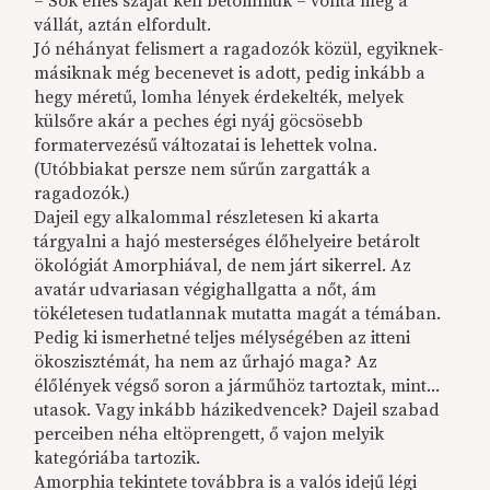
– Sok éhes szájat kell betömniük – vonta meg a
vállát, aztán elfordult.
Jó néhányat felismert a ragadozók közül, egyiknek-
másiknak még becenevet is adott, pedig inkább a
hegy méretű, lomha lények érdekelték, melyek
külsőre akár a peches égi nyáj göcsösebb
formatervezésű változatai is lehettek volna.
(Utóbbiakat persze nem sűrűn zargatták a
ragadozók.)
Dajeil egy alkalommal részletesen ki akarta
tárgyalni a hajó mesterséges élőhelyeire betárolt
ökológiát Amorphiával, de nem járt sikerrel. Az
avatár udvariasan végighallgatta a nőt, ám
tökéletesen tudatlannak mutatta magát a témában.
Pedig ki ismerhetné teljes mélységében az itteni
ökoszisztémát, ha nem az űrhajó maga? Az
élőlények végső soron a járműhöz tartoztak, mint...
utasok. Vagy inkább házikedvencek? Dajeil szabad
perceiben néha eltöprengett, ő vajon melyik
kategóriába tartozik.
Amorphia tekintete továbbra is a valós idejű légi