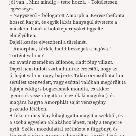
jól van... Mint mindig – tette hozzá. – Tökéletesen
egészséges.
– Nagyszerű – bólogatott Amorphia. Keresztbefonta
hosszú karját, és egyik lábát hanyagul átvetette a
másikon. Ismét a holoképernyőket figyelte
elmélyülten.
Dajeil kezdte elveszíteni a türelmét.
– Amorphia, kérlek, hadd beszéljek a hajóval!
Történt valami?
Az avatár szemében különös, riadt fény villant.
Dajeil nem tudott szabadulni az érzéstől, hogy az
űrhajót valami nagy baj érte. Talán orvosolhatatlan
sérülést szenvedett, vagy ezúttal valóban megőrült (a
fajtája eddig is bogarasnak mondta, és akkor
igencsak visszafogottan fejezték ki magukat), és
magára hagyta Amorphiát saját vérszegény
pszeudo-létében.
A feketeruhás lény kihajtogatta magát a székből, és
a szoba egyetlen ablakához lépett, mely a tengerre
nyílt. Széles mozdulattal széthúzta a függönyt, és
kinézett a vízre. Hosszan dörzsölte a karját, fázósan