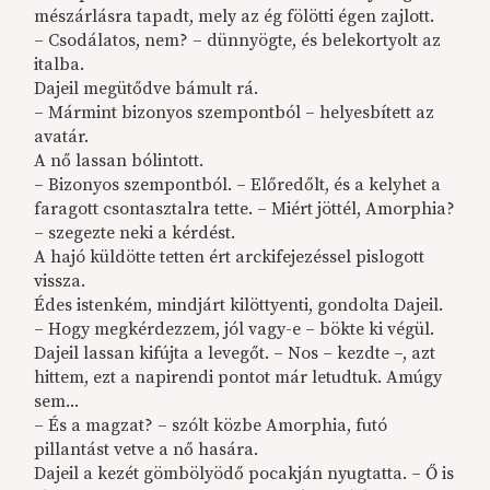
mészárlásra tapadt, mely az ég fölötti égen zajlott.
– Csodálatos, nem? – dünnyögte, és belekortyolt az
italba.
Dajeil megütődve bámult rá.
– Mármint bizonyos szempontból – helyesbített az
avatár.
A nő lassan bólintott.
– Bizonyos szempontból. – Előredőlt, és a kelyhet a
faragott csontasztalra tette. – Miért jöttél, Amorphia?
– szegezte neki a kérdést.
A hajó küldötte tetten ért arckifejezéssel pislogott
vissza.
Édes istenkém, mindjárt kilöttyenti, gondolta Dajeil.
– Hogy megkérdezzem, jól vagy-e – bökte ki végül.
Dajeil lassan kifújta a levegőt. – Nos – kezdte –, azt
hittem, ezt a napirendi pontot már letudtuk. Amúgy
sem...
– És a magzat? – szólt közbe Amorphia, futó
pillantást vetve a nő hasára.
Dajeil a kezét gömbölyödő pocakján nyugtatta. – Ő is