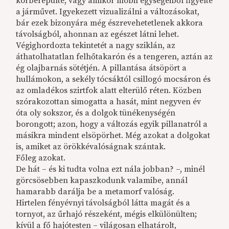
körberepülte, vagy amikor mobil egységeiből figyelte
a járművet. Igyekezett vizualizálni a változásokat,
bár ezek bizonyára még észrevehetetlenek akkora
távolságból, ahonnan az egészet látni lehet.
Végighordozta tekintetét a nagy sziklán, az
áthatolhatatlan felhőtakarón és a tengeren, aztán az
ég olajbarnás sötétjén. A pillantása átsöpört a
hullámokon, a sekély tócsáktól csillogó mocsáron és
az omladékos szirtfok alatt elterülő réten. Közben
szórakozottan simogatta a hasát, mint negyven év
óta oly sokszor, és a dolgok tünékenységén
borongott; azon, hogy a változás egyik pillanatról a
másikra mindent elsöpörhet. Még azokat a dolgokat
is, amiket az örökkévalóságnak szántak.
Főleg azokat.
De hát – és ki tudta volna ezt nála jobban? –, minél
görcsösebben kapaszkodunk valamibe, annál
hamarabb darálja be a metamorf valóság.
Hirtelen fényévnyi távolságból látta magát és a
tornyot, az űrhajó részeként, mégis elkülönülten;
kívül a fő hajótesten – világosan elhatárolt,