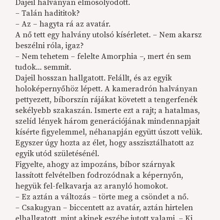
Dajeil halványan elmosolyodott.
– Talán hadititok?
– Az – hagyta rá az avatár.
A nő tett egy halvány utolsó kísérletet. – Nem akarsz
beszélni róla, igaz?
– Nem tehetem – felelte Amorphia –, mert én sem
tudok... semmit.
Dajeil hosszan hallgatott. Felállt, és az egyik
holoképernyőhöz lépett. A kameradrón halványan
pettyezett, bíborszín rájákat követett a tengerfenék
sekélyebb szakaszán. Ismerte ezt a rajt; a hatalmas,
szelíd lények három generációjának mindennapjait
kísérte figyelemmel, néhanapján együtt úszott velük.
Egyszer úgy hozta az élet, hogy asszisztálhatott az
egyik utód születésénél.
Figyelte, ahogy az impozáns, bíbor szárnyak
lassított felvételben fodrozódnak a képernyőn,
hegyük fel-felkavarja az aranyló homokot.
– Ez aztán a változás – törte meg a csöndet a nő.
– Csakugyan – biccentett az avatár, aztán hirtelen
elhallgatott, mint akinek eszébe jutott valami. – Ki